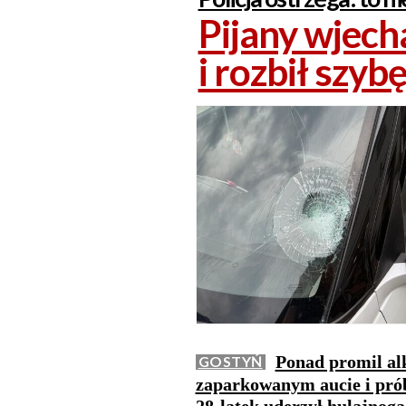
Pijany wjech
i rozbił szyb
Ponad promil al
GOSTYŃ
zaparkowanym aucie i prób