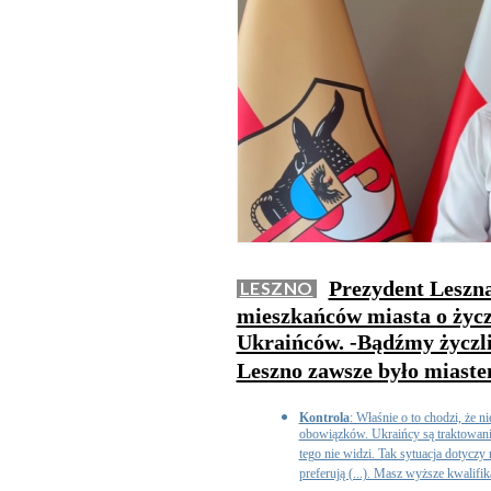
Prezydent Leszna
LESZNO
mieszkańców miasta o życz
Ukraińców. -Bądźmy życzli
Leszno zawsze było miaste
Kontrola
: Właśnie o to chodzi, że 
obowiązków. Ukraińcy są traktowani 
tego nie widzi. Tak sytuacja dotyczy
preferują (...). Masz wyższe kwalifika