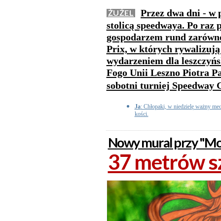
Przez dwa dni - w p
ŻUŻEL
stolicą speedwaya. Po raz 
gospodarzem rund zarówno
Prix, w których rywalizują
wydarzeniem dla leszczyńs
Fogo Unii Leszno Piotra Pa
sobotni turniej Speedway 
Ja
: Chłopaki, w niedzielę ważny mec
kości.
Nowy mural przy "Mo
37 metrów sz