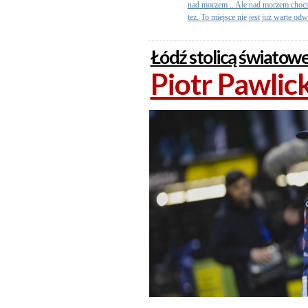
nad morzem .. Ale nad morzem chociaż
też. To miejsce nie jest już warte od
Łódź stolicą świato
Piotr Pawlic