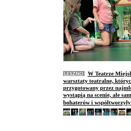
W Teatrze Miejs
LESZNO
warsztaty teatralne, który
przygotowany przez najmło
wystąpią na scenie, ale sam
bohaterów i współtworzyły