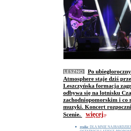
Po ubiegłoroczny
LESZNO
Atmosphere staje dziś pr
Leszczyńska formacja zagr
odbywa się na lotnisku Cz
zachodniopomorskim i co r
muzyki. Koncert rozpocznie
więcej
Scenie.
>>
realia
: DLA MNIE NAJBARDZI