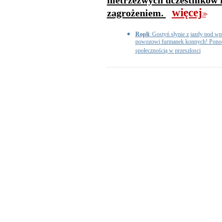
nietrzeźwych uczestników
więcej
zagrożeniem.
>>
Ropli
: Gostyń słynie z jazdy pod w
powozowi furmanek konnych! Ponoć t
społecznością w przeszlosci