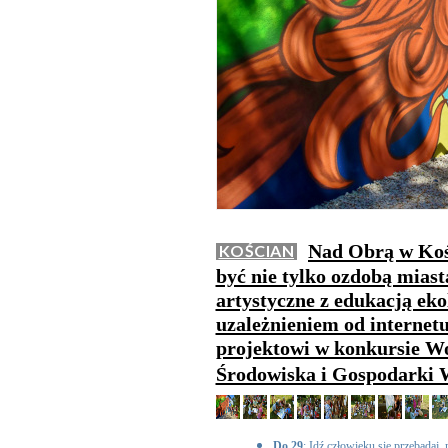
Nad Obrą w Kośc
KOŚCIAN
być nie tylko ozdobą miast
artystyczne z edukacją ekol
uzależnieniem od internet
projektowi w konkursie 
Środowiska i Gospodarki 
Do 29
: Idź człowieku się przebadaj, 