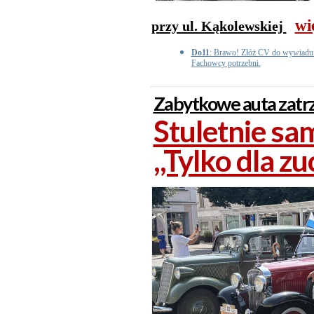
wi
przy ul. Kąkolewskiej
Do11
: Brawo! Złóż CV do wywiadu. 
Fachowcy potrzebni.
Zabytkowe auta zatrz
Stuletnie sa
,,Tylko dla z