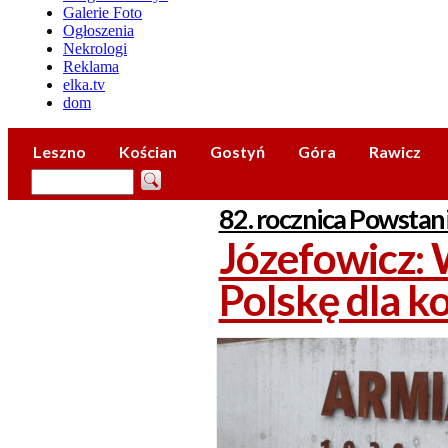
Galerie Foto
Ogłoszenia
Nekrologi
Reklama
elka.tv
dom
Leszno
Kościan
Gostyń
Góra
Rawicz
82. rocznica Powsta
Józefowicz: 
Polskę dla k