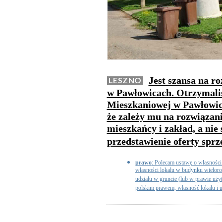
Jest szansa na r
LESZNO
w Pawłowicach. Otrzymaliś
Mieszkaniowej w Pawłowi
że zależy mu na rozwiązani
mieszkańcy i zakład, a nie
przedstawienie oferty spr
prawo
: Polecam ustawę o własności
własności lokalu w budynku wielor
udziału w gruncie (lub w prawie uży
polskim prawem, własność lokalu i ud