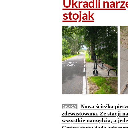
Ukradli narz
stojak
Nowa ścieżka pies
GÓRA
zdewastowana. Ze stacji n
wszystkie narzędzia, a jed
Gmina zapowiada zgłoszeni