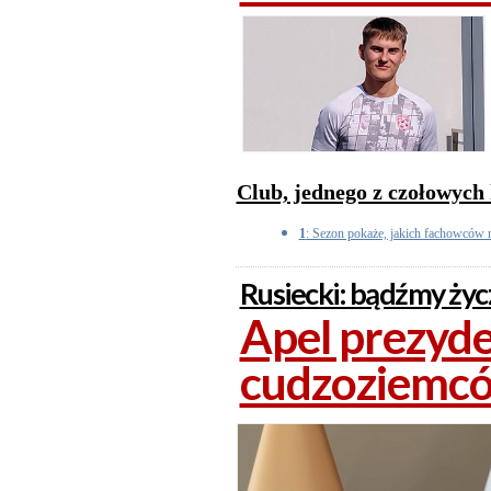
Club, jednego z czołowych
1
: Sezon pokaże, jakich fachowców n
Rusiecki: bądźmy ży
Apel prezyd
cudzoziemc