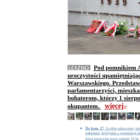
Pod pomnikiem A
LESZNO
uroczystości upamiętniają
Warszawskiego. Przedstaw
parlamentarzyści, mieszkań
bohaterom, którzy 1 sierpn
więcej
okupantem.
>>
Do kom. 27
: Ja tobie odpowiem, j
traktatami, kredytami z organizacją f
która zniszczyła przez ostatnie 20 la