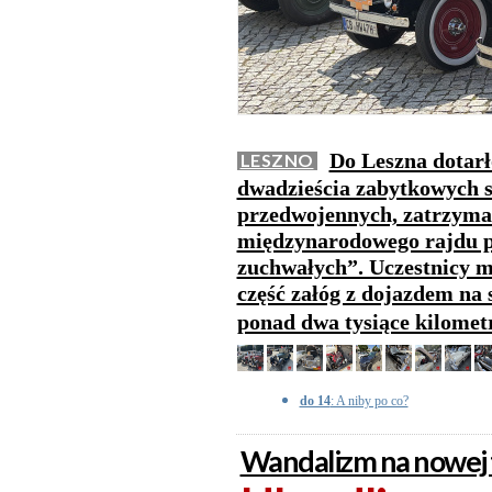
Do Leszna dotar
LESZNO
dwadzieścia zabytkowych 
przedwojennych, zatrzymał
międzynarodowego rajdu p
zuchwałych”. Uczestnicy m
część załóg z dojazdem na
ponad dwa tysiące kilome
do 14
: A niby po co?
Wandalizm na nowej 