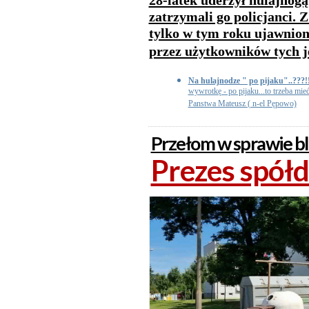
28-latek uderzył hulajnogą
zatrzymali go policjanci. 
tylko w tym roku ujawnion
przez użytkowników tych 
Na hulajnodze " po pijaku"..???!
wywrotkę - po pijaku...to trzeba mie
Panstwa Mateusz ( n-el Pępowo)
Przełom w sprawie b
Prezes spółdz