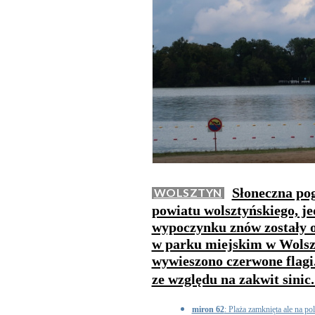
Słoneczna po
WOLSZTYN
powiatu wolsztyńskiego, j
wypoczynku znów zostały o
w parku miejskim w Wolsz
wywieszono czerwone flagi
ze względu na zakwit sinic
miron 62
: Plaża zamknięta ale na 