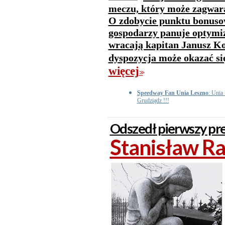
meczu, który może zagwar
O zdobycie punktu bonusow
gospodarzy panuje optymiz
wracają kapitan Janusz Ko
dyspozycja może okazać si
więcej
>>
Speedway Fan Unia Leszno
: Unia
Grudziądz !!!
Odszedł pierwszy p
Stanisław Ra