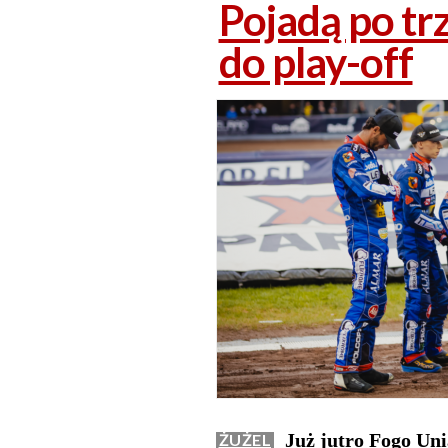
Pojadą po tr
do play-off
Już jutro Fogo U
ŻUŻEL