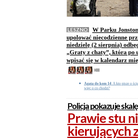
W Parku Jonston
LESZNO
upolować niecodzienne prz
niedzielę (2 sierpnia) odbę
„Graty z chaty”, która po 
wpisać się w kalendarz mi
Agata do kom 14
: A kto pisze o ści
więc o co chodzi?
Policja pokazuje skal
Prawie stu n
kierujących