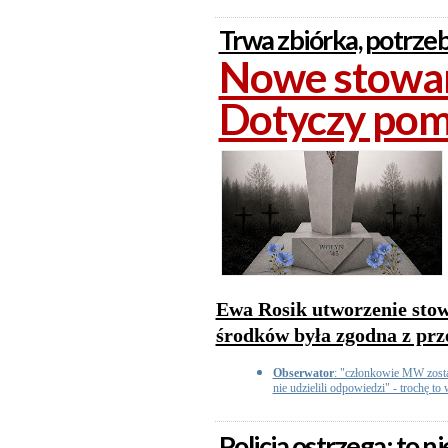
Trwa zbiórka, potrzeb
Nowe stowar
Dotyczy pom
Ewa Rosik utworzenie stowa
środków była zgodna z pr
Obserwator
: "członkowie MW zostal
nie udzielili odpowiedzi" - trochę to 
Policja ostrzega: to 