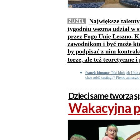
Największe talenty
ŻUŻEL
tygodniu wezmą udział w 
przez Fogo Unię Leszno. K
zawodnikom i być może któr
by podpisać z nim kontrakt
torze, ale też teoretyczne 
franek kimono
: Taki klub jak Uni
chce robić castingi ? Piekło zamarzło
Dzieci same tworzą s
Wakacyjna p