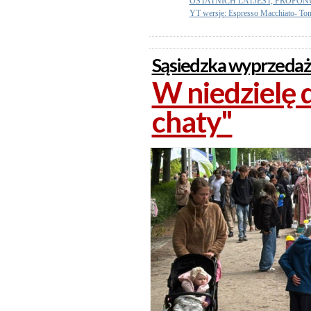
OSTATNICH LATJEST, PROPO
YT wersję: Espresso Macchiato- To
Sąsiedzka wyprzedaż
W niedzielę d
chaty"