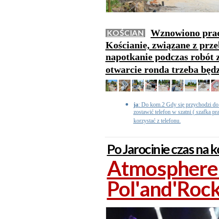
Wznowiono prac
KOŚCIAN
Kościanie, związane z prz
napotkanie podczas robót
otwarcie ronda trzeba będz
ja
: Do kom.2 Gdy się przychodzi do 
zostawić telefon w szatni ( szafka pr
korzystać z telefonu.
Po Jarocinie czas na k
Atmosphere z
Pol'and'Roc