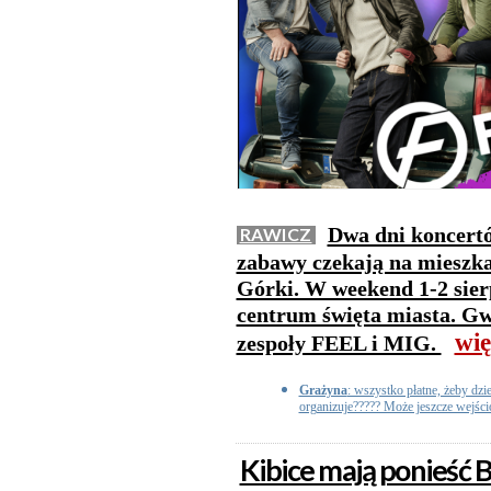
Dwa dni koncertó
RAWICZ
zabawy czekają na mieszka
Górki. W weekend 1-2 sier
centrum święta miasta. G
wię
zespoły FEEL i MIG.
Grażyna
: wszystko płatne, żeby dzie
organizuje????? Może jeszcze wejśc
Kibice mają ponieść 