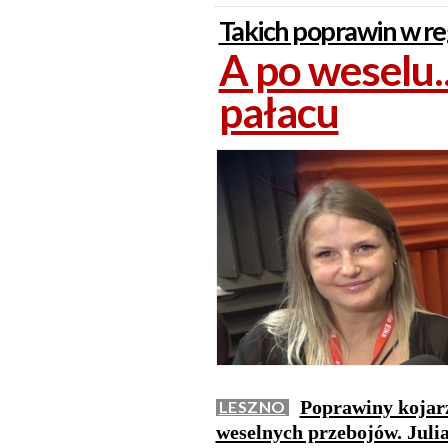
Takich poprawin w reg
A po weselu..
pałacu
Poprawiny kojarz
LESZNO
weselnych przebojów. Juli