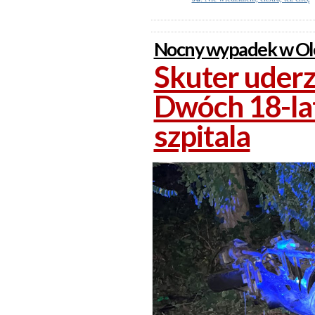
Nocny wypadek w Ole
Skuter uderz
Dwóch 18-lat
szpitala