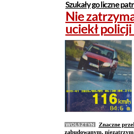
Szukały go liczne patro
Nie zatrzymał
uciekł policj
Znaczne przek
WOLSZTYN
zabudowanym, niezatrzyman