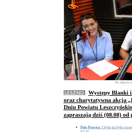
Na zdjęciu o
Występy Blanki i
LESZNO
oraz charytatywna akcja „
Dniu Powiatu Leszczyńskie
zapraszają dziś (08.08) od 
Polo Prawica
: Chyba już było rozsąd