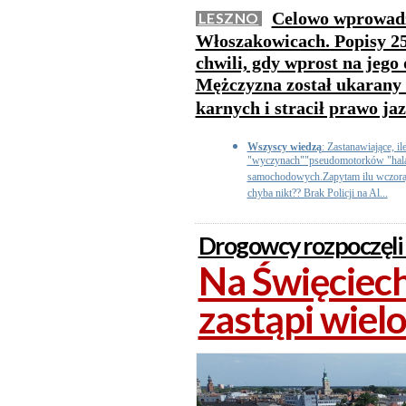
Celowo wprowadz
LESZNO
Włoszakowicach. Popisy 25
chwili, gdy wprost na jego 
Mężczyzna został ukarany
karnych i stracił prawo ja
Wszyscy wiedzą
: Zastanawiające, 
"wyczynach""pseudomotorków "halas
samochodowych.Zapytam ilu wczoraj 
chyba nikt?? Brak Policji na Al...
Drogowcy rozpoczęli
Na Święciech
zastąpi wielo