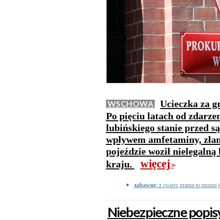
Ucieczka za g
WSCHOWA
Po pięciu latach od zdarze
lubińskiego stanie przed 
wpływem amfetaminy, złam
pojeździe woził nielegalną
więcej
kraju.
>>
zabawne
: z cwierc grama to mozna 
Niebezpieczne popisy