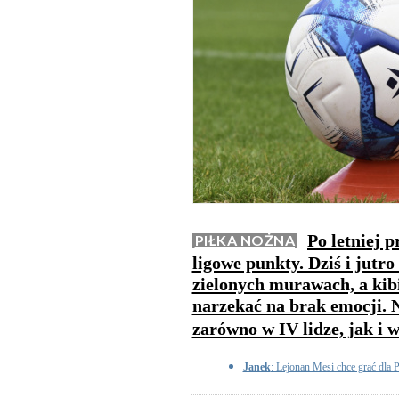
Po letniej 
PIŁKA NOŻNA
ligowe punkty. Dziś i jutr
zielonych murawach, a kib
narzekać na brak emocji. 
zarówno w IV lidze, jak i w
Janek
: Lejonan Mesi chce grać dla 