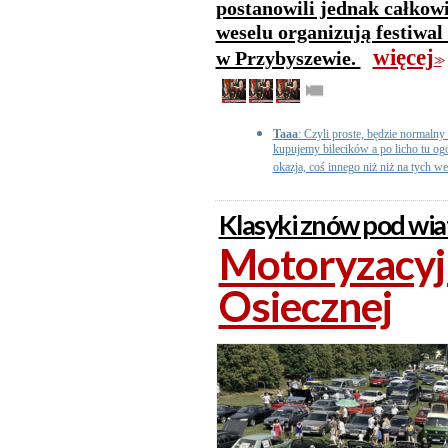
postanowili jednak całkowi
weselu organizują festiwal
więcej
w Przybyszewie.
>>
Taaa
: Czyli proste, będzie normalny
kupujemy bilecików a po licho tu og
okazja, coś innego niż niż na tych w
Klasyki znów pod wi
Motoryzacyjn
Osiecznej