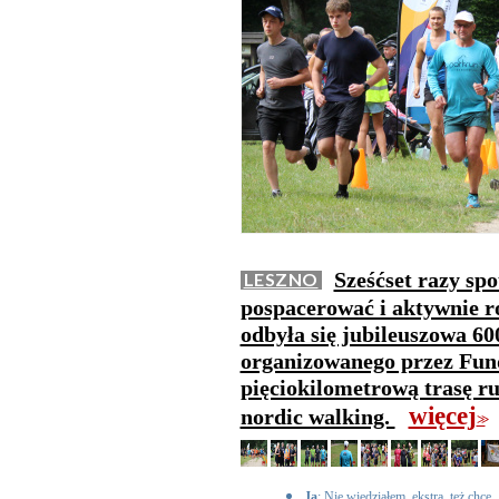
Sześćset razy spo
LESZNO
pospacerować i aktywnie 
odbyła się jubileuszowa 60
organizowanego przez Fun
pięciokilometrową trasę ru
więcej
nordic walking.
>>
Ja
: Nie wiedziałem, ekstra, też chcę