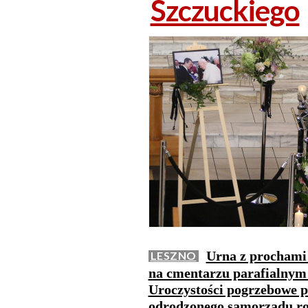
Szczuckiego
Urna z prochami 
LESZNO
na cmentarzu parafialnym 
Uroczystości pogrzebowe p
odrodzonego samorządu roz