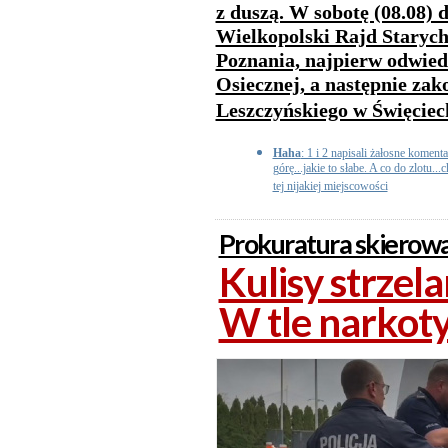
z duszą. W sobotę (08.08) 
Wielkopolski Rajd Starych
Poznania, najpierw odwied
Osiecznej, a następnie za
Leszczyńskiego w Święcie
Haha
: 1 i 2 napisali żałosne komenta
górę...jakie to słabe. A co do zlotu.
tej nijakiej miejscowości
Prokuratura skierowa
Kulisy strzel
W tle narkoty