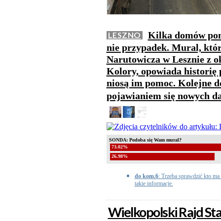
Kilka domów pom
LESZNO
nie przypadek. Mural, któr
Narutowicza w Lesznie z 
Kolory, opowiada historię 
niosą im pomoc. Kolejne 
pojawianiem się nowych d
SONDA: Podoba się Wam mural?
73.02%
26.98%
do kom.6
: Trzeba sprawdzić kto ma
takie informacje.
Wielkopolski Rajd St