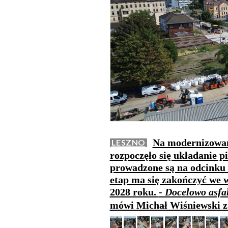
Na modernizowane
LESZNO
rozpoczęło się układanie p
prowadzone są na odcinku 
etap ma się zakończyć we w
2028 roku.
- Docelowo asfa
mówi Michał Wiśniewski z