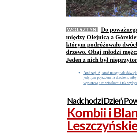
Do poważnego
WOLSZTYN
między Olejnicą a Górskie
którym podróżowało dwóch 
drzewo. Obaj młodzi mężczyź
Jeden z nich był nieprzyt
Andrzej
: A, straż na sygnale dźwię
jedynym pojazdem na drodze,to niby
wystarczą,a za wioskami i tak wyłąc
Nadchodzi Dzień Pow
Kombii i Bla
Leszczyński