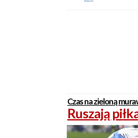
KGW.
Czas na zieloną mur
Ruszają piłk