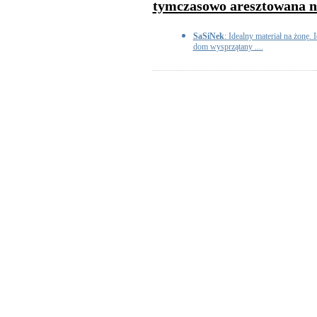
tymczasowo aresztowana na
SaSiNek
: Idealny materiał na żonę. 
dom wysprzątany ....