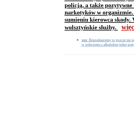
policją, a także pozytywne
narkotyków w organizmie. 
sumieniu kierowca skody. 
więc
wolsztyńskie służby.
xxx
: Benzodiazepiny to jeszcze nie n
w połączeniu z alkoholem jedno potęg