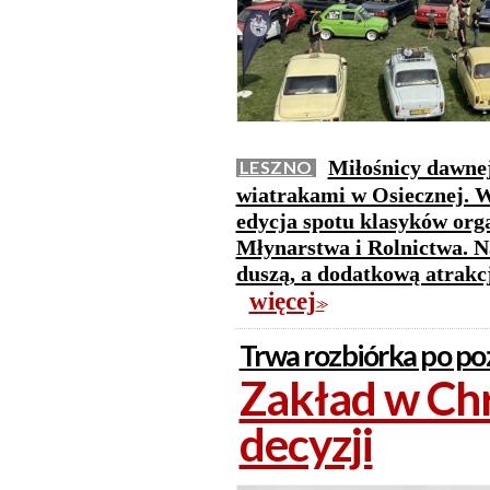
Miłośnicy dawnej
LESZNO
wiatrakami w Osiecznej. W 
edycja spotu klasyków or
Młynarstwa i Rolnictwa. N
duszą, a dodatkową atrakc
więcej
>>
Trwa rozbiórka po po
Zakład w Chr
decyzji