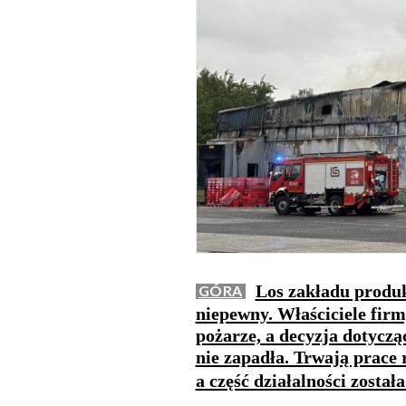
Los zakładu produk
GÓRA
niepewny. Właściciele fir
pożarze, a decyzja dotyczą
nie zapadła. Trwają prace 
a część działalności został