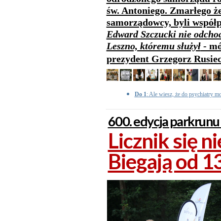
św. Antoniego. Zmarłego ż
samorządowcy, byli współp
Edward Szczucki nie odchod
Leszno, któremu służył
- mó
prezydent Grzegorz Rusie
Do 1
: Ale wiesz, że do psychiatry m
600. edycja parkrunu
Licznik się n
Biegają od 13