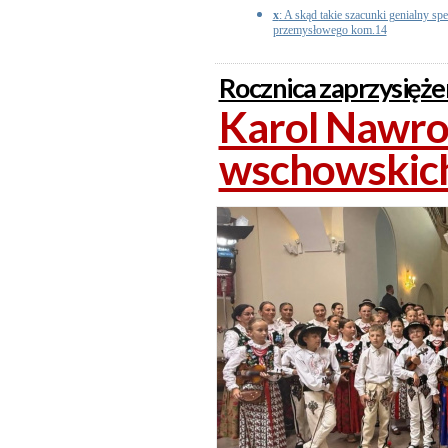
x
: A skąd takie szacunki genialny sp
przemysłowego kom.14
Rocznica zaprzysięże
Karol Nawroc
wschowskic