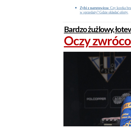
Zybi z narutowicza
: Czy kostka br
w sprzedaży? Gdzie składać oferty.
Bardzo żużlowy, łot
Oczy zwróco