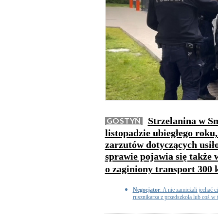
Strzelanina w Sm
GOSTYŃ
listopadzie ubiegłego roku
zarzutów dotyczących usił
sprawie pojawia się także
o zaginiony transport 300
Negocjator
: A nie zamieżali jechać
rusznikarza z przedszkola lub coś w 