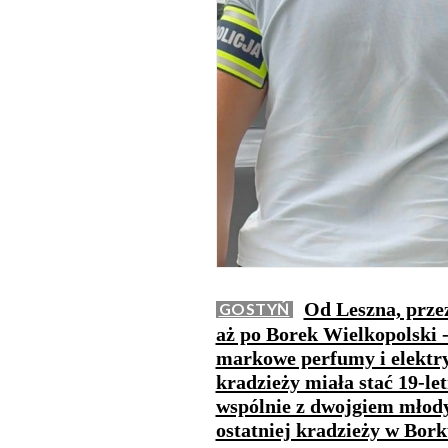
Od Leszna, prze
GOSTYŃ
aż po Borek Wielkopolski -
markowe perfumy i elektry
kradzieży miała stać 19-le
wspólnie z dwojgiem młod
ostatniej kradzieży w Bork