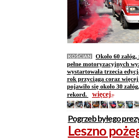
Około 60 załóg,
KOŚCIAN
pełne motoryzacyjnych wy
wystartowała trzecia edyc
rok przyciąga coraz więcej
pojawiło się około 30 załó
więcej
rekord.
>>
Pogrzeb byłego prez
Leszno poże