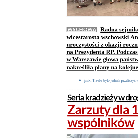
Radna sejmik
WSCHOWA
wicestarosta wschowski And
uroczystości z okazji rocz
na Prezydenta RP. Podcza
w Warszawie głowa państw
nakreśliła plany na kolejne
jmk
: Trzeba było jednak przeliczyć t
Seria kradzieży w dro
Zarzuty dla 19
wspólników