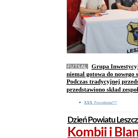
Grupa Inwestycyj
FUTSAL
niemal gotowa do nowego 
Podczas tradycyjnej przed
przedstawiono skład zespoł
XXX
: Powodzenia!!!!
Dzień Powiatu Leszc
Kombii i Bla