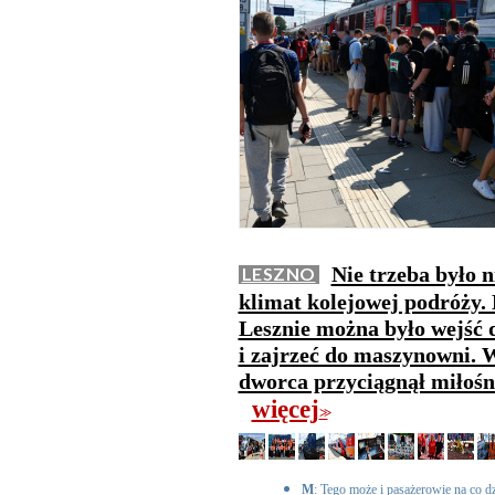
Nie trzeba było n
LESZNO
klimat kolejowej podróży
Lesznie można było wejść d
i zajrzeć do maszynowni. W
dworca przyciągnął miłośni
więcej
>>
M
: Tego może i pasażerowie na co dz