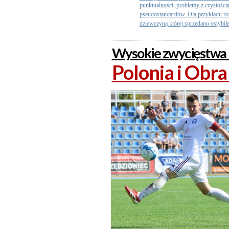
punktualności, problemy z czystości
pseudostandardów. Dla przykładu r
dziewczyną której sprzedano ostybilet
Wysokie zwycięstwa 
Polonia i Obra