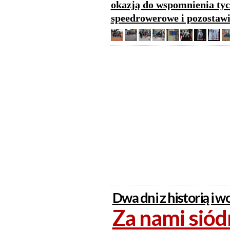
okazją do wspomnienia tyc
speedrowerowe i pozostawi
Dwa dni z historią i
Za nami sió