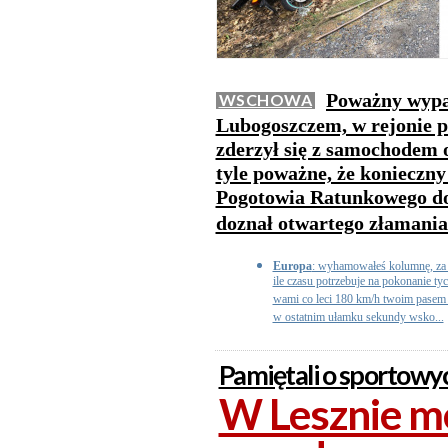
Poważny wypa
WSCHOWA
Lubogoszczem, w rejonie p
zderzył się z samochodem 
tyle poważne, że konieczn
Pogotowia Ratunkowego do 
doznał otwartego złamania
Europa
: wyhamowałeś kolumnę, za t
ile czasu potrzebuje na pokonanie ty
wami co leci 180 km/h twoim pasem i
w ostatnim ułamku sekundy wsko...
Pamiętali o sportowy
W Lesznie m