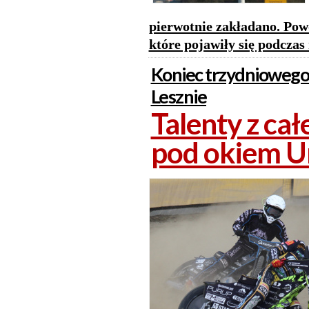
pierwotnie zakładano. Pow
które pojawiły się podczas
Koniec trzydniowego
Lesznie
Talenty z ca
pod okiem Un