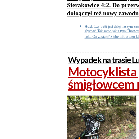
Sierakowice 4:2. Do przer
dołoączył też nowy zawodn
Add
: Czy Setti jest dalej naszym z
słychać. Tak samo jak z tym Chorwat
roku.On zostaje? Słabe info z tego klu
Wypadek na trasie Lu
Motocyklista
śmigłowcem