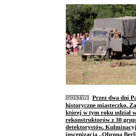
Przez dwa dni Pa
GOSTYŃ
historyczne miasteczko. Z
której w tym roku udział w
rekonstruktorów z 30 grup 
detektorystów. Kulminacy
inscenizacja „Obrona Berl