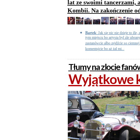
lat ze swoimi tancerzami, a
Kombii. Na zakończenie od
Bartek
: Jak się nic nie dzieje to źle,
tym miejscu bo artysta byl zle ubran
zastanówcie albo zejdźcie so ciemnej 
komentujcie bo aż żal mi...
Tłumy na zlocie fanó
Wyjątkowe k