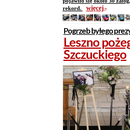
pojawiło się około 30 załó
więcej
rekord.
>>
Pogrzeb byłego prez
Leszno poże
Szczuckiego