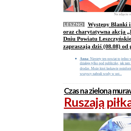
Na zdjęciu o
Występy Blanki i
LESZNO
oraz charytatywna akcja „
Dniu Powiatu Leszczyńskie
zapraszają dziś (08.08) od 
Anna
: Niestety ten powiat to jedno 
działają tylko pod publiczkę, jak ta
drodze. Może ktoś łaskawie poinform
wszyscy nabrali wody w ust...
Czas na zieloną mur
Ruszają piłk