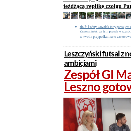
jeżdżącą replikę czołgu Pa
do 2
: Ładny kawałek intryganta jest
Zapomniałeś, że tym przede wszystki
w twoim przypadku ma to zastosowan
Leszczyński futsal z
ambicjami
Zespół GI Ma
Leszno goto