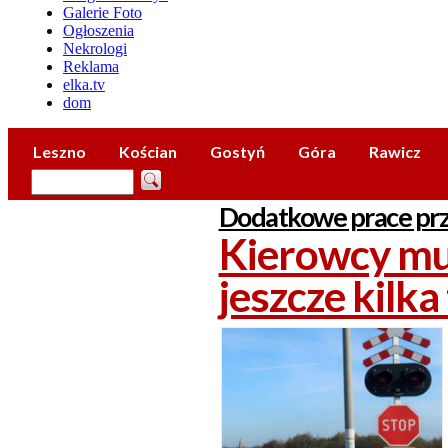
Galerie Foto
Ogłoszenia
Nekrologi
Reklama
elka.tv
dom
Leszno
Kościan
Gostyń
Góra
Rawicz
Dodatkowe prace prz
Kierowcy mu
jeszcze kilka