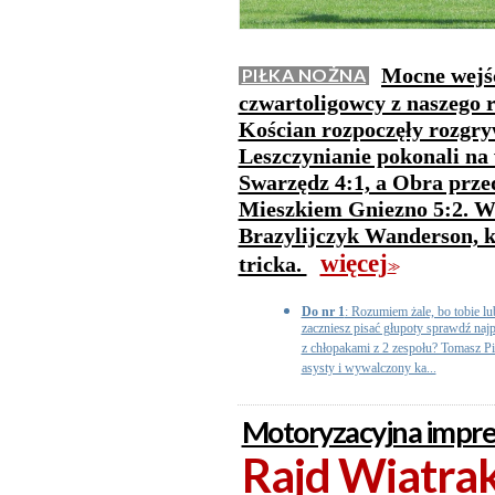
Mocne wejśc
PIŁKA NOŻNA
czwartoligowcy z naszego 
Kościan rozpoczęły rozgry
Leszczynianie pokonali na
Swarzędz 4:1, a Obra prze
Mieszkiem Gniezno 5:2. W 
Brazylijczyk Wanderson, k
więcej
tricka.
>>
Do nr 1
: Rozumiem żale, bo tobie l
zaczniesz pisać głupoty sprawdź najp
z chłopakami z 2 zespołu? Tomasz Pi
asysty i wywalczony ka...
Motoryzacyjna imprez
Rajd Wiatrak