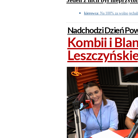
Jeden z nich był nieprzyt
kierowca
: Na 100% za wolno jechali
Nadchodzi Dzień Pow
Kombii i Bla
Leszczyński