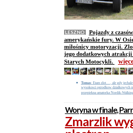
Pojazdy z czasów
LESZNO
amerykańskie fury. W Osiec
miłośnicy motoryzacji. Zlo
jego dodatkowych atrakcji
więc
Starych Motocykli.
Tomas
: Etam zlot....., ale gdy jech
wysokosci ogrodkow dzialkowych na 
przepiekna amatorka Nordik-Walking
Woryna w finale, Parn
Zmarzlik wyg