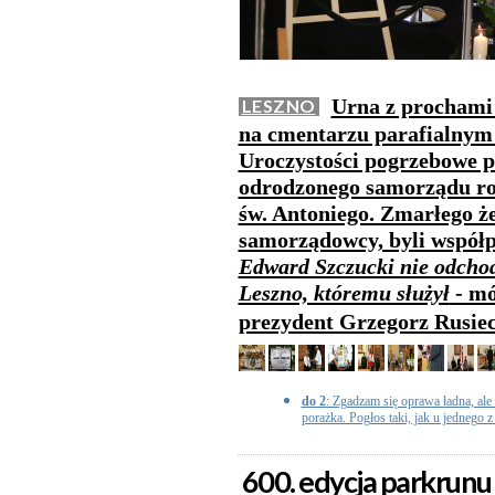
Urna z prochami 
LESZNO
na cmentarzu parafialnym 
Uroczystości pogrzebowe p
odrodzonego samorządu roz
św. Antoniego. Zmarłego ż
samorządowcy, byli współp
Edward Szczucki nie odchod
Leszno, któremu służył
- mó
prezydent Grzegorz Rusie
do 2
: Zgadzam się oprawa ładna, ale 
porażka. Pogłos taki, jak u jednego z
600. edycja parkrunu