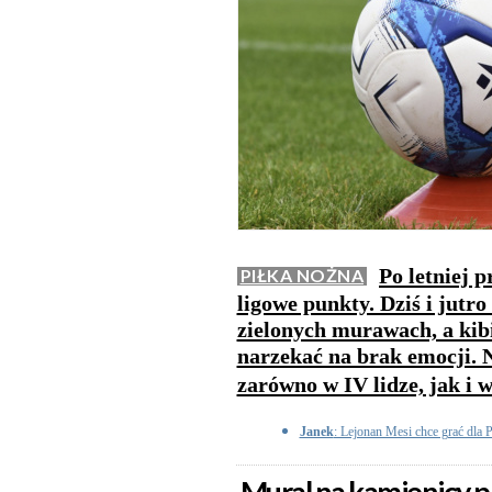
Po letniej 
PIŁKA NOŻNA
ligowe punkty. Dziś i jutr
zielonych murawach, a kib
narzekać na brak emocji. 
zarówno w IV lidze, jak i w
Janek
: Lejonan Mesi chce grać dla 
Mural na kamienicy 