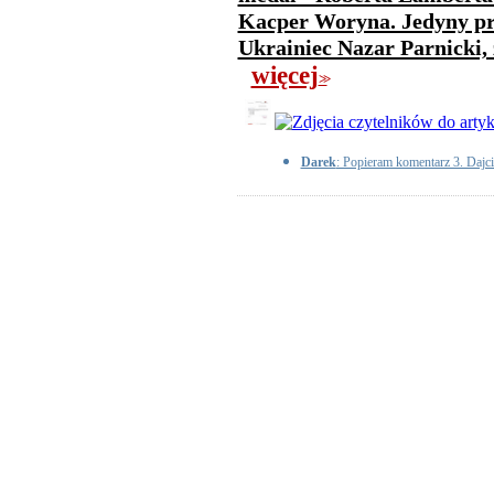
Kacper Woryna. Jedyny prz
Ukrainiec Nazar Parnicki, 
więcej
>>
Darek
: Popieram komentarz 3. Dajci