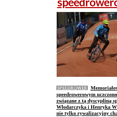
speedrowero
Memoriałow
SPEEDROWER
speedrowerowym uczczono p
związane z tą dyscypliną 
Włodarczyka i Henryka Wł
nie tylko rywalizacyjny ch