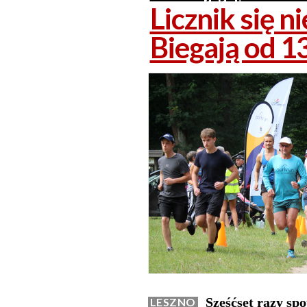
Licznik się n
Biegają od 13
Sześćset razy spo
LESZNO