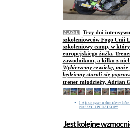
Trzy dni intensywn
ŻUŻEL
szkoleniowców Fogo Unii L
szkoleniowy camp, w który
europejskiego żużla. Trene
zawodnikom, a kilku z nich
Wybierzemy czwórkę, może p
będziemy starali się popro
trener młodzieży, Adrian 
!
: A ja się pytam o złote talenty które
NASZYCH PODATKÓW!
Jest kolejne wzmocni