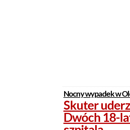
Nocny wypadek w Ole
Skuter uderz
Dwóch 18-lat
szpitala