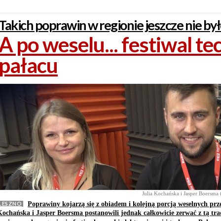
Takich poprawin w regionie jeszcze nie by
A po weselu... festiwal t
pałacu
Julia Kochańska i Jasper Boersma 
LESZNO
Poprawiny kojarzą się z obiadem i kolejną porcją weselnych prz
Kochańska i Jasper Boersma postanowili jednak całkowicie zerwać z tą tra