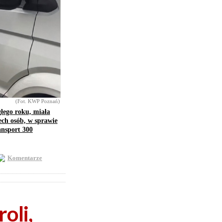
(Fot. KWP Poznań)
głego roku, miała
ech osób, w sprawie
ansport 300
Komentarze
oli,