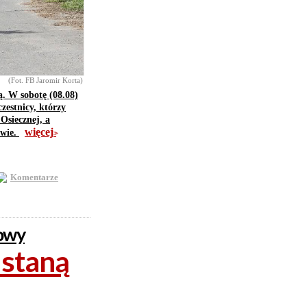
(Fot. FB Jaromir Korta)
ą. W sobotę (08.08)
zestnicy, którzy
Osiecznej, a
więcej
owie.
>>
Komentarze
towy
 staną