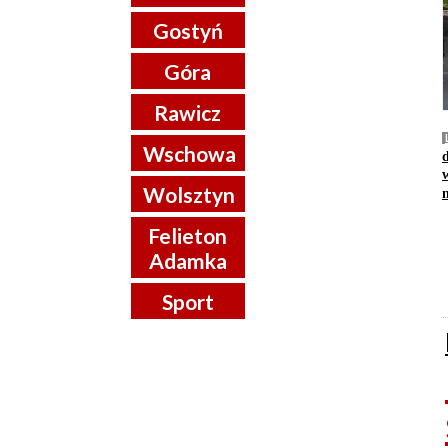
Gostyń
Góra
Rawicz
Wschowa
Wolsztyn
Felieton
Adamka
Sport