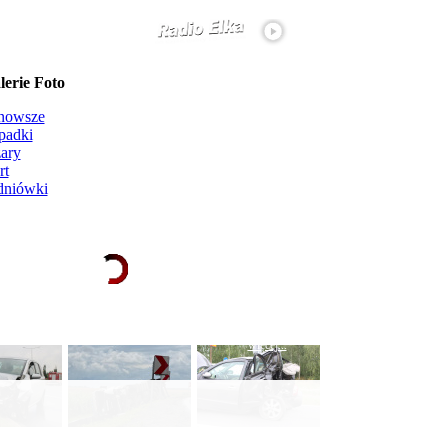
erie Foto
nowsze
padki
ary
rt
dniówki
Ładowanie galerii zdjęć...
więcej...