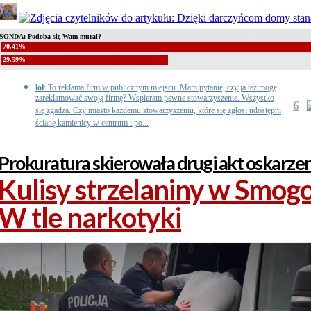
SONDA: Podoba się Wam mural?
70.41%
29.59%
lol
: To reklama firm w publicznym miejscu. Mam pytanie, czy ja też mogę
zareklamować swoją firmę? Wspieram pewne stowarzyszenie. Wszystko
6
się zgadza. Czy miasto każdemu stowarzyszeniu, które się zgłosi udostępni
ścianę kamienicy w centrum i po...
Prokuratura skierowała drugi akt oskarze
Kulisy strzelaniny w Smog
W tle narkotyki