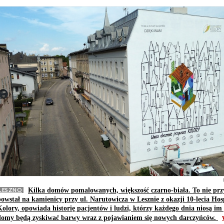
LESZNO
Kilka domów pomalowanych, większość czarno-biała. To nie prz
powstał na kamienicy przy ul. Narutowicza w Lesznie z okazji 10-lecia 
Kolory, opowiada historię pacjentów i ludzi, którzy każdego dnia niosą i
domy będą zyskiwać barwy wraz z pojawianiem się nowych darczyńców.