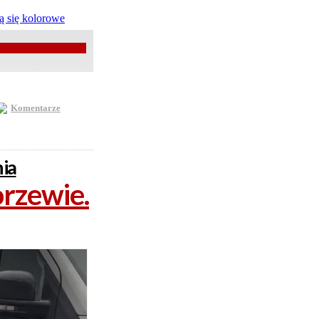
Komentarze
nia
orzewie.