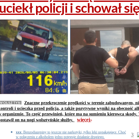
uciekł policji i schował si
WOLSZTYN
Znaczne przekroczenie prędkości w terenie zabudowanym, ni
kontroli i ucieczka przed policją, a także pozytywne wyniki na obecność a
w organizmie. To część przewinień, które ma na sumieniu kierowca skody
więcej
postawił on na nogi wolsztyńskie służby.
>>
xxx
: Benzodiazepiny to jeszcze nie narkotyki, tylko leki uspakajające. Choć
3
w połączeniu z alkoholem jedno potęguje działanie drugiego.