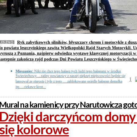
LESZNO
Ryk zabytkowych silników, błyszczący chrom i motocykle z dusz
do powiatu leszczyńskiego zawita Wielkopolski Rajd Starych Motocykli. Uc
wyruszą z Poznania, najpierw odwiedzą wystawę klasycznej motoryzacji w 
następnie zakończą rajd podczas Dni Powiatu Leszczyńskiego w Święciech
Mieszaniec
: Nikt nie chce tego hałasu tych ludzi tego bałaganu w środku
Świeciechowy.....radny powiatowy z naszej pięknej miejscowości będzie się
1
lansował ze starostą i tyle z tego .....zablokowane osiedle bałagan demolka
itp.....ciekawe.kron...
Mural na kamienicy przy Narutowicza go
Dzięki darczyńcom domy
się kolorowe