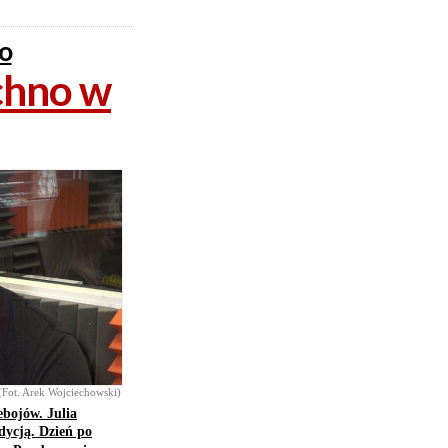
ło
echno w
(Fot. Arek Wojciechowski)
ebojów. Julia
dycją. Dzień po