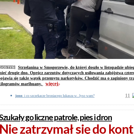
GOSTYŃ
Strzelanina w Smogorzewie, do której doszło w listopadzie ubie
mieć drugie dno. Oprócz zarzutów dotyczących usiłowania zabójstwa czter
pojawia się także wątek przemytu narkotyków. Chodzić ma o zaginiony tr
więcej
kilogramów marihuany.
>>
11
jonn
: i co szczekacze broniacego lukasza w...lyso wam?
Szukały go liczne patrole, pies i dron
Nie zatrzymał się do kontr