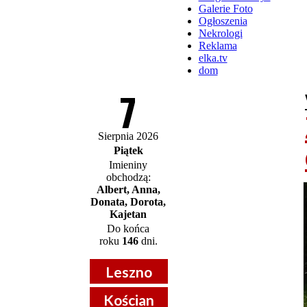
Galerie Foto
Ogłoszenia
Nekrologi
Reklama
elka.tv
dom
7
Sierpnia 2026
Piątek
Imieniny
obchodzą:
Albert, Anna,
Donata, Dorota,
Kajetan
Do końca
roku
146
dni.
Leszno
Kościan