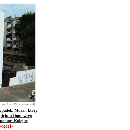
(Fot. Arek Wojciechowski)
ypadek. Mural, który
Hospicjum Domowego
m pomoc. Kolejne
więcej
>>