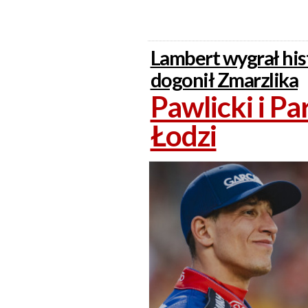
Lambert wygrał his
dogonił Zmarzlika
Pawlicki i Pa
Łodzi