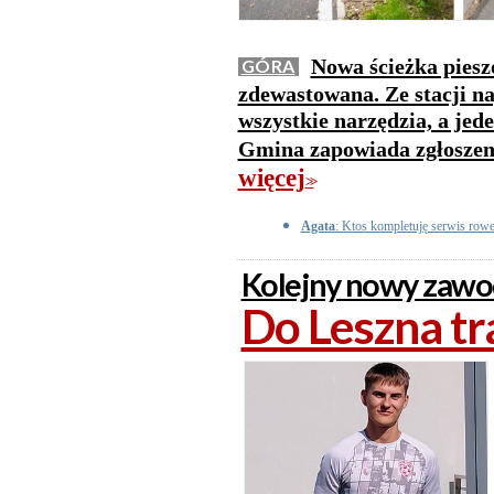
Nowa ścieżka pies
GÓRA
zdewastowana. Ze stacji n
wszystkie narzędzia, a jed
Gmina zapowiada zgłoszeni
więcej
>>
Agata
: Ktos kompletuję serwis row
Kolejny nowy zawod
Do Leszna tra