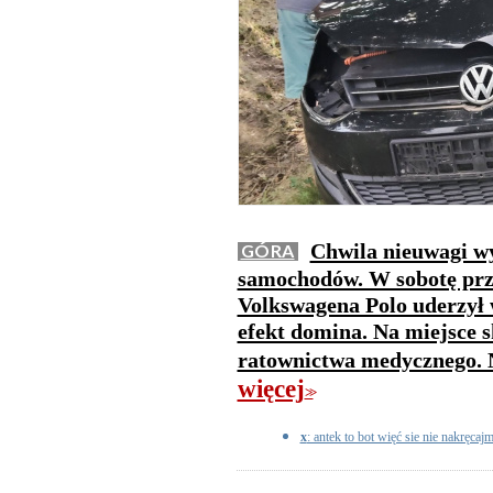
Chwila nieuwagi wy
GÓRA
samochodów. W sobotę prz
Volkswagena Polo uderzył 
efekt domina. Na miejsce s
ratownictwa medycznego. Na
więcej
>>
x
: antek to bot więć sie nie nakręca