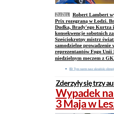
Robert Lambert wy
ŻUŻEL
Prix rozegraną w Łodzi. B
Dudka, Brady'ego Kurtza i
konsekwencje sobotnich z
Sześciokrotny mistrz świata
samodzielne prowadzenie w 
reprezentantów Fogo Unii
niedzielnym meczem z G
El
: Tym razem nasz ukraiński olimpi
Zderzyły się trzy au
Wypadek na 
3 Maja w Les