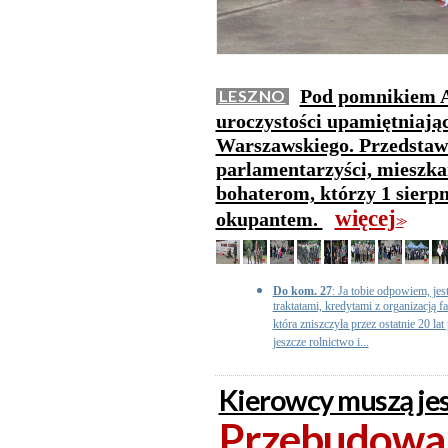
Pod pomnikiem A
LESZNO
uroczystości upamiętniają
Warszawskiego. Przedstaw
parlamentarzyści, mieszkań
bohaterom, którzy 1 sierpn
więcej
okupantem.
>>
Do kom. 27
: Ja tobie odpowiem, j
traktatami, kredytami z organizacją f
która zniszczyła przez ostatnie 20 la
jeszcze rolnictwo i...
Kierowcy muszą je
Przebudowa 