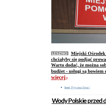
Miejski Ośrodek 
LESZNO
chciałyby się podjąć prowa
Warto dodać, że można so
budżet - usługi są bowiem
więcej
>>
ktoś
: Prywatna firma !
Wody Polskie przed d