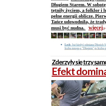
Długiem Starem. W sobotę t
tętniły życiem, a folklor i
pełne energii oblicze. Pie
Tańce udowodniła, że trady
więcej
musi być nudna.
>>
Lech
: Już kiedyś odmiana Długich S
liczba mnoga,a "Długiem",to liczba 
Zderzyły się trzy sa
Efekt domina