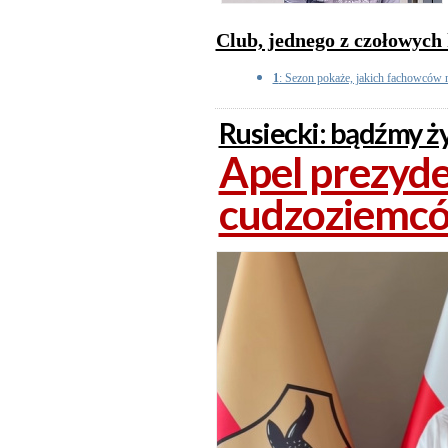
Club, jednego z czołowych
1
: Sezon pokaże, jakich fachowców n
Rusiecki: bądźmy ż
Apel prezyd
cudzoziemc