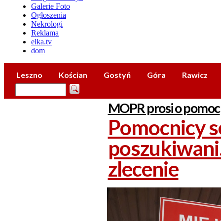
Galerie Foto
Ogłoszenia
Nekrologi
Reklama
elka.tv
dom
Leszno
Kościan
Gostyń
Góra
Rawicz
MOPR prosi o pomoc
Pomocnicy s
poszukiwani
zlecenie