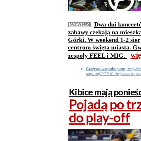
Dwa dni koncertó
RAWICZ
zabawy czekają na mieszka
Górki. W weekend 1-2 sier
centrum święta miasta. G
wię
zespoły FEEL i MIG.
Grażyna
: wszystko płatne, żeby dzie
organizuje????? Może jeszcze wejśc
Kibice mają ponieś
Pojadą po tr
do play-off