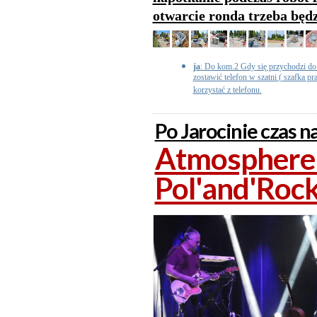
otwarcie ronda trzeba będz
ja
: Do kom.2 Gdy się przychodzi do 
zostawić telefon w szatni ( szafka pr
korzystać z telefonu.
Po Jarocinie czas na
Atmosphere z
Pol'and'Roc