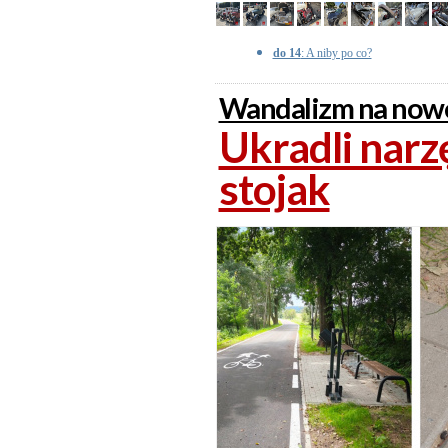
do 14
: A niby po co?
Wandalizm na nowe
Ukradli narz
stojak