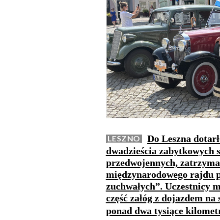
Do Leszna dotar
LESZNO
dwadzieścia zabytkowych 
przedwojennych, zatrzymał
międzynarodowego rajdu p
zuchwałych”. Uczestnicy m
część załóg z dojazdem na
ponad dwa tysiące kilome