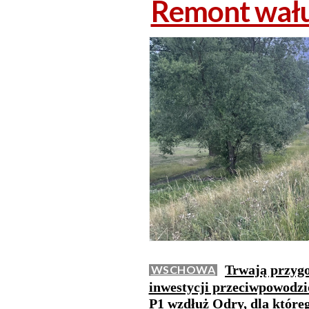
Remont wału 
Trwają przygo
WSCHOWA
inwestycji przeciwpowodzi
P1 wzdłuż Odry, dla które