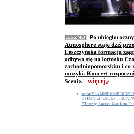
Po ubiegłoroczny
LESZNO
Atmosphere staje dziś pr
Leszczyńska formacja zagr
odbywa się na lotnisku Cz
zachodniopomorskim i co r
muzyki. Koncert rozpocznie
więcej
Scenie.
>>
realia
: DLA MNIE NAJBARDZI
OSTATNICH LATJEST, PROPO
YT wersję: Espresso Macchiato- To