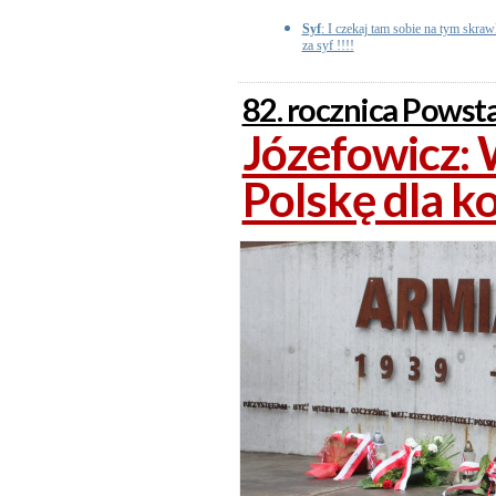
Syf
: I czekaj tam sobie na tym skr
za syf !!!!
82. rocznica Pows
Józefowicz: 
Polskę dla k