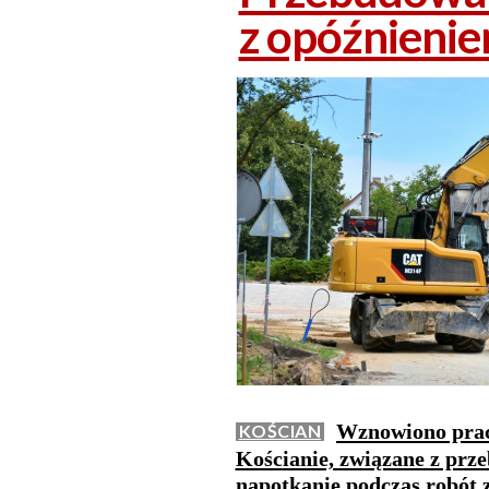
z opóźnieni
Wznowiono prac
KOŚCIAN
Kościanie, związane z prz
napotkanie podczas robót