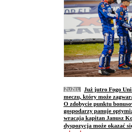
Już jutro Fogo U
ŻUŻEL
meczu, który może zagwar
O zdobycie punktu bonusow
gospodarzy panuje optymiz
wracają kapitan Janusz Ko
dyspozycja może okazać si