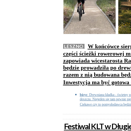
W końcówce sierp
LESZNO
części ścieżki rowerowej 
zapowiada wicestarosta Ra
będzie prowadziła po drew
razem z nią budowana będ
Inwestycja ma być gotowa
bicyc
: Drewniana kładka - świetny p
deszczu. Niejeden się tam pewnie pię
Ciekawe czy to pomysłodawca będzie
Festiwal KLT w Dług