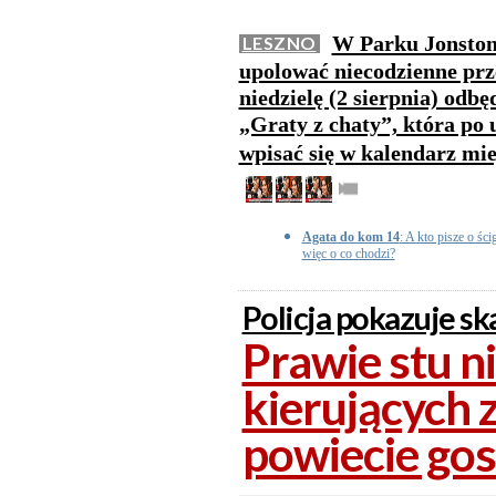
W Parku Jonston
LESZNO
upolować niecodzienne prz
niedzielę (2 sierpnia) odbę
„Graty z chaty”, która po 
wpisać się w kalendarz mi
Agata do kom 14
: A kto pisze o ści
więc o co chodzi?
Policja pokazuje sk
Prawie stu n
kierujących
powiecie go