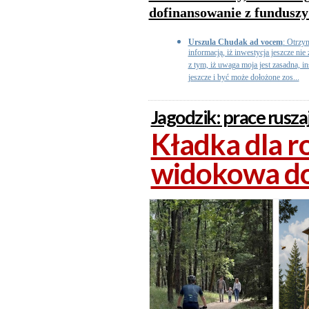
dofinansowanie z funduszy
Urszula Chudak ad vocem
: Otrzy
informacją, iż inwestycja jeszcze ni
z tym, iż uwaga moja jest zasadna, i
jeszcze i być może dołożone zos...
Jagodzik: prace rusza
Kładka dla r
widokowa do