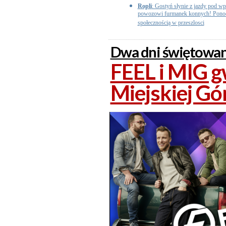
Ropli
: Gostyń słynie z jazdy pod w
powozowi furmanek konnych! Ponoć t
społecznością w przeszlosci
Dwa dni świętowan
FEEL i MIG 
Miejskiej Gó