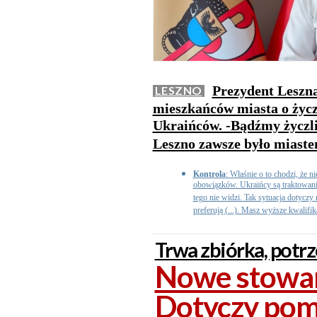
Prezydent Leszna
LESZNO
mieszkańców miasta o życz
Ukraińców. -Bądźmy życzli
Leszno zawsze było miaste
Kontrola
: Właśnie o to chodzi, że 
obowiązków. Ukraińcy są traktowani 
tego nie widzi. Tak sytuacja dotyczy
preferują (...). Masz wyższe kwalifika
Trwa zbiórka, potrz
Nowe stowar
Dotyczy pom