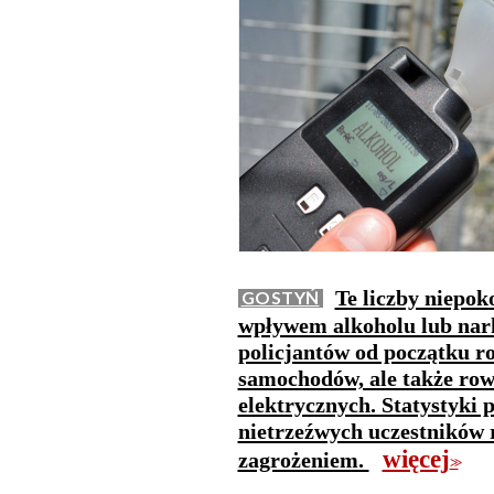
Te liczby niepok
GOSTYŃ
wpływem alkoholu lub nark
policjantów od początku r
samochodów, ale także row
elektrycznych. Statystyki 
nietrzeźwych uczestników
więcej
zagrożeniem.
>>