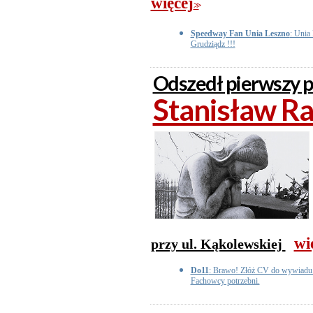
więcej
>>
Speedway Fan Unia Leszno
: Unia
Grudziądz !!!
Odszedł pierwszy 
Stanisław Ra
wi
przy ul. Kąkolewskiej
Do11
: Brawo! Złóż CV do wywiadu. 
Fachowcy potrzebni.