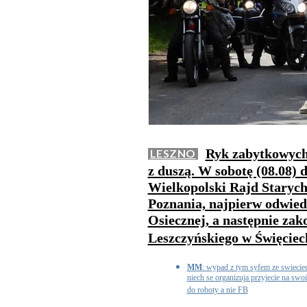
Ryk zabytkowych 
LESZNO
z duszą. W sobotę (08.08) 
Wielkopolski Rajd Starych
Poznania, najpierw odwied
Osiecznej, a następnie za
Leszczyńskiego w Święcie
MM
: wypad z tym syfem ze swieciec
niech se organizuja przyjecie na swo
do roboty a nie FB