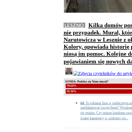
Kilka domów pom
LESZNO
nie przypadek. Mural, któr
Narutowicza w Lesznie z 
Kolory, opowiada historię 
niosą im pomoc. Kolejne 
pojawianiem się nowych d
SONDA: Podoba się Wam mural?
70.64%
29.36%
lol
: To reklama firm w publicznym mi
zareklamować swoją firmę? Wspiera
się zgadza. Czy miasto każdemu stowa
ścianę kamienicy w centrum i po...