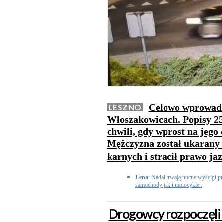
Celowo wprowadz
LESZNO
Włoszakowicach. Popisy 25
chwili, gdy wprost na jego 
Mężczyzna został ukarany
karnych i stracił prawo ja
Lena
: Nadal trwają nocne wyścigi p
samochody jak i motocykle .
Drogowcy rozpoczęli