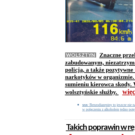
Znaczne przek
WOLSZTYN
zabudowanym, niezatrzyman
policją, a także pozytywne
narkotyków w organizmie. 
sumieniu kierowca skody. 
więc
wolsztyńskie służby.
xxx
: Benzodiazepiny to jeszcze nie n
w połączeniu z alkoholem jedno potęg
Takich poprawin w reg