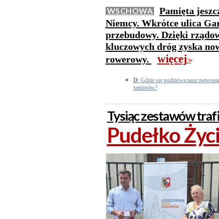
Pamięta jeszc
WSCHOWA
Niemcy. Wkrótce ulica Gar
przebudowy. Dzięki rządo
kluczowych dróg zyska now
więcej
rowerowy.
>>
D
: Gdzie się podziewa nasz najwspa
seniorów?
Tysiąc zestawów traf
Pudełko Życi