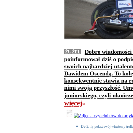
Dobre wiadomości 
ŻUŻEL
poinformował dziś o podpi
swoich najbardziej utale
Dawidem Oscendą. To kolej
konsekwentnie stawia na 
nimi swoją przyszłość. U
juniorskiego, czyli ukończ
więcej
>>
Do 5
: Ty pokaż swój wirażowy troll