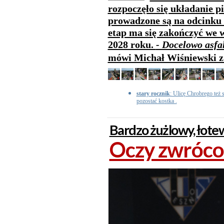
rozpoczęło się układanie p
prowadzone są na odcinku 
etap ma się zakończyć we w
2028 roku.
- Docelowo asfa
mówi Michał Wiśniewski z
stary rocznik
: Ulicę Chrobrego też s
pozostać kostka .
Bardzo żużlowy, łot
Oczy zwróco