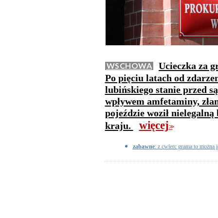
Ucieczka za g
WSCHOWA
Po pięciu latach od zdarze
lubińskiego stanie przed 
wpływem amfetaminy, złam
pojeździe woził nielegalną
więcej
kraju.
>>
zabawne
: z cwierc grama to mozna 