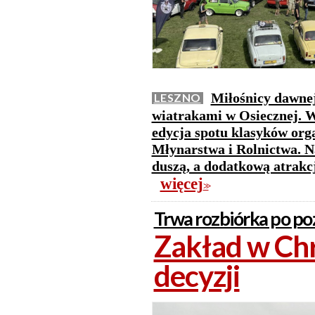
Miłośnicy dawnej
LESZNO
wiatrakami w Osiecznej. W 
edycja spotu klasyków or
Młynarstwa i Rolnictwa. N
duszą, a dodatkową atrakc
więcej
>>
Trwa rozbiórka po po
Zakład w Chr
decyzji