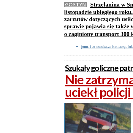
Strzelanina w Sm
GOSTYŃ
listopadzie ubiegłego roku
zarzutów dotyczących usił
sprawie pojawia się także
o zaginiony transport 300
jonn
: i co szczekacze broniacego lu
Szukały go liczne patro
Nie zatrzymał
uciekł policj