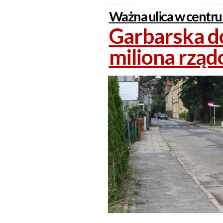
Ważna ulica w centr
Garbarska d
miliona rząd