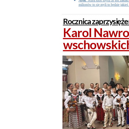
Arek
: Jeżeli ktoś myśli że ten zakł
milionów to się myli to będzie jakieś
Rocznica zaprzysięże
Karol Nawroc
wschowskic