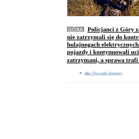
Policjanci z Góry 
GÓRA
nie zatrzymali się do kontr
hulajnogach elektrycznych.
pojazdy i kontynuowali uci
zatrzymani, a sprawa trafi
abc
: Dwa małe chuligany.