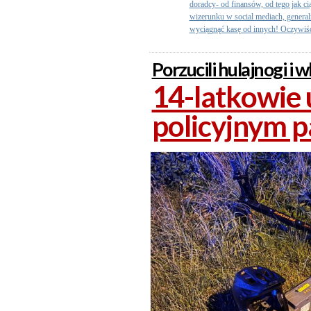
doradcy- od finansów, od tego jak c
wizerunku w social mediach, generalni
wyciągnąć kasę od innych! Oczywiści
Porzucili hulajnogi i w
14-latkowie 
policyjnym 