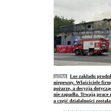
Los zakładu produk
GÓRA
niepewny. Właściciele fir
pożarze, a decyzja dotyczą
nie zapadła. Trwają prace 
a część działalności został