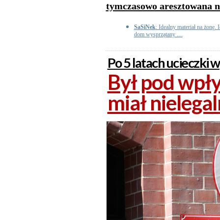
tymczasowo aresztowana na
SaSiNek
: Idealny materiał na żonę. 
dom wysprzątany ....
Po 5 latach ucieczki 
Był pod wpł
miał nielega