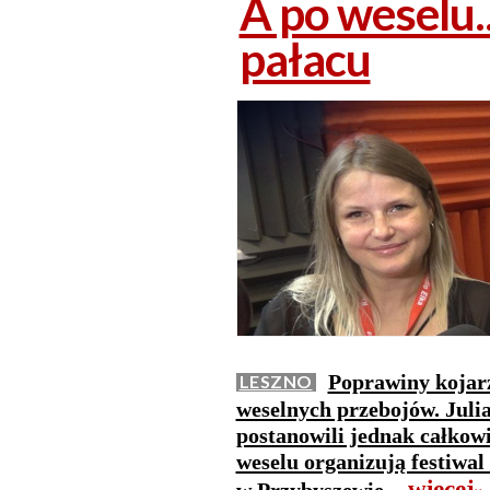
A po weselu..
pałacu
Poprawiny kojarz
LESZNO
weselnych przebojów. Juli
postanowili jednak całkowi
weselu organizują festiwal
więcej