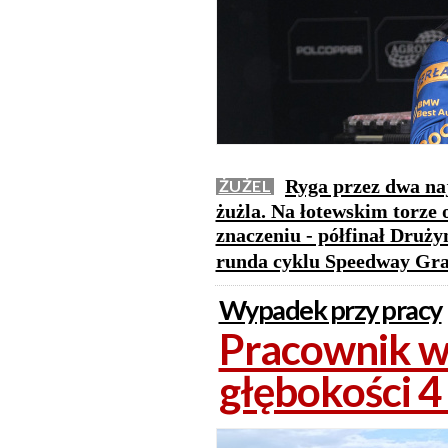
Ryga przez dwa naj
ŻUŻEL
żużla. Na łotewskim torze
znaczeniu - półfinał Druż
runda cyklu Speedway Gra
Wypadek przy pracy
Pracownik w
głębokości 