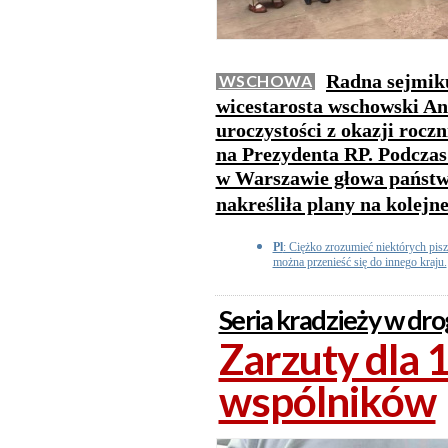
Radna sejmik
WSCHOWA
wicestarosta wschowski And
uroczystości z okazji rocz
na Prezydenta RP. Podcza
w Warszawie głowa państw
nakreśliła plany na kolejne
Pl
: Ciężko zrozumieć niektórych pisz
można przenieść się do innego kraju.
Seria kradzieży w dro
Zarzuty dla 19
wspólników