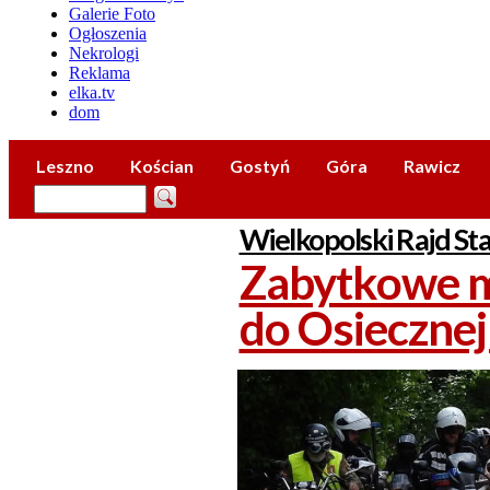
Galerie Foto
Ogłoszenia
Nekrologi
Reklama
elka.tv
dom
Leszno
Kościan
Gostyń
Góra
Rawicz
Wielkopolski Rajd St
Zabytkowe m
do Osiecznej