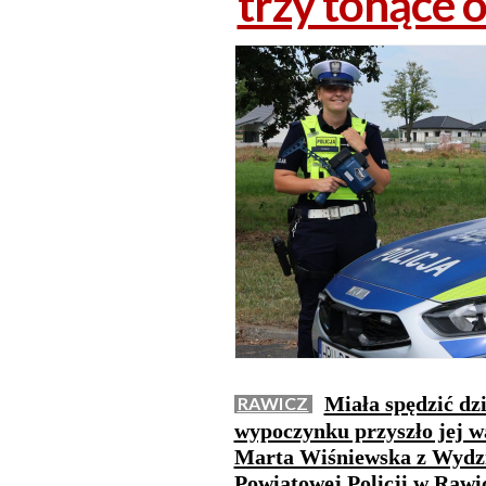
trzy tonące 
Miała spędzić dzi
RAWICZ
wypoczynku przyszło jej wa
Marta Wiśniewska z Wydz
Powiatowej Policji w Rawic