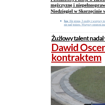
mężczyznę i niepełnosprawn
Niedzięgiel w Skorzęcinie 
Iga
: Ale grupa, 3 osoby i wszyscy to
nie nad jezioro. Wszyscy sprawni ina
Żużlowy talent nadal
Dawid Osce
kontraktem