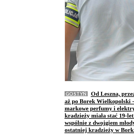
Od Leszna, prze
GOSTYŃ
aż po Borek Wielkopolski -
markowe perfumy i elektry
kradzieży miała stać 19-le
wspólnie z dwojgiem młod
ostatniej kradzieży w Bork