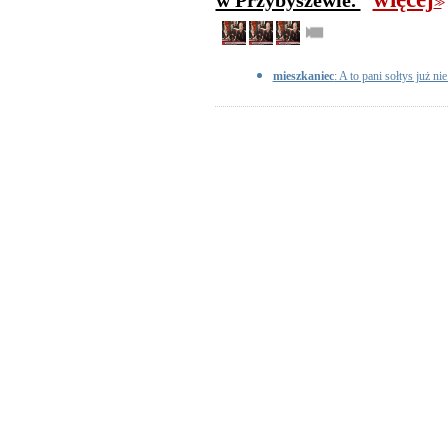
w Przybyszewie.
>>
mieszkaniec
: A to pani sołtys już ni