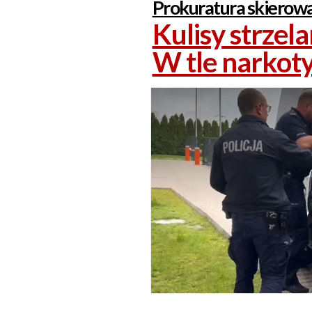
Prokuratura skierowa
Kulisy strzel
W tle narkoty