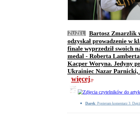
Bartosz Zmarzlik 
ŻUŻEL
odzyskał prowadzenie w kl
finale wyprzedził swoich n
medal - Roberta Lamberta 
Kacper Woryna. Jedyny prz
Ukrainiec Nazar Parnicki, 
więcej
>>
Darek
: Popieram komentarz 3. Dajci