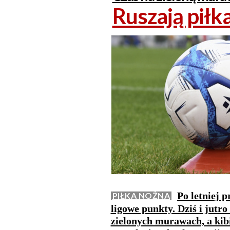
Ruszają piłk
Po letniej 
PIŁKA NOŻNA
ligowe punkty. Dziś i jutr
zielonych murawach, a kib