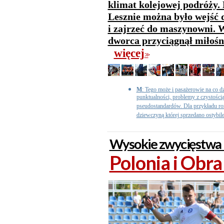
klimat kolejowej podróży
Lesznie można było wejść d
i zajrzeć do maszynowni. W
dworca przyciągnął miłośni
więcej
>>
M
: Tego może i pasażerowie na co dz
punktualności, problemy z czystości
pseudostandardów. Dla przykładu r
dziewczyną której sprzedano ostybilet
Wysokie zwycięstwa 
Polonia i Obra