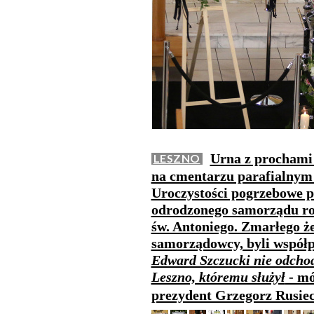
Urna z prochami 
LESZNO
na cmentarzu parafialnym 
Uroczystości pogrzebowe p
odrodzonego samorządu roz
św. Antoniego. Zmarłego ż
samorządowcy, byli współp
Edward Szczucki nie odchod
Leszno, któremu służył
- mó
prezydent Grzegorz Rusie