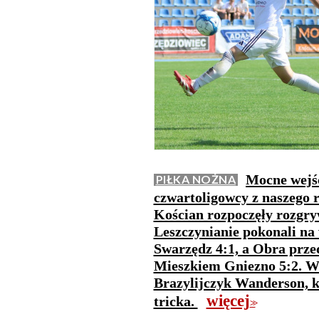
Mocne wejśc
PIŁKA NOŻNA
czwartoligowcy z naszego 
Kościan rozpoczęły rozgry
Leszczynianie pokonali na
Swarzędz 4:1, a Obra prze
Mieszkiem Gniezno 5:2. W 
Brazylijczyk Wanderson, k
więcej
tricka.
>>