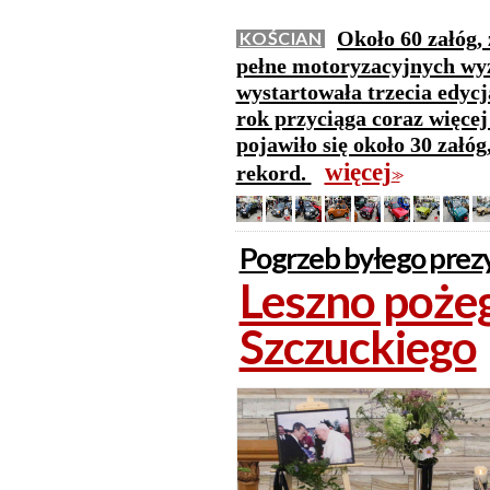
Około 60 załóg,
KOŚCIAN
pełne motoryzacyjnych wy
wystartowała trzecia edyc
rok przyciąga coraz więcej
pojawiło się około 30 załó
więcej
rekord.
>>
Pogrzeb byłego prez
Leszno poże
Szczuckiego