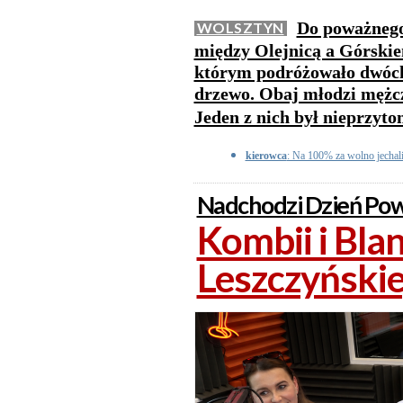
Do poważnego
WOLSZTYN
między Olejnicą a Górskie
którym podróżowało dwóch 
drzewo. Obaj młodzi mężczyź
Jeden z nich był nieprzyt
kierowca
: Na 100% za wolno jechali
Nadchodzi Dzień Pow
Kombii i Bla
Leszczyński