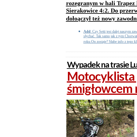
rozegranym w hali Trapez 
Sierakowice 4:2. Do przer
dołoączył też nowy zawodn
Add
: Czy Setti jest dalej naszym z
słychać. Tak samo jak z tym Chorwat
roku.On zostaje? Słabe info z tego klu
Wypadek na trasie Lu
Motocyklista
śmigłowcem