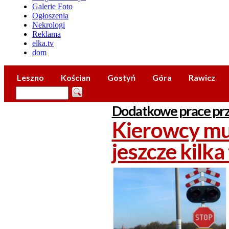
Galerie Foto
Ogłoszenia
Nekrologi
Reklama
elka.tv
dom
Leszno
Kościan
Gostyń
Góra
Rawicz
Dodatkowe prace prz
Kierowcy mu
jeszcze kilka