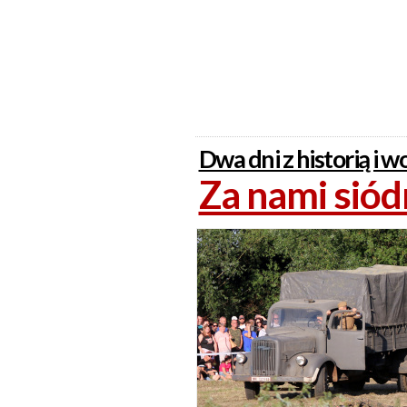
Dwa dni z historią i
Za nami sió