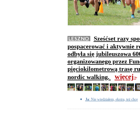
Sześćset razy spo
LESZNO
pospacerować i aktywnie 
odbyła się jubileuszowa 60
organizowanego przez Fun
pięciokilometrową trasę ru
więcej
nordic walking.
>>
Ja
: Nie wiedziałem, ekstra, też chcę