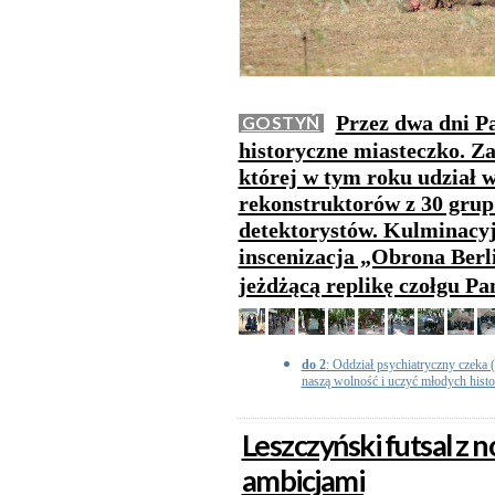
Przez dwa dni Pa
GOSTYŃ
historyczne miasteczko. Z
której w tym roku udział w
rekonstruktorów z 30 grup 
detektorystów. Kulminacy
inscenizacja „Obrona Berl
jeżdżącą replikę czołgu Pa
do 2
: Oddział psychiatryczny czeka (.
naszą wolność i uczyć młodych histori
Leszczyński futsal z
ambicjami