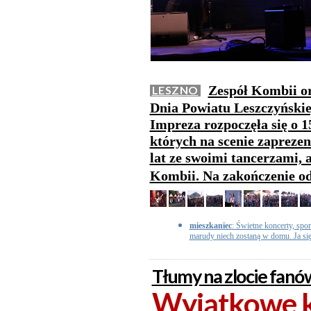
Zespół Kombii or
LESZNO
Dnia Powiatu Leszczyńskie
Impreza rozpoczęła się o 1
których na scenie zaprezen
lat ze swoimi tancerzami, a
Kombii. Na zakończenie od
mieszkaniec
: Świetne koncerty, spor
marudy niech zostaną w domu. Ja si
Tłumy na zlocie fanó
Wyjątkowe k