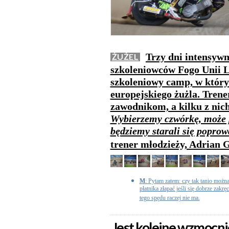
Trzy dni intensywn
ŻUŻEL
szkoleniowców Fogo Unii L
szkoleniowy camp, w który
europejskiego żużla. Trene
zawodnikom, a kilku z nich
Wybierzemy czwórkę, może p
będziemy starali się popro
trener młodzieży, Adrian 
M
: Pytam zatem: czy tak tanio można
płatnika złapać jeśli się dobrze zakr
tego spędu raczej nie ma.
Jest kolejne wzmocni