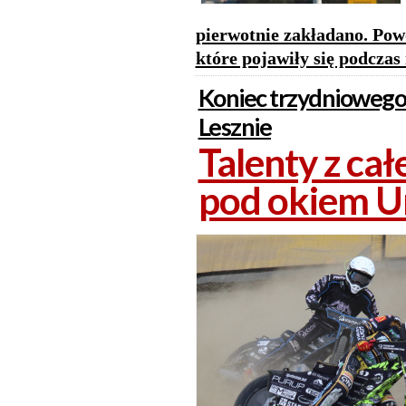
pierwotnie zakładano. Pow
które pojawiły się podczas
Koniec trzydniowego
Lesznie
Talenty z ca
pod okiem Un