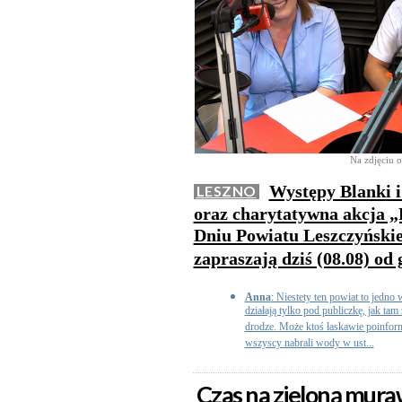
Na zdjęciu o
Występy Blanki i
LESZNO
oraz charytatywna akcja „
Dniu Powiatu Leszczyńskie
zapraszają dziś (08.08) od 
Anna
: Niestety ten powiat to jedno 
działają tylko pod publiczkę, jak ta
drodze. Może ktoś łaskawie poinform
wszyscy nabrali wody w ust...
Czas na zieloną mur