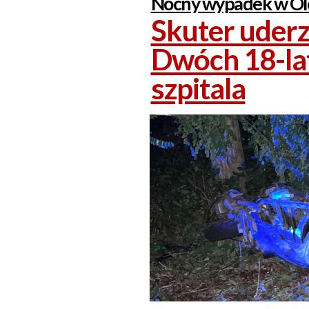
Nocny wypadek w Ole
Skuter uderz
Dwóch 18-lat
szpitala