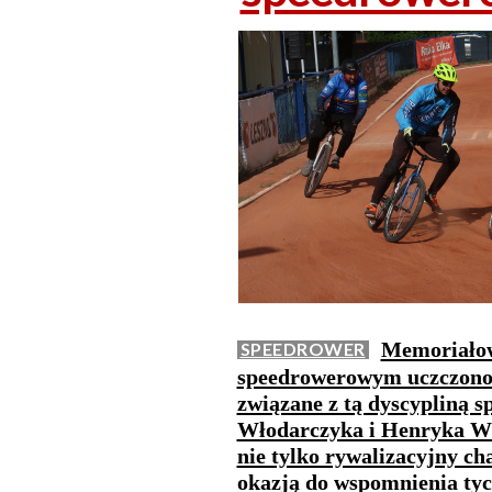
Memoriałow
SPEEDROWER
speedrowerowym uczczono p
związane z tą dyscypliną 
Włodarczyka i Henryka Wł
nie tylko rywalizacyjny ch
okazją do wspomnienia tyc