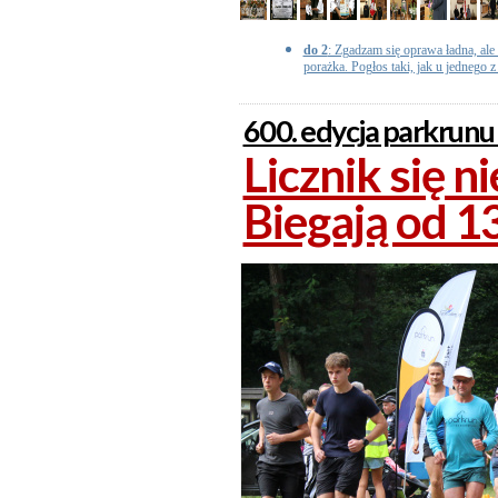
do 2
: Zgadzam się oprawa ładna, ale 
porażka. Pogłos taki, jak u jednego z
600. edycja parkrunu
Licznik się n
Biegają od 13