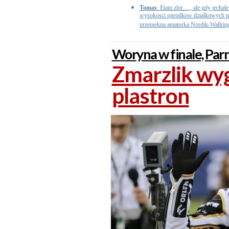
Tomas
: Etam zlot....., ale gdy jech
wysokosci ogrodkow dzialkowych na 
przepiekna amatorka Nordik-Walking
Woryna w finale, Parn
Zmarzlik wyg
plastron