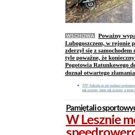
Poważny wypa
WSCHOWA
Lubogoszczem, w rejonie p
zderzył się z samochodem 
tyle poważne, że konieczn
Pogotowia Ratunkowego do 
doznał otwartego złamania
???
: Szkoda ze nie podano pojemnos
tak uczono, mnie tak uczono, a teraz 
Pamiętali o sportowy
W Lesznie m
speedrowero