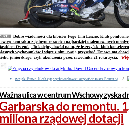
ŻUŻEL
Dobre wiadomości dla kibiców Fogo Unii Leszno. Klub poinformow
nowego kontraktu z jednym ze swoich najbardziej utalentowanych młody
Dawidem Oscendą. To kolejny dowód na to, że leszczyński klub konsekwen
własnych wychowanków i wiąże z nimi swoją przyszłość. Umowa ma obow
wię
wieku juniorskiego, czyli ukończenia przez zawodnika 21 roku życia.
2
swojak
: Brawo. Niech żyją wychowankowie i oczywiście mistrz Roman :-)
Ważna ulica w centrum Wschowy zyska dru
Garbarska do remontu. 1
miliona rządowej dotacji