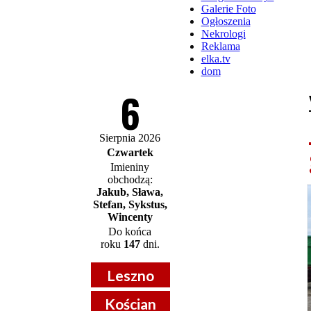
Galerie Foto
Ogłoszenia
Nekrologi
Reklama
elka.tv
dom
6
Sierpnia 2026
Czwartek
Imieniny
obchodzą:
Jakub, Sława,
Stefan, Sykstus,
Wincenty
Do końca
roku
147
dni.
Leszno
Kościan