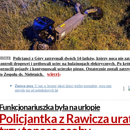
GÓRA
Policjanci z Góry zatrzymali dwóch 14-latków, którzy nocą nie zat
kontroli drogowej i próbowali uciec na hulajnogach elektrycznych. Po kró
porzucili pojazdy i kontynuowali ucieczkę pieszo. Ostatecznie zostali zatrz
więcej
do Zespołu ds. Nieletnich.
>>
Znowu gora
: U nas w lesznie jakoś dzieci jeżdżą normalnie, gora stan
1
umysłu juz od najmłodszych lat
Funkcjonariuszka była na urlopie
Policjantka z Rawicza ur