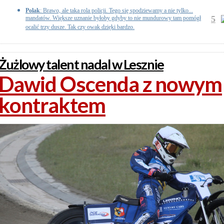
Polak
: Brawo, ale taka rola policji. Tego się spodziewamy a nie tylko...
5
mandatów. Większe uznanie byłoby gdyby to nie mundurowy tam pomógł
ocalić trzy dusze. Tak czy owak dzięki bardzo.
Żużlowy talent nadal w Lesznie
Dawid Oscenda z nowym
kontraktem