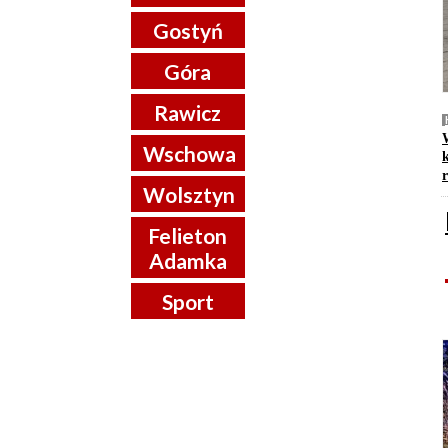
Gostyń
Góra
Rawicz
Wschowa
Wolsztyn
Felieton
Adamka
Sport