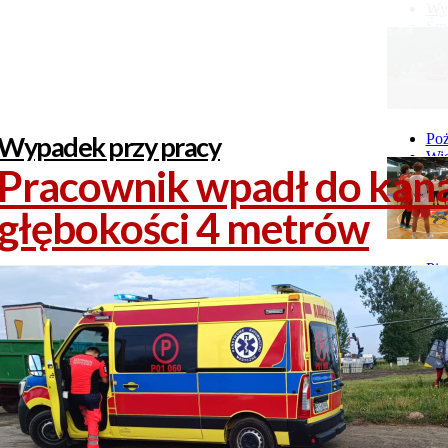
Wyp
Śmi
Gó
Wy
Wypadek przy pracy
Poż
Wie
Pracownik wpadł do kana
Poż
głębokości 4 metrów
Pie
GI 
Ne
Pon
Stu
Stu
Stu