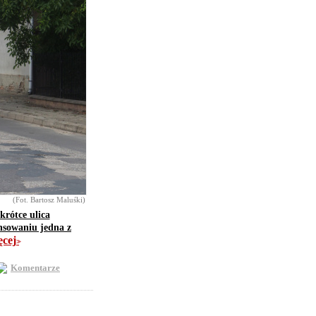
(Fot. Bartosz Maluśki)
krótce ulica
nsowaniu jedna z
ęcej
>>
Komentarze