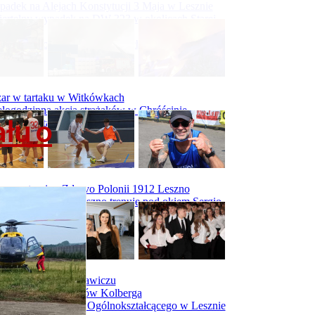
adek na Alejach Konstytucji 3 Maja w Lesznie
ertelny wypadek na DW 323 w okolicach Starej
ry
padek na obwodnicy Święciechowy
ar w tartaku w Witkówkach
logodzinna akcja strażaków w Chróścinie
łu o
ar hali tartaku w Racocie
rwszy trening Zdrovo Polonii 1912 Leszno
Malepszy Futsal Leszno trenuje pod okiem Sergio
vesa
iecka 10-tka
dniówka I LO w Rawiczu
dniówka maturzystów Kolberga
dniówka II Liceum Ogólnokształcącego w Lesznie