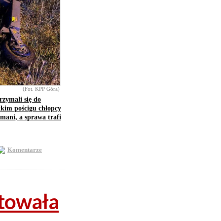
(Fot. KPP Góra)
rzymali się do
tkim pościgu chłopcy
ymani, a sprawa trafi
Komentarze
atowała