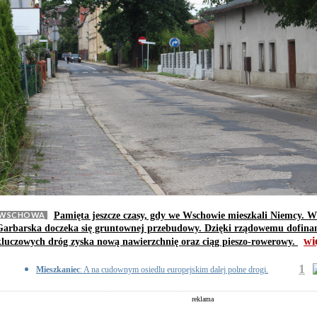
WSCHOWA
Pamięta jeszcze czasy, gdy we Wschowie mieszkali Niemcy. W
Garbarska doczeka się gruntownej przebudowy. Dzięki rządowemu dofina
wi
kluczowych dróg zyska nową nawierzchnię oraz ciąg pieszo-rowerowy.
1
Mieszkaniec
: A na cudownym osiedlu europejskim dalej polne drogi.
reklama