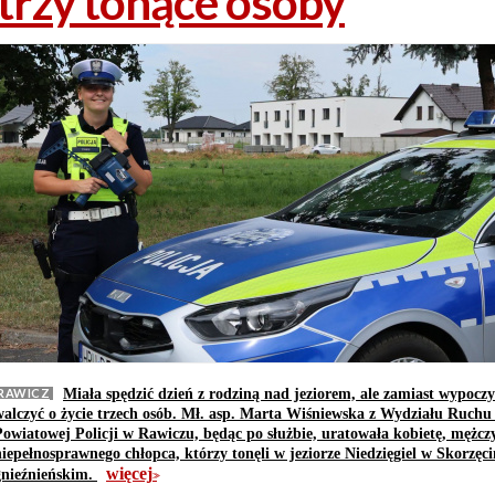
trzy tonące osoby
RAWICZ
Miała spędzić dzień z rodziną nad jeziorem, ale zamiast wypoczy
walczyć o życie trzech osób. Mł. asp. Marta Wiśniewska z Wydziału Ruc
Powiatowej Policji w Rawiczu, będąc po służbie, uratowała kobietę, mężczy
niepełnosprawnego chłopca, którzy tonęli w jeziorze Niedzięgiel w Skorzęci
więcej
gnieźnieńskim.
>>