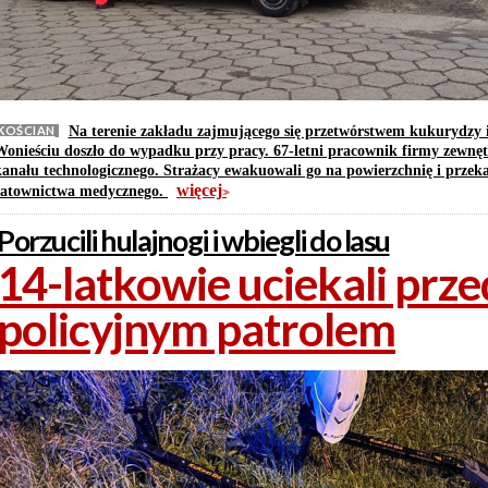
KOŚCIAN
Na terenie zakładu zajmującego się przetwórstwem kukurydzy 
Wonieściu doszło do wypadku przy pracy. 67-letni pracownik firmy zewnę
kanału technologicznego. Strażacy ewakuowali go na powierzchnię i przeka
więcej
ratownictwa medycznego.
>>
Porzucili hulajnogi i wbiegli do lasu
14-latkowie uciekali prze
policyjnym patrolem