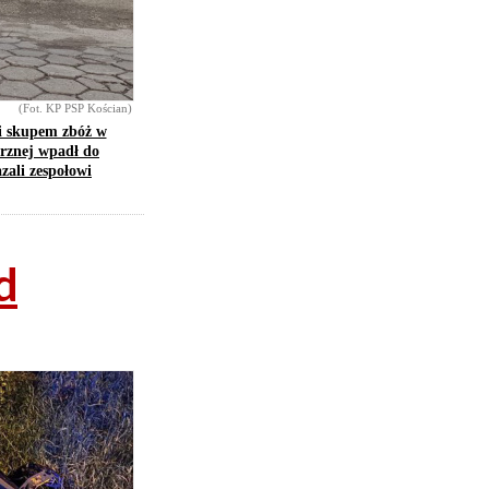
(Fot. KP PSP Kościan)
i skupem zbóż w
trznej wpadł do
zali zespołowi
d