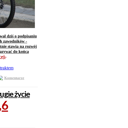
ał dziś o podpisaniu
ch zawodników -
tnie stawia na rozwój
iązywać do końca
cej
>>
Komentarze
gie życie
,6