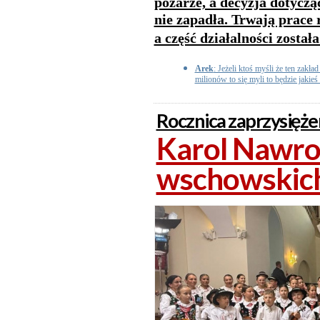
pożarze, a decyzja dotyczą
nie zapadła. Trwają prace 
a część działalności został
Arek
: Jeżeli ktoś myśli że ten zakł
milionów to się myli to będzie jakieś
Rocznica zaprzysięże
Karol Nawroc
wschowskic