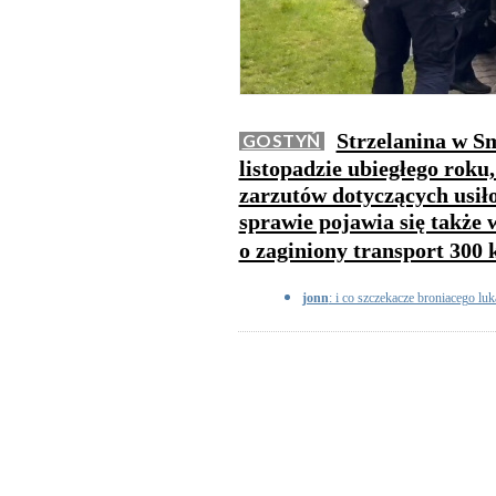
Strzelanina w Sm
GOSTYŃ
listopadzie ubiegłego roku
zarzutów dotyczących usił
sprawie pojawia się także
o zaginiony transport 300
jonn
: i co szczekacze broniacego lu