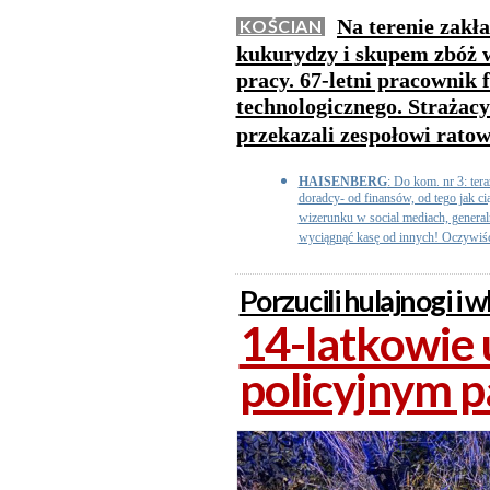
Na terenie zakł
KOŚCIAN
kukurydzy i skupem zbóż 
pracy. 67-letni pracownik
technologicznego. Strażac
przekazali zespołowi rat
HAISENBERG
: Do kom. nr 3: tera
doradcy- od finansów, od tego jak c
wizerunku w social mediach, generalni
wyciągnąć kasę od innych! Oczywiści
Porzucili hulajnogi i w
14-latkowie 
policyjnym 