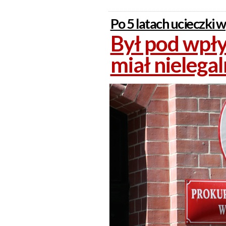
Po 5 latach ucieczki 
Był pod wpł
miał nielega