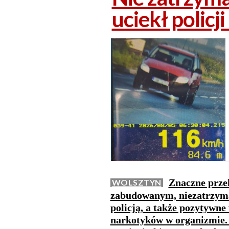
uciekł policj
Znaczne przek
WOLSZTYN
zabudowanym, niezatrzyman
policją, a także pozytywne
narkotyków w organizmie. 