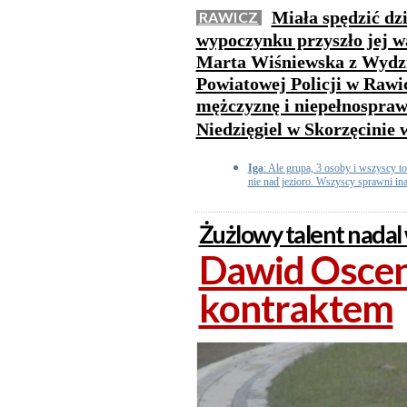
Miała spędzić dzi
RAWICZ
wypoczynku przyszło jej wa
Marta Wiśniewska z Wydz
Powiatowej Policji w Rawic
mężczyznę i niepełnosprawn
Niedzięgiel w Skorzęcinie 
Iga
: Ale grupa, 3 osoby i wszyscy to
nie nad jezioro. Wszyscy sprawni ina
Żużlowy talent nadal
Dawid Osce
kontraktem