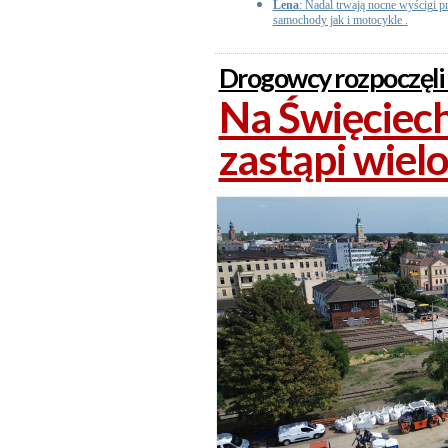
Lena
: Nadal trwają nocne wyścigi p
samochody jak i motocykle .
Drogowcy rozpoczęli
Na Święciech
zastąpi wielo