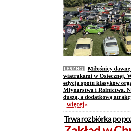
Miłośnicy dawnej
LESZNO
wiatrakami w Osiecznej. W 
edycja spotu klasyków or
Młynarstwa i Rolnictwa. N
duszą, a dodatkową atrakc
więcej
>>
Trwa rozbiórka po po
Zakład w Chr