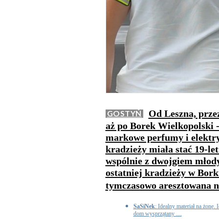
Od Leszna, prze
GOSTYŃ
aż po Borek Wielkopolski -
markowe perfumy i elektry
kradzieży miała stać 19-le
wspólnie z dwojgiem młod
ostatniej kradzieży w Bork
tymczasowo aresztowana na
SaSiNek
: Idealny materiał na żonę. 
dom wysprzątany ....