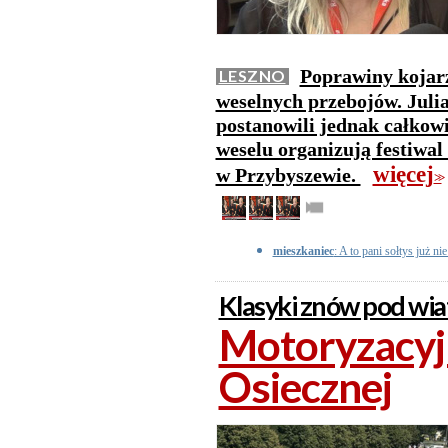
Poprawiny kojarz
LESZNO
weselnych przebojów. Juli
postanowili jednak całkowi
weselu organizują festiwal
więcej
w Przybyszewie.
>>
mieszkaniec
: A to pani sołtys już ni
Klasyki znów pod wi
Motoryzacyjn
Osiecznej