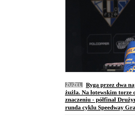
Ryga przez dwa naj
ŻUŻEL
żużla. Na łotewskim torze
znaczeniu - półfinał Druż
runda cyklu Speedway Gra