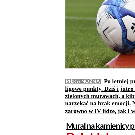
Po letniej 
PIŁKA NOŻNA
ligowe punkty. Dziś i jutr
zielonych murawach, a kib
narzekać na brak emocji. 
zarówno w IV lidze, jak i w
Mural na kamienicy 