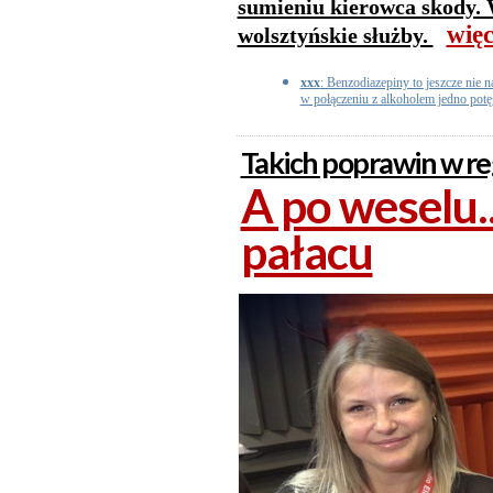
sumieniu kierowca skody. 
więc
wolsztyńskie służby.
xxx
: Benzodiazepiny to jeszcze nie n
w połączeniu z alkoholem jedno potęg
Takich poprawin w reg
A po weselu..
pałacu