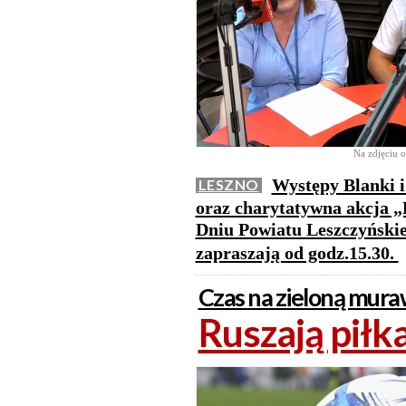
Na zdjęciu o
Występy Blanki i
LESZNO
oraz charytatywna akcja „
Dniu Powiatu Leszczyńskie
zapraszają od godz.15.30.
Czas na zieloną mur
Ruszają piłk