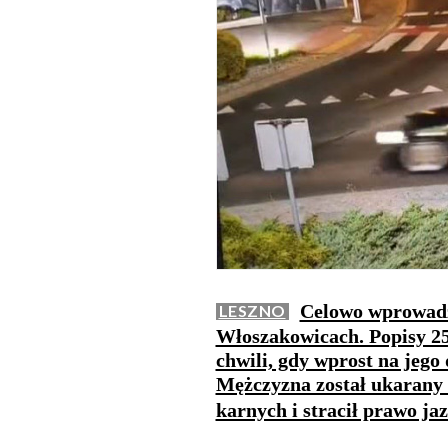
Celowo wprowadz
LESZNO
Włoszakowicach. Popisy 25
chwili, gdy wprost na jego 
Mężczyzna został ukarany
karnych i stracił prawo ja