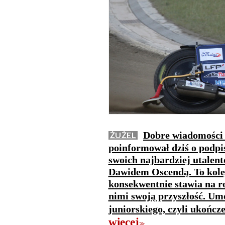
Dobre wiadomości 
ŻUŻEL
poinformował dziś o podpi
swoich najbardziej utale
Dawidem Oscendą. To kolej
konsekwentnie stawia na 
nimi swoją przyszłość. U
juniorskiego, czyli ukończ
więcej
>>