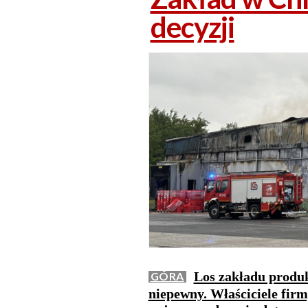
decyzji
Los zakładu produk
GÓRA
niepewny. Właściciele fir