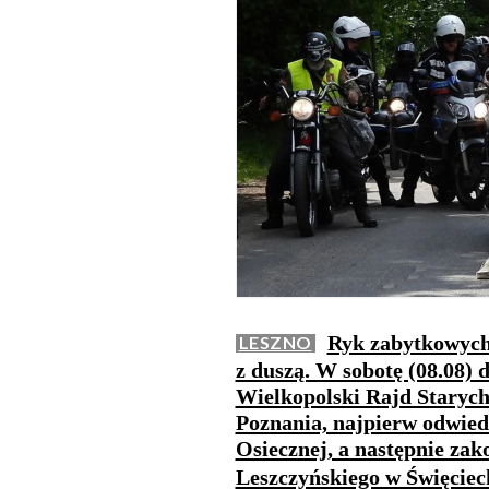
Ryk zabytkowych 
LESZNO
z duszą. W sobotę (08.08) 
Wielkopolski Rajd Starych
Poznania, najpierw odwied
Osiecznej, a następnie za
Leszczyńskiego w Święcie