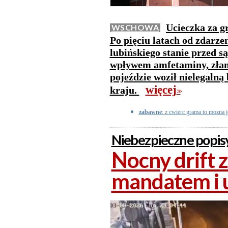
Ucieczka za g
WSCHOWA
Po pięciu latach od zdarze
lubińskiego stanie przed 
wpływem amfetaminy, złam
pojeździe woził nielegalną
więcej
kraju.
>>
zabawne
: z cwierc grama to mozna 
Niebezpieczne popisy
Nocny drift 
mandatem i u