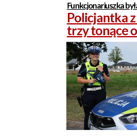
Funkcjonariuszka była
Policjantka 
trzy tonące 