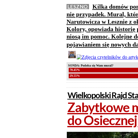
Kilka domów pom
LESZNO
nie przypadek. Mural, któr
Narutowicza w Lesznie z 
Kolory, opowiada historię 
niosą im pomoc. Kolejne 
pojawianiem się nowych d
SONDA: Podoba się Wam mural?
70.45%
29.55%
Wielkopolski Rajd St
Zabytkowe m
do Osiecznej