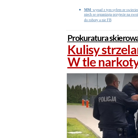
MM
: wypad z tym syfem ze swieciec
niech se organizuja przyjecie na swo
do roboty a nie FB
Prokuratura skierowa
Kulisy strzel
W tle narkoty