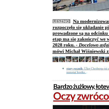
Na modernizowane
LESZNO
rozpoczęło się układanie p
prowadzone są na odcinku 
etap ma się zakończyć we w
2028 roku.
- Docelowo asfa
mówi Michał Wiśniewski z
stary rocznik
: Ulicę Chrobrego też s
pozostać kostka .
Bardzo żużlowy, łot
Oczy zwróco