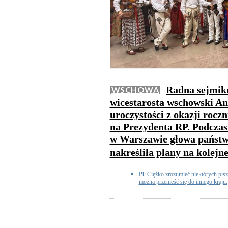
Radna sejmik
WSCHOWA
wicestarosta wschowski And
uroczystości z okazji rocz
na Prezydenta RP. Podcza
w Warszawie głowa państw
nakreśliła plany na kolejne
Pl
: Ciężko zrozumieć niektórych pisz
można przenieść się do innego kraju.