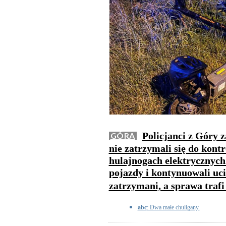
Policjanci z Góry 
GÓRA
nie zatrzymali się do kontr
hulajnogach elektrycznych.
pojazdy i kontynuowali uci
zatrzymani, a sprawa trafi
abc
: Dwa małe chuligany.