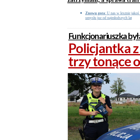
Znowu gora
: U nas w lesznie jakoś 
umysłu juz od najmłodszych lat
Funkcjonariuszka była
Policjantka 
trzy tonące 