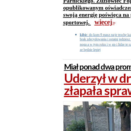
Parnickiego. Żużlowiec Fo
opublikowanym oświadczeni
swoją energię poświęca na
więcej
sportowej.
>>
kibic
: do kom 9 masz racje trochę ka
brak zdecydowania i ostatni jedzies
noga a w tym roku i w gp i lidze te 
ze będzie lepiej
Miał ponad dwa prom
Uderzył w dr
złapała spr