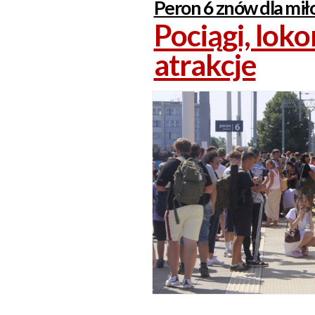
Peron 6 znów dla mił
Pociągi, lok
atrakcje