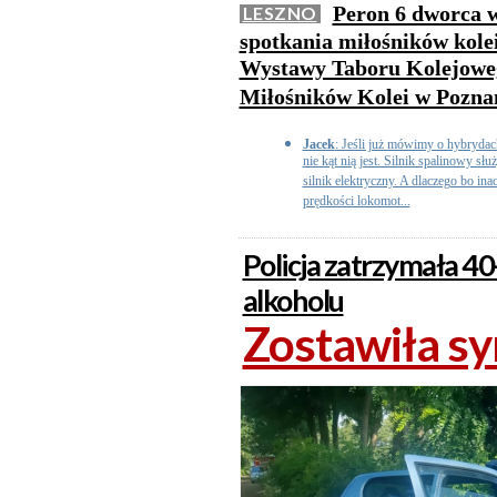
Peron 6 dworca w
LESZNO
spotkania miłośników kolei.
Wystawy Taboru Kolejoweg
Miłośników Kolei w Pozna
Jacek
: Jeśli już mówimy o hybryda
nie kąt nią jest. Silnik spalinowy słu
silnik elektryczny. A dlaczego bo inac
prędkości lokomot...
Policja zatrzymała 4
alkoholu
Zostawiła sy