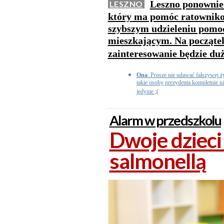
Leszno ponownie
LESZNO
który ma pomóc ratownik
szybszym udzieleniu pomo
mieszkającym. Na początek
zainteresowanie będzie du
Ona
: Prosze nie udawać fałszywej ż
takie osoby prezydenta kompletnie n
jedynie ;(
Alarm w przedszkolu
Dwoje dziec
salmonellą