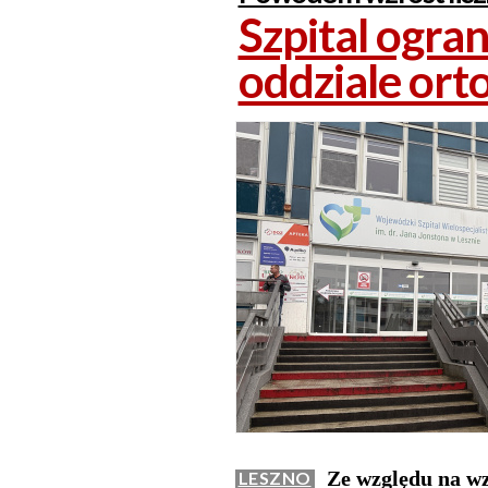
Szpital ogra
oddziale or
Ze względu na wzr
LESZNO