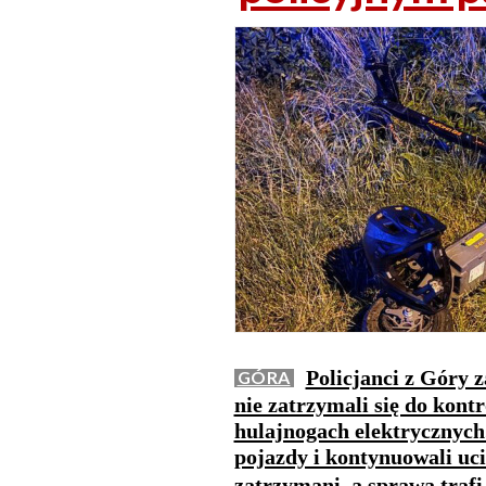
Policjanci z Góry 
GÓRA
nie zatrzymali się do kontr
hulajnogach elektrycznych.
pojazdy i kontynuowali uci
zatrzymani, a sprawa trafi