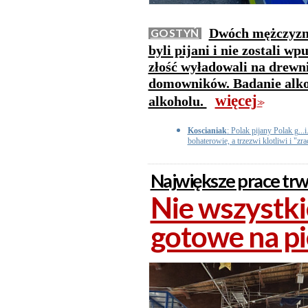
Dwóch mężczyzn 
GOSTYŃ
byli pijani i nie zostali w
złość wyładowali na drewn
domowników. Badanie alko
więcej
alkoholu.
>>
Koscianiak
: Polak pijany Polak g.
bohaterowie, a trzezwi klotliwi i "zr
Największe prace trw
Nie wszystki
gotowe na p