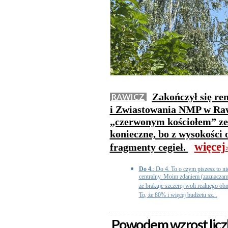
Zakończył się re
RAWICZ
i Zwiastowania NMP w Raw
„czerwonym kościołem” ze 
konieczne, bo z wysokości
więcej
fragmenty cegieł.
>
Do 4.
: Do 4. To o czym piszesz to n
centralny. Moim zdaniem (zaznaczam
że brakuje szczerej woli realnego ob
To, że 80% i więcej budżetu sz...
Powodem wzrost liczb