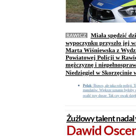
Miała spędzić dzi
RAWICZ
wypoczynku przyszło jej wa
Marta Wiśniewska z Wydz
Powiatowej Policji w Rawic
mężczyznę i niepełnosprawn
Niedzięgiel w Skorzęcinie 
Polak
: Brawo, ale taka rola policji. 
mandatów. Większe uznanie byłoby 
ocalić trzy dusze. Tak czy owak dzięk
Żużlowy talent nadal
Dawid Osce