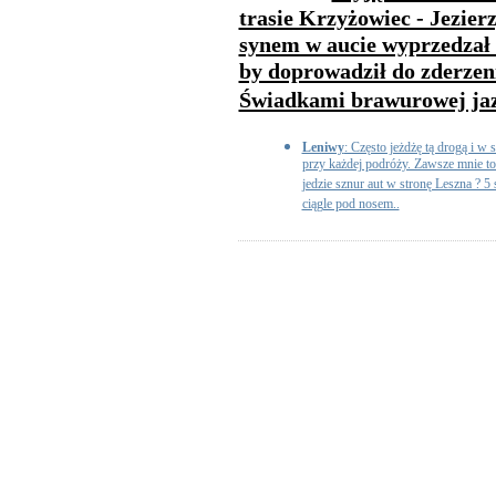
trasie Krzyżowiec - Jezierz
synem w aucie wyprzedzał 
by doprowadził do zderzen
Świadkami brawurowej jazd
Leniwy
: Często jeżdżę tą drogą i w 
przy każdej podróży. Zawsze mnie to 
jedzie sznur aut w stronę Leszna ? 5
ciągle pod nosem..