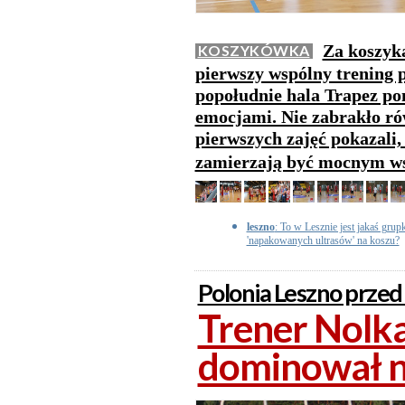
Za koszyk
KOSZYKÓWKA
pierwszy wspólny trening 
popołudnie hala Trapez po
emocjami. Nie zabrakło ró
pierwszych zajęć pokazali
zamierzają być mocnym ws
leszno
: To w Lesznie jest jakaś grupk
'napakowanych ultrasów' na koszu?
Polonia Leszno przed
Trener Nolka
dominował n