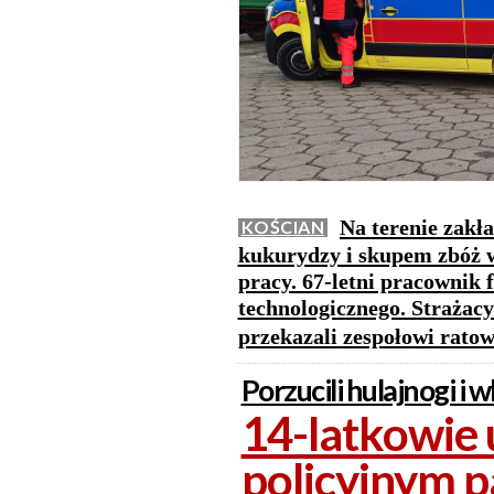
Na terenie zakł
KOŚCIAN
kukurydzy i skupem zbóż 
pracy. 67-letni pracownik
technologicznego. Strażac
przekazali zespołowi rat
Porzucili hulajnogi i w
14-latkowie 
policyjnym 