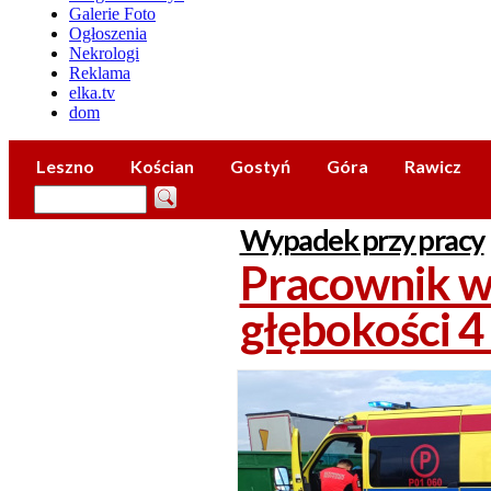
Galerie Foto
Ogłoszenia
Nekrologi
Reklama
elka.tv
dom
Leszno
Kościan
Gostyń
Góra
Rawicz
Wypadek przy pracy
Pracownik w
głębokości 