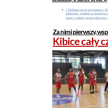
!
: Podobnie serwis przystankowy MZ
papierosku, pogadają ze znajomym pr
raczej w zielsku, oni nie widza tego,
Za nimi pierwszy, wsp
Kibice cały c