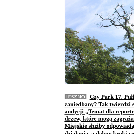
Czy Park 17. Puł
LESZNO
zaniedbany? Tak twierdzi 
audycji „Temat dla report
drzew, które mogą zagraża
Miejskie służby odpowiada
działania, a dalsze kroki