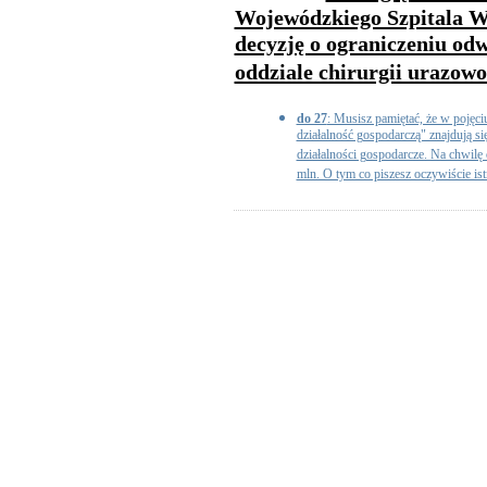
Wojewódzkiego Szpitala Wi
decyzję o ograniczeniu o
oddziale chirurgii urazow
do 27
: Musisz pamiętać, że w pojęc
działalność gospodarczą" znajdują s
działalności gospodarcze. Na chwilę 
mln. O tym co piszesz oczywiście istn