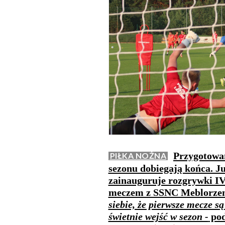
Przygotowan
PIŁKA NOŻNA
sezonu dobiegają końca. Ju
zainauguruje rozgrywki IV
meczem z SSNC Meblorzem
siebie, że pierwsze mecze są
świetnie wejść w sezon -
pod