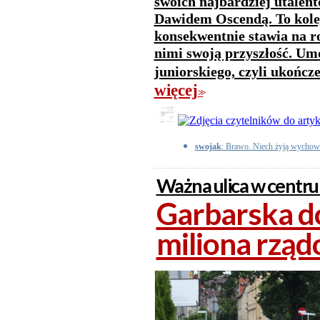
swoich najbardziej utale
Dawidem Oscendą. To kolej
konsekwentnie stawia na 
nimi swoją przyszłość. U
juniorskiego, czyli ukończ
więcej
>>
swojak
: Brawo. Niech żyją wychowa
Ważna ulica w centr
Garbarska d
miliona rząd