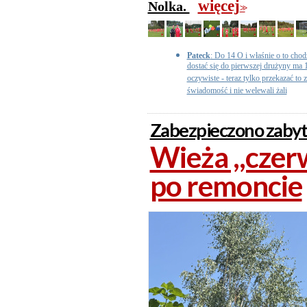
więcej
Nolka.
>>
Pateck
: Do 14 O i właśnie o to chod
dostać się do pierwszej drużyny ma 1
oczywiste - teraz tylko przekazać to
świadomość i nie welewali żali
Zabezpieczono zabyt
Wieża ,,czer
po remoncie