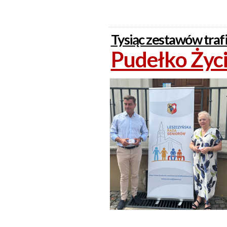
Tysiąc zestawów traf
Pudełko Życi