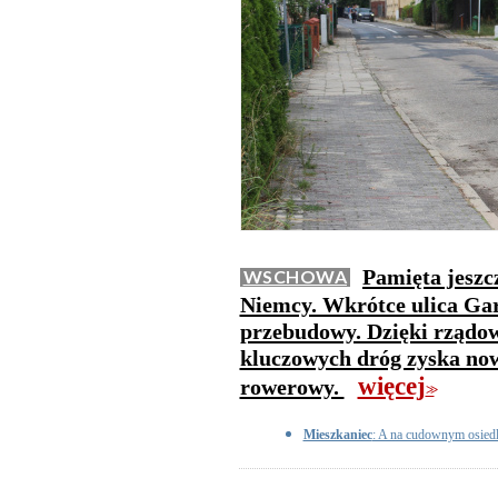
Pamięta jeszc
WSCHOWA
Niemcy. Wkrótce ulica Gar
przebudowy. Dzięki rządo
kluczowych dróg zyska now
więcej
rowerowy.
>>
Mieszkaniec
: A na cudownym osiedlu