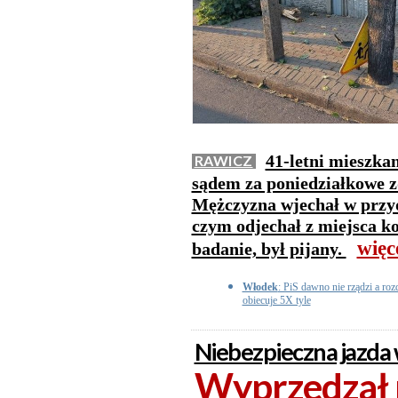
41-letni mieszka
RAWICZ
sądem za poniedziałkowe z
Mężczyzna wjechał w przy
czym odjechał z miejsca kol
więc
badanie, był pijany.
Włodek
: PiS dawno nie rządzi a r
obiecuje 5X tyle
Niebezpieczna jazda
Wyprzedzał n