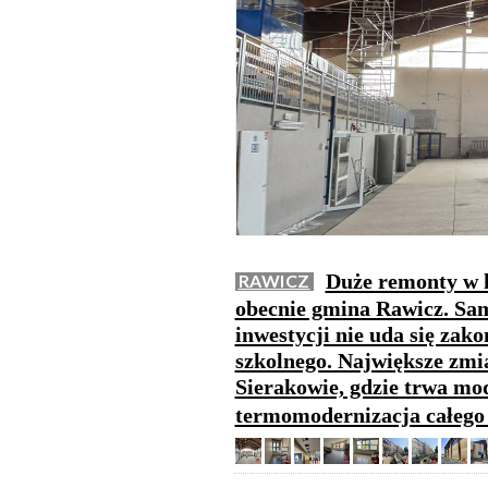
Duże remonty w 
RAWICZ
obecnie gmina Rawicz. Sam
inwestycji nie uda się zak
szkolnego. Największe zm
Sierakowie, gdzie trwa mod
termomodernizacja całeg