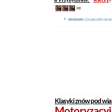
w Przybyszewie.
>>
mieszkaniec
: A to pani sołtys już ni
Klasyki znów pod wi
Motoryzacyjn