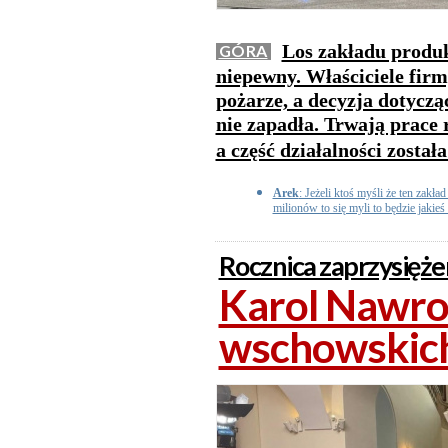
Los zakładu produk
GÓRA
niepewny. Właściciele fir
pożarze, a decyzja dotyczą
nie zapadła. Trwają prace 
a część działalności został
Arek
: Jeżeli ktoś myśli że ten zakł
milionów to się myli to będzie jakieś
Rocznica zaprzysięże
Karol Nawroc
wschowskic