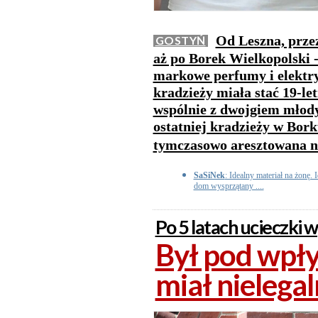
Od Leszna, prze
GOSTYŃ
aż po Borek Wielkopolski -
markowe perfumy i elektry
kradzieży miała stać 19-le
wspólnie z dwojgiem młod
ostatniej kradzieży w Bork
tymczasowo aresztowana na
SaSiNek
: Idealny materiał na żonę. 
dom wysprzątany ....
Po 5 latach ucieczki 
Był pod wpł
miał nielega