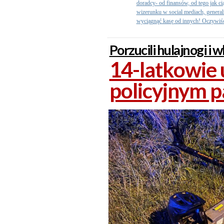
doradcy- od finansów, od tego jak c
wizerunku w social mediach, generalni
wyciągnąć kasę od innych! Oczywiści
Porzucili hulajnogi i w
14-latkowie 
policyjnym 