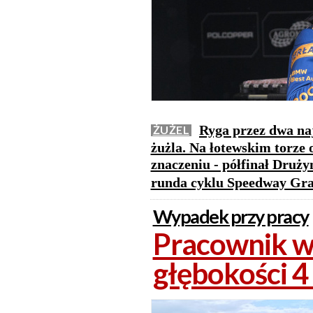
Ryga przez dwa naj
ŻUŻEL
żużla. Na łotewskim torze
znaczeniu - półfinał Druż
runda cyklu Speedway Gra
Wypadek przy pracy
Pracownik w
głębokości 