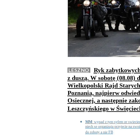
Ryk zabytkowych 
LESZNO
z duszą. W sobotę (08.08) 
Wielkopolski Rajd Starych
Poznania, najpierw odwied
Osiecznej, a następnie za
Leszczyńskiego w Święcie
MM
: wypad z tym syfem ze swieciec
niech se organizuja przyjecie na swo
do roboty a nie FB