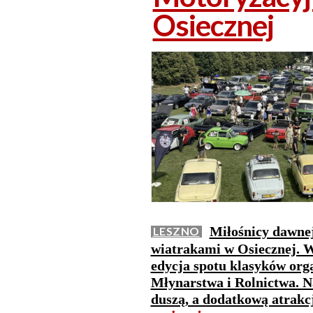
Osiecznej
Miłośnicy dawnej
LESZNO
wiatrakami w Osiecznej. W 
edycja spotu klasyków or
Młynarstwa i Rolnictwa. N
duszą, a dodatkową atrakc