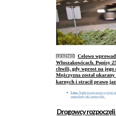
Celowo wprowadz
LESZNO
Włoszakowicach. Popisy 25
chwili, gdy wprost na jego 
Mężczyzna został ukarany
karnych i stracił prawo ja
Lena
: Nadal trwają nocne wyścigi p
samochody jak i motocykle .
Drogowcy rozpoczęli