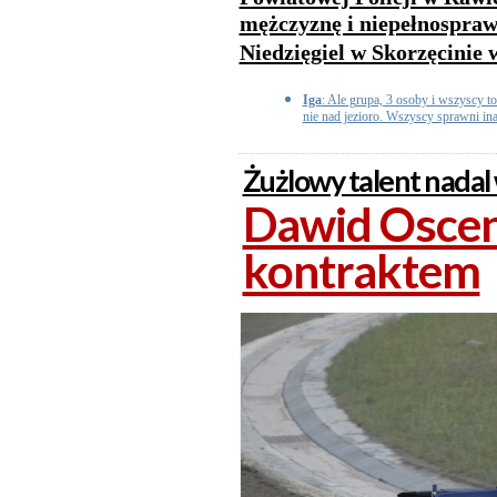
mężczyznę i niepełnosprawn
Niedzięgiel w Skorzęcinie 
Iga
: Ale grupa, 3 osoby i wszyscy to
nie nad jezioro. Wszyscy sprawni ina
Żużlowy talent nadal
Dawid Osce
kontraktem