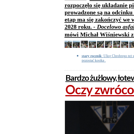
rozpoczęło się układanie p
prowadzone są na odcinku 
etap ma się zakończyć we w
2028 roku.
- Docelowo asfa
mówi Michał Wiśniewski z
stary rocznik
: Ulicę Chrobrego też s
pozostać kostka .
Bardzo żużlowy, łot
Oczy zwróco