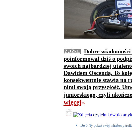
Dobre wiadomości 
ŻUŻEL
poinformował dziś o podpi
swoich najbardziej utale
Dawidem Oscendą. To kolej
konsekwentnie stawia na 
nimi swoją przyszłość. U
juniorskiego, czyli ukończ
więcej
>>
Do 5
: Ty pokaż swój wirażowy troll