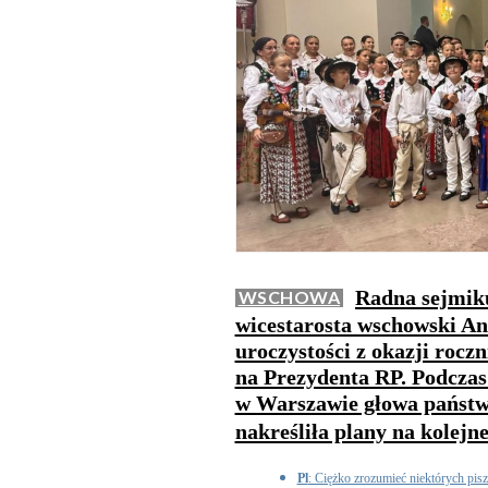
Radna sejmik
WSCHOWA
wicestarosta wschowski And
uroczystości z okazji rocz
na Prezydenta RP. Podcza
w Warszawie głowa państw
nakreśliła plany na kolejne
Pl
: Ciężko zrozumieć niektórych pisz