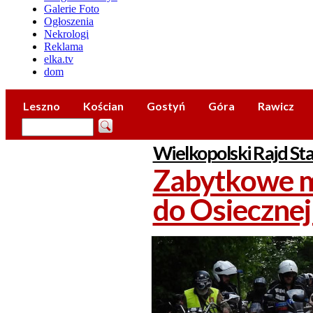
Galerie Foto
Ogłoszenia
Nekrologi
Reklama
elka.tv
dom
Leszno
Kościan
Gostyń
Góra
Rawicz
Wielkopolski Rajd St
Zabytkowe m
do Osiecznej