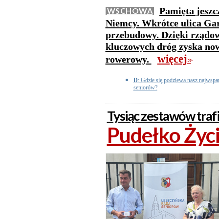
Pamięta jeszc
WSCHOWA
Niemcy. Wkrótce ulica Gar
przebudowy. Dzięki rządo
kluczowych dróg zyska now
więcej
rowerowy.
>>
D
: Gdzie się podziewa nasz najwspa
seniorów?
Tysiąc zestawów traf
Pudełko Życi