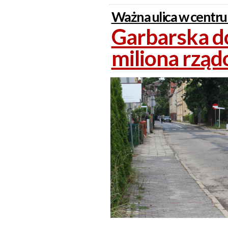
Ważna ulica w centr
Garbarska d
miliona rząd