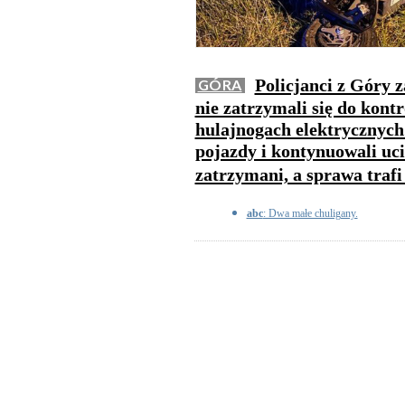
Policjanci z Góry 
GÓRA
nie zatrzymali się do kontr
hulajnogach elektrycznych.
pojazdy i kontynuowali uci
zatrzymani, a sprawa trafi
abc
: Dwa małe chuligany.