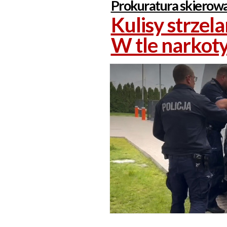
Prokuratura skierowa
Kulisy strzel
W tle narkoty