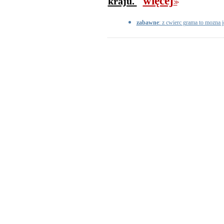
więcej
kraju.
>>
zabawne
: z cwierc grama to mozna 