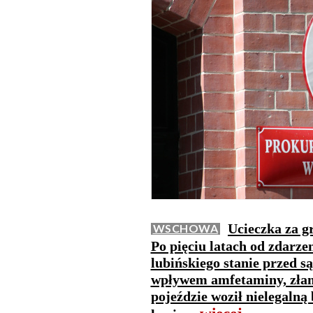
Ucieczka za g
WSCHOWA
Po pięciu latach od zdarze
lubińskiego stanie przed 
wpływem amfetaminy, złam
pojeździe woził nielegalną