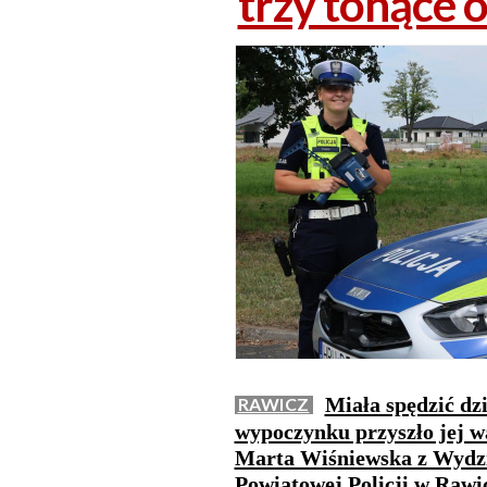
trzy tonące 
Miała spędzić dzi
RAWICZ
wypoczynku przyszło jej wa
Marta Wiśniewska z Wydz
Powiatowej Policji w Rawic