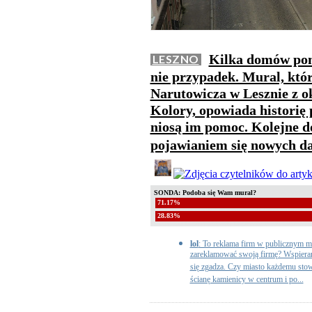
Kilka domów pom
LESZNO
nie przypadek. Mural, któr
Narutowicza w Lesznie z 
Kolory, opowiada historię 
niosą im pomoc. Kolejne 
pojawianiem się nowych d
SONDA: Podoba się Wam mural?
71.17%
28.83%
lol
: To reklama firm w publicznym mi
zareklamować swoją firmę? Wspiera
się zgadza. Czy miasto każdemu stowa
ścianę kamienicy w centrum i po...