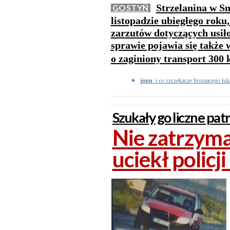
Strzelanina w Sm
GOSTYŃ
listopadzie ubiegłego roku
zarzutów dotyczących usił
sprawie pojawia się także
o zaginiony transport 300
jonn
: i co szczekacze broniacego lu
Szukały go liczne patro
Nie zatrzymał
uciekł policj