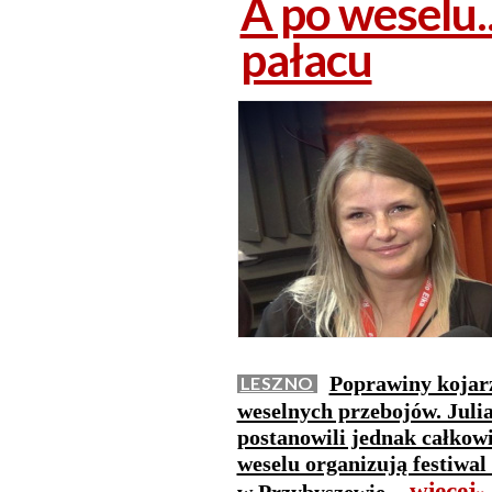
A po weselu..
pałacu
Poprawiny kojarz
LESZNO
weselnych przebojów. Juli
postanowili jednak całkowi
weselu organizują festiwal
więcej