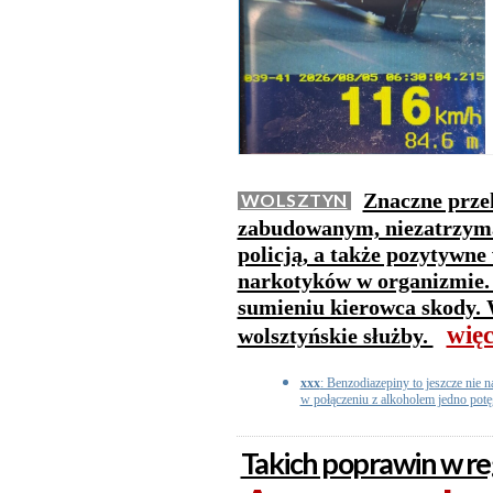
Znaczne przek
WOLSZTYN
zabudowanym, niezatrzyman
policją, a także pozytywne
narkotyków w organizmie. 
sumieniu kierowca skody. 
więc
wolsztyńskie służby.
xxx
: Benzodiazepiny to jeszcze nie n
w połączeniu z alkoholem jedno potęg
Takich poprawin w reg