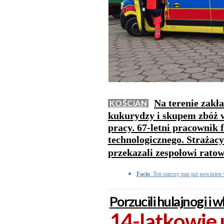
Na terenie zakł
KOŚCIAN
kukurydzy i skupem zbóż 
pracy. 67-letni pracownik
technologicznego. Strażac
przekazali zespołowi rat
Facio
: Ten starszy pan już powinien
Porzucili hulajnogi i w
14-latkowie 