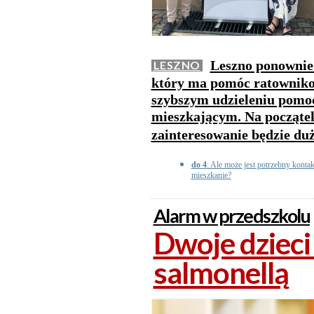
Leszno ponownie
LESZNO
który ma pomóc ratownik
szybszym udzieleniu pomo
mieszkającym. Na początek
zainteresowanie będzie du
do 4
: Ale może jest potrzebny konta
mieszkanie?
Alarm w przedszkolu
Dwoje dziec
salmonellą