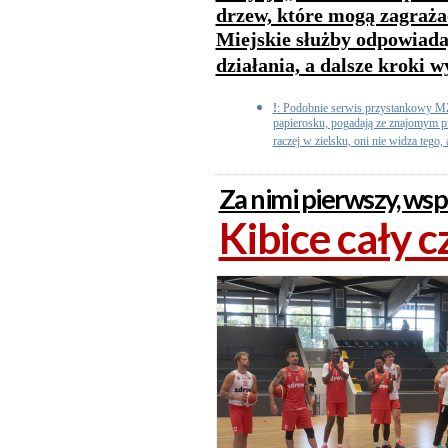
drzew, które mogą zagraża
Miejskie służby odpowiada
działania, a dalsze kroki
!
: Podobnie serwis przystankowy MZ
papierosku, pogadają ze znajomym pr
raczej w zielsku, oni nie widza tego,
Za nimi pierwszy, wsp
Kibice cały c