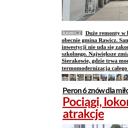
Duże remonty w 
RAWICZ
obecnie gmina Rawicz. Sam
inwestycji nie uda się zak
szkolnego. Największe zm
Sierakowie, gdzie trwa mod
termomodernizacja całeg
Peron 6 znów dla mił
Pociągi, lok
atrakcje