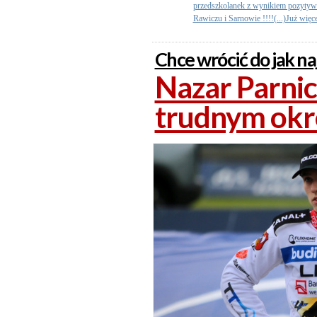
przedszkolanek z wynikiem pozytyw
Rawiczu i Sarnowie !!!!(...)Już więc
Chce wrócić do jak na
Nazar Parnic
trudnym okr