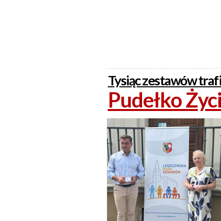
Tysiąc zestawów traf
Pudełko Życi