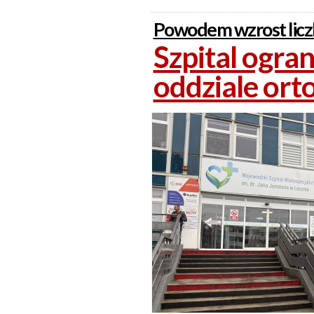
Powodem wzrost liczb
Szpital ogra
oddziale or