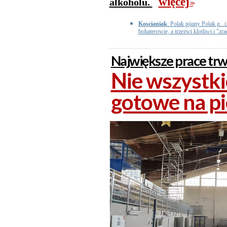
więcej
alkoholu.
>>
Koscianiak
: Polak pijany Polak g.
bohaterowie, a trzezwi klotliwi i "zr
Największe prace trw
Nie wszystki
gotowe na p