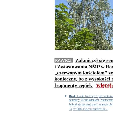
Zakończył się re
RAWICZ
i Zwiastowania NMP w Raw
„czerwonym kościołem” ze 
konieczne, bo z wysokości
więcej
fragmenty cegieł.
>
Do 4.
: Do 4. To o czym piszesz to n
centralny. Moim zdaniem (zaznaczam
że brakuje szczerej woli realnego ob
To, że 80% i więcej budżetu sz...