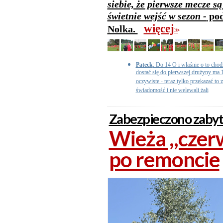
siebie, że pierwsze mecze są
świetnie wejść w sezon -
pod
więcej
Nolka.
>>
Pateck
: Do 14 O i właśnie o to chod
dostać się do pierwszej drużyny ma 1
oczywiste - teraz tylko przekazać to
świadomość i nie welewali żali
Zabezpieczono zabyt
Wieża ,,czer
po remoncie