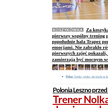
Za koszyk
KOSZYKÓWKA
pierwszy wspólny trening 
popołudnie hala Trapez po
emocjami. Nie zabrakło ró
pierwszych zajęć pokazali
zamierzają być mocnym ws
Polon
: Spoko, spoko, ale trochę to
Polonia Leszno przed
Trener Nolka