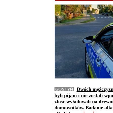
Dwóch mężczyzn 
GOSTYŃ
byli pijani i nie zostali w
złość wyładowali na drewn
domowników. Badanie alko