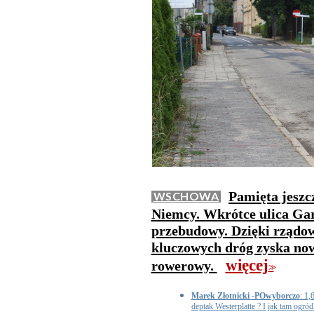
Pamięta jeszc
WSCHOWA
Niemcy. Wkrótce ulica Gar
przebudowy. Dzięki rządo
kluczowych dróg zyska now
więcej
rowerowy.
>>
Marek Złotnicki -POwyborczo
: 1,
deptak Westerplatte ? I jak tam ogró