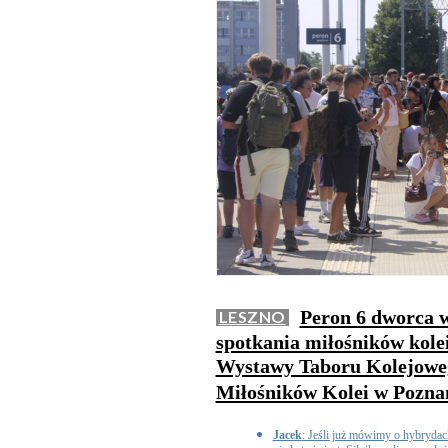
Peron 6 dworca w
LESZNO
spotkania miłośników kolei.
Wystawy Taboru Kolejoweg
Miłośników Kolei w Pozna
Jacek
: Jeśli już mówimy o hybryda