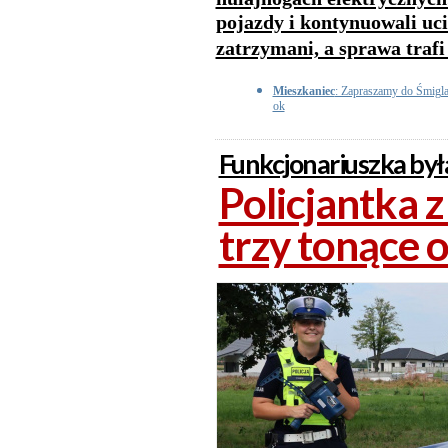
pojazdy i kontynuowali uci
zatrzymani, a sprawa trafi
Mieszkaniec
: Zapraszamy do Śmigla t
ok
Funkcjonariuszka była
Policjantka 
trzy tonące 