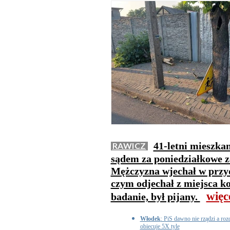
41-letni mieszka
RAWICZ
sądem za poniedziałkowe z
Mężczyzna wjechał w przy
czym odjechał z miejsca kol
więc
badanie, był pijany.
Włodek
: PiS dawno nie rządzi a r
obiecuje 5X tyle