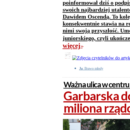
poinformował dziś o podpi
swoich najbardziej utale
Dawidem Oscendą. To kolej
konsekwentnie stawia na 
nimi swoją przyszłość. U
juniorskiego, czyli ukończ
więcej
>>
Ja
: Brawo młody
Ważna ulica w centr
Garbarska d
miliona rząd