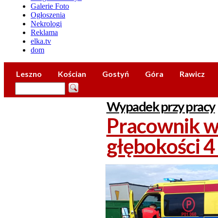
Galerie Foto
Ogłoszenia
Nekrologi
Reklama
elka.tv
dom
Leszno
Kościan
Gostyń
Góra
Rawicz
Wypadek przy pracy
Pracownik w
głębokości 