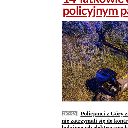
policyjnym 
Policjanci z Góry 
GÓRA
nie zatrzymali się do kontr
hulajnogach elektrycznych.