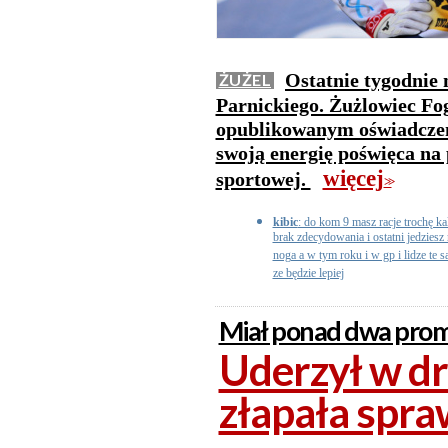
Ostatnie tygodnie 
ŻUŻEL
Parnickiego. Żużlowiec Fo
opublikowanym oświadczeni
swoją energię poświęca na
więcej
sportowej.
>>
kibic
: do kom 9 masz racje trochę ka
brak zdecydowania i ostatni jedzies
noga a w tym roku i w gp i lidze te 
ze będzie lepiej
Miał ponad dwa prom
Uderzył w dr
złapała spr