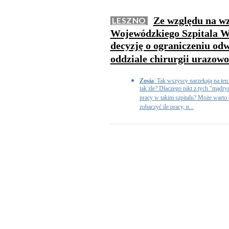
Ze względu na wzr
LESZNO
Wojewódzkiego Szpitala Wi
decyzję o ograniczeniu o
oddziale chirurgii urazow
Zosia
: Tak wszyscy narzekają na ten 
tak źle? Dlaczego nikt z tych "mądry
pracy w takim szpitalu? Może warto b
zobaczyć ile pracy, n...