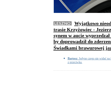
Wyjątkowo nieod
LESZNO
trasie Krzyżowiec - Jezierz
synem w aucie wyprzedzał 
by doprowadził do zderzen
Świadkami brawurowej jazd
Bartosz
: Jedyne czego nie widać na f
z przeciwka.