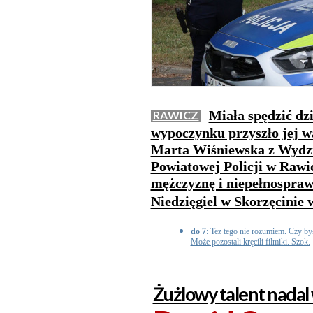
Miała spędzić dzi
RAWICZ
wypoczynku przyszło jej wa
Marta Wiśniewska z Wydz
Powiatowej Policji w Rawic
mężczyznę i niepełnosprawn
Niedzięgiel w Skorzęcinie 
do 7
: Tez tego nie rozumiem. Czy by
Może pozostali kręcili filmiki. Szok.
Żużlowy talent nadal