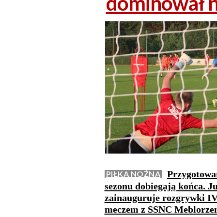
dominował n
Przygotowan
PIŁKA NOŻNA
sezonu dobiegają końca. Ju
zainauguruje rozgrywki IV
meczem z SSNC Meblorzem