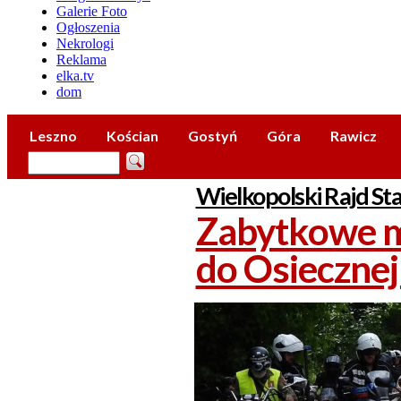
Galerie Foto
Ogłoszenia
Nekrologi
Reklama
elka.tv
dom
Leszno
Kościan
Gostyń
Góra
Rawicz
Wielkopolski Rajd St
Zabytkowe m
do Osiecznej