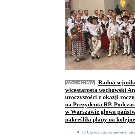
Radna sejmik
WSCHOWA
wicestarosta wschowski And
uroczystości z okazji rocz
na Prezydenta RP. Podcza
w Warszawie głowa państw
nakreśliła plany na kolejne
Pl
: Ciężko zrozumieć niektórych pisz