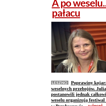
A po weselu..
pałacu
Poprawiny kojarz
LESZNO
weselnych przebojów. Juli
postanowili jednak całkowi
weselu organizują festiwal
więcej