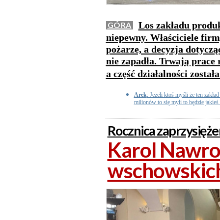
Los zakładu produk
GÓRA
niepewny. Właściciele fir
pożarze, a decyzja dotyczą
nie zapadła. Trwają prace 
a część działalności został
Arek
: Jeżeli ktoś myśli że ten zakł
milionów to się myli to będzie jakieś
Rocznica zaprzysięże
Karol Nawroc
wschowskic