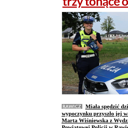
trzy tonące 
Miała spędzić dzi
RAWICZ
wypoczynku przyszło jej wa
Marta Wiśniewska z Wydz
Powiatowej Policji w Rawic