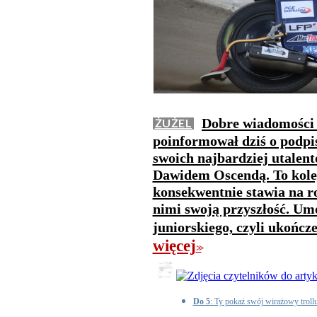
Dobre wiadomości 
ŻUŻEL
poinformował dziś o podpi
swoich najbardziej utale
Dawidem Oscendą. To kolej
konsekwentnie stawia na 
nimi swoją przyszłość. U
juniorskiego, czyli ukończ
więcej
>>
Do 5
: Ty pokaż swój wirażowy troll