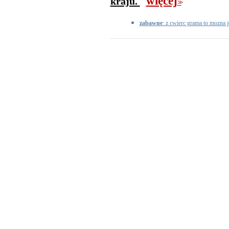
więcej
kraju.
>>
zabawne
: z cwierc grama to mozna 