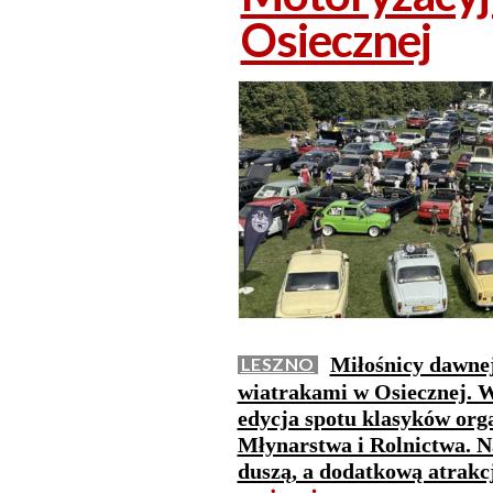
Osiecznej
Miłośnicy dawnej
LESZNO
wiatrakami w Osiecznej. W 
edycja spotu klasyków or
Młynarstwa i Rolnictwa. N
duszą, a dodatkową atrakc