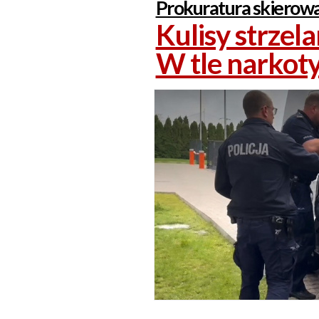
Prokuratura skierowa
Kulisy strzel
W tle narkoty