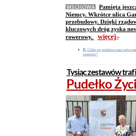
Pamięta jeszc
WSCHOWA
Niemcy. Wkrótce ulica Gar
przebudowy. Dzięki rządo
kluczowych dróg zyska now
więcej
rowerowy.
>>
D
: Gdzie się podziewa nasz najwspa
seniorów?
Tysiąc zestawów traf
Pudełko Życi