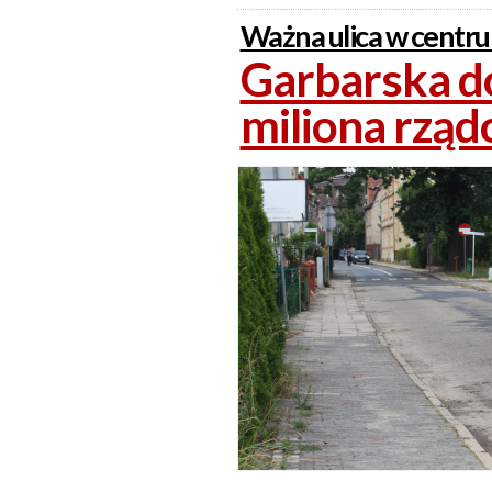
Ważna ulica w centr
Garbarska d
miliona rząd