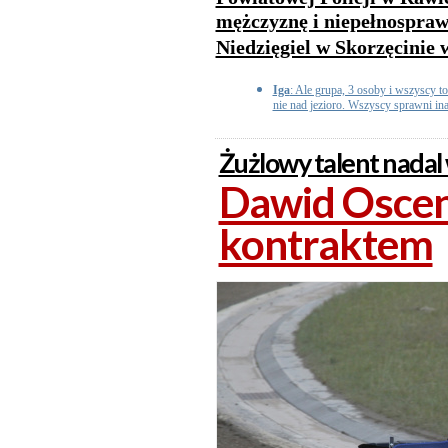
mężczyznę i niepełnosprawn
Niedzięgiel w Skorzęcinie 
Iga
: Ale grupa, 3 osoby i wszyscy to
nie nad jezioro. Wszyscy sprawni ina
Żużlowy talent nadal
Dawid Osce
kontraktem