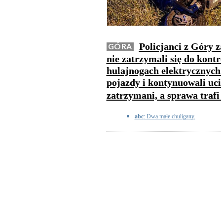
Policjanci z Góry 
GÓRA
nie zatrzymali się do kontr
hulajnogach elektrycznych.
pojazdy i kontynuowali uci
zatrzymani, a sprawa trafi
abc
: Dwa małe chuligany.