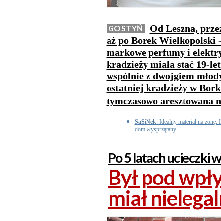
Od Leszna, prze
GOSTYŃ
aż po Borek Wielkopolski -
markowe perfumy i elektry
kradzieży miała stać 19-le
wspólnie z dwojgiem młod
ostatniej kradzieży w Bork
tymczasowo aresztowana na
SaSiNek
: Idealny materiał na żonę. 
dom wysprzątany ....
Po 5 latach ucieczki 
Był pod wpł
miał nielega