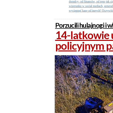
doradcy- od finansów, od tego jak c
wizerunku w social mediach, generalni
wyciągnąć kasę od innych! Oczywiści
Porzucili hulajnogi i w
14-latkowie 
policyjnym 