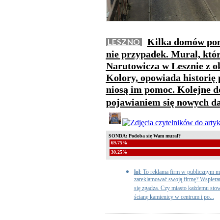
Kilka domów pom
LESZNO
nie przypadek. Mural, któr
Narutowicza w Lesznie z 
Kolory, opowiada historię 
niosą im pomoc. Kolejne 
pojawianiem się nowych d
SONDA: Podoba się Wam mural?
69.75%
30.25%
lol
: To reklama firm w publicznym mi
zareklamować swoją firmę? Wspiera
się zgadza. Czy miasto każdemu stowa
ścianę kamienicy w centrum i po...