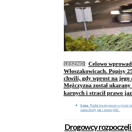
Celowo wprowadz
LESZNO
Włoszakowicach. Popisy 25
chwili, gdy wprost na jego 
Mężczyzna został ukarany
karnych i stracił prawo ja
Lena
: Nadal trwają nocne wyścigi p
samochody jak i motocykle .
Drogowcy rozpoczęli