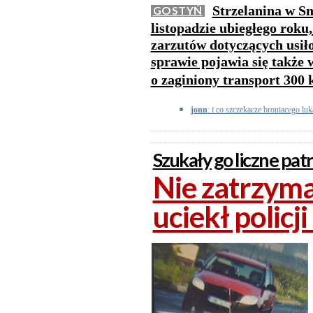
Strzelanina w Sm
GOSTYŃ
listopadzie ubiegłego roku
zarzutów dotyczących usił
sprawie pojawia się także
o zaginiony transport 300
jonn
: i co szczekacze broniacego lu
Szukały go liczne patro
Nie zatrzymał
uciekł policj