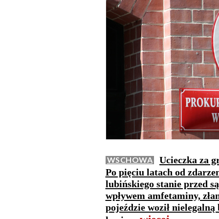
Ucieczka za g
WSCHOWA
Po pięciu latach od zdarze
lubińskiego stanie przed 
wpływem amfetaminy, złam
pojeździe woził nielegalną