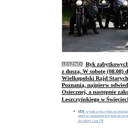
Ryk zabytkowych 
LESZNO
z duszą. W sobotę (08.08) 
Wielkopolski Rajd Starych
Poznania, najpierw odwied
Osiecznej, a następnie za
Leszczyńskiego w Święcie
MM
: wypad z tym syfem ze swieciec
niech se organizuja przyjecie na swo
do roboty a nie FB