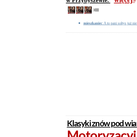
w Przybyszewie.
>>
mieszkaniec
: A to pani sołtys już ni
Klasyki znów pod wi
Motoryzacyjn