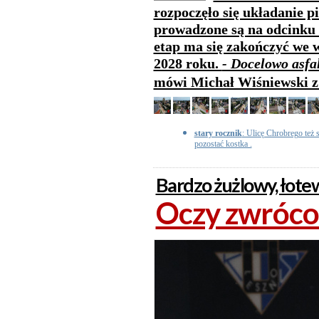
rozpoczęło się układanie p
prowadzone są na odcinku 
etap ma się zakończyć we w
2028 roku.
- Docelowo asfa
mówi Michał Wiśniewski z
stary rocznik
: Ulicę Chrobrego też s
pozostać kostka .
Bardzo żużlowy, łot
Oczy zwróco