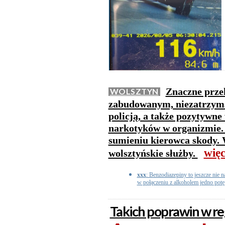
Znaczne przek
WOLSZTYN
zabudowanym, niezatrzyman
policją, a także pozytywne
narkotyków w organizmie. 
sumieniu kierowca skody. 
więc
wolsztyńskie służby.
xxx
: Benzodiazepiny to jeszcze nie n
w połączeniu z alkoholem jedno potęg
Takich poprawin w reg