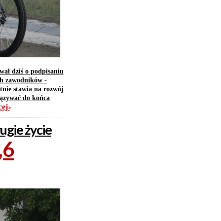
ał dziś o podpisaniu
ch zawodników -
tnie stawia na rozwój
iązywać do końca
cej
>>
gie życie
,6