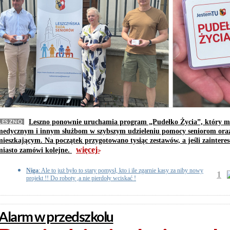
LESZNO
Leszno ponownie uruchamia program „Pudełko Życia”, który 
medycznym i innym służbom w szybszym udzieleniu pomocy seniorom ora
mieszkającym. Na początek przygotowano tysiąc zestawów, a jeśli zaintere
więcej
miasto zamówi kolejne.
>>
Niga
: Ale to już było to stary pomysł, kto i ile zgarnie kasy za niby nowy
1
projekt !! Do roboty ,a nie pierdoły wciskać !
Alarm w przedszkolu