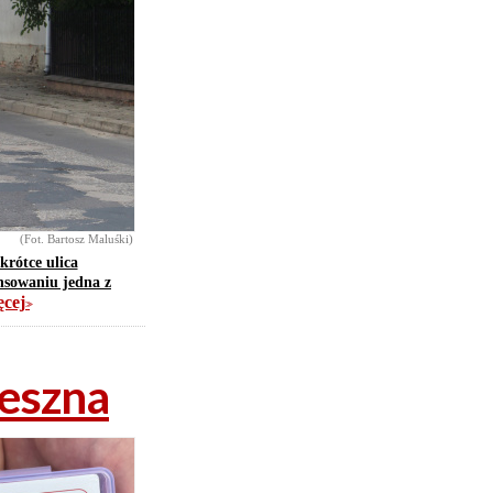
(Fot. Bartosz Maluśki)
krótce ulica
nsowaniu jedna z
ęcej
>>
Leszna