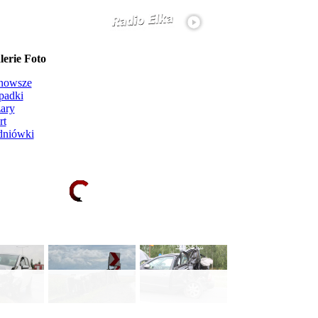
erie Foto
nowsze
padki
ary
rt
dniówki
Ładowanie galerii zdjęć...
więcej...