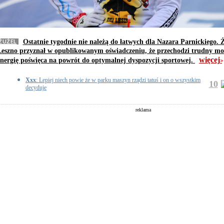
ŻUŻEL
Ostatnie tygodnie nie należą do łatwych dla Nazara Parnickiego. 
Leszno przyznał w opublikowanym oświadczeniu, że przechodzi trudny mo
więcej
energię poświęca na powrót do optymalnej dyspozycji sportowej.
>>
Xxx
: Lepiej niech powie że w parku maszyn rządzi tatuś i on o wszystkim
10
decyduje
reklama