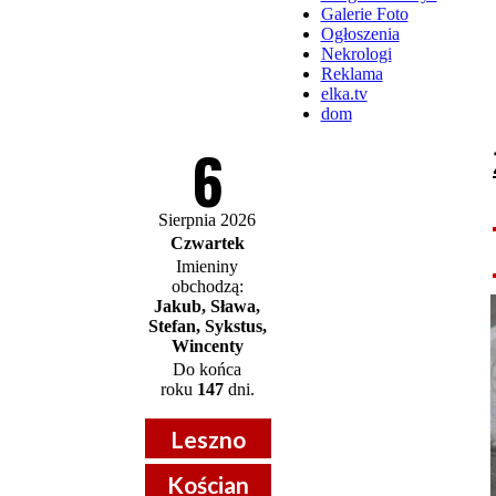
Galerie Foto
Ogłoszenia
Nekrologi
Reklama
elka.tv
dom
6
Sierpnia 2026
Czwartek
Imieniny
obchodzą:
Jakub, Sława,
Stefan, Sykstus,
Wincenty
Do końca
roku
147
dni.
Leszno
Kościan