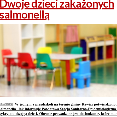
Dwoje dzieci zakażonych
salmonellą
RAWICZ
W jednym z przedszkoli na terenie gminy Rawicz potwierdzono 
Salmonella. Jak informuje Powiatowa Stacja Sanitarno-Epidemiologiczna 
wykryto u dwojga dzieci. Obecnie prowadzone jest dochodzenie, które ma 