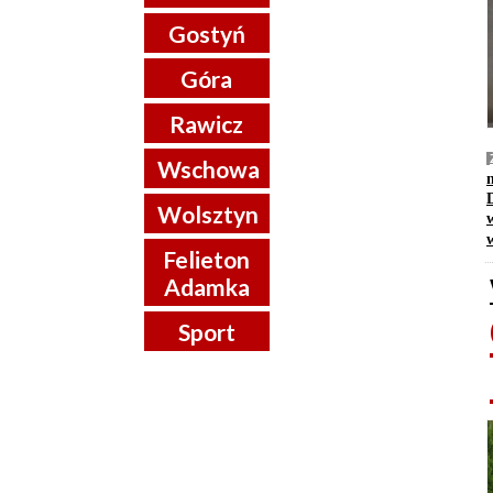
Gostyń
Góra
Rawicz
Wschowa
Wolsztyn
Felieton
Adamka
Sport