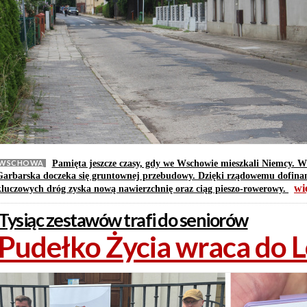
WSCHOWA
Pamięta jeszcze czasy, gdy we Wschowie mieszkali Niemcy. W
Garbarska doczeka się gruntownej przebudowy. Dzięki rządowemu dofina
wi
kluczowych dróg zyska nową nawierzchnię oraz ciąg pieszo-rowerowy.
Tysiąc zestawów trafi do seniorów
Pudełko Życia wraca do 