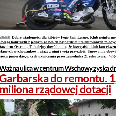
ŻUŻEL
Dobre wiadomości dla kibiców Fogo Unii Leszno. Klub poinformow
nowego kontraktu z jednym ze swoich najbardziej utalentowanych młody
Dawidem Oscendą. To kolejny dowód na to, że leszczyński klub konsekwen
własnych wychowanków i wiąże z nimi swoją przyszłość. Umowa ma obow
wię
wieku juniorskiego, czyli ukończenia przez zawodnika 21 roku życia.
Ważna ulica w centrum Wschowy zyska dru
Garbarska do remontu. 1
miliona rządowej dotacji