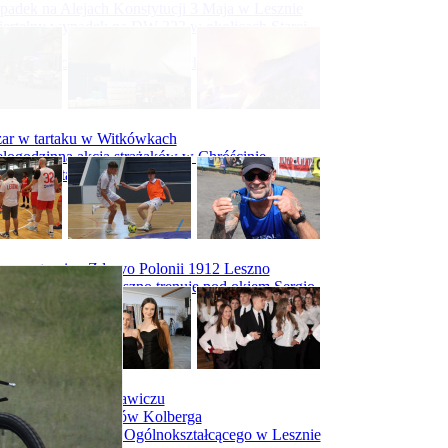
adek na Alejach Konstytucji 3 Maja w Lesznie
ertelny wypadek na DW 323 w okolicach Starej
ry
padek na obwodnicy Święciechowy
ar w tartaku w Witkówkach
logodzinna akcja strażaków w Chróścinie
ar hali tartaku w Racocie
rwszy trening Zdrovo Polonii 1912 Leszno
Malepszy Futsal Leszno trenuje pod okiem Sergio
vesa
iecka 10-tka
dniówka I LO w Rawiczu
dniówka maturzystów Kolberga
dniówka II Liceum Ogólnokształcącego w Lesznie