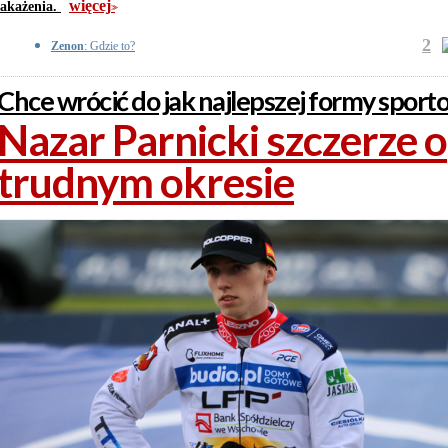
więcej
zakażenia.
>>
2
Zenon
: Gdzie to?
Chce wrócić do jak najlepszej formy sport
Nazar Parnicki szczerze o
trudnym okresie