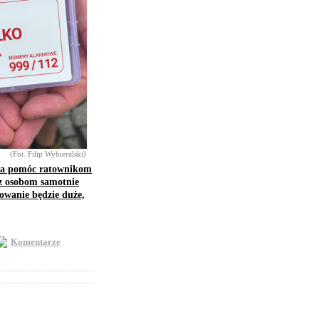
(Fot. Filip Wybieralski)
ma pomóc ratownikom
z osobom samotnie
sowanie będzie duże,
Komentarze