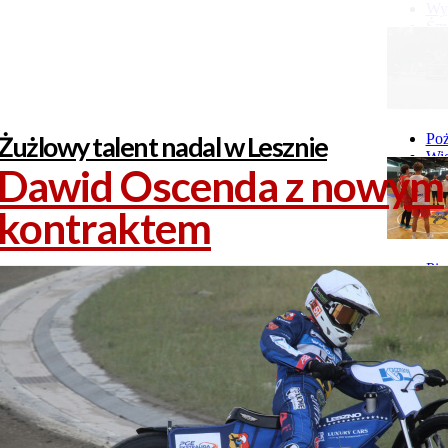
więcej...
Wyp
Śmi
Gó
Wy
Żużlowy talent nadal w Lesznie
Poż
Wie
Dawid Oscenda z nowym
Poż
kontraktem
Pie
GI 
Ne
Pon
Stu
Stu
Stu