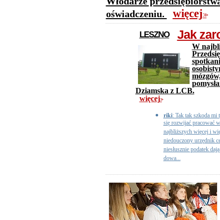
Włodarze przedsiębiorstwa
więcej
oświadczeniu.
>>
Jak zar
LESZNO
W najbli
Przedsię
spotkan
osobisty
mózgów,
pomysła
Dziamska z LCB.
więcej
>>
riki
: Tak tak szkoda mi
się rozwijać pracować 
najbliższych więcej i wi
niedouczony urzędnik c
niesłusznie podatek dają
dowa...