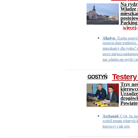
Na rydz
Władze 
mieszkań
postojo
Parking 
więcej
>>
Alladyn
: Trzeba pomyś
sprawia duże trudności
mieszkańcy dla rynku? n
nowe miejsca parkingow
nas władza nie myśli i 
Testery
GOSTYŃ
Trzy now
kierowc
Urządze
drogówk
Powiato
Archanioł
: Cyrk, bo in
wokół tematu pijanych k
kierowcy i tak piją.