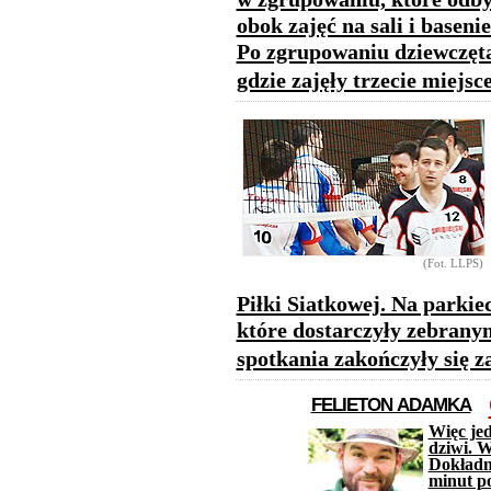
obok zajęć na sali i basen
Po zgrupowaniu dziewczęta
gdzie zajęły trzecie miejsc
(Fot. LLPS)
Piłki Siatkowej. Na parkie
które dostarczyły zebrany
spotkania zakończyły się 
FELIETON ADAMKA
Więc jed
dziwi. W
Dokładni
minut po