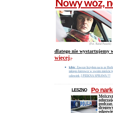
Nowy wóz, 
(Fot. Rafał Paszek)
dlatego nie wystartujemy 
więcej
>>
kibic
: Zawsze liczyłem na to ze Herbi
takiego kierowce w swoim mieście ty
czlowiek ;] PIEKNA SPRAWA !!!
Po nark
LESZNO
Mężczyz
odurzają
podczas
drogowyc
odpowie