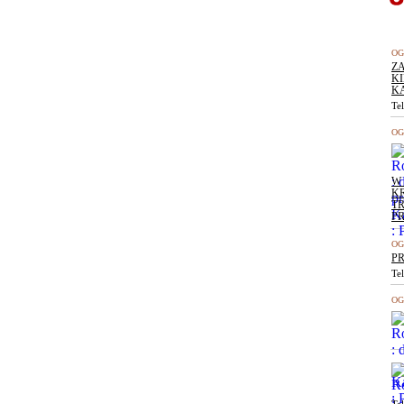
OG
Z
K
K
Te
OG
W
K
TR
P
OG
P
Te
OG