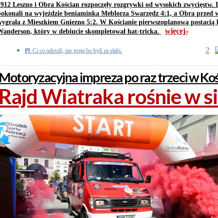
1912 Leszno i Obra Kościan rozpoczęły rozgrywki od wysokich zwycięstw. 
pokonali na wyjeździe beniaminka Meblorza Swarzędz 4:1, a Obra przed w
wygrała z Mieszkiem Gniezno 5:2. W Kościanie pierwszoplanową postacią b
więcej
Wanderson, który w debiucie skompletował hat-tricka.
>>
2
Pl
: Ci co odeszli, nie grają bo byli za słabi.
Motoryzacyjna impreza po raz trzeci w Ko
Rajd Wiatraka rośnie w si