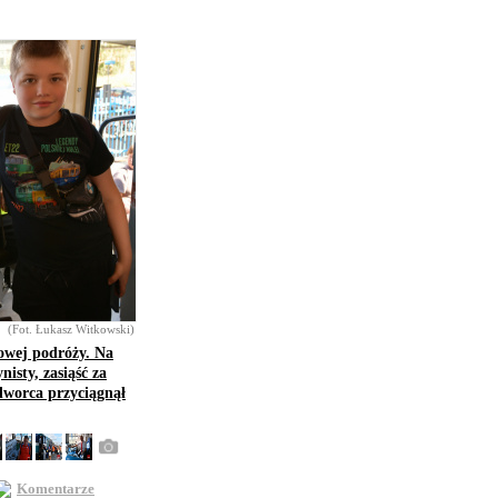
(Fot. Łukasz Witkowski)
jowej podróży. Na
isty, zasiąść za
 dworca przyciągnął
Komentarze