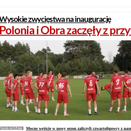
Wysokie zwycięstwa na inaugurację
Polonia i Obra zaczęły z pr
PIŁKA NOŻNA
Mocne wejście w nowy sezon zaliczyli czwartoligowcy z nas