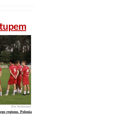
zytupem
(Fot. Archiwum)
zego regionu. Polonia