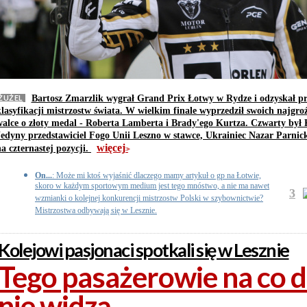
ŻUŻEL
Bartosz Zmarzlik wygrał Grand Prix Łotwy w Rydze i odzyskał p
klasyfikacji mistrzostw świata. W wielkim finale wyprzedził swoich najgro
walce o złoty medal - Roberta Lamberta i Brady'ego Kurtza. Czwarty był
Jedyny przedstawiciel Fogo Unii Leszno w stawce, Ukrainiec Nazar Parnic
więcej
na czternastej pozycji.
>>
On...
: Może mi ktoś wyjaśnić dlaczego mamy artykuł o gp na Łotwie,
skoro w każdym sportowym medium jest tego mnóstwo, a nie ma nawet
3
wzmianki o kolejnej konkurencji mistrzostw Polski w szybownictwie?
Mistrzostwa odbywają się w Lesznie.
Kolejowi pasjonaci spotkali się w Lesznie
Tego pasażerowie na co d
nie widzą