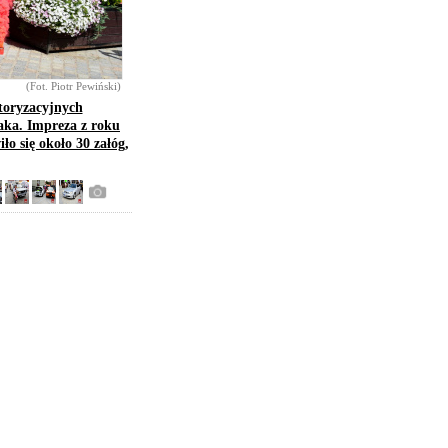
(Fot. Piotr Pewiński)
toryzacyjnych
aka. Impreza z roku
ło się około 30 załóg,