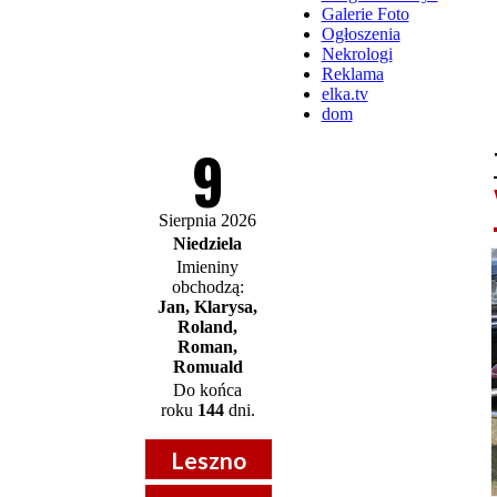
Galerie Foto
Ogłoszenia
Nekrologi
Reklama
elka.tv
dom
9
Sierpnia 2026
Niedziela
Imieniny
obchodzą:
Jan, Klarysa,
Roland,
Roman,
Romuald
Do końca
roku
144
dni.
Leszno