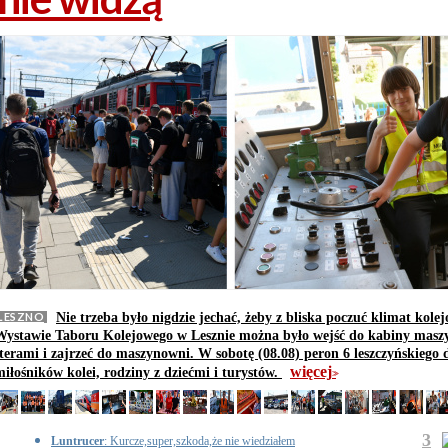
LESZNO
Nie trzeba było nigdzie jechać, żeby z bliska poczuć klimat kole
Wystawie Taboru Kolejowego w Lesznie można było wejść do kabiny maszyn
sterami i zajrzeć do maszynowni. W sobotę (08.08) peron 6 leszczyńskiego
więcej
miłośników kolei, rodziny z dziećmi i turystów.
>>
3
Luntrucer
: Kurcze,super,szkoda,że nie wiedziałem