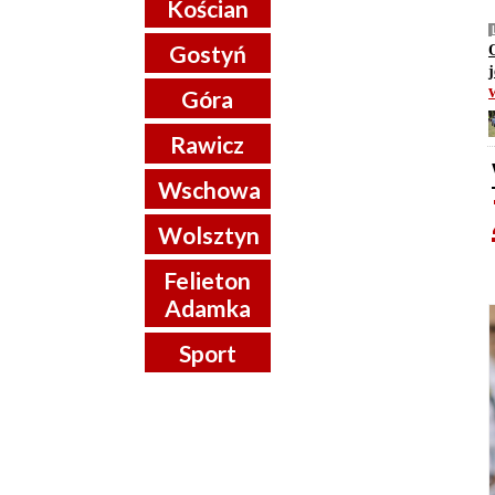
Kościan
Gostyń
O
Góra
Rawicz
Wschowa
Wolsztyn
Felieton
Adamka
Sport