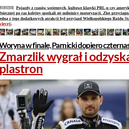
LESZNO
Pojazdy z czasów wojennych, kultowe klasyki PRL-u czy ameryk
siecznej po raz kolejny spotkali się miłośnicy motoryzacji. Zlot przyciągn
jedną z jego dodatkowych atrakcji był przyjazd Wielkopolskiego Rajdu S
więcej
>>
Woryna w finale, Parnicki dopiero czterna
Zmarzlik wygrał i odzyska
plastron