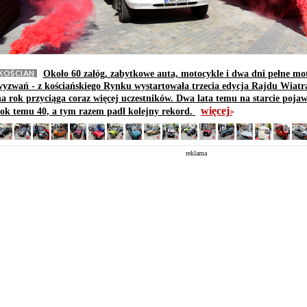
KOŚCIAN
Około 60 załóg, zabytkowe auta, motocykle i dwa dni pełne mo
wyzwań - z kościańskiego Rynku wystartowała trzecia edycja Rajdu Wiatr
na rok przyciąga coraz więcej uczestników. Dwa lata temu na starcie pojawi
więcej
rok temu 40, a tym razem padł kolejny rekord.
>>
reklama