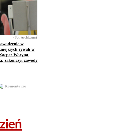
(Fot. Archiwum)
rowadzenie w
źniejszych rywali w
 Kacper Woryna.
ki, zakończył zawody
Komentarze
zień