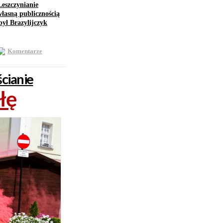
Leszczynianie
łasną publicznością
ył Brazylijczyk
Komentarze
ścianie
łę