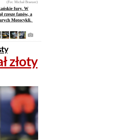
(Fot. Michał Braeuer)
ańskie fury. W
ął rzesze fanów, a
tarych Motocykli.
sty
ł złoty