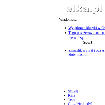
Wiadomości
Wyjątkowe klasyki w Os
Tego pasażerowie na co 
nie widzą
Sport
Rajd Wiatraka rośnie w s
Leszno pożegnało Edwa
Zmarzlik wygrał i odzys
Szczuckiego
złoty plastron
Licznik się nie zatrzymuj
Polonia i Obra zaczęły z
Biegają od 13 lat
przytupem
Ruszają piłkarskie rozg
Szukaj
Kina
Teatr
Co-gdzie-kiedy?