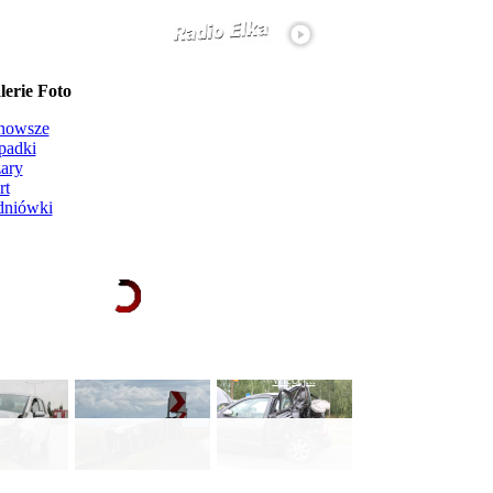
erie Foto
nowsze
padki
ary
rt
dniówki
Ładowanie galerii zdjęć...
więcej...