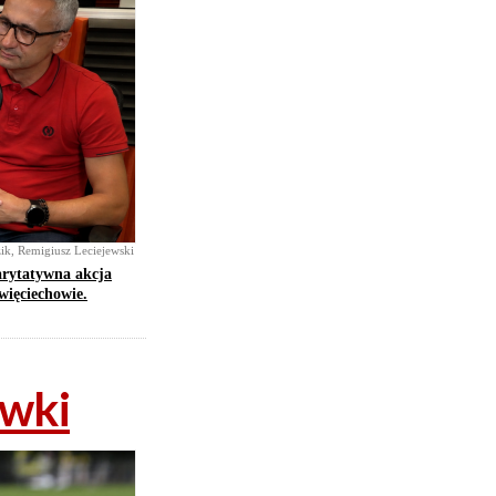
zik, Remigiusz Leciejewski
arytatywna akcja
więciechowie.
ywki