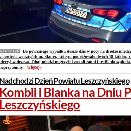
WOLSZTYN
Do poważnego wypadku doszło dziś w nocy na drodze między
w powiecie wolsztyńskim. Skuter, którym podróżowało dwóch 18-latków, zje
derzył w drzewo. Obaj młodzi mężczyźni zostali ranni i trafili do szpitala
więcej
nieprzytomny.
>>
Nadchodzi Dzień Powiatu Leszczyńskiego
Kombii i Blanka na Dniu 
Leszczyńskiego