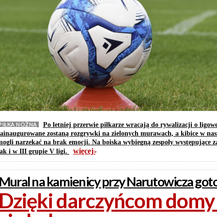
PIŁKA NOŻNA
Po letniej przerwie piłkarze wracają do rywalizacji o ligowe
zainaugurowane zostaną rozgrywki na zielonych murawach, a kibice w nas
mogli narzekać na brak emocji. Na boiska wybiegną zespoły występujące z
więcej
ak i w III grupie V ligi.
>>
Mural na kamienicy przy Narutowicza go
Dzięki darczyńcom domy