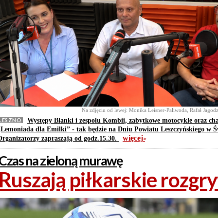
Na zdjęciu od lewej: Monika Leisner-Paliwoda, Rafał Jagod
LESZNO
Występy Blanki i zespołu Kombii, zabytkowe motocykle oraz ch
„Lemoniada dla Emilki” - tak będzie na Dniu Powiatu Leszczyńskiego w Ś
więcej
Organizatorzy zapraszają od godz.15.30.
>>
Czas na zieloną murawę
Ruszają piłkarskie rozgr