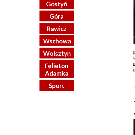
Gostyń
Góra
Rawicz
Wschowa
Wolsztyn
u
Felieton
Adamka
Sport