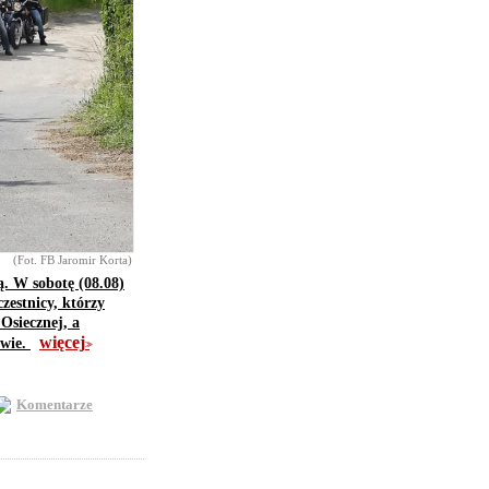
(Fot. FB Jaromir Korta)
ą. W sobotę (08.08)
zestnicy, którzy
Osiecznej, a
więcej
owie.
>>
Komentarze