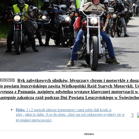
LESZNO
Ryk zabytkowych silników, błyszczący chrom i motocykle z dusz
do powiatu leszczyńskiego zawita Wielkopolski Rajd Starych Motocykli. Uc
wyruszą z Poznania, najpierw odwiedzą wystawę klasycznej motoryzacji w 
następnie zakończą rajd podczas Dni Powiatu Leszczyńskiego w Święciech
Haha
: 1 i 2 napisali żałosne komentarze i sami sobie dali kciuk w
3
górę...jakie to słabe. A co do zlotu...choć raz coś ciekawego wydarzy się w
tej nijakiej miejscowości
reklama