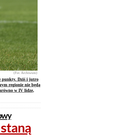
(Fot. Archiwum)
 punkty. Dziś i jutro
zym regionie nie będą
arówno w IV lidze,
towy
 staną