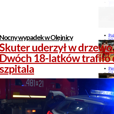
Wyp
Śmi
Gó
Wy
Nocny wypadek w Olejnicy
Poż
Wie
Skuter uderzył w drzewo
Poż
Dwóch 18-latków trafiło
szpitala
Pie
GI 
Ne
Pon
Stu
Stu
Stu