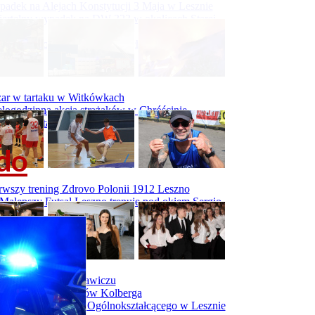
adek na Alejach Konstytucji 3 Maja w Lesznie
ertelny wypadek na DW 323 w okolicach Starej
ry
padek na obwodnicy Święciechowy
ar w tartaku w Witkówkach
logodzinna akcja strażaków w Chróścinie
.
ar hali tartaku w Racocie
 do
rwszy trening Zdrovo Polonii 1912 Leszno
Malepszy Futsal Leszno trenuje pod okiem Sergio
vesa
iecka 10-tka
dniówka I LO w Rawiczu
dniówka maturzystów Kolberga
dniówka II Liceum Ogólnokształcącego w Lesznie