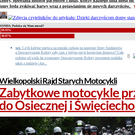
Kolory, opowiada historię pacjentów i ludzi, którzy każdego dnia niosą i
domy będą zyskiwać barwy wraz z pojawianiem się nowych darczyńców.
SONDA: Podoba się Wam mural?
69.93%
30.07%
xzx
: Czyli kolejne miejsca na muralu czekają na następne firmy fundatorów
a Stowarzyszenie Kolory cały czas z jedyną opcją hospicjum domowe? Całą
8
rodziną od wielu lat wspieramy Stowarzyszenie Kolory procentem podatku
także z nadzieją i kie...
Wielkopolski Rajd Starych Motocykli
Zabytkowe motocykle pr
do Osiecznej i Święciech