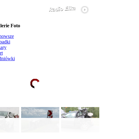
erie Foto
nowsze
padki
ary
rt
dniówki
Ładowanie galerii zdjęć...
więcej...