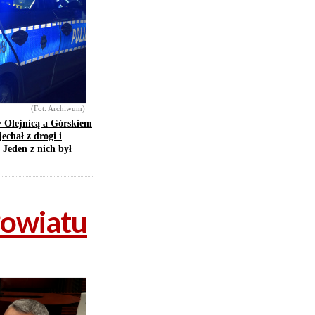
(Fot. Archiwum)
 Olejnicą a Górskiem
chał z drogi i
. Jeden z nich był
Powiatu