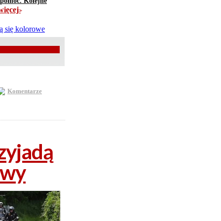
m pomoc. Kolejne
więcej
>>
Komentarze
zyjadą
owy