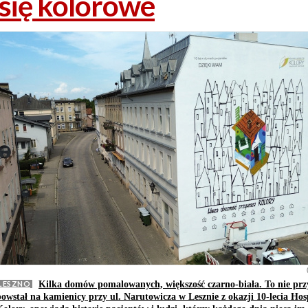
się kolorowe
LESZNO
Kilka domów pomalowanych, większość czarno-biała. To nie prz
powstał na kamienicy przy ul. Narutowicza w Lesznie z okazji 10-lecia 