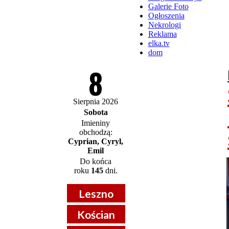
Galerie Foto
Ogłoszenia
Nekrologi
Reklama
elka.tv
dom
8
Sierpnia 2026
Sobota
Imieniny
obchodzą:
Cyprian, Cyryl,
Emil
Do końca
roku
145
dni.
Leszno
Kościan