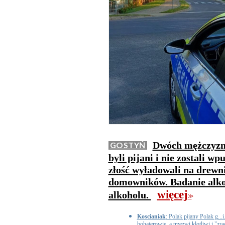
Dwóch mężczyzn 
GOSTYŃ
byli pijani i nie zostali w
złość wyładowali na drewn
domowników. Badanie alko
więcej
alkoholu.
>>
Koscianiak
: Polak pijany Polak g.
bohaterowie, a trzezwi klotliwi i "zr