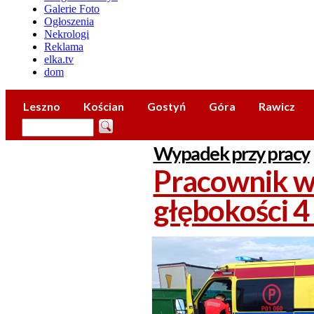
Galerie Foto
Ogłoszenia
Nekrologi
Reklama
elka.tv
dom
Leszno
Kościan
Gostyń
Góra
Rawicz
Wypadek przy pracy
Pracownik w
głębokości 