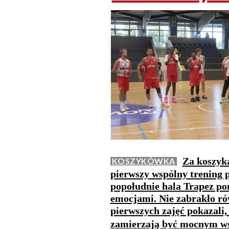
Za koszyk
KOSZYKÓWKA
pierwszy wspólny trening 
popołudnie hala Trapez po
emocjami. Nie zabrakło ró
pierwszych zajęć pokazali
zamierzają być mocnym ws