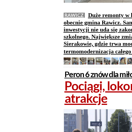
Duże remonty w 
RAWICZ
obecnie gmina Rawicz. Sam
inwestycji nie uda się zak
szkolnego. Największe zm
Sierakowie, gdzie trwa mod
termomodernizacja całeg
Peron 6 znów dla mił
Pociągi, lok
atrakcje