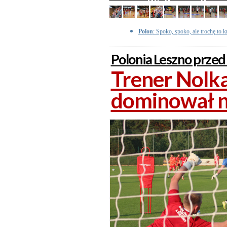
Polon
: Spoko, spoko, ale trochę to
Polonia Leszno przed
Trener Nolka
dominował n