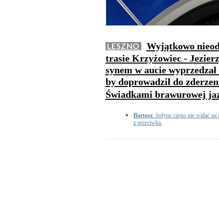
Wyjątkowo nieod
LESZNO
trasie Krzyżowiec - Jezierz
synem w aucie wyprzedzał 
by doprowadził do zderzen
Świadkami brawurowej jazd
Bartosz
: Jedyne czego nie widać na f
z przeciwka.