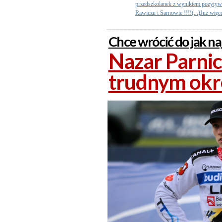
przedszkolanek z wynikiem pozytyw
Rawiczu i Sarnowie !!!!(...)Już więc
Chce wrócić do jak na
Nazar Parnic
trudnym okr