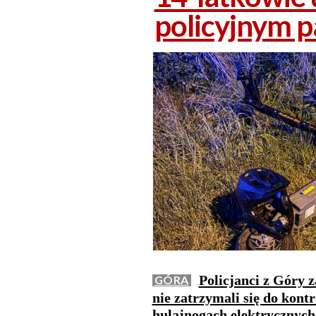
policyjnym 
Policjanci z Góry 
GÓRA
nie zatrzymali się do kontr
hulajnogach elektrycznych.