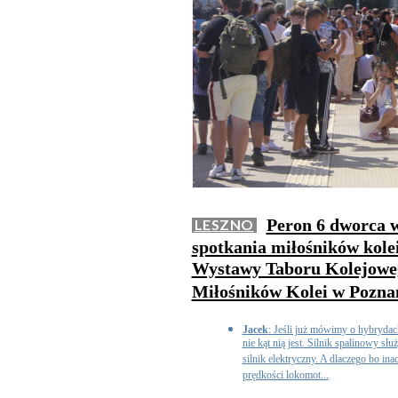
Peron 6 dworca w
LESZNO
spotkania miłośników kolei.
Wystawy Taboru Kolejoweg
Miłośników Kolei w Pozna
Jacek
: Jeśli już mówimy o hybryda
nie kąt nią jest. Silnik spalinowy słu
silnik elektryczny. A dlaczego bo inac
prędkości lokomot...