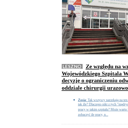
Ze względu na wzr
LESZNO
Wojewódzkiego Szpitala Wi
decyzję o ograniczeniu o
oddziale chirurgii urazow
Zosia
: Tak wszyscy narzekają na ten 
tak źle? Dlaczego nikt z tych "mądry
pracy w takim szpitalu? Może warto b
zobaczyć ile pracy, n...