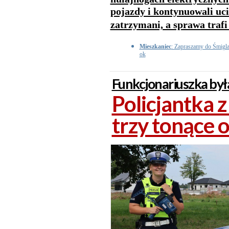
pojazdy i kontynuowali uci
zatrzymani, a sprawa trafi
Mieszkaniec
: Zapraszamy do Śmigla t
ok
Funkcjonariuszka była
Policjantka 
trzy tonące 