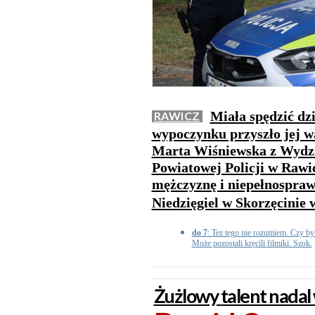
Miała spędzić dzi
RAWICZ
wypoczynku przyszło jej wa
Marta Wiśniewska z Wydz
Powiatowej Policji w Rawic
mężczyznę i niepełnosprawn
Niedzięgiel w Skorzęcinie 
do 7
: Tez tego nie rozumiem. Czy by
Może pozostali kręcili filmiki. Szok.
Żużlowy talent nadal