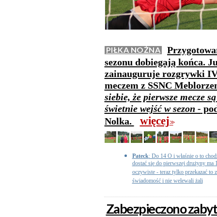
Przygotowan
PIŁKA NOŻNA
sezonu dobiegają końca. Ju
zainauguruje rozgrywki IV
meczem z SSNC Meblorzem
siebie, że pierwsze mecze są
świetnie wejść w sezon -
pod
więcej
Nolka.
>>
Pateck
: Do 14 O i właśnie o to chod
dostać się do pierwszej drużyny ma 1
oczywiste - teraz tylko przekazać to
świadomość i nie welewali żali
Zabezpieczono zabyt