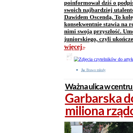
poinformował dziś o podpi
swoich najbardziej utale
Dawidem Oscendą. To kolej
konsekwentnie stawia na 
nimi swoją przyszłość. U
juniorskiego, czyli ukończ
więcej
>>
Ja
: Brawo młody
Ważna ulica w centr
Garbarska d
miliona rząd