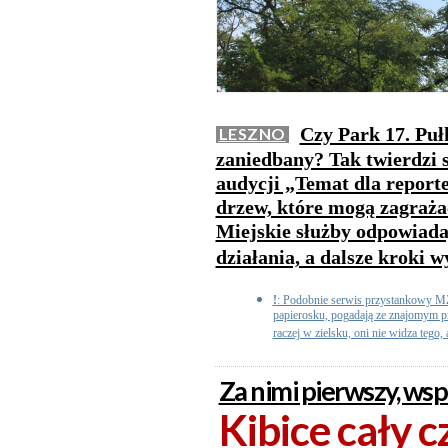
Czy Park 17. Puł
LESZNO
zaniedbany? Tak twierdzi 
audycji „Temat dla report
drzew, które mogą zagraża
Miejskie służby odpowiada
działania, a dalsze kroki
!
: Podobnie serwis przystankowy MZ
papierosku, pogadają ze znajomym pr
raczej w zielsku, oni nie widza tego,
Za nimi pierwszy, wsp
Kibice cały c