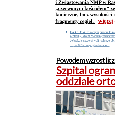
i Zwiastowania NMP w Raw
„czerwonym kościołem” ze 
konieczne, bo z wysokości
więcej
fragmenty cegieł.
>
Do 4.
: Do 4. To o czym piszesz to n
centralny. Moim zdaniem (zaznaczam
że brakuje szczerej woli realnego ob
To, że 80% i więcej budżetu sz...
Powodem wzrost liczb
Szpital ogra
oddziale or