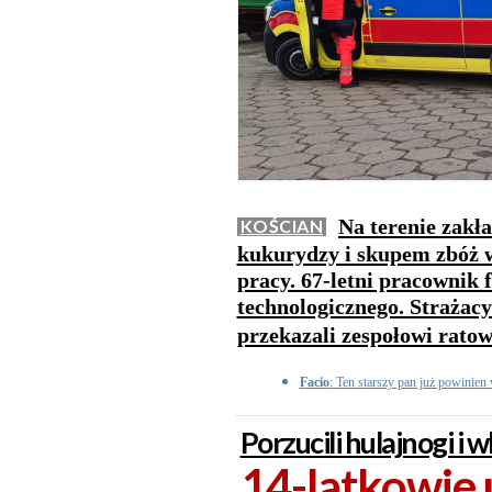
Na terenie zakł
KOŚCIAN
kukurydzy i skupem zbóż 
pracy. 67-letni pracownik
technologicznego. Strażac
przekazali zespołowi rat
Facio
: Ten starszy pan już powinien
Porzucili hulajnogi i w
14-latkowie 