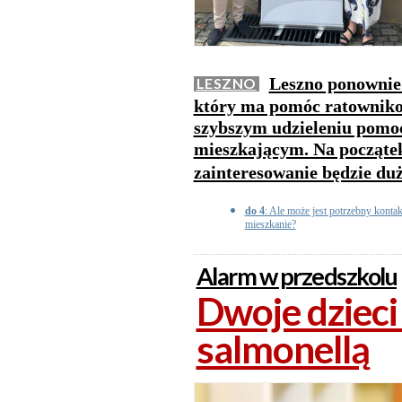
Leszno ponownie
LESZNO
który ma pomóc ratownik
szybszym udzieleniu pomo
mieszkającym. Na początek
zainteresowanie będzie du
do 4
: Ale może jest potrzebny konta
mieszkanie?
Alarm w przedszkolu
Dwoje dziec
salmonellą