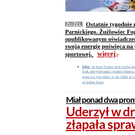
Ostatnie tygodnie 
ŻUŻEL
Parnickiego. Żużlowiec Fo
opublikowanym oświadczeni
swoją energię poświęca na
więcej
sportowej.
>>
kibic
: do kom 9 masz racje trochę ka
brak zdecydowania i ostatni jedzies
noga a w tym roku i w gp i lidze te 
ze będzie lepiej
Miał ponad dwa prom
Uderzył w dr
złapała spr