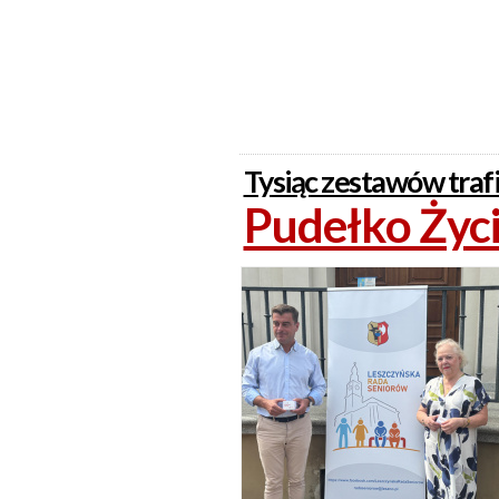
Tysiąc zestawów traf
Pudełko Życi