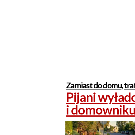
Zamiast do domu, traf
Pijani wyłado
i domownik