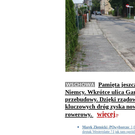
Pamięta jeszc
WSCHOWA
Niemcy. Wkrótce ulica Gar
przebudowy. Dzięki rządo
kluczowych dróg zyska now
więcej
rowerowy.
>>
Marek Złotnicki -POwyborczo
: 1,
deptak Westerplatte ? I jak tam ogró