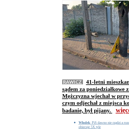
41-letni mieszka
RAWICZ
sądem za poniedziałkowe z
Mężczyzna wjechał w przy
czym odjechał z miejsca kol
więc
badanie, był pijany.
Włodek
: PiS dawno nie rządzi a r
obiecuje 5X tyle