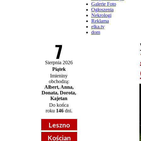
Galerie Foto
Ogłoszenia
Nekrologi
Reklama
elka.tv
dom
7
Sierpnia 2026
Piątek
Imieniny
obchodzą:
Albert, Anna,
Donata, Dorota,
Kajetan
Do końca
roku
146
dni.
Leszno
Kościan