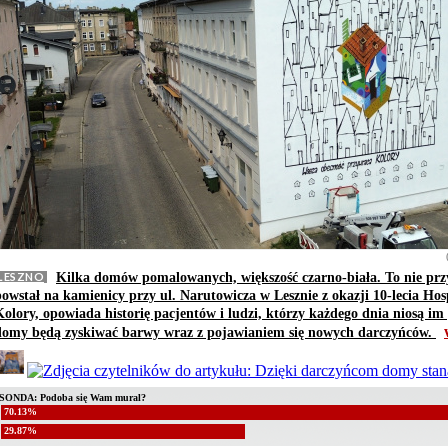
LESZNO
Kilka domów pomalowanych, większość czarno-biała. To nie prz
powstał na kamienicy przy ul. Narutowicza w Lesznie z okazji 10-lecia 
Kolory, opowiada historię pacjentów i ludzi, którzy każdego dnia niosą i
domy będą zyskiwać barwy wraz z pojawianiem się nowych darczyńców.
SONDA: Podoba się Wam mural?
70.13%
29.87%