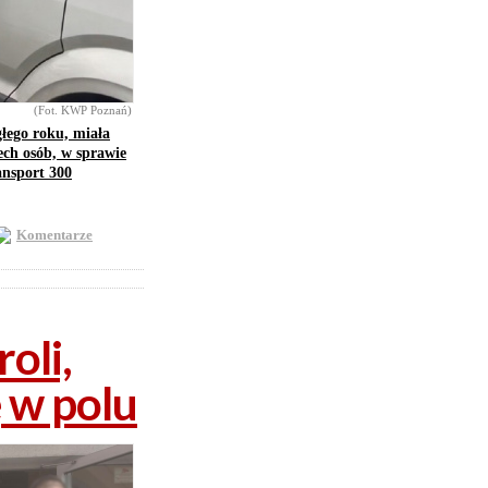
(Fot. KWP Poznań)
głego roku, miała
ech osób, w sprawie
ansport 300
Komentarze
oli,
ę w polu