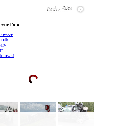
erie Foto
nowsze
padki
ary
rt
dniówki
Ładowanie galerii zdjęć...
więcej...