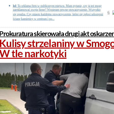
lol
: To reklama firm w publicznym miejscu. Mam pytanie, czy ja też mogę
zareklamować swoją firmę? Wspieram pewne stowarzyszenie. Wszystko
6
się zgadza. Czy miasto każdemu stowarzyszeniu, które się zgłosi udostępni
ścianę kamienicy w centrum i po...
Prokuratura skierowała drugi akt oskarze
Kulisy strzelaniny w Smog
W tle narkotyki