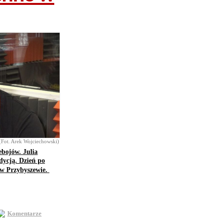
(Fot. Arek Wojciechowski)
ebojów. Julia
dycją. Dzień po
u w Przybyszewie.
Komentarze