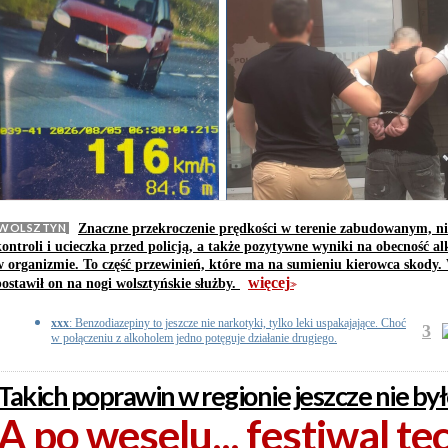
WOLSZTYN
Znaczne przekroczenie prędkości w terenie zabudowanym, ni
kontroli i ucieczka przed policją, a także pozytywne wyniki na obecność a
w organizmie. To część przewinień, które ma na sumieniu kierowca skody
więcej
postawił on na nogi wolsztyńskie służby.
>>
xxx
: Benzodiazepiny to jeszcze nie narkotyki, tylko leki uspakajające. Choć
3
w połączeniu z alkoholem jedno potęguje działanie drugiego.
Takich poprawin w regionie jeszcze nie by
A po weselu... festiwal t