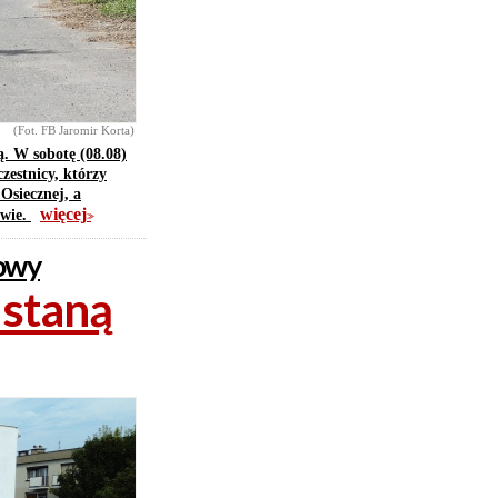
(Fot. FB Jaromir Korta)
ą. W sobotę (08.08)
zestnicy, którzy
Osiecznej, a
więcej
owie.
>>
towy
 staną