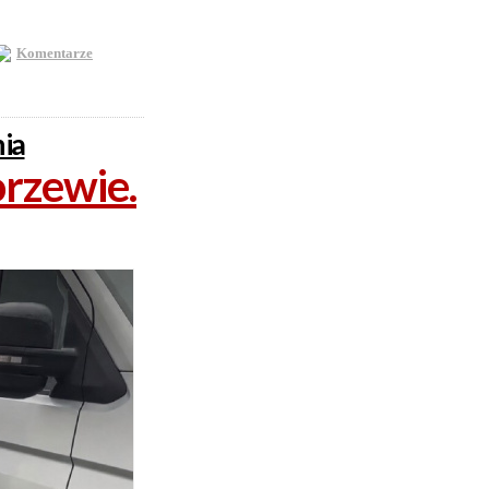
Komentarze
nia
orzewie.