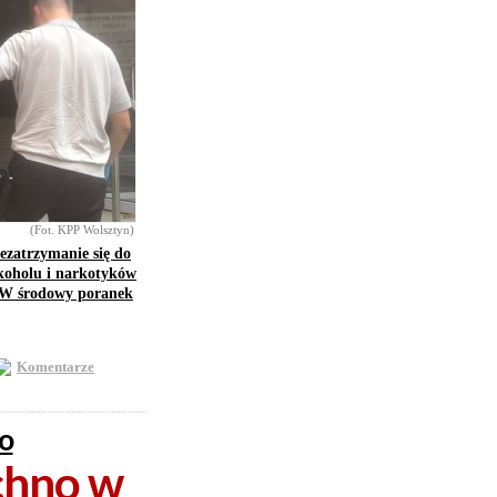
(Fot. KPP Wolsztyn)
ezatrzymanie się do
lkoholu i narkotyków
. W środowy poranek
Komentarze
ło
echno w