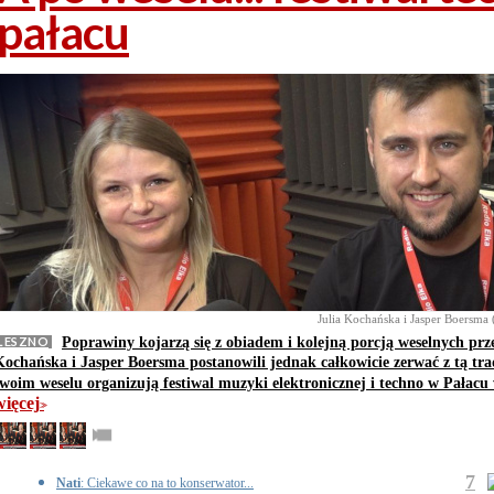
pałacu
Julia Kochańska i Jasper Boersma 
LESZNO
Poprawiny kojarzą się z obiadem i kolejną porcją weselnych prz
Kochańska i Jasper Boersma postanowili jednak całkowicie zerwać z tą tra
swoim weselu organizują festiwal muzyki elektronicznej i techno w Pałac
więcej
>>
7
Nati
: Ciekawe co na to konserwator...