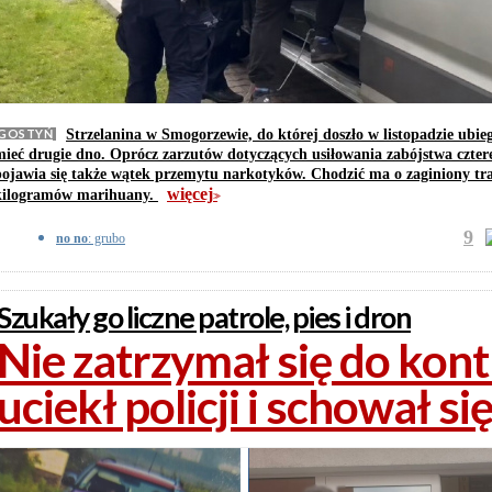
GOSTYŃ
Strzelanina w Smogorzewie, do której doszło w listopadzie ubie
mieć drugie dno. Oprócz zarzutów dotyczących usiłowania zabójstwa czter
pojawia się także wątek przemytu narkotyków. Chodzić ma o zaginiony tr
więcej
kilogramów marihuany.
>>
9
no no
: grubo
Szukały go liczne patrole, pies i dron
Nie zatrzymał się do kontr
uciekł policji i schował si