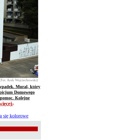
(Fot. Arek Wojciechowski)
ypadek. Mural, który
Hospicjum Domowego
m pomoc. Kolejne
więcej
>>