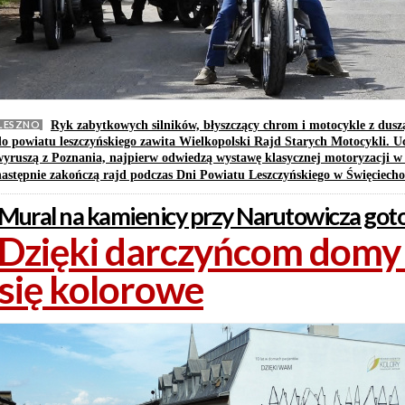
LESZNO
Ryk zabytkowych silników, błyszczący chrom i motocykle z dusz
do powiatu leszczyńskiego zawita Wielkopolski Rajd Starych Motocykli. Uc
wyruszą z Poznania, najpierw odwiedzą wystawę klasycznej motoryzacji w 
następnie zakończą rajd podczas Dni Powiatu Leszczyńskiego w Święciech
Mural na kamienicy przy Narutowicza go
Dzięki darczyńcom domy
się kolorowe