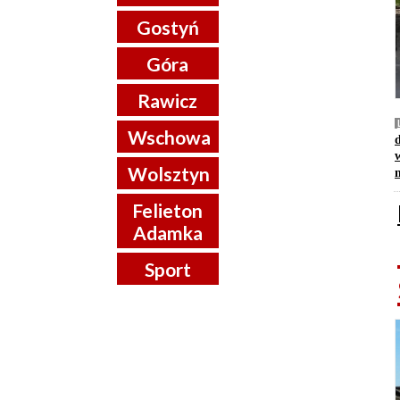
Gostyń
Góra
Rawicz
Wschowa
Wolsztyn
Felieton
Adamka
Sport