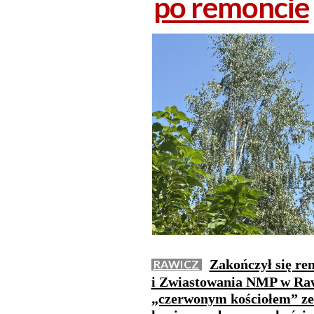
po remoncie
Zakończył się re
RAWICZ
i Zwiastowania NMP w Raw
„czerwonym kościołem” ze 