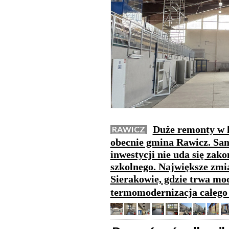
Duże remonty w 
RAWICZ
obecnie gmina Rawicz. Sam
inwestycji nie uda się zak
szkolnego. Największe zm
Sierakowie, gdzie trwa mod
termomodernizacja całeg