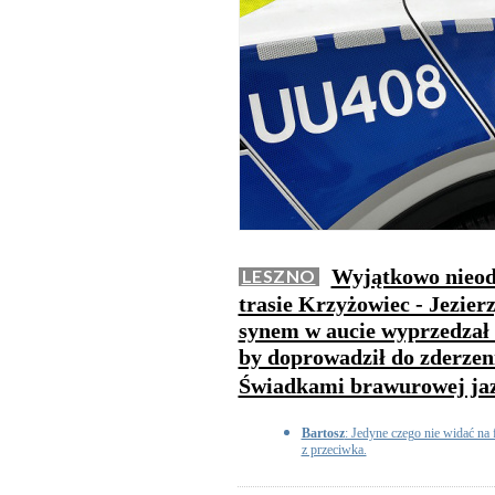
Wyjątkowo nieod
LESZNO
trasie Krzyżowiec - Jezierz
synem w aucie wyprzedzał 
by doprowadził do zderzen
Świadkami brawurowej jazd
Bartosz
: Jedyne czego nie widać na f
z przeciwka.