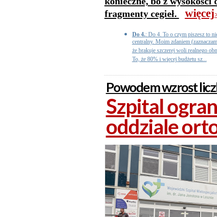
konieczne, bo z wysokości
więcej
fragmenty cegieł.
>
Do 4.
: Do 4. To o czym piszesz to n
centralny. Moim zdaniem (zaznaczam
że brakuje szczerej woli realnego ob
To, że 80% i więcej budżetu sz...
Powodem wzrost liczb
Szpital ogra
oddziale or