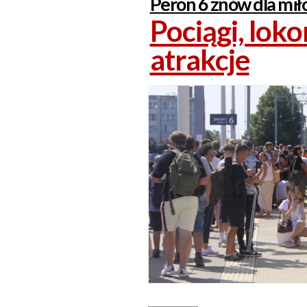
Peron 6 znów dla mił
Pociągi, lok
atrakcje