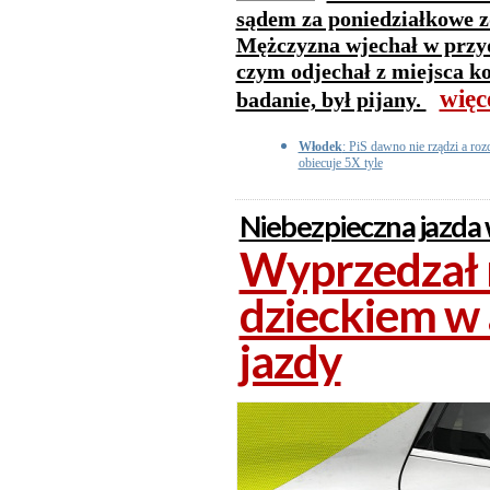
sądem za poniedziałkowe z
Mężczyzna wjechał w przy
czym odjechał z miejsca kol
więc
badanie, był pijany.
Włodek
: PiS dawno nie rządzi a r
obiecuje 5X tyle
Niebezpieczna jazda
Wyprzedzał n
dzieckiem w 
jazdy