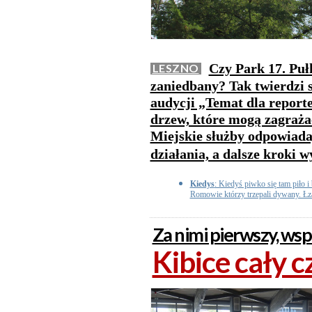
Czy Park 17. Puł
LESZNO
zaniedbany? Tak twierdzi 
audycji „Temat dla report
drzew, które mogą zagraża
Miejskie służby odpowiada
działania, a dalsze kroki
Kiedys
: Kiedyś piwko się tam piło i b
Romowie którzy trzepali dywany. Łza
Za nimi pierwszy, wsp
Kibice cały c