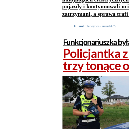
pojazdy i kontynuowali uci
zatrzymani, a sprawa trafi
sm1
: ile wynosił mandat???
Funkcjonariuszka była
Policjantka 
trzy tonące 