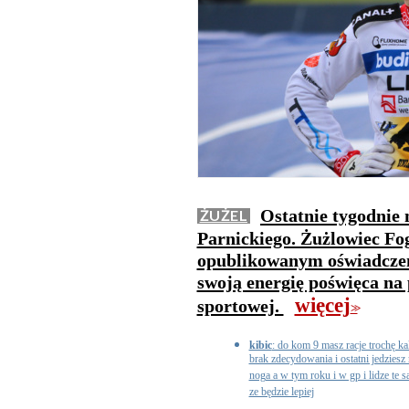
Ostatnie tygodnie 
ŻUŻEL
Parnickiego. Żużlowiec Fo
opublikowanym oświadczeni
swoją energię poświęca na
więcej
sportowej.
>>
kibic
: do kom 9 masz racje trochę ka
brak zdecydowania i ostatni jedzies
noga a w tym roku i w gp i lidze te 
ze będzie lepiej