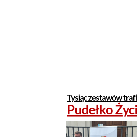
Tysiąc zestawów traf
Pudełko Życi