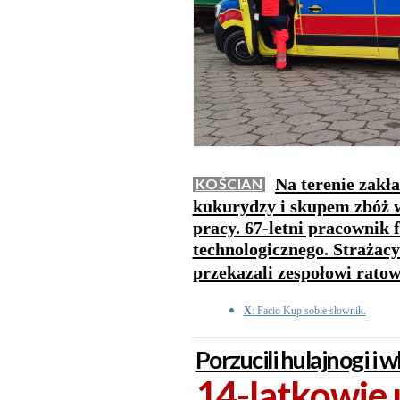
Na terenie zakł
KOŚCIAN
kukurydzy i skupem zbóż 
pracy. 67-letni pracownik
technologicznego. Strażac
przekazali zespołowi rat
X
: Facio Kup sobie słownik.
Porzucili hulajnogi i w
14-latkowie 