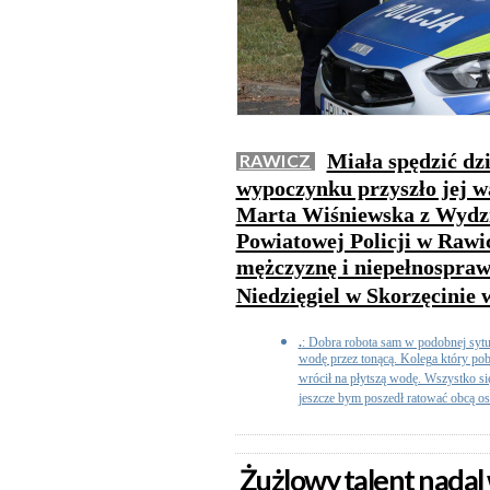
Miała spędzić dzi
RAWICZ
wypoczynku przyszło jej wa
Marta Wiśniewska z Wydz
Powiatowej Policji w Rawic
mężczyznę i niepełnosprawn
Niedzięgiel w Skorzęcinie 
.
: Dobra robota sam w podobnej sytu
wodę przez tonącą. Kolega który pobi
wrócił na płytszą wodę. Wszystko si
jeszcze bym poszedł ratować obcą os
Żużlowy talent nadal