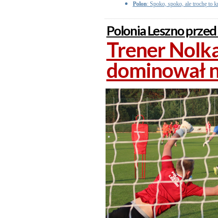
Polon
: Spoko, spoko, ale trochę to
Polonia Leszno przed
Trener Nolka
dominował n