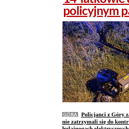
policyjnym 
Policjanci z Góry 
GÓRA
nie zatrzymali się do kontr
hulajnogach elektrycznych.