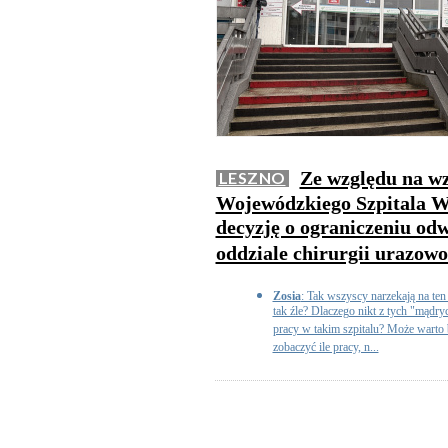
Ze względu na wzr
LESZNO
Wojewódzkiego Szpitala Wi
decyzję o ograniczeniu o
oddziale chirurgii urazow
Zosia
: Tak wszyscy narzekają na ten 
tak źle? Dlaczego nikt z tych "mądry
pracy w takim szpitalu? Może warto b
zobaczyć ile pracy, n...