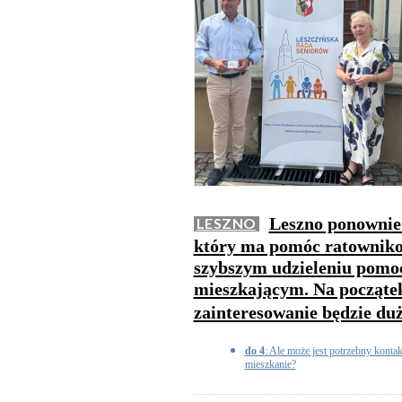
Leszno ponownie
LESZNO
który ma pomóc ratownik
szybszym udzieleniu pomo
mieszkającym. Na początek
zainteresowanie będzie du
do 4
: Ale może jest potrzebny konta
mieszkanie?