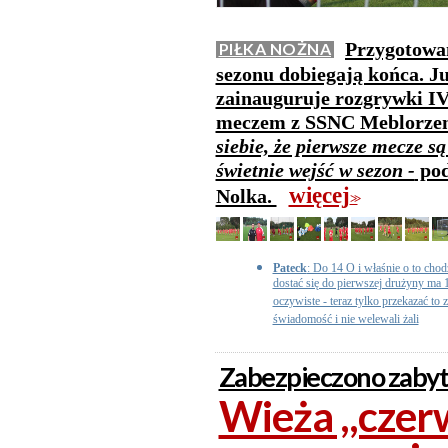
Przygotowan
PIŁKA NOŻNA
sezonu dobiegają końca. Ju
zainauguruje rozgrywki IV
meczem z SSNC Meblorzem
siebie, że pierwsze mecze są
świetnie wejść w sezon -
pod
więcej
Nolka.
>>
Pateck
: Do 14 O i właśnie o to chod
dostać się do pierwszej drużyny ma 1
oczywiste - teraz tylko przekazać to
świadomość i nie welewali żali
Zabezpieczono zabyt
Wieża ,,czer