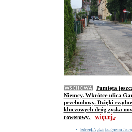
Pamięta jeszc
WSCHOWA
Niemcy. Wkrótce ulica Gar
przebudowy. Dzięki rządo
kluczowych dróg zyska now
więcej
rowerowy.
>>
lechwoj
: A gdzie jest dyrektor Jastrzęb