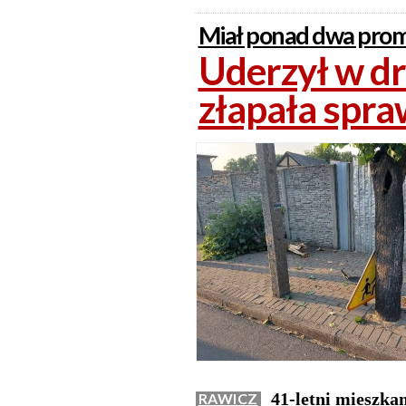
Miał ponad dwa prom
Uderzył w dr
złapała spr
41-letni mieszka
RAWICZ