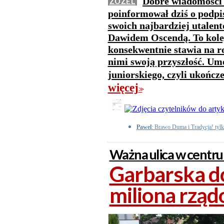
Dobre wiadomości 
ŻUŻEL
poinformował dziś o podpi
swoich najbardziej utale
Dawidem Oscendą. To kolej
konsekwentnie stawia na 
nimi swoją przyszłość. U
juniorskiego, czyli ukończ
więcej
>>
Pawel
: Brawo Duma i Tradycja! tyl
Ważna ulica w centr
Garbarska d
miliona rząd