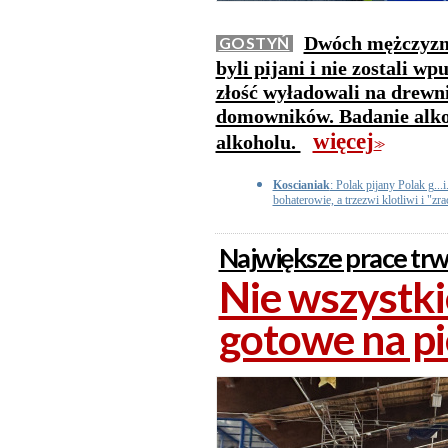
Dwóch mężczyzn 
GOSTYŃ
byli pijani i nie zostali w
złość wyładowali na drewn
domowników. Badanie alko
więcej
alkoholu.
>>
Koscianiak
: Polak pijany Polak g.
bohaterowie, a trzezwi klotliwi i "zr
Największe prace trw
Nie wszystki
gotowe na p