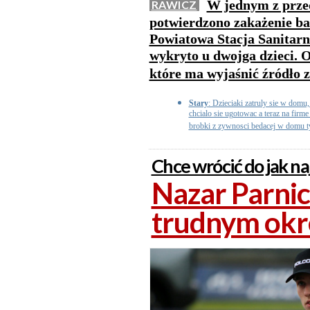
W jednym z przed
RAWICZ
potwierdzono zakażenie ba
Powiatowa Stacja Sanitarn
wykryto u dwojga dzieci. 
które ma wyjaśnić źródło 
Stary
: Dzieciaki zatruly sie w domu
chcialo sie ugotowac a teraz na firm
brobki z zywnosci bedacej w domu ty
Chce wrócić do jak na
Nazar Parnic
trudnym okr