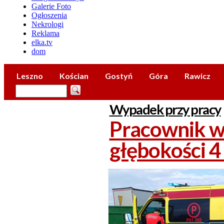
Galerie Foto
Ogłoszenia
Nekrologi
Reklama
elka.tv
dom
Leszno
Kościan
Gostyń
Góra
Rawicz
Wypadek przy pracy
Pracownik w
głębokości 