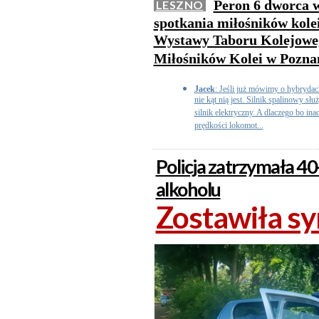
Peron 6 dworca w
LESZNO
spotkania miłośników kolei.
Wystawy Taboru Kolejoweg
Miłośników Kolei w Pozna
Jacek
: Jeśli już mówimy o hybryda
nie kąt nią jest. Silnik spalinowy słu
silnik elektryczny. A dlaczego bo inac
prędkości lokomot...
Policja zatrzymała 4
alkoholu
Zostawiła sy