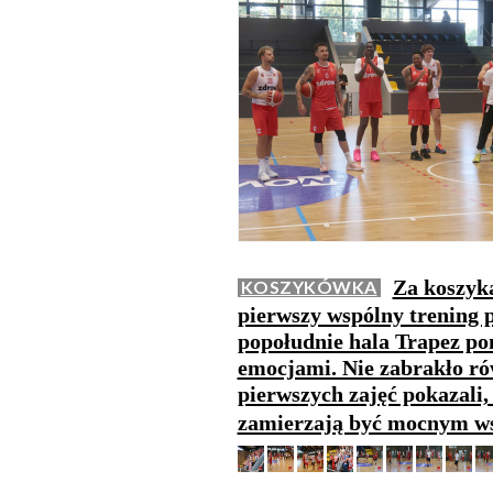
Za koszyk
KOSZYKÓWKA
pierwszy wspólny trening 
popołudnie hala Trapez po
emocjami. Nie zabrakło ró
pierwszych zajęć pokazali
zamierzają być mocnym ws