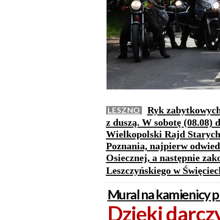
Ryk zabytkowych 
LESZNO
z duszą. W sobotę (08.08) 
Wielkopolski Rajd Starych
Poznania, najpierw odwied
Osiecznej, a następnie za
Leszczyńskiego w Święcie
Mural na kamienicy 
Dzięki darc