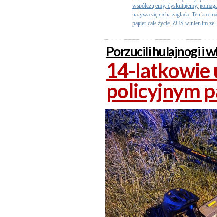
współczujemy, dyskutujemy, pomagam
nazywa się cicha zagłada. Ten kto ma
papier całe życie, ZUS winien im ze..
Porzucili hulajnogi i w
14-latkowie 
policyjnym 