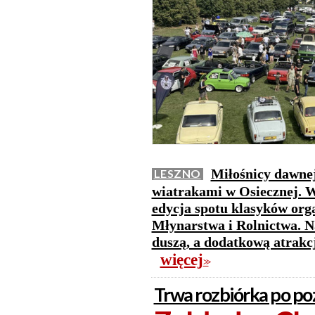
Miłośnicy dawnej
LESZNO
wiatrakami w Osiecznej. W 
edycja spotu klasyków or
Młynarstwa i Rolnictwa. N
duszą, a dodatkową atrakc
więcej
>>
Trwa rozbiórka po po