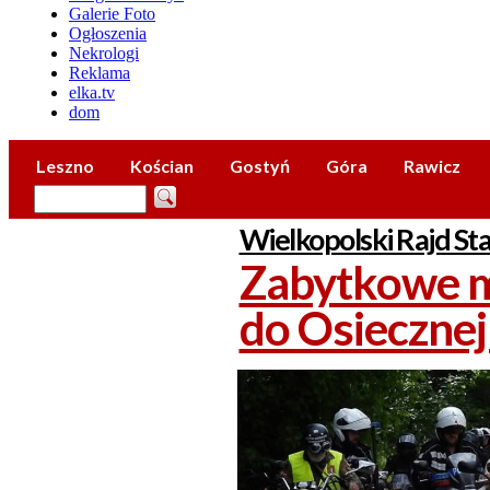
Galerie Foto
Ogłoszenia
Nekrologi
Reklama
elka.tv
dom
Leszno
Kościan
Gostyń
Góra
Rawicz
Wielkopolski Rajd St
Zabytkowe m
do Osiecznej