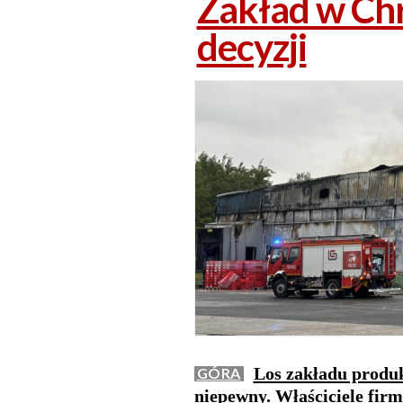
Zakład w Chr
decyzji
Los zakładu produk
GÓRA
niepewny. Właściciele fir