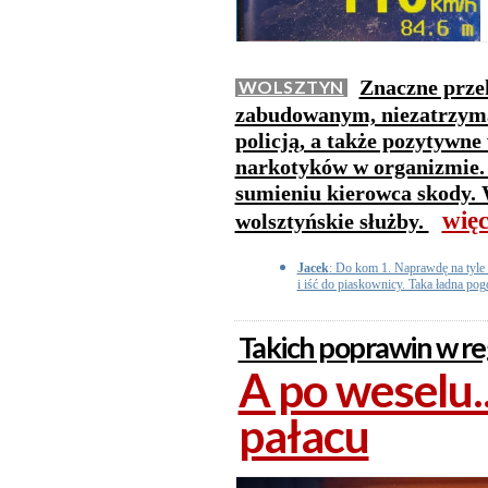
Znaczne przek
WOLSZTYN
zabudowanym, niezatrzyman
policją, a także pozytywne
narkotyków w organizmie. 
sumieniu kierowca skody. 
więc
wolsztyńskie służby.
Jacek
: Do kom 1. Naprawdę na tyle C
i iść do piaskownicy. Taka ładna pog
Takich poprawin w reg
A po weselu..
pałacu