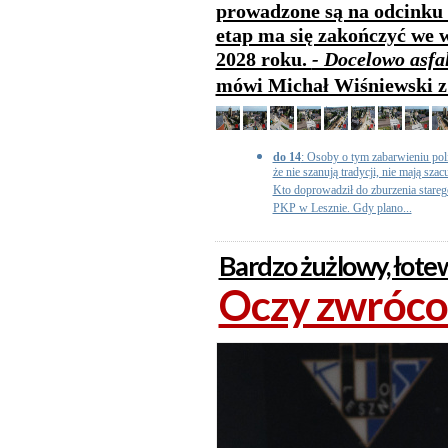
prowadzone są na odcinku 
etap ma się zakończyć we w
2028 roku.
- Docelowo asfa
mówi Michał Wiśniewski z
do 14
: Osoby o tym zabarwieniu po
że nie szanują tradycji, nie mają szac
Kto doprowadził do zburzenia stare
PKP w Lesznie. Gdy plano...
Bardzo żużlowy, łot
Oczy zwróco