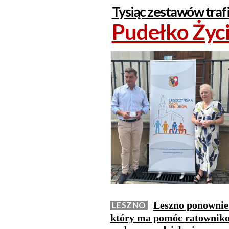
Tysiąc zestawów traf
Pudełko Życi
Leszno ponownie
LESZNO
który ma pomóc ratownik