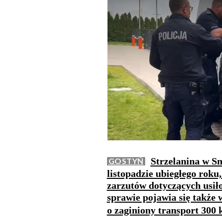
Strzelanina w Sm
GOSTYŃ
listopadzie ubiegłego roku
zarzutów dotyczących usił
sprawie pojawia się także
o zaginiony transport 300