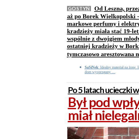
Od Leszna, prze
GOSTYŃ
aż po Borek Wielkopolski -
markowe perfumy i elektry
kradzieży miała stać 19-le
wspólnie z dwojgiem młod
ostatniej kradzieży w Bork
tymczasowo aresztowana na
SaSiNek
: Idealny materiał na żonę. 
dom wysprzątany ....
Po 5 latach ucieczki 
Był pod wpł
miał nielega