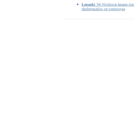
Łapanki
: We Wschowie łapanie ćpu
złodziejaszków się rozpoczyna