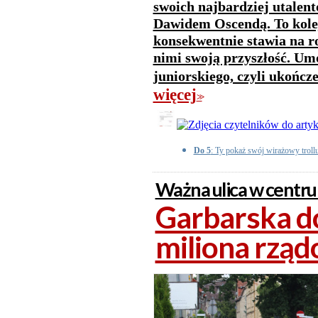
swoich najbardziej utale
Dawidem Oscendą. To kolej
konsekwentnie stawia na 
nimi swoją przyszłość. U
juniorskiego, czyli ukończ
więcej
>>
Do 5
: Ty pokaż swój wirażowy troll
Ważna ulica w centr
Garbarska d
miliona rząd