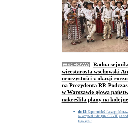
Radna sejmik
WSCHOWA
wicestarosta wschowski And
uroczystości z okazji rocz
na Prezydenta RP. Podcza
w Warszawie głowa państw
nakreśliła plany na kolejne
do 15
: Zapomniałeś dlaczego Moraw
okłamywał ludzi (np. COVID) a doda
tego syfu!