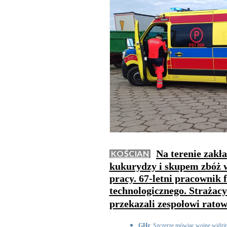
Na terenie zakł
KOŚCIAN
kukurydzy i skupem zbóż 
pracy. 67-letni pracownik
technologicznego. Strażac
przekazali zespołowi rat
GHz
: Szczerze mówiąc wojnę widzi