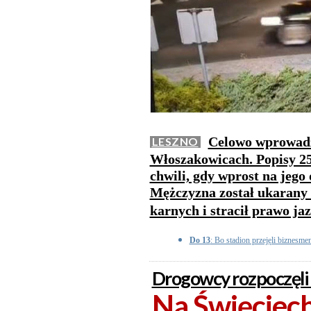
Celowo wprowadz
LESZNO
Włoszakowicach. Popisy 25
chwili, gdy wprost na jego 
Mężczyzna został ukarany
karnych i stracił prawo ja
Do 13
: Bo stadion przejęli biznesme
Drogowcy rozpoczęli
Na Święciech