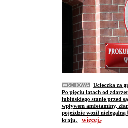
Ucieczka za g
WSCHOWA
Po pięciu latach od zdarze
lubińskiego stanie przed 
wpływem amfetaminy, złam
pojeździe woził nielegalną
więcej
kraju.
>>