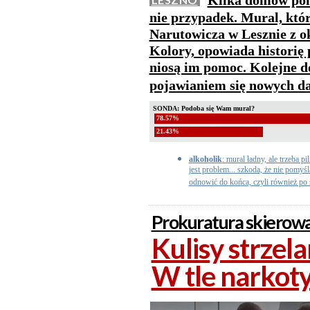
Kilka domów pom
nie przypadek. Mural, któr
Narutowicza w Lesznie z 
Kolory, opowiada historię 
niosą im pomoc. Kolejne 
pojawianiem się nowych d
SONDA: Podoba się Wam mural?
78.57%
21.43%
alkoholik
: mural ładny, ale trzeba p
jest problem... szkoda, że nie pomyśl
odnowić do końca, czyli również po s
Prokuratura skierowa
Kulisy strzel
W tle narkoty