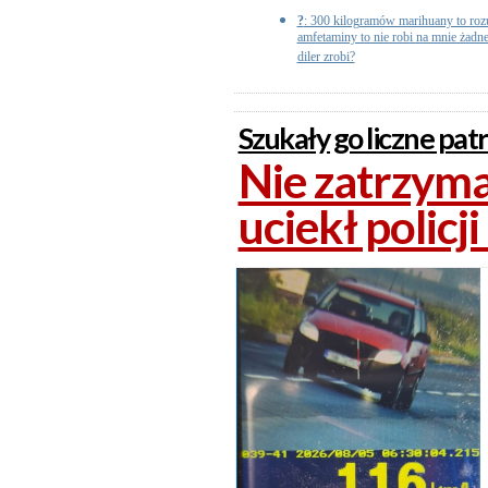
?
: 300 kilogramów marihuany to rozu
amfetaminy to nie robi na mnie żadneg
diler zrobi?
Szukały go liczne patro
Nie zatrzymał
uciekł policj