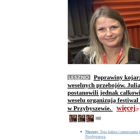
Poprawiny kojarz
LESZNO
weselnych przebojów. Juli
postanowili jednak całkowi
weselu organizują festiwal
więcej
w Przybyszewie.
>>
Niestety
: Tego hałasu i zamieszani
Przybyszewa.