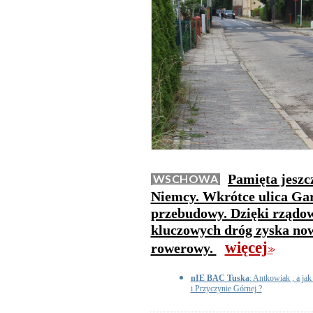
Pamięta jeszc
WSCHOWA
Niemcy. Wkrótce ulica Gar
przebudowy. Dzięki rządo
kluczowych dróg zyska now
więcej
rowerowy.
>>
nIE BAC Tuska
: Antkowiak , a ja
i Przyczynie Górnej ?