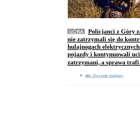
Policjanci z Góry 
GÓRA
nie zatrzymali się do kontr
hulajnogach elektrycznych.
pojazdy i kontynuowali uci
zatrzymani, a sprawa trafi
abc
: Dwa małe chuligany.