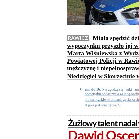
Miała spędzić dzi
RAWICZ
wypoczynku przyszło jej wa
Marta Wiśniewska z Wydz
Powiatowej Policji w Rawic
mężczyznę i niepełnosprawn
Niedzięgiel w Skorzęcinie 
emi do 16
: Nie zgodzę się - nikt - ni
obowiązku oddać życia za inną osobę
prawa oczekiwać oddania życia za sieb
A jaka jest cena życia???
Żużlowy talent nadal
Dawid Osce