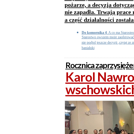
pożarze, a decyzja dotyczą
nie zapadła. Trwają prace 
a część działalności został
Do komornika 4
: A co ma Starosteo
Starostwo owszem może zaoferować i
nie podjol jeszcze decyzji ,czytaj ze
banialuki
Rocznica zaprzysięże
Karol Nawroc
wschowskic