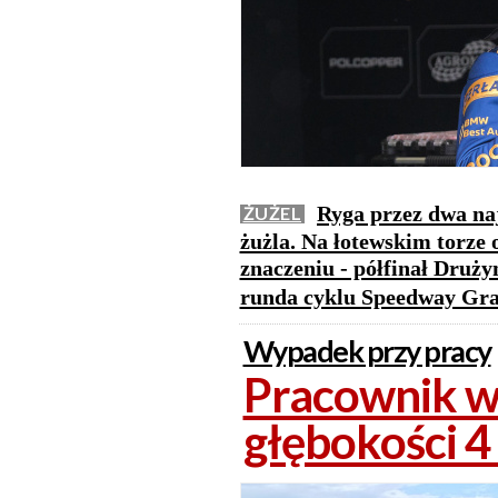
Ryga przez dwa naj
ŻUŻEL
żużla. Na łotewskim torze
znaczeniu - półfinał Druż
runda cyklu Speedway Gra
Wypadek przy pracy
Pracownik w
głębokości 