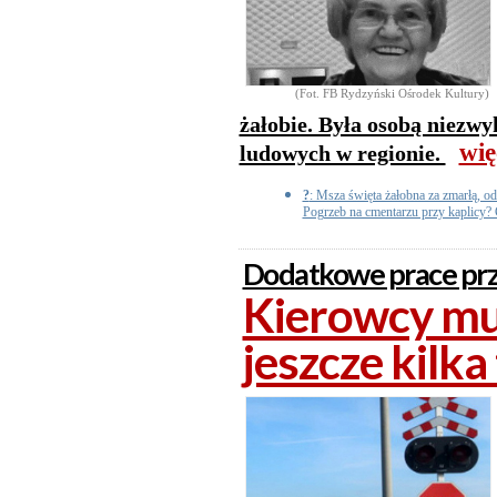
(Fot. FB Rydzyński Ośrodek Kultury)
żałobie. Była osobą niezwy
wię
ludowych w regionie.
?
: Msza święta żałobna za zmarłą, o
Pogrzeb na cmentarzu przy kaplicy? 
Dodatkowe prace prz
Kierowcy mu
jeszcze kilka