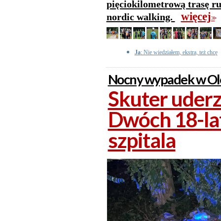
pięciokilometrową trasę ru
więcej
nordic walking.
>>
Ja
: Nie wiedziałem, ekstra, też chcę
Nocny wypadek w Ole
Skuter uderz
Dwóch 18-lat
szpitala