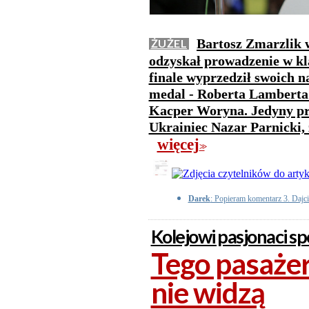
Bartosz Zmarzlik 
ŻUŻEL
odzyskał prowadzenie w kl
finale wyprzedził swoich n
medal - Roberta Lamberta 
Kacper Woryna. Jedyny prz
Ukrainiec Nazar Parnicki, 
więcej
>>
Darek
: Popieram komentarz 3. Dajci
Kolejowi pasjonaci spo
Tego pasażer
nie widzą