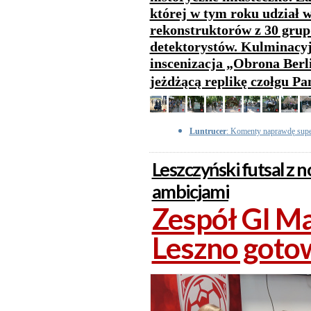
której w tym roku udział w
rekonstruktorów z 30 grup 
detektorystów. Kulminacy
inscenizacja „Obrona Berl
jeżdżącą replikę czołgu Pa
Luntrucer
: Komenty naprawdę sup
Leszczyński futsal z
ambicjami
Zespół GI Ma
Leszno goto