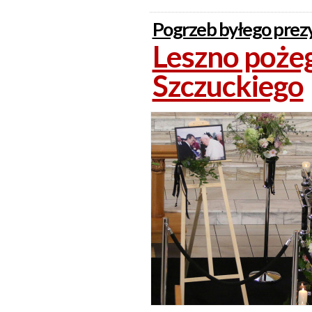
Pogrzeb byłego prez
Leszno poże
Szczuckiego