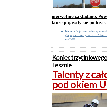
pierwotnie zakładano. Pow
które pojawiły się podczas
Kiero
: A ile jeszcze będziemy czeka
głupoty na trasie gola-leszno? Tzn zn
ma???!!!
Koniec trzydniowego
Lesznie
Talenty z ca
pod okiem Un