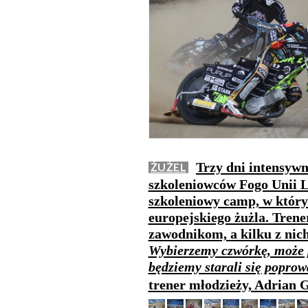
Trzy dni intensywn
ŻUŻEL
szkoleniowców Fogo Unii L
szkoleniowy camp, w który
europejskiego żużla. Trene
zawodnikom, a kilku z nich
Wybierzemy czwórkę, może p
będziemy starali się popro
trener młodzieży, Adrian 