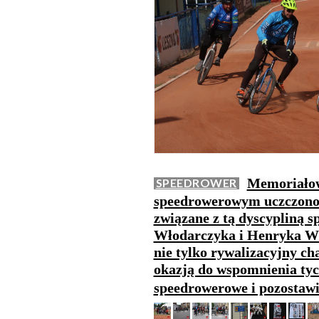
Memoriałow
SPEEDROWER
speedrowerowym uczczono p
związane z tą dyscypliną 
Włodarczyka i Henryka Wł
nie tylko rywalizacyjny ch
okazją do wspomnienia tyc
speedrowerowe i pozostawi