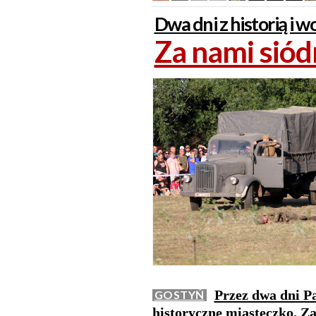
Dwa dni z historią i
Za nami sió
Przez dwa dni Pa
GOSTYŃ
historyczne miasteczko. Z