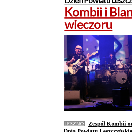
Dzień Powiatu Leszc
Kombii i Bla
wieczoru
Zespół Kombii or
LESZNO
Dnia Powiatu Leszczyńskie