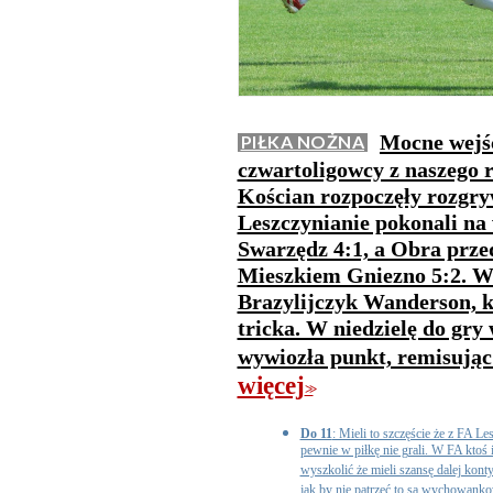
Mocne wejśc
PIŁKA NOŻNA
czwartoligowcy z naszego 
Kościan rozpoczęły rozgry
Leszczynianie pokonali na
Swarzędz 4:1, a Obra prze
Mieszkiem Gniezno 5:2. W 
Brazylijczyk Wanderson, k
tricka. W niedzielę do gr
wywiozła punkt, remisując 
więcej
>>
Do 11
: Mieli to szczęście że z FA Les
pewnie w piłkę nie grali. W FA ktoś 
wyszkolić że mieli szansę dalej kon
jak by nie patrzeć to są wychowank