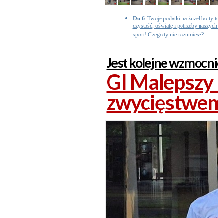
Do 6
: Twoje podatki na żużel bo ty t
czystość, oświatę i potrzeby naszych d
sport! Czego ty nie rozumiesz?
Jest kolejne wzmocni
GI Malepszy
zwycięstwe