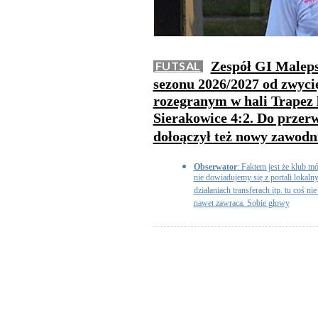
Zespół GI Maleps
FUTSAL
sezonu 2026/2027 od zwyc
rozegranym w hali Trapez 
Sierakowice 4:2. Do przer
dołoączył też nowy zawodn
Obserwator
: Faktem jest że klub m
nie dowiadujemy się z portali lokaln
działaniach transferach itp. tu coś nie
nawet zawraca. Sobie głowy