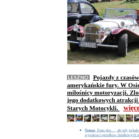
Pojazdy z czasów
LESZNO
amerykańskie fury. W Osiec
miłośnicy motoryzacji. Zlo
jego dodatkowych atrakcji
więc
Starych Motocykli.
Tomas
: Etam zlot....., ale gdy jech
wysokosci ogrodkow dzialkowych na 