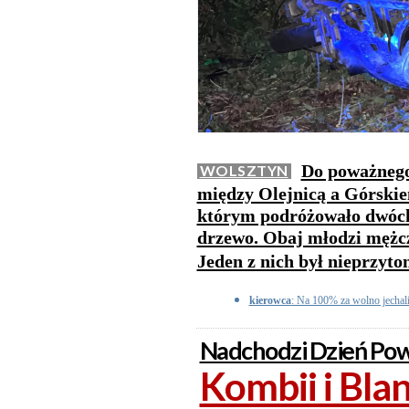
Do poważnego
WOLSZTYN
między Olejnicą a Górskie
którym podróżowało dwóch 
drzewo. Obaj młodzi mężczyź
Jeden z nich był nieprzyt
kierowca
: Na 100% za wolno jechali
Nadchodzi Dzień Pow
Kombii i Bla