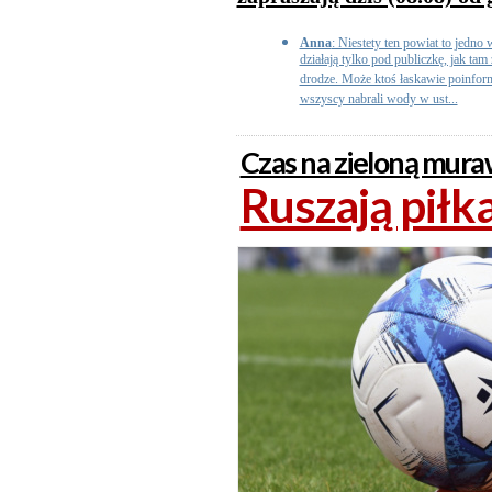
Anna
: Niestety ten powiat to jedno 
działają tylko pod publiczkę, jak ta
drodze. Może ktoś łaskawie poinform
wszyscy nabrali wody w ust...
Czas na zieloną mur
Ruszają piłk