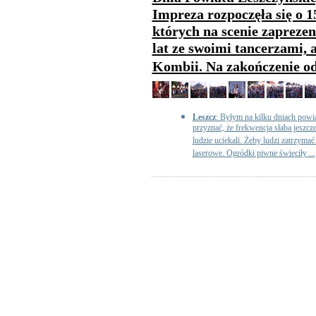
Impreza rozpoczęła się o 1
których na scenie zaprezen
lat ze swoimi tancerzami, a
Kombii. Na zakończenie od
Leszcz
: Byłym na kilku dniach powia
przyznać, że frekwencja słaba jeszcz
ludzie uciekali. Żeby ludzi zatrzymać
laserowe. Ogródki piwne świeciły ...