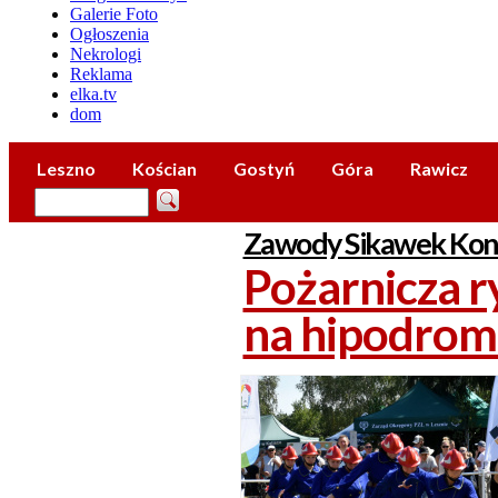
Galerie Foto
Ogłoszenia
Nekrologi
Reklama
elka.tv
dom
Leszno
Kościan
Gostyń
Góra
Rawicz
Zawody Sikawek Kon
Pożarnicza r
na hipodrom