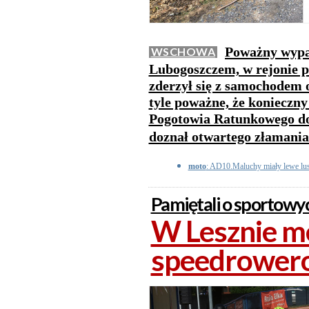
Poważny wypa
WSCHOWA
Lubogoszczem, w rejonie p
zderzył się z samochodem 
tyle poważne, że konieczn
Pogotowia Ratunkowego do 
doznał otwartego złamania
moto
: AD10.Maluchy miały lewe lus
Pamiętali o sportowy
W Lesznie m
speedrowero