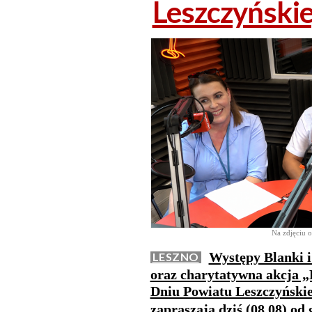
Leszczyński
Na zdjęciu o
Występy Blanki i
LESZNO
oraz charytatywna akcja „
Dniu Powiatu Leszczyńskie
zapraszają dziś (08.08) od 