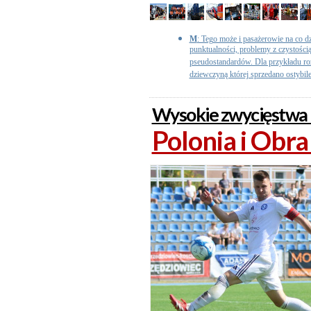
M
: Tego może i pasażerowie na co dz
punktualności, problemy z czystości
pseudostandardów. Dla przykładu r
dziewczyną której sprzedano ostybilet
Wysokie zwycięstwa 
Polonia i Obra