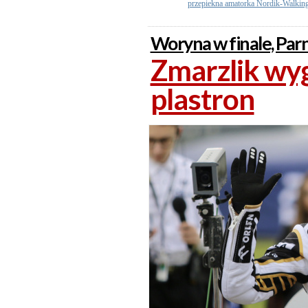
przepiekna amatorka Nordik-Walking
Woryna w finale, Parn
Zmarzlik wyg
plastron