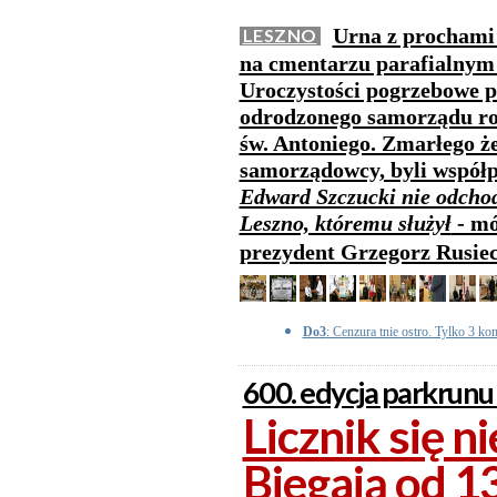
Urna z prochami 
LESZNO
na cmentarzu parafialnym 
Uroczystości pogrzebowe p
odrodzonego samorządu roz
św. Antoniego. Zmarłego ż
samorządowcy, byli współp
Edward Szczucki nie odchod
Leszno, któremu służył
- mó
prezydent Grzegorz Rusie
Do3
: Cenzura tnie ostro. Tylko 3 ko
600. edycja parkrunu
Licznik się n
Biegają od 13