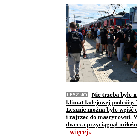
Nie trzeba było n
LESZNO
klimat kolejowej podróży
Lesznie można było wejść d
i zajrzeć do maszynowni. W
dworca przyciągnął miłośni
więcej
>>