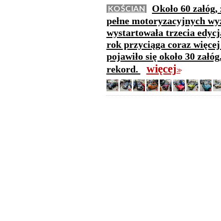
Około 60 załóg,
KOŚCIAN
pełne motoryzacyjnych wy
wystartowała trzecia edyc
rok przyciąga coraz więcej
pojawiło się około 30 załó
więcej
rekord.
>>