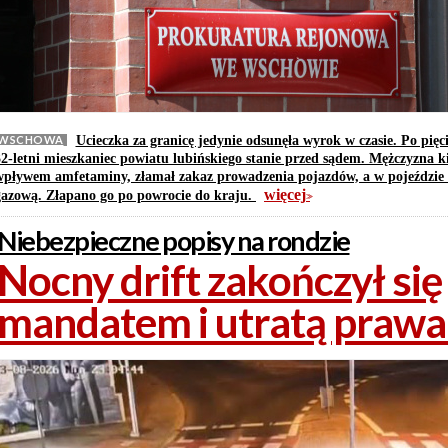
WSCHOWA
Ucieczka za granicę jedynie odsunęła wyrok w czasie. Po pięc
32-letni mieszkaniec powiatu lubińskiego stanie przed sądem. Mężczyzna 
wpływem amfetaminy, złamał zakaz prowadzenia pojazdów, a w pojeździe w
więcej
gazową. Złapano go po powrocie do kraju.
>>
Niebezpieczne popisy na rondzie
Nocny drift zakończył się
mandatem i utratą prawa