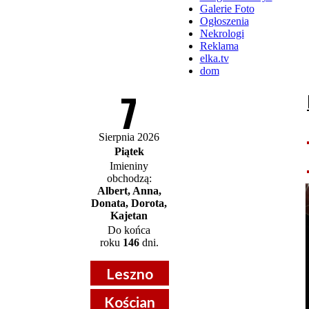
Galerie Foto
Ogłoszenia
Nekrologi
Reklama
elka.tv
dom
7
Sierpnia 2026
Piątek
Imieniny
obchodzą:
Albert, Anna,
Donata, Dorota,
Kajetan
Do końca
roku
146
dni.
Leszno
Kościan