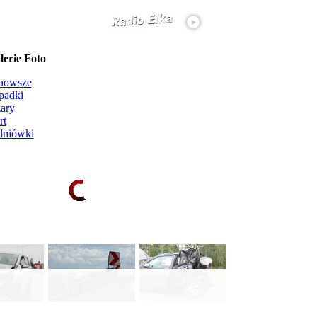
erie Foto
nowsze
padki
ary
rt
dniówki
Ładowanie galerii zdjęć...
więcej...