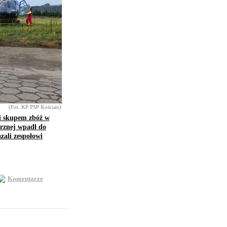
(Fot. KP PSP Kościan)
i skupem zbóż w
trznej wpadł do
zali zespołowi
Komentarze