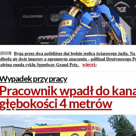
ŻUŻEL
Ryga przez dwa najbliższe dni będzie stolicą światowego żużla. Na
odbędą się dwie imprezy o ogromnym znaczeniu - półfinał Drużynowego P
więcej
kolejna runda cyklu Speedway Grand Prix.
>>
Wypadek przy pracy
Pracownik wpadł do kana
głębokości 4 metrów