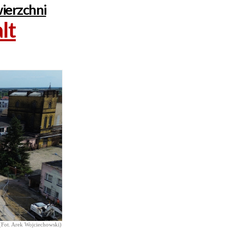
ierzchni
lt
(Fot. Arek Wojciechowski)