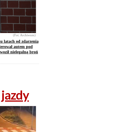
(Fot. Archiwum)
iu latach od zdarzenia
kierował autem pod
oził nielegalną broń
 jazdy