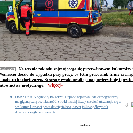
KOŚCIAN
Na terenie zakładu zajmującego się przetwórstwem kukurydzy 
Wonieściu doszło do wypadku przy pracy. 67-letni pracownik firmy zewnę
kanału technologicznego. Strażacy ewakuowali go na powierzchnię i przeka
więcej
ratownictwa medycznego.
>>
Do 6.
: Do 6. A będzie tylko gorzej. Depopulacja trwa. Niż demograficzny
ma gigantyczną bezwładność. Skutki niskiej liczby urodzeń utrzymują się w
8
strukturze ludności przez dziesięciolecia, nawet jeśli współczynnik
dzietności nagle wzrośnie. A ...
reklama