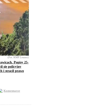
(Fot. KMP Leszno)
owicach. Popisy 25-
ł się policyjny
 i stracił prawo
Komentarze