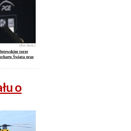
(Fot. Arch.)
 łotewskim torze
ucharu Świata oraz
łu o