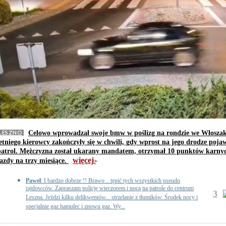
LESZNO
Celowo wprowadzał swoje bmw w poślizg na rondzie we Włoszak
letniego kierowcy zakończyły się w chwili, gdy wprost na jego drodze pojawi
patrol. Mężczyzna został ukarany mandatem, otrzymał 10 punktów karnych
więcej
jazdy na trzy miesiące.
>>
Paweł
: I bardzo dobrze !! Brawo .. tępić tych wszystkich pseudo
rajdowców. Zapraszam policję wieczorem i nocą na patrole do centrum
3
Leszna. Jeździ kilku delikwentów... strzelanie z tłumików. Środek nocy i
specjalnie gaz hamulec i znowu gaz. Wy...