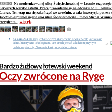
LESZNO
Na modernizowanej ulicy Święciechowskiej w Lesznie rozpoczęło 
pierwszych warstw asfaltu. Prace prowadzone są na odcinku od ul. Kilińs
Zatorze.
Ten etap ma się zakończyć we wrześniu, a cała inwestycja potrwa
Docelowo asfaltowa będzie cała ulica Święciechowska -
mówi Michał Wiśniew
więcej
Prezydenta.
>>
do kom.2i 3
: Ile razy jechaliscie tym skansenem? Pewnie wcale, ale to takie
5
ładne, historyczne i ekologiczne. tam strach jechać, a ludziom przy tym
cudzie współczuję. Nareszcie ktoś pomyślał o zmianie.
Bardzo żużlowy, łotewski weekend
Oczy zwrócone na Rygę