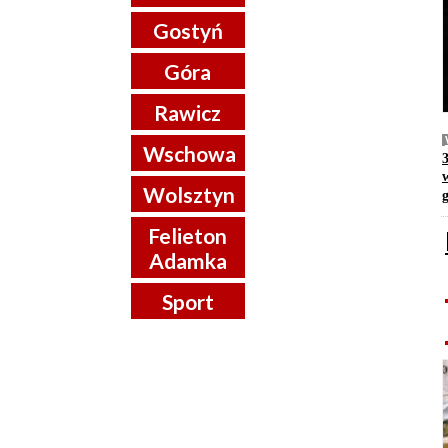
Gostyń
Góra
Rawicz
Wschowa
Wolsztyn
Felieton
Adamka
Sport