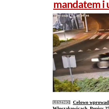
mandatem i u
Celowo wprowadz
LESZNO
Włoszakowicach. Popisy 25