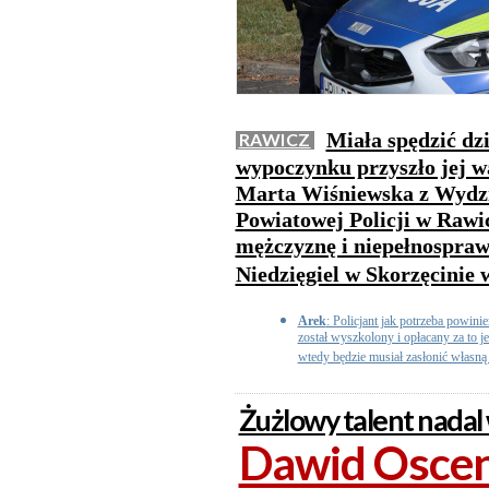
Miała spędzić dzi
RAWICZ
wypoczynku przyszło jej wa
Marta Wiśniewska z Wydz
Powiatowej Policji w Rawic
mężczyznę i niepełnosprawn
Niedzięgiel w Skorzęcinie 
Arek
: Policjant jak potrzeba powini
został wyszkolony i opłacany za to j
wtedy będzie musiał zasłonić własną 
Żużlowy talent nadal
Dawid Osce