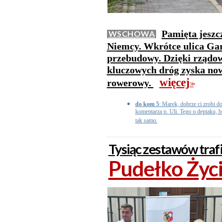
Pamięta jeszc
WSCHOWA
Niemcy. Wkrótce ulica Gar
przebudowy. Dzięki rządo
kluczowych dróg zyska now
więcej
rowerowy.
>>
do kom 5
: Marek, dobrze ci zrobi 
komentarza p. Uli. Tego o deptaku, bo
tak samo.
Tysiąc zestawów traf
Pudełko Życi