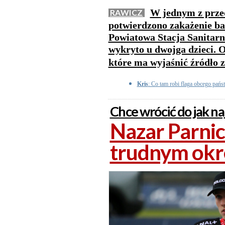
W jednym z przed
RAWICZ
potwierdzono zakażenie ba
Powiatowa Stacja Sanitarn
wykryto u dwojga dzieci. 
które ma wyjaśnić źródło 
Kris
: Co tam robi flaga obcego pańs
Chce wrócić do jak na
Nazar Parnic
trudnym okr