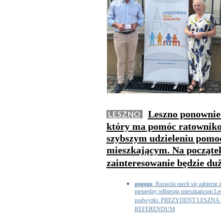
Leszno ponownie
LESZNO
który ma pomóc ratownik
szybszym udzieleniu pomo
mieszkającym. Na początek
zainteresowanie będzie du
gogogo
: Rusiecki niech się zabierze 
pieniędzy odbierają mieszkańcom L
podwyżki. PREZYDENT LESZN
REFERENDUM