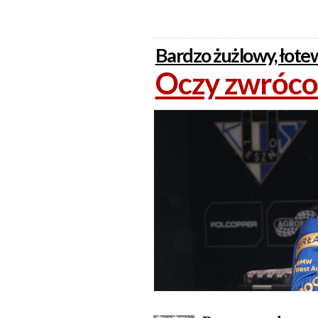
Bardzo żużlowy, łot
Oczy zwróco