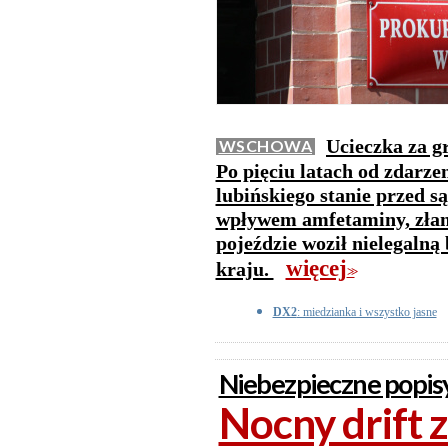
Ucieczka za g
WSCHOWA
Po pięciu latach od zdarze
lubińskiego stanie przed 
wpływem amfetaminy, złam
pojeździe woził nielegalną
więcej
kraju.
>>
DX2
: miedzianka i wszystko jasne
Niebezpieczne popisy
Nocny drift 