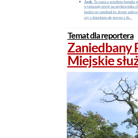
Arek
: Ta cupra a przedtem beemka ja
wymuszają presję na użytkowniku ch
budżet się zapełniał bo drogie paliwo
czy z dzieckiem ale pewno z dz...
Temat dla reportera
Zaniedbany 
Miejskie słu