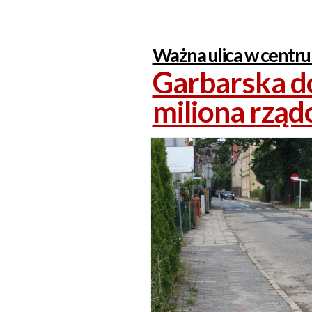
Ważna ulica w centr
Garbarska d
miliona rząd