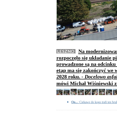
Na modernizowane
LESZNO
rozpoczęło się układanie p
prowadzone są na odcinku 
etap ma się zakończyć we w
2028 roku.
- Docelowo asfa
mówi Michał Wiśniewski z
On...
: Ciekawe do kogo trafi ten bru