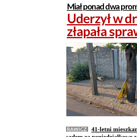
Miał ponad dwa prom
Uderzył w dr
złapała spr
41-letni mieszka
RAWICZ
sądem za poniedziałkowe z