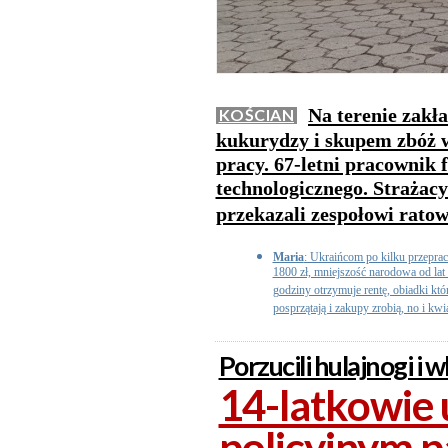
Na terenie zakł
KOŚCIAN
kukurydzy i skupem zbóż 
pracy. 67-letni pracownik
technologicznego. Strażac
przekazali zespołowi rat
Maria
: Ukraińcom po kilku przepra
1800 zł, mniejszość narodowa od lat
godziny otrzymuje rentę, obiadki kt
posprzątają i zakupy zrobią, no i kwiat
Porzucili hulajnogi i w
14-latkowie 
policyjnym 