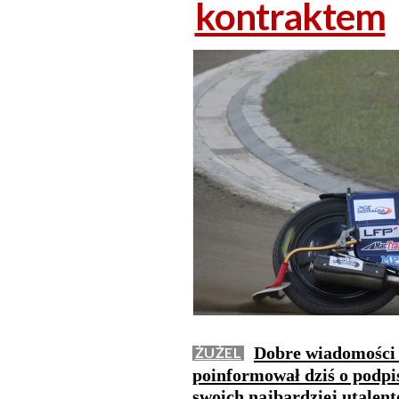
kontraktem
Dobre wiadomości 
ŻUŻEL
poinformował dziś o podpi
swoich najbardziej utale