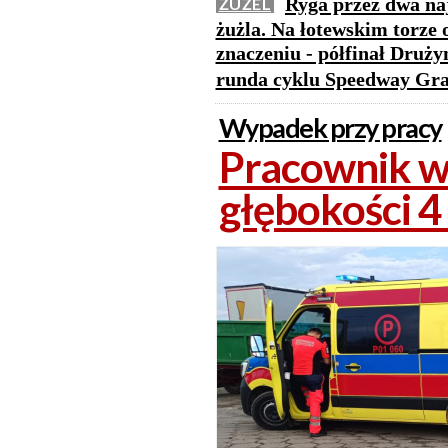
Ryga przez dwa naj
ŻUŻEL
żużla. Na łotewskim torze
znaczeniu - półfinał Druż
runda cyklu Speedway Gra
Wypadek przy pracy
Pracownik w
głębokości 