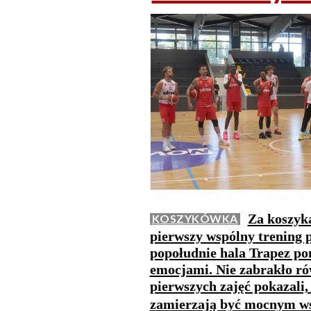
Za koszyk
KOSZYKÓWKA
pierwszy wspólny trening 
popołudnie hala Trapez po
emocjami. Nie zabrakło ró
pierwszych zajęć pokazali
zamierzają być mocnym ws