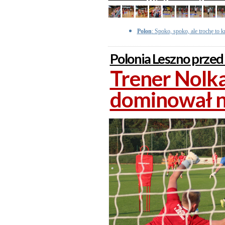
Polon
: Spoko, spoko, ale trochę to
Polonia Leszno przed
Trener Nolka
dominował n