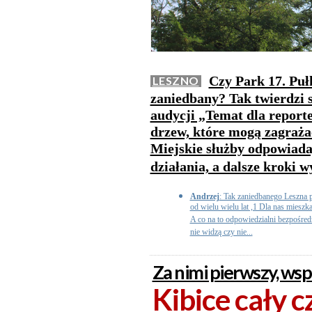
Czy Park 17. Puł
LESZNO
zaniedbany? Tak twierdzi 
audycji „Temat dla report
drzew, które mogą zagraża
Miejskie służby odpowiada
działania, a dalsze kroki
Andrzej
: Tak zaniedbanego Leszna pr
od wielu wielu lat ,1 Dla nas mieszk
A co na to odpowiedzialni bezpośredn
nie widzą czy nie...
Za nimi pierwszy, wsp
Kibice cały c