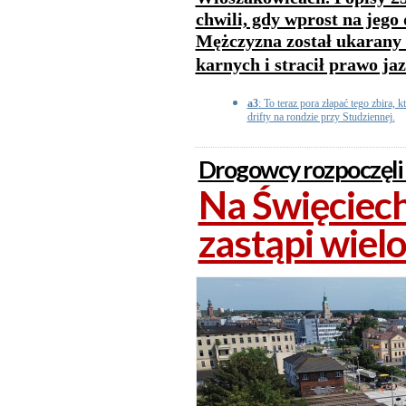
chwili, gdy wprost na jego 
Mężczyzna został ukarany
karnych i stracił prawo ja
a3
: To teraz pora złapać tego zbira, 
drifty na rondzie przy Studziennej.
Drogowcy rozpoczęli
Na Święciech
zastąpi wielo