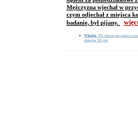
Mężczyzna wjechał w przy
czym odjechał z miejsca kol
więc
badanie, był pijany.
Włodek
: PiS dawno nie rządzi a r
obiecuje 5X tyle