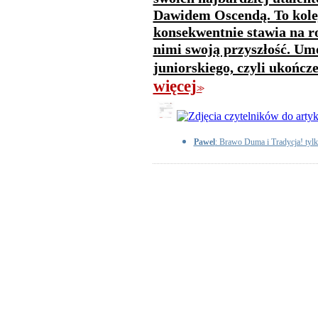
Dawidem Oscendą. To kolej
konsekwentnie stawia na 
nimi swoją przyszłość. U
juniorskiego, czyli ukończ
więcej
>>
Pawel
: Brawo Duma i Tradycja! tyl