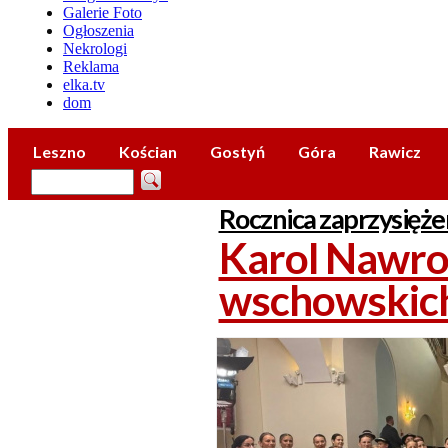
Galerie Foto
Ogłoszenia
Nekrologi
Reklama
elka.tv
dom
Leszno
Kościan
Gostyń
Góra
Rawicz
Rocznica zaprzysięże
Karol Nawroc
wschowskic