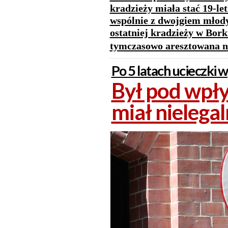
kradzieży miała stać 19-le
wspólnie z dwojgiem młod
ostatniej kradzieży w Bork
tymczasowo aresztowana na
Po 5 latach ucieczki 
Był pod wpł
miał nielega