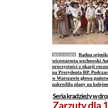
Radna sejmik
WSCHOWA
wicestarosta wschowski And
uroczystości z okazji rocz
na Prezydenta RP. Podcza
w Warszawie głowa państw
nakreśliła plany na kolejne
Seria kradzieży w dro
Zarzuty dla 19