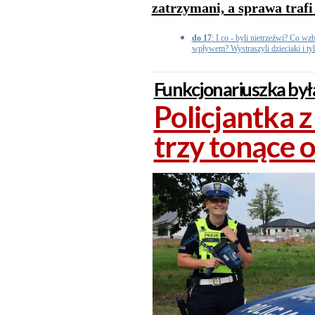
zatrzymani, a sprawa trafi
do 17
: I co - byli nietrzeźwi? Co wz
wpływem? Wystraszyli dzieciaki i tyl
Funkcjonariuszka była
Policjantka 
trzy tonące 