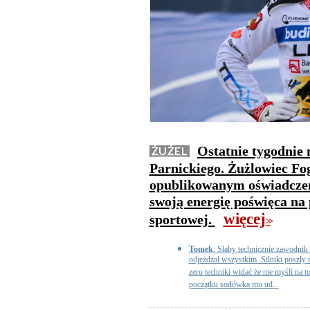
Ostatnie tygodnie 
ŻUŻEL
Parnickiego. Żużlowiec Fo
opublikowanym oświadczeni
swoją energię poświęca na
więcej
sportowej.
>>
Tomek
: Słaby technicznie zawodnik 
odjeżdżał wszystkim. Silniki poszły n
zero techniki widać że nie myśli na to
początku sodówka mu ud...