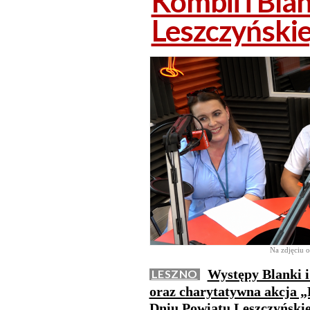
Kombii i Bla
Leszczyński
Na zdjęciu o
Występy Blanki i
LESZNO
oraz charytatywna akcja „
Dniu Powiatu Leszczyńskie