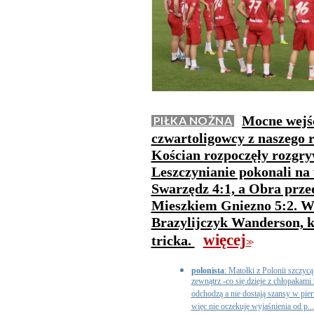
Mocne wejśc
PIŁKA NOŻNA
czwartoligowcy z naszego 
Kościan rozpoczęły rozgry
Leszczynianie pokonali na
Swarzędz 4:1, a Obra prze
Mieszkiem Gniezno 5:2. W 
Brazylijczyk Wanderson, k
więcej
tricka.
>>
polonista
: Matołki z Polonii szczycą
zewnątrz -co się dzieje z chłopakami
odchodzą a nie dostają szansy w pi
więc nie oczekuję wyjaśnienia od p...