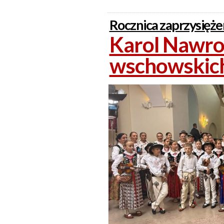
Rocznica zaprzysięże
Karol Nawroc
wschowskic