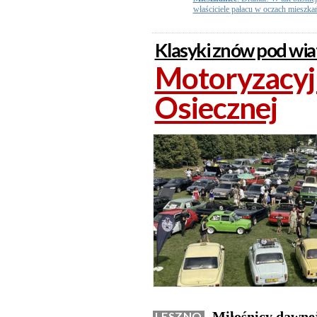
właściciele pałacu w oczach mieszk
Klasyki znów pod wi
Motoryzacyjn
Osiecznej
Miłośnicy dawnej
LESZNO