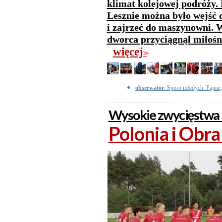
klimat kolejowej podróży
Lesznie można było wejść d
i zajrzeć do maszynowni. W
dworca przyciągnął miłośni
więcej
>>
obserwator
: Sporo młodych. Fajnie,
Wysokie zwycięstwa 
Polonia i Obra