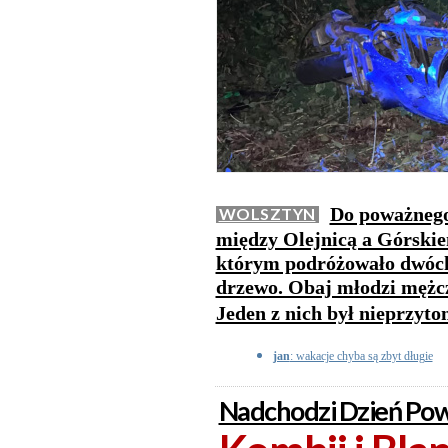
Do poważnego
WOLSZTYN
między Olejnicą a Górskie
którym podróżowało dwóch 
drzewo. Obaj młodzi mężczyź
Jeden z nich był nieprzyt
jan
: wakacje chyba są zbyt długie
Nadchodzi Dzień Pow