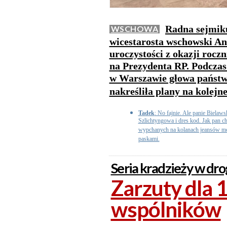
Radna sejmik
WSCHOWA
wicestarosta wschowski And
uroczystości z okazji rocz
na Prezydenta RP. Podcza
w Warszawie głowa państw
nakreśliła plany na kolejne
Tadek
: No fajnie. Ale panie Bielawsk
Szlichtyngowa i dres kod. Jak pan chc
wypchanych na kolanach jeansów móg
paskami.
Seria kradzieży w dro
Zarzuty dla 19
wspólników