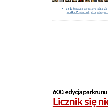
do 2
: Zgadzam się oprawa ładna, ale 
porażka. Pogłos taki, jak u jednego z
600. edycja parkrunu
Licznik się n