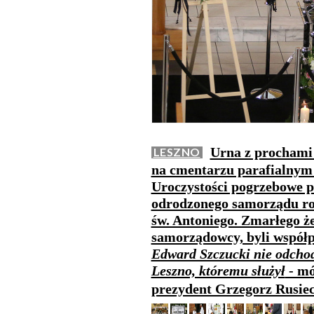
Urna z prochami 
LESZNO
na cmentarzu parafialnym 
Uroczystości pogrzebowe p
odrodzonego samorządu roz
św. Antoniego. Zmarłego ż
samorządowcy, byli współp
Edward Szczucki nie odchod
Leszno, któremu służył
- mó
prezydent Grzegorz Rusie