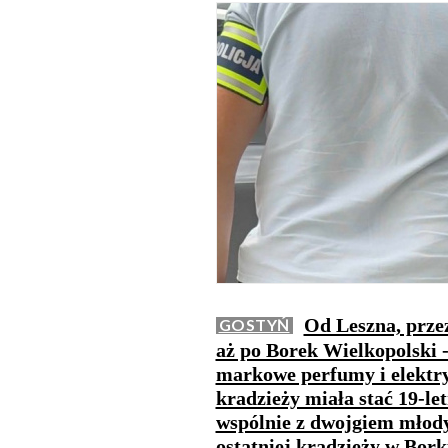
Od Leszna, prze
GOSTYŃ
aż po Borek Wielkopolski -
markowe perfumy i elektry
kradzieży miała stać 19-le
wspólnie z dwojgiem młod
ostatniej kradzieży w Bork