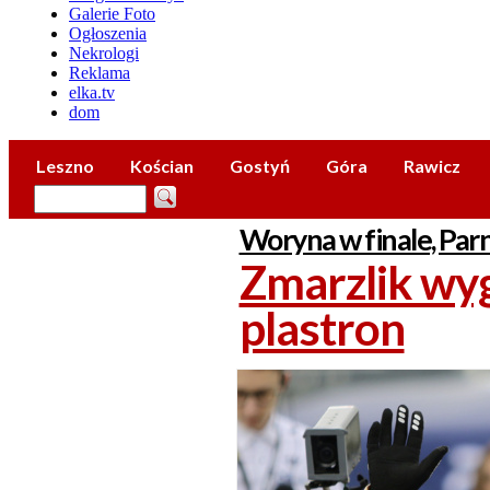
Galerie Foto
Ogłoszenia
Nekrologi
Reklama
elka.tv
dom
Leszno
Kościan
Gostyń
Góra
Rawicz
Woryna w finale, Parn
Zmarzlik wyg
plastron