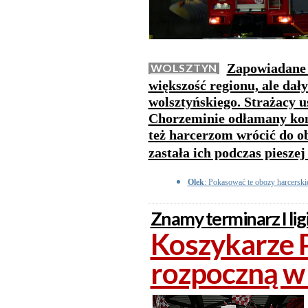
Zapowiadane 
WOLSZTYN
większość regionu, ale dał
wolsztyńskiego. Strażacy 
Chorzeminie odłamany kon
też harcerzom wrócić do o
zastała ich podczas pieszej
Olek
: Pokasować te obozy harcerskie
Znamy terminarz I lig
Koszykarze P
rozpoczną w