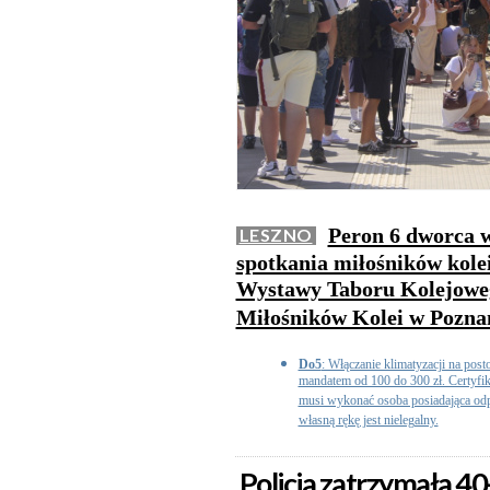
Peron 6 dworca w
LESZNO
spotkania miłośników kolei.
Wystawy Taboru Kolejoweg
Miłośników Kolei w Pozna
Do5
: Włączanie klimatyzacji na post
mandatem od 100 do 300 zł. Certyfika
musi wykonać osoba posiadająca od
własną rękę jest nielegalny.
Policja zatrzymała 4