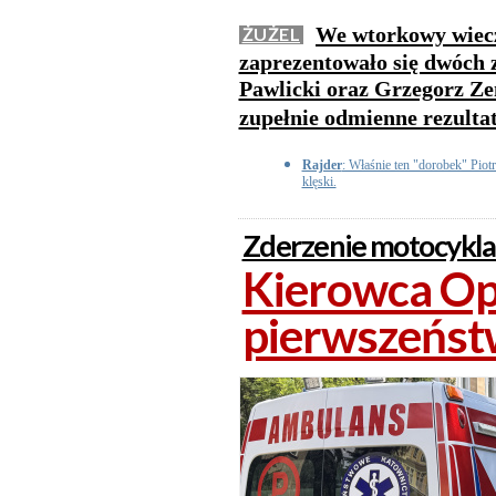
We wtorkowy wieczó
ŻUŻEL
zaprezentowało się dwóch 
Pawlicki oraz Grzegorz Ze
zupełnie odmienne rezulta
Rajder
: Właśnie ten "dorobek" Piot
klęski.
Zderzenie motocykla
Kierowca Opl
pierwszeńst