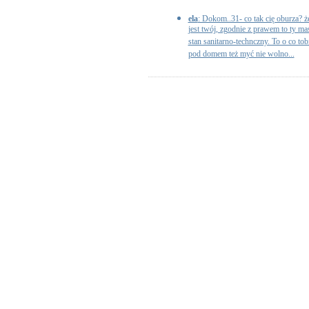
ela
: Dokom..31- co tak cię oburza? 
jest twój, zgodnie z prawem to ty m
stan sanitarno-technczny. To o co to
pod domem też myć nie wolno...