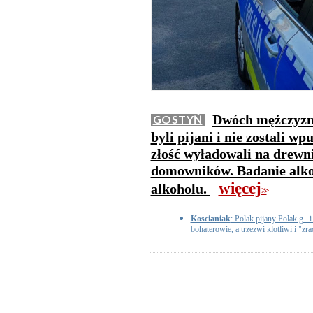
Dwóch mężczyzn 
GOSTYŃ
byli pijani i nie zostali w
złość wyładowali na drewn
domowników. Badanie alko
więcej
alkoholu.
>>
Koscianiak
: Polak pijany Polak g.
bohaterowie, a trzezwi klotliwi i "zr