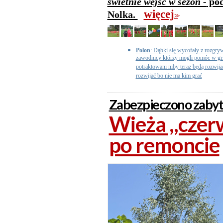
świetnie wejść w sezon -
pod
więcej
Nolka.
>>
Polon
: Dąbki się wycofały z rozgry
zawodnicy którzy mogli pomóc w grze
potraktowani niby teraz będą rozwija
rozwijać bo nie ma kim grać
Zabezpieczono zabyt
Wieża ,,czer
po remoncie