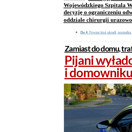
Wojewódzkiego Szpitala Wi
decyzję o ograniczeniu o
oddziale chirurgii urazow
Do 4
: Pewnie ktoś ukradł ,normalka.
Zamiast do domu, traf
Pijani wyłado
i domownik