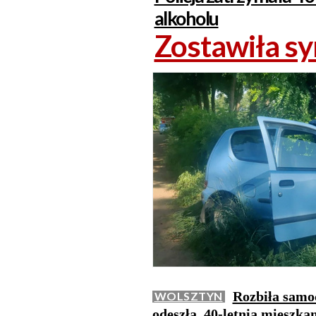
alkoholu
Zostawiła sy
Rozbiła samoc
WOLSZTYN
odeszła. 40-letnia mieszk