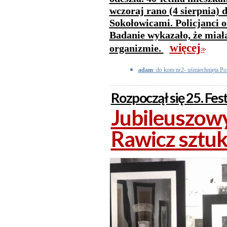
wczoraj rano (4 sierpnia) 
Sokołowicami. Policjanci od
Badanie wykazało, że miała
więcej
organizmie.
>>
adam
: do kom nr2- uśmiechnięta Pols
Rozpoczął się 25. F
Jubileuszowy
Rawicz sztu