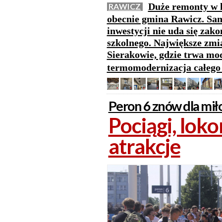
Duże remonty w 
RAWICZ
obecnie gmina Rawicz. Sam
inwestycji nie uda się zak
szkolnego. Największe zm
Sierakowie, gdzie trwa mod
termomodernizacja całeg
Peron 6 znów dla mił
Pociągi, lok
atrakcje