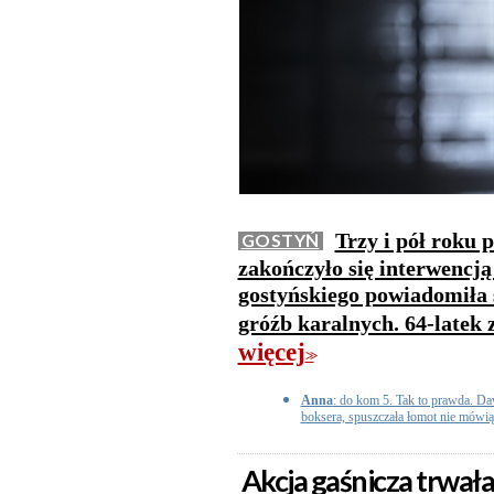
Trzy i pół roku 
GOSTYŃ
zakończyło się interwencją
gostyńskiego powiadomiła 
gróźb karalnych. 64-latek 
więcej
>>
Anna
: do kom 5. Tak to prawda. Da
boksera, spuszczała łomot nie mówią
Akcja gaśnicza trwała