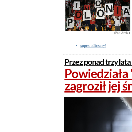
(Fot. Arch.)
super
: odliczamy!
Przez ponad trzy lata 
Powiedziała 
zagroził jej 