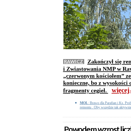
Zakończył się re
RAWICZ
i Zwiastowania NMP w Raw
„czerwonym kościołem” ze 
konieczne, bo z wysokości
więcej
fragmenty cegieł.
>
MOL
: Brawo dla Parafian i Ks. Pro
remontu . Oby wszędzie tak aktywni
Powodem wzrost liczb