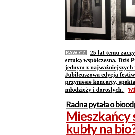
25 lat temu zacz
RAWICZ
sztuką współczesną. Dziś 
jednym z najważniejszych
Jubileuszowa edycja festiw
przyniesie koncerty, spekta
wi
młodzieży i dorosłych.
Radna pytała o biood
Mieszkańcy 
kubły na bio