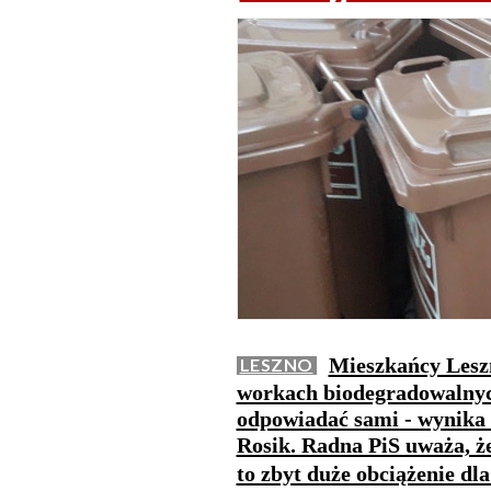
Mieszkańcy Lesz
LESZNO
workach biodegradowalnyc
odpowiadać sami - wynika 
Rosik. Radna PiS uważa, że
to zbyt duże obciążenie d