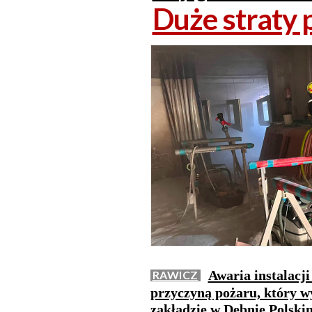
Duże straty 
Awaria instalacji
RAWICZ
przyczyną pożaru, który w
zakładzie w Dębnie Polski