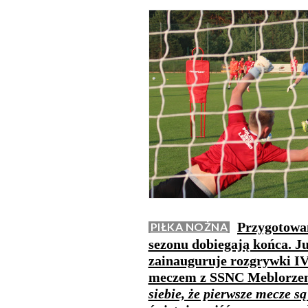
Przygotowan
PIŁKA NOŻNA
sezonu dobiegają końca. Ju
zainauguruje rozgrywki IV
meczem z SSNC Meblorzem
siebie, że pierwsze mecze są