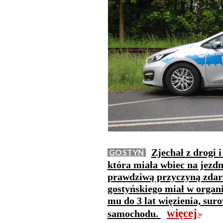
Zjechał z drogi 
GOSTYŃ
która miała wbiec na jezdn
prawdziwą przyczyną zdarz
gostyńskiego miał w organ
mu do 3 lat więzienia, sur
więcej
samochodu.
>>