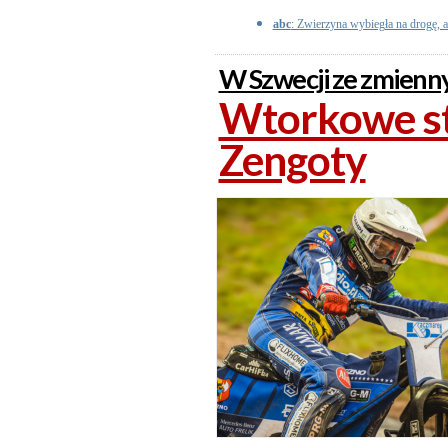
abc
: Zwierzyna wybiegła na drogę, a
W Szwecji ze zmienn
Wtorkowe sta
Zengoty