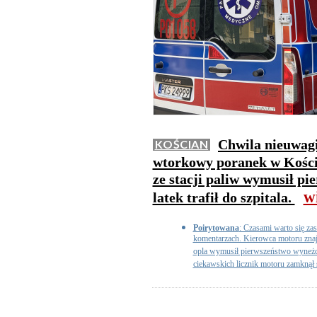
Chwila nieuwag
KOŚCIAN
wtorkowy poranek w Kości
ze stacji paliw wymusił pi
w
latek trafił do szpitala.
Poirytowana
: Czasami warto się za
komentarzach. Kierowca motoru znaj
opla wymusił pierwszeństwo wyneżdż
ciekawskich licznik motoru zamknął