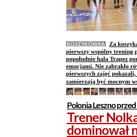
Za koszyk
KOSZYKÓWKA
pierwszy wspólny trening 
popołudnie hala Trapez po
emocjami. Nie zabrakło ró
pierwszych zajęć pokazali
zamierzają być mocnym ws
Polonia Leszno przed
Trener Nolka
dominował n