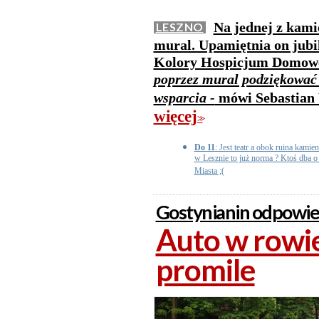
Na jednej z kami
LESZNO
mural. Upamiętnia on jubil
Kolory Hospicjum Domow
poprzez mural podziękować 
wsparcia -
mówi Sebastian 
więcej
>>
Do 11
: Jest teatr a obok ruina kamie
w Lesznie to już norma ? Ktoś dba 
Miasta ;(
Gostynianin odpowie
Auto w rowie
promile