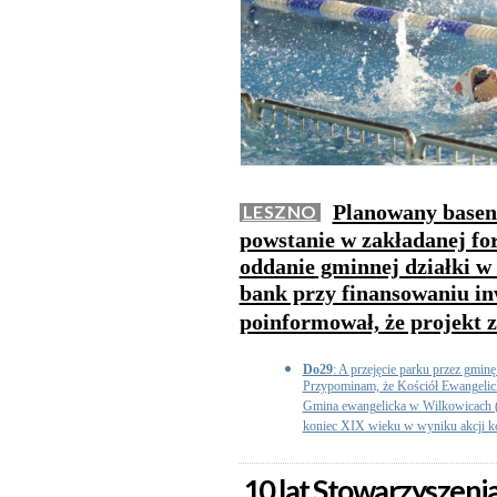
Planowany basen
LESZNO
powstanie w zakładanej for
oddanie gminnej działki w
bank przy finansowaniu in
poinformował, że projekt 
Do29
: A przejęcie parku przez gmi
Przypominam, że Kościół Ewangelick
Gmina ewangelicka w Wilkowicach (
koniec XIX wieku w wyniku akcji ko
10 lat Stowarzyszeni