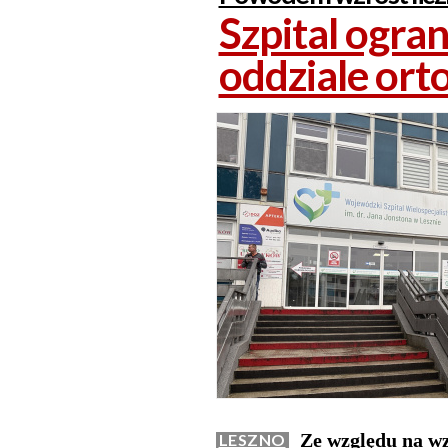
Szpital ogra
oddziale or
Ze względu na wzr
LESZNO