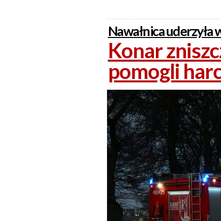
Nawałnica uderzyła w
Konar zniszc
pomogli har