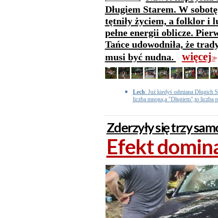
Długiem Starem. W sobotę t
tętniły życiem, a folklor i
pełne energii oblicze. Pie
Tańce udowodniła, że trady
więcej
musi być nudna.
>>
Lech
: Już kiedyś odmiana Długich S
liczba mnoga,a "Długiem",to liczba 
Zderzyły się trzy sa
Efekt domina