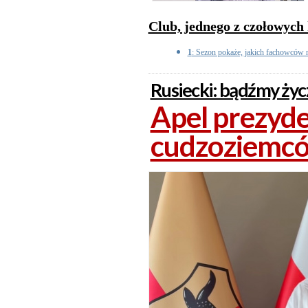
Club, jednego z czołowych
1
: Sezon pokaże, jakich fachowców n
Rusiecki: bądźmy ży
Apel prezyd
cudzoziemc