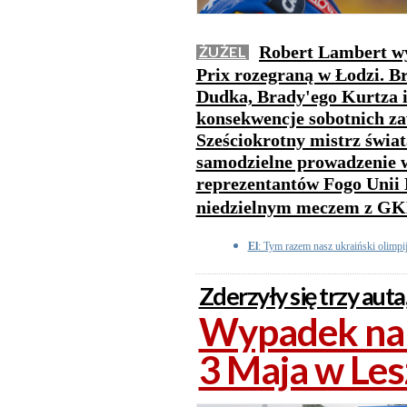
Robert Lambert wy
ŻUŻEL
Prix rozegraną w Łodzi. B
Dudka, Brady'ego Kurtza i
konsekwencje sobotnich z
Sześciokrotny mistrz świata
samodzielne prowadzenie w 
reprezentantów Fogo Unii
niedzielnym meczem z G
El
: Tym razem nasz ukraiński olimpi
Zderzyły się trzy auta,
Wypadek na 
3 Maja w Les