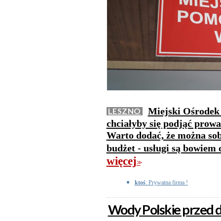
Miejski Ośrodek 
LESZNO
chciałyby się podjąć prowa
Warto dodać, że można so
budżet - usługi są bowiem
więcej
>>
ktoś
: Prywatna firma !
Wody Polskie przed d