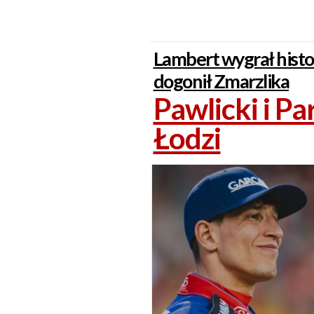
Lambert wygrał histo
dogonił Zmarzlika
Pawlicki i Pa
Łodzi