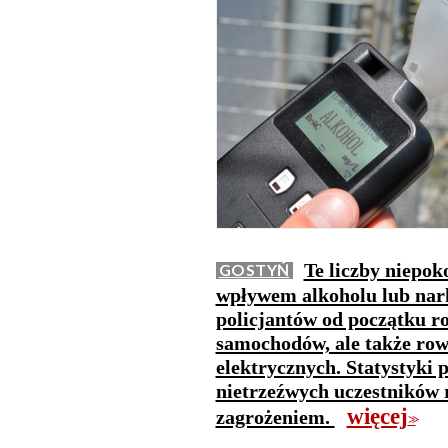
Te liczby niepok
GOSTYŃ
wpływem alkoholu lub nark
policjantów od początku r
samochodów, ale także row
elektrycznych. Statystyki 
nietrzeźwych uczestników
więcej
zagrożeniem.
>>