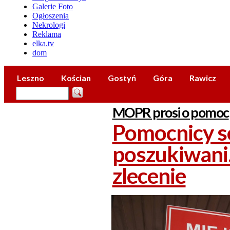
Galerie Foto
Ogłoszenia
Nekrologi
Reklama
elka.tv
dom
Leszno
Kościan
Gostyń
Góra
Rawicz
MOPR prosi o pomoc
Pomocnicy s
poszukiwani
zlecenie