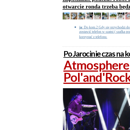
otwarcie ronda trzeba będz
ja
: Do kom.2 Gdy się przychodzi do 
zostawić telefon w szatni ( szafka pr
korzystać z telefonu.
Po Jarocinie czas na k
Atmosphere z
Pol'and'Roc