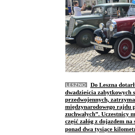
Do Leszna dotar
LESZNO
dwadzieścia zabytkowych 
przedwojennych, zatrzymał
międzynarodowego rajdu p
zuchwałych”. Uczestnicy m
część załóg z dojazdem na
ponad dwa tysiące kilome