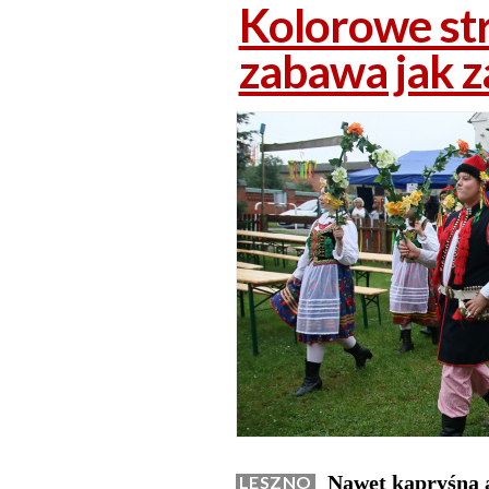
Kolorowe str
zabawa jak z
Nawet kapryśna a
LESZNO