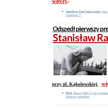
więcej
>>
Speedway Fan Unia Leszno
: Unia
Grudziądz !!!
Odszedł pierwszy p
Stanisław Ra
wi
przy ul. Kąkolewskiej
Do11
: Brawo! Złóż CV do wywiadu. 
Fachowcy potrzebni.