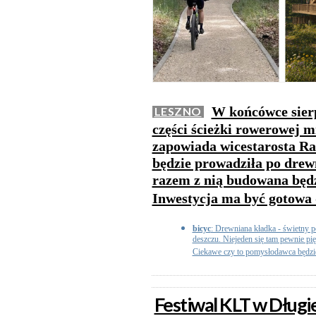
W końcówce sierp
LESZNO
części ścieżki rowerowej 
zapowiada wicestarosta Ra
będzie prowadziła po drew
razem z nią budowana będ
Inwestycja ma być gotowa
bicyc
: Drewniana kładka - świetny p
deszczu. Niejeden się tam pewnie pię
Ciekawe czy to pomysłodawca będzie
Festiwal KLT w Dług