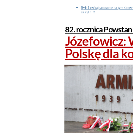
Syf
: I czekaj tam sobie na tym skr
za syf !!!!
82. rocznica Powsta
Józefowicz: 
Polskę dla k