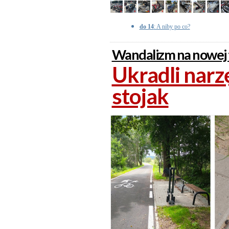
do 14
: A niby po co?
Wandalizm na nowej 
Ukradli narz
stojak