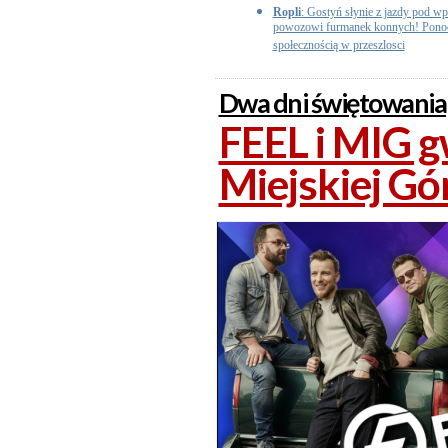
Ropli
: Gostyń słynie z jazdy pod w
powozowi furmanek konnych! Ponoć t
społecznością w przeszlosci
Dwa dni świętowania
FEEL i MIG 
Miejskiej Gó