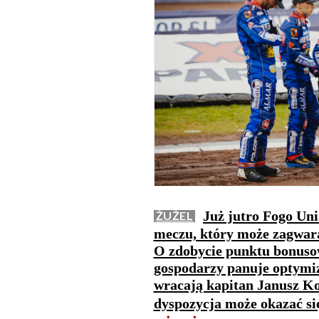
Już jutro Fogo U
ŻUŻEL
meczu, który może zagwar
O zdobycie punktu bonusow
gospodarzy panuje optymiz
wracają kapitan Janusz Ko
dyspozycja może okazać si