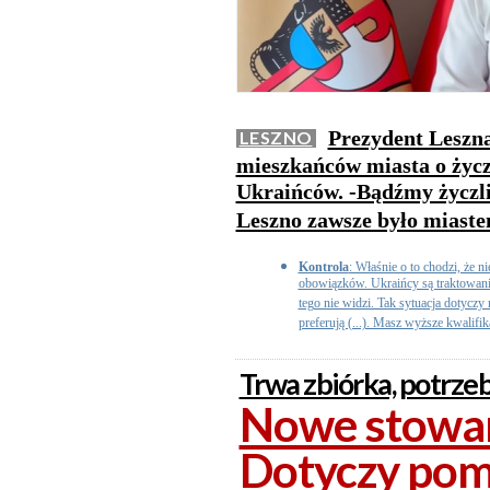
Prezydent Leszna
LESZNO
mieszkańców miasta o życz
Ukraińców. -Bądźmy życzli
Leszno zawsze było miaste
Kontrola
: Właśnie o to chodzi, że 
obowiązków. Ukraińcy są traktowani 
tego nie widzi. Tak sytuacja dotyczy
preferują (...). Masz wyższe kwalifika
Trwa zbiórka, potrzeb
Nowe stowar
Dotyczy pom