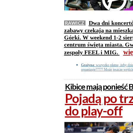
Dwa dni koncertó
RAWICZ
zabawy czekają na mieszka
Górki. W weekend 1-2 sier
centrum święta miasta. G
wię
zespoły FEEL i MIG.
Grażyna
: wszystko płatne, żeby dzie
organizuje????? Może jeszcze wejśc
Kibice mają ponieść 
Pojadą po tr
do play-off