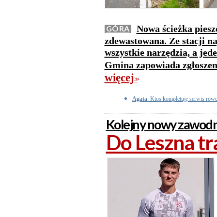
Nowa ścieżka pies
GÓRA
zdewastowana. Ze stacji n
wszystkie narzędzia, a jed
Gmina zapowiada zgłoszeni
więcej
>>
Agata
: Ktos kompletuję serwis row
Kolejny nowy zawodni
Do Leszna tra