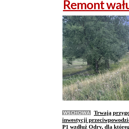
Remont wału 
Trwają przygo
WSCHOWA
inwestycji przeciwpowodzi
P1 wzdłuż Odry, dla które