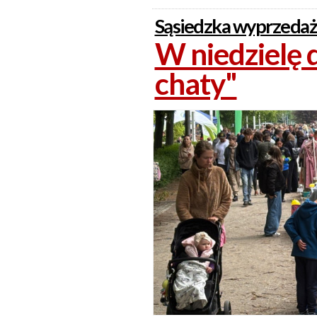
Sąsiedzka wyprzedaż
W niedzielę d
chaty"