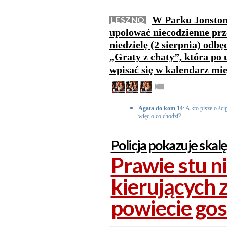
W Parku Jonston
LESZNO
upolować niecodzienne prz
niedzielę (2 sierpnia) odbę
„Graty z chaty”, która po 
wpisać się w kalendarz mi
Agata do kom 14
: A kto pisze o ści
więc o co chodzi?
Policja pokazuje skal
Prawie stu n
kierujących
powiecie go