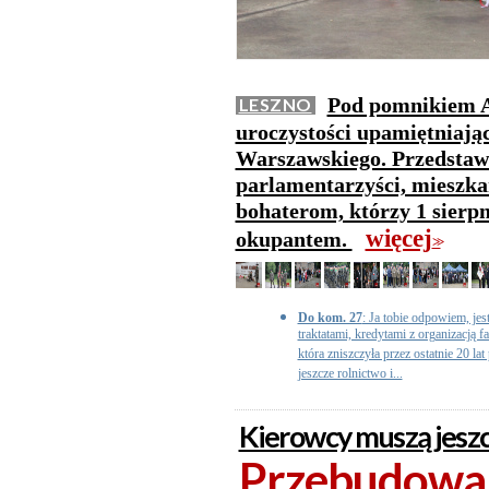
Pod pomnikiem A
LESZNO
uroczystości upamiętniają
Warszawskiego. Przedstaw
parlamentarzyści, mieszkań
bohaterom, którzy 1 sierpn
więcej
okupantem.
>>
Do kom. 27
: Ja tobie odpowiem, j
traktatami, kredytami z organizacją f
która zniszczyła przez ostatnie 20 la
jeszcze rolnictwo i...
Kierowcy muszą jesz
Przebudowa 