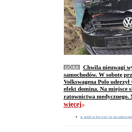
Chwila nieuwagi wy
GÓRA
samochodów. W sobotę prz
Volkswagena Polo uderzył 
efekt domina. Na miejsce s
ratownictwa medycznego. Na
więcej
>>
x
: antek to bot więć sie nie nakręca