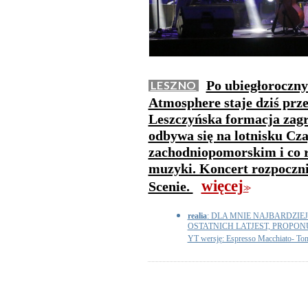
Po ubiegłoroczny
LESZNO
Atmosphere staje dziś pr
Leszczyńska formacja zagr
odbywa się na lotnisku Cz
zachodniopomorskim i co r
muzyki. Koncert rozpocznie
więcej
Scenie.
>>
realia
: DLA MNIE NAJBARDZI
OSTATNICH LATJEST, PROPO
YT wersję: Espresso Macchiato- To