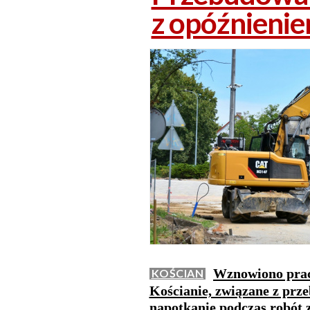
z opóźnieni
Wznowiono prac
KOŚCIAN
Kościanie, związane z prz
napotkanie podczas robót