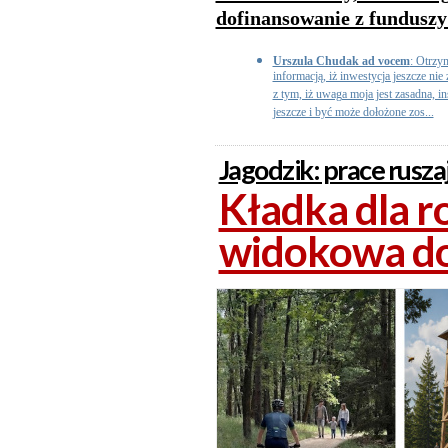
dofinansowanie z funduszy
Urszula Chudak ad vocem
: Otrzy
informacją, iż inwestycja jeszcze ni
z tym, iż uwaga moja jest zasadna, i
jeszcze i być może dołożone zos...
Jagodzik: prace rusza
Kładka dla r
widokowa do