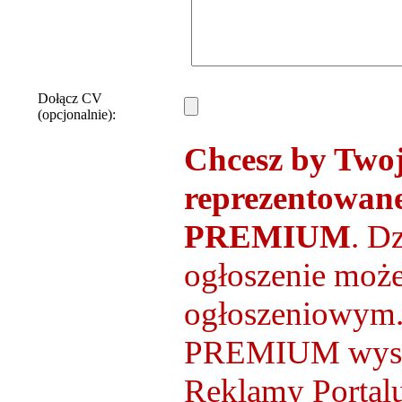
Dołącz CV
(opcjonalnie):
Chcesz by Twoje
reprezentowane
PREMIUM
. D
ogłoszenie moż
ogłoszeniowy
PREMIUM wystar
Reklamy Portalu