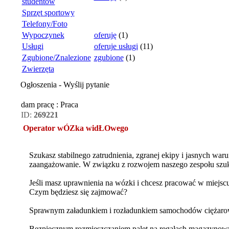
studentów
Sprzęt sportowy
Telefony/Foto
Wypoczynek
oferuję
(1)
Usługi
oferuje usługi
(11)
Zgubione/Znalezione
zgubione
(1)
Zwierzęta
Ogłoszenia - Wyślij pytanie
dam pracę : Praca
ID:
269221
Operator wÓZka widŁOwego
Szukasz stabilnego zatrudnienia, zgranej ekipy i jasnych 
zaangażowanie. W związku z rozwojem naszego zespołu szuk
Jeśli masz uprawnienia na wózki i chcesz pracować w miejscu
Czym będziesz się zajmować?
Sprawnym załadunkiem i rozładunkiem samochodów ciężaro
Bezpiecznym rozmieszczaniem palet na regałach magazynowyc