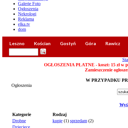
10.08 Klub 
Galerie Foto
Ogłoszenia
Nekrologi
Reklama
elka.tv
dom
Leszno
Kościan
Gostyń
Góra
Rawicz
Sta
OGŁOSZENIA PŁATNE - koszt: 15 zł w płatn
Zamieszczenie ogłosze
W PRZYPADKU P
Ogłoszenia
Wyśl
Kategorie
Rodzaj
Drobne
kupię
(1)
sprzedam
(2)
Dziecięce