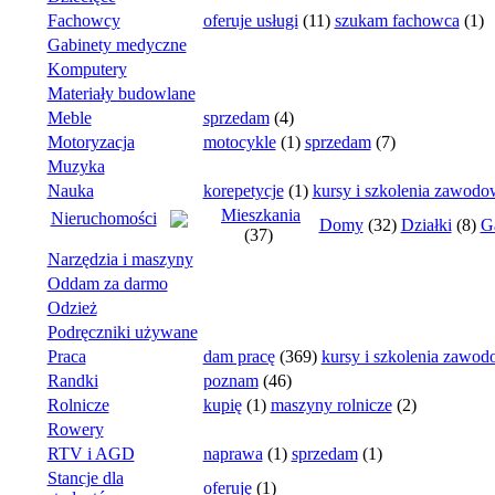
Fachowcy
oferuje usługi
(11)
szukam fachowca
(1)
Gabinety medyczne
Komputery
Materiały budowlane
Meble
sprzedam
(4)
Motoryzacja
motocykle
(1)
sprzedam
(7)
Muzyka
Nauka
korepetycje
(1)
kursy i szkolenia zawodo
Mieszkania
Nieruchomości
Domy
(32)
Działki
(8)
G
(37)
Narzędzia i maszyny
Oddam za darmo
Odzież
Podręczniki używane
Praca
dam pracę
(369)
kursy i szkolenia zawo
Randki
poznam
(46)
Rolnicze
kupię
(1)
maszyny rolnicze
(2)
Rowery
RTV i AGD
naprawa
(1)
sprzedam
(1)
Stancje dla
oferuję
(1)