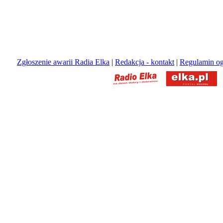
Zgłoszenie awarii Radia Elka
|
Redakcja - kontakt
|
Regulamin og