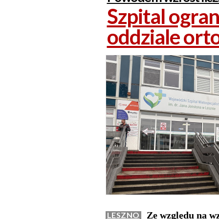
Szpital ogra
oddziale or
Ze względu na wzr
LESZNO