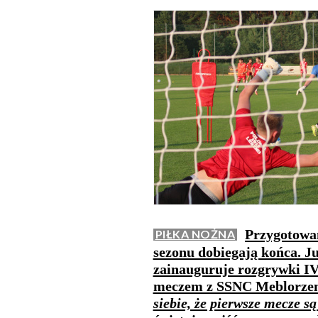
Przygotowan
PIŁKA NOŻNA
sezonu dobiegają końca. Ju
zainauguruje rozgrywki IV
meczem z SSNC Meblorzem
siebie, że pierwsze mecze są