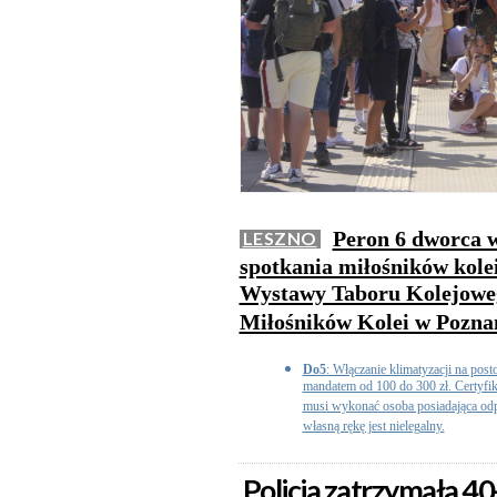
Peron 6 dworca w
LESZNO
spotkania miłośników kolei.
Wystawy Taboru Kolejoweg
Miłośników Kolei w Pozna
Do5
: Włączanie klimatyzacji na post
mandatem od 100 do 300 zł. Certyfika
musi wykonać osoba posiadająca od
własną rękę jest nielegalny.
Policja zatrzymała 4