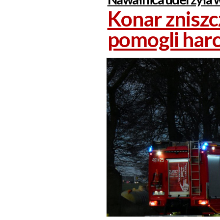
Konar zniszc
pomogli har