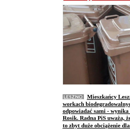
Mieszkańcy Lesz
LESZNO
workach biodegradowalnyc
odpowiadać sami - wynika 
Rosik. Radna PiS uważa, że
to zbyt duże obciążenie d