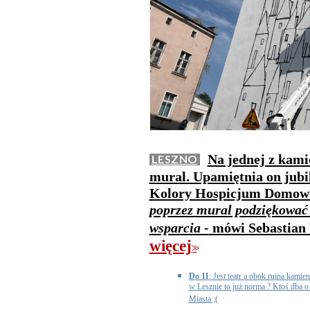
Na jednej z kami
LESZNO
mural. Upamiętnia on jubil
Kolory Hospicjum Domow
poprzez mural podziękować 
wsparcia -
mówi Sebastian 
więcej
>>
Do 11
: Jest teatr a obok ruina kamie
w Lesznie to już norma ? Ktoś dba 
Miasta ;(