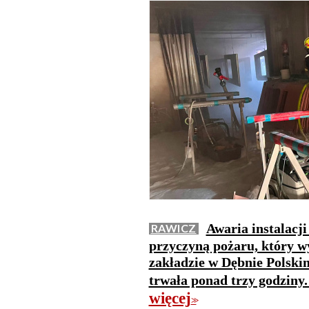
Awaria instalacji
RAWICZ
przyczyną pożaru, który w
zakładzie w Dębnie Polski
trwała ponad trzy godziny. 
więcej
>>