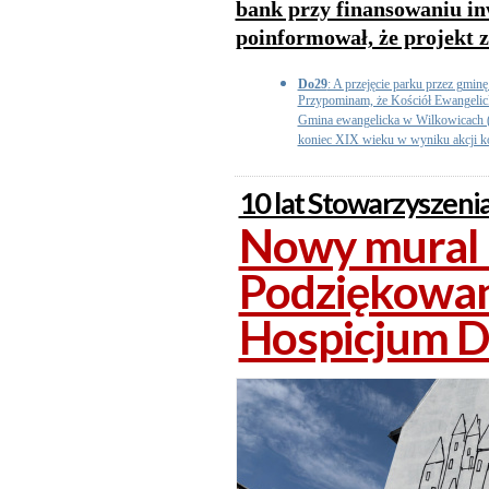
bank przy finansowaniu in
poinformował, że projekt 
Do29
: A przejęcie parku przez gmi
Przypominam, że Kościół Ewangelick
Gmina ewangelicka w Wilkowicach (
koniec XIX wieku w wyniku akcji ko
10 lat Stowarzyszeni
Nowy mural 
Podziękowan
Hospicjum