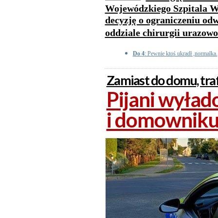
Wojewódzkiego Szpitala Wi
decyzję o ograniczeniu o
oddziale chirurgii urazow
Do 4
: Pewnie ktoś ukradł ,normalka.
Zamiast do domu, traf
Pijani wyłado
i domownik