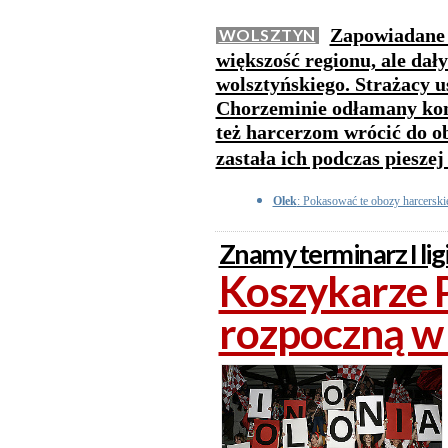
Zapowiadane 
WOLSZTYN
większość regionu, ale dał
wolsztyńskiego. Strażacy 
Chorzeminie odłamany kon
też harcerzom wrócić do o
zastała ich podczas pieszej
Olek
: Pokasować te obozy harcerskie
Znamy terminarz I lig
Koszykarze P
rozpoczną w