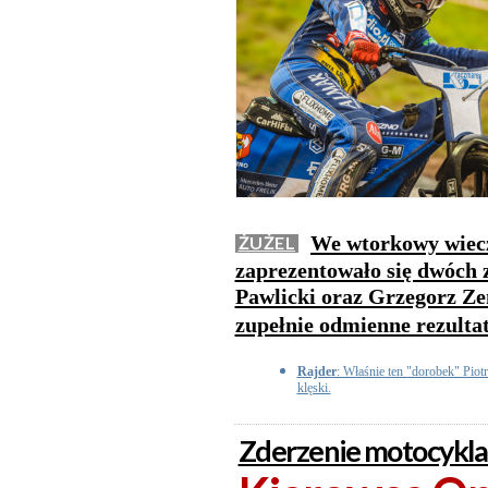
We wtorkowy wieczó
ŻUŻEL
zaprezentowało się dwóch 
Pawlicki oraz Grzegorz Ze
zupełnie odmienne rezulta
Rajder
: Właśnie ten "dorobek" Piot
klęski.
Zderzenie motocykla