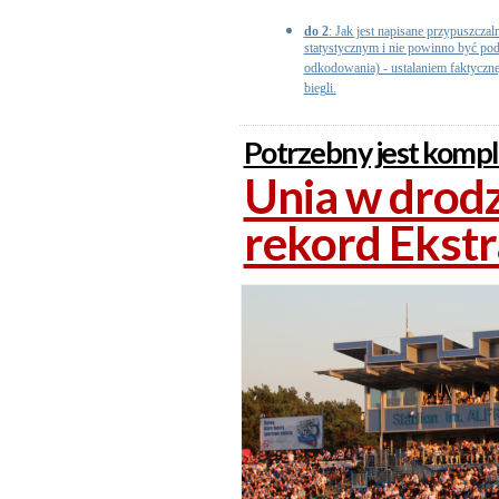
do 2
: Jak jest napisane przypuszczal
statystycznym i nie powinno być po
odkodowania) - ustalaniem faktyczne
biegli.
Potrzebny jest komp
Unia w drod
rekord Ekstra