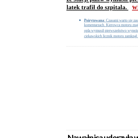
w
latek trafił do szpitala.
Poirytowana
: Czasami warto się za
komentarzach. Kierowca motoru znaj
opla wymusił pierwszeństwo wyneżdż
ciekawskich licznik motoru zamknął
Nawałnica uderzyła w