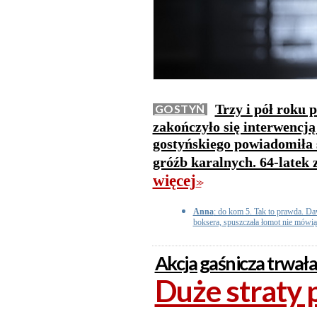
Trzy i pół roku 
GOSTYŃ
zakończyło się interwencją
gostyńskiego powiadomiła 
gróźb karalnych. 64-latek 
więcej
>>
Anna
: do kom 5. Tak to prawda. Da
boksera, spuszczała łomot nie mówią
Akcja gaśnicza trwała
Duże straty 