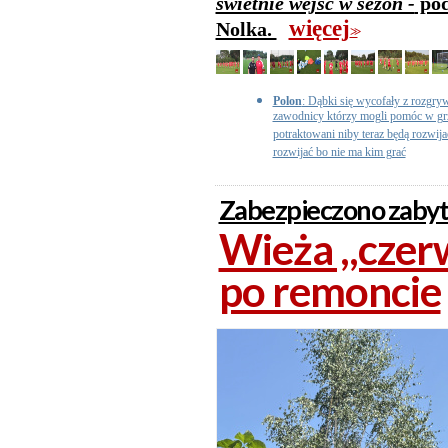
świetnie wejść w sezon -
pod
więcej
Nolka.
>>
Polon
: Dąbki się wycofały z rozgry
zawodnicy którzy mogli pomóc w grze
potraktowani niby teraz będą rozwija
rozwijać bo nie ma kim grać
Zabezpieczono zabyt
Wieża ,,czer
po remoncie