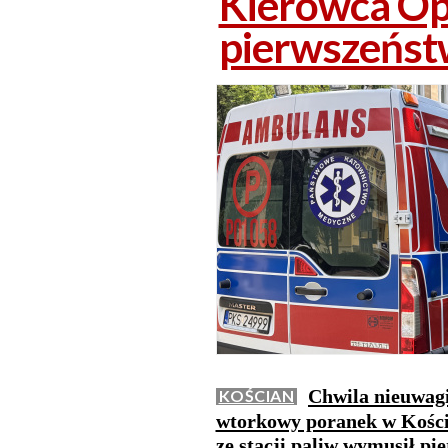
Kierowca Opl
pierwszeńst
Chwila nieuwag
KOŚCIAN
wtorkowy poranek w Kości
ze stacji paliw wymusił pi