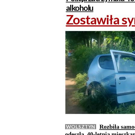
alkoholu
Zostawiła sy
Rozbiła samoc
WOLSZTYN
odeszła. 40-letnia mieszk