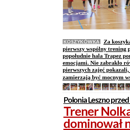
Za koszyk
KOSZYKÓWKA
pierwszy wspólny trening 
popołudnie hala Trapez po
emocjami. Nie zabrakło ró
pierwszych zajęć pokazali
zamierzają być mocnym ws
Polonia Leszno przed
Trener Nolka
dominował n