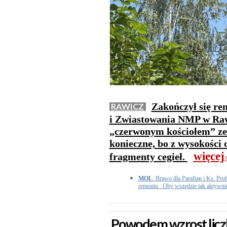
Zakończył się re
RAWICZ
i Zwiastowania NMP w Raw
„czerwonym kościołem” ze 
konieczne, bo z wysokości
więcej
fragmenty cegieł.
>
MOL
: Brawo dla Parafian i Ks. Pro
remontu . Oby wszędzie tak aktywni
Powodem wzrost liczb