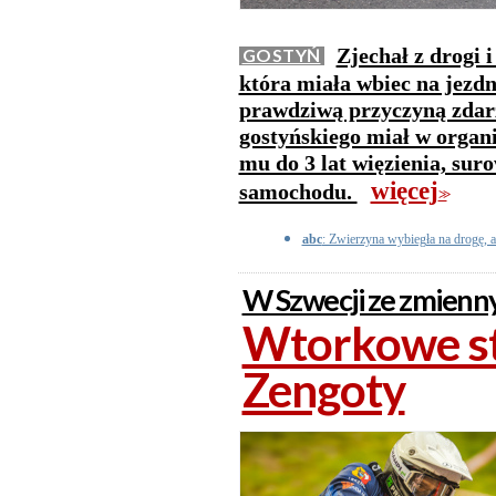
Zjechał z drogi 
GOSTYŃ
która miała wbiec na jezdn
prawdziwą przyczyną zdarz
gostyńskiego miał w organ
mu do 3 lat więzienia, sur
więcej
samochodu.
>>
abc
: Zwierzyna wybiegła na drogę, a
W Szwecji ze zmienn
Wtorkowe sta
Zengoty