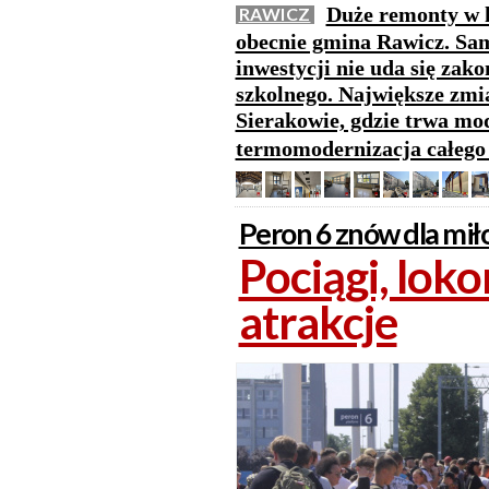
Duże remonty w 
RAWICZ
obecnie gmina Rawicz. Sam
inwestycji nie uda się zak
szkolnego. Największe zm
Sierakowie, gdzie trwa mod
termomodernizacja całeg
Peron 6 znów dla mił
Pociągi, lok
atrakcje