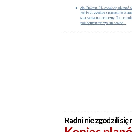
ela
: Dokom..31- co tak cię oburza? 
jest twój, zgodnie z prawem to ty m
stan sanitarno-technczny. To o co to
pod domem też myć nie wolno...
Radni nie zgodzili się
Koniec plan