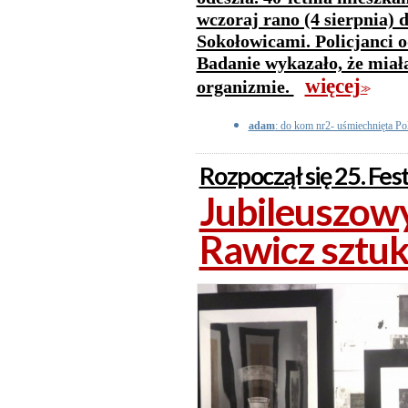
wczoraj rano (4 sierpnia) 
Sokołowicami. Policjanci od
Badanie wykazało, że miała
więcej
organizmie.
>>
adam
: do kom nr2- uśmiechnięta Pols
Rozpoczął się 25. F
Jubileuszowy
Rawicz sztu