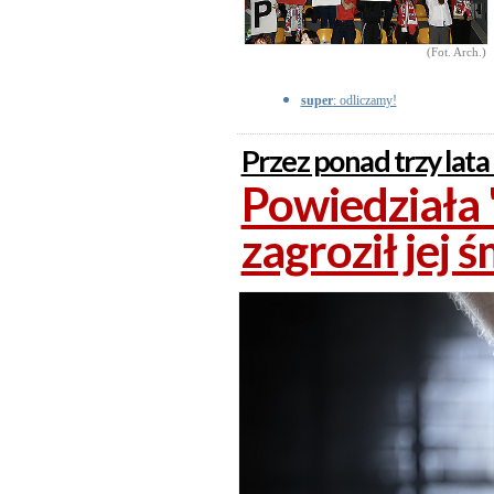
(Fot. Arch.)
super
: odliczamy!
Przez ponad trzy lata 
Powiedziała 
zagroził jej 