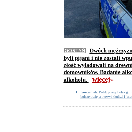
Dwóch mężczyzn 
GOSTYŃ
byli pijani i nie zostali w
złość wyładowali na drewn
domowników. Badanie alko
więcej
alkoholu.
>>
Koscianiak
: Polak pijany Polak g.
bohaterowie, a trzezwi klotliwi i "zr