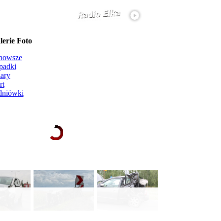
erie Foto
nowsze
padki
ary
rt
dniówki
Ładowanie galerii zdjęć...
więcej...