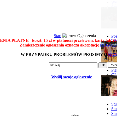
Wyp
Śmi
Gó
Wy
Start
Ogłoszenia
Poż
A PŁATNE - koszt: 15 zł w płatności przelewem, kartą lub 23,3
Wie
Zamieszczenie ogłoszenia oznacza akceptację
REGUL
Poż
W PRZYPADKU PROBLEMÓW PROSIMY O
KO
Pie
GI 
Wyślij swoje ogłoszenie
Ne
Pon
Stu
Stu
Stu
reklama