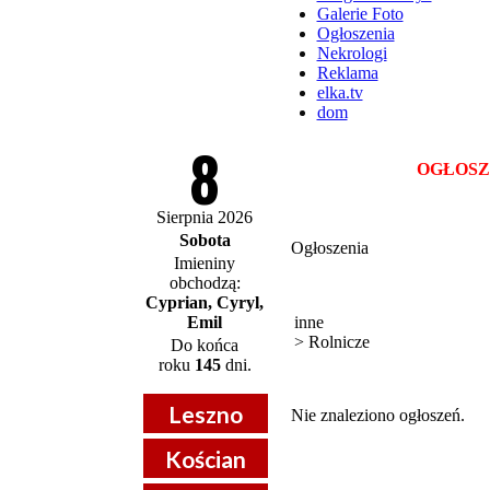
Galerie Foto
Ogłoszenia
Nekrologi
Reklama
elka.tv
dom
8
OGŁOSZENI
Sierpnia 2026
Sobota
Ogłoszenia
Imieniny
obchodzą:
Cyprian, Cyryl,
Emil
inne
> Rolnicze
Do końca
roku
145
dni.
Leszno
Nie znaleziono ogłoszeń.
Kościan