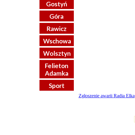
Gostyń
Góra
Rawicz
Wschowa
Wolsztyn
Felieton
Adamka
Sport
Zgłoszenie awarii Radia Elka