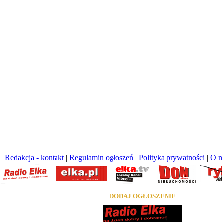
|
Redakcja - kontakt
|
Regulamin ogłoszeń
|
Polityka prywatności
|
O n
DODAJ OGŁOSZENIE