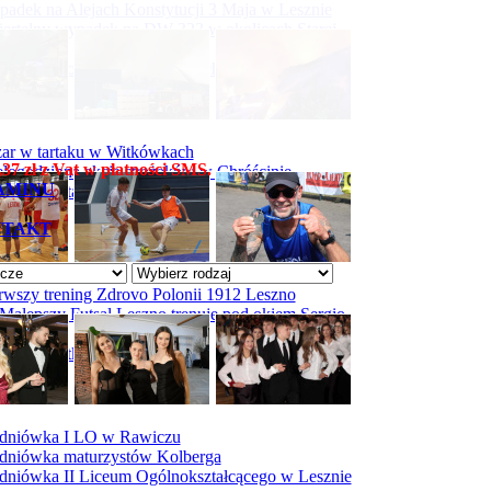
adek na Alejach Konstytucji 3 Maja w Lesznie
ertelny wypadek na DW 323 w okolicach Starej
ry
padek na obwodnicy Święciechowy
ar w tartaku w Witkówkach
7 zł z Vat w płatności SMS.
logodzinna akcja strażaków w Chróścinie
AMINU
ar hali tartaku w Racocie
NTAKT
rwszy trening Zdrovo Polonii 1912 Leszno
Malepszy Futsal Leszno trenuje pod okiem Sergio
vesa
iecka 10-tka
dniówka I LO w Rawiczu
dniówka maturzystów Kolberga
dniówka II Liceum Ogólnokształcącego w Lesznie