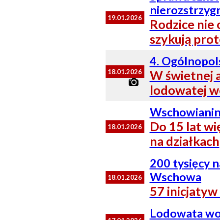
nierozstrzyg
19.01.2026
Rodzice nie 
szykują prot
4. Ogólnopol
18.01.2026
W świetnej a
lodowatej w
Wschowianin 
Do 15 lat w
18.01.2026
na działkach
200 tysięcy n
Wschowa
18.01.2026
57 inicjaty
Lodowata wod