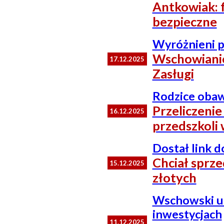
Antkowiak: f
bezpieczne
Wyróżnieni p
Wschowianie
17.12.2025
Zasługi
Rodzice obawi
Przeliczenie
16.12.2025
przedszkoli
Dostał link d
Chciał sprze
15.12.2025
złotych
Wschowski ur
inwestycjach
11.12.2025