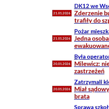
DK12 we Wsc
Zderzenie bu
21.01.2026
trafiły do sz
Pożar miesz
Jedna osoba t
21.01.2026
ewakuowano
Była operator
Milewicz: ni
20.01.2026
zastrzeżeń
Zatrzymali k
Miał sądowy
20.01.2026
brata
Sprawa szkoł