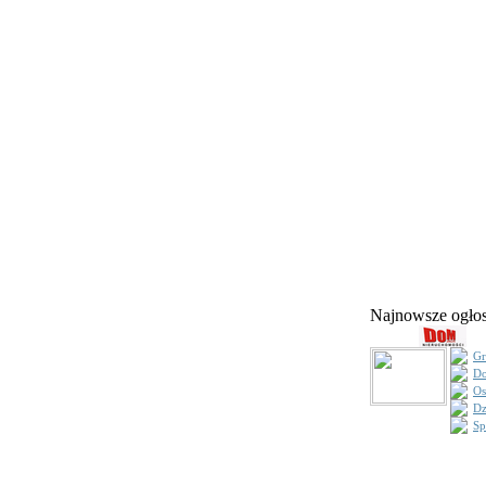
Najnowsze ogł
Gr
Do
Os
Dz
Sp