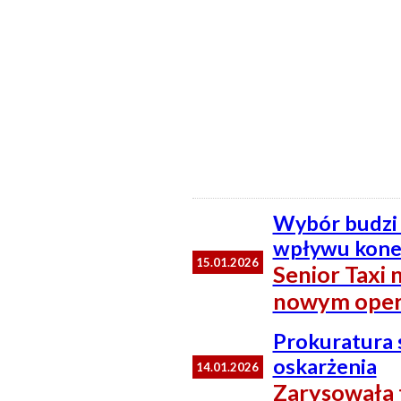
Wybór budzi 
wpływu konek
15.01.2026
Senior Taxi 
nowym ope
Prokuratura 
oskarżenia
14.01.2026
Zarysowała 