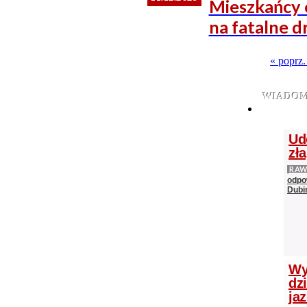
Mieszkańcy o
na fatalne d
« poprz
WIADOM
Ud
zł
RAW
odpo
Dubi
Wy
dz
ja