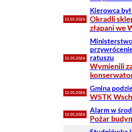
Kierowca by
Okradli skle
13.01.2026
złapani we 
Ministerstwo
przywróceni
ratuszu
12.01.2026
Wymienili z
konserwato
Gmina podziel
12.01.2026
WSTK Wscho
Alarm w środ
12.01.2026
Pożar budyn
Studniówka I