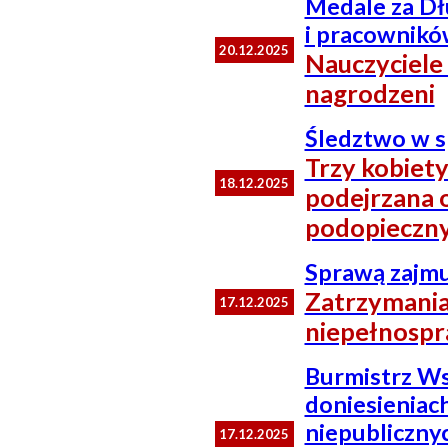
Medale za Dł
i pracownikó
20.12.2025
Nauczyciele
nagrodzeni
Śledztwo w 
Trzy kobiety
18.12.2025
podejrzana o
podopieczn
Sprawą zajmu
Zatrzymania
17.12.2025
niepełnospr
Burmistrz Ws
doniesieniach
niepubliczny
17.12.2025