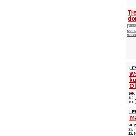
Tr
do
PIŁ
do n
sobot
LE
Ws
ko
Of
109.
110.
111.
LE
ma
50.
W
51.
4
52.
P