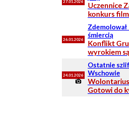
27.01.2026
Uczennice Z
konkurs fil
Zdemolował h
śmiercią
26.01.2026
Konflikt Gr
wyrokiem s
Ostatnie szl
Wschowie
24.01.2026
Wolontariusz
Gotowi do 