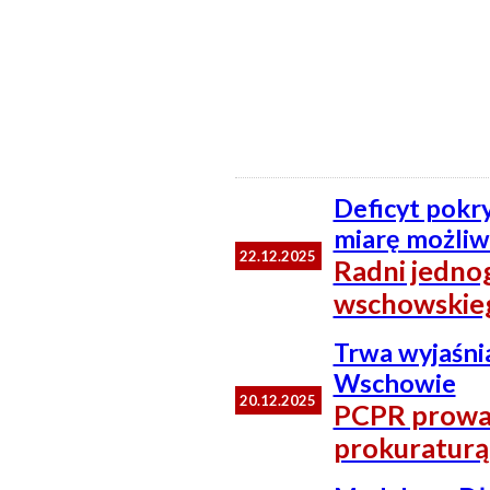
Deficyt pokry
miarę możliw
22.12.2025
Radni jednog
wschowskie
Trwa wyjaśni
Wschowie
20.12.2025
PCPR prowad
prokuraturą