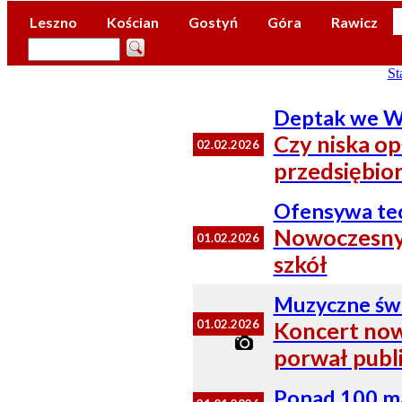
Leszno
Kościan
Gostyń
Góra
Rawicz
St
Deptak we Ws
Czy niska op
02.02.2026
przedsiębio
Ofensywa tec
Nowoczesny 
01.02.2026
szkół
Muzyczne św
01.02.2026
Koncert now
porwał publ
Ponad 100 ma