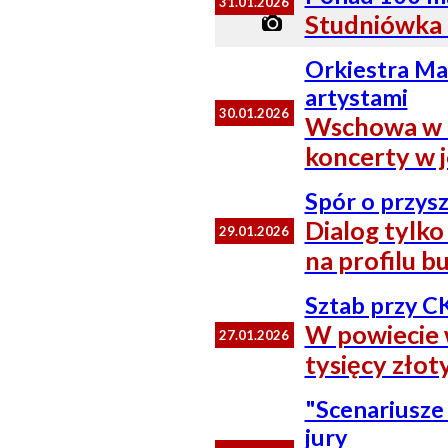
31.01.2026
Studniówka 
Orkiestra Ma
artystami
30.01.2026
Wschowa w ry
koncerty w 
Spór o przysz
Dialog tylk
29.01.2026
na profilu b
Sztab przy C
W powiecie 
27.01.2026
tysięcy złot
"Scenariusze
jury