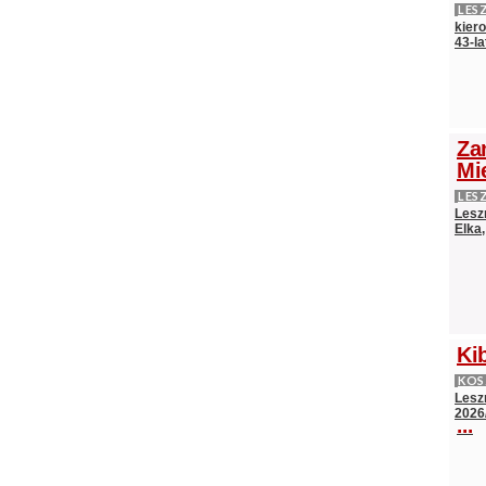
LES
kier
43-l
Za
Mi
LES
Lesz
Elka
Ki
KO
Lesz
2026
...