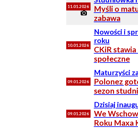
11.01.2026
Myśli o matu
zabawa
Nowości i sp
roku
10.01.2026
CKiR stawia n
społeczne
Maturzyści z
Polonez goto
09.01.2026
sezon studn
Dzisiaj inaug
We Wschowie
09.01.2026
Roku Maxa K