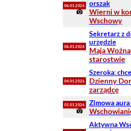
orszak
06.01.2026
Wierni w kor
Wschowy
Sekretarz z
urzędzie
06.01.2026
Maja Woźna 
starostwie
Szeroka: ch
Dzienny Do
04.01.2026
zarządcę
Zimowa aura 
01.01.2026
Wschowianie
Aktywna Wsc