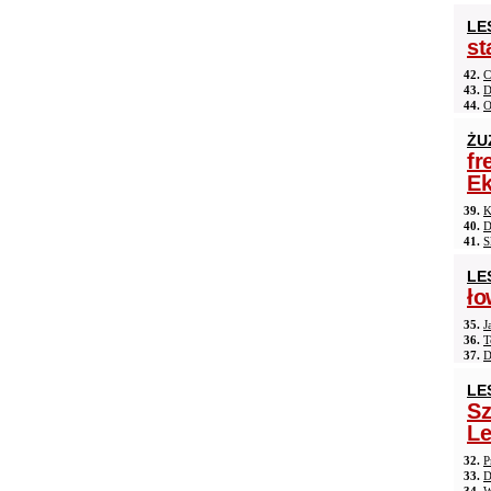
LE
st
42.
C
43.
D
44.
O
ŻU
fr
Ek
39.
K
40.
D
41.
S
LE
ło
35.
J
36.
T
37.
D
LE
Sz
Le
32.
P
33.
D