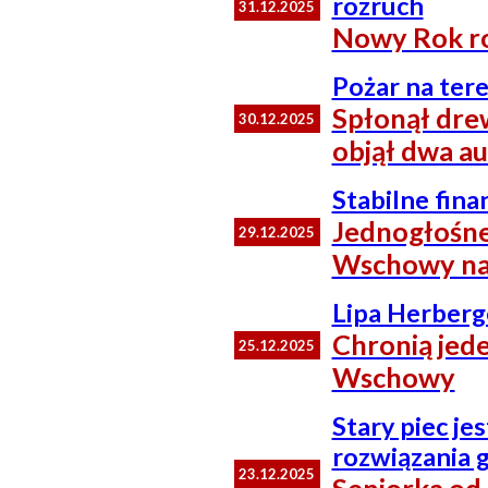
rozruch
31.12.2025
Nowy Rok r
Pożar na ter
Spłonął dre
30.12.2025
objął dwa au
Stabilne fina
Jednogłośne
29.12.2025
Wschowy na
Lipa Herberg
Chronią jede
25.12.2025
Wschowy
Stary piec je
rozwiązania 
23.12.2025