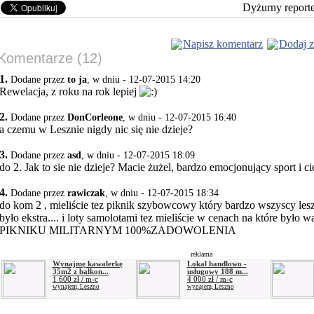
Dyżurny report
Napisz komentarz
Dodaj z
Komentarze (12)
1.
Dodane przez
to ja
, w dniu - 12-07-2015 14:20
Rewelacja, z roku na rok lepiej
2.
Dodane przez
DonCorleone
, w dniu - 12-07-2015 16:40
a czemu w Lesznie nigdy nic się nie dzieje?
3.
Dodane przez
asd
, w dniu - 12-07-2015 18:09
do 2. Jak to sie nie dzieje? Macie żużel, bardzo emocjonujący sport i c
4.
Dodane przez
rawiczak
, w dniu - 12-07-2015 18:34
do kom 2 , mieliście tez piknik szybowcowy który bardzo wszyscy les
było ekstra.... i loty samolotami tez mieliście w cenach na które był
PIKNIKU MILITARNYM 100%ZADOWOLENIA
reklama
Wynajmę kawalerkę
Lokal handlowo -
35m2 z balkon...
usługowy 188 m...
1 600 zł / m-c
4 000 zł / m-c
wynajem, Leszno
wynajem, Leszno