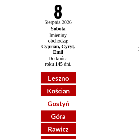
8
Sierpnia 2026
Sobota
Imieniny
obchodzą:
Cyprian, Cyryl,
Emil
Do końca
roku
145
dni.
Leszno
Kościan
Gostyń
Góra
Rawicz