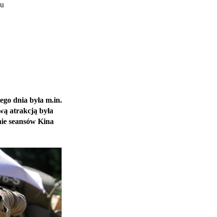
zu
ego dnia była m.in.
wą atrakcją była
nie seansów Kina