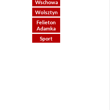
Wschowa
Wolsztyn
Felieton
Adamka
Sport