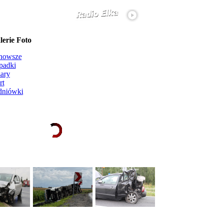
erie Foto
nowsze
padki
ary
rt
dniówki
Ładowanie galerii zdjęć...
więcej...