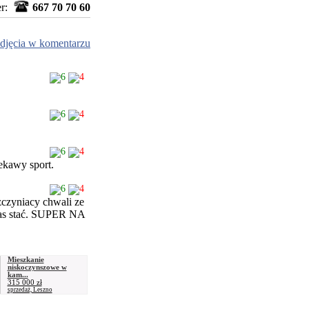
er:
667 70 70 60
djęcia w komentarzu
6
4
6
4
6
4
iekawy sport.
6
4
zczyniacy chwali ze
o was stać. SUPER NA
Mieszkanie
niskoczynszowe w
kam...
315 000 zł
sprzedaż, Leszno