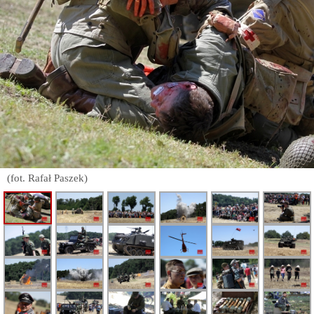
(fot. Rafał Paszek)