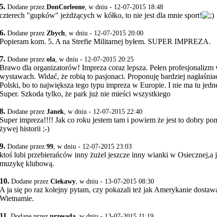
5.
Dodane przez
DonCorleone
, w dniu - 12-07-2015 18:48
czterech "gupków" jeżdżących w kółko, to nie jest dla mnie sport!
6.
Dodane przez
Zbych
, w dniu - 12-07-2015 20:00
Popieram kom. 5. A na Strefie Militarnej byłem. SUPER IMPREZA.
7.
Dodane przez
ola
, w dniu - 12-07-2015 20:25
Brawo dla organizatorów! Impreza coraz lepsza. Pełen profesjonalizm 
wystawach. Widać, że robią to pasjonaci. Proponuję bardziej nagłaśnia
Polski, bo to największa tego typu impreza w Europie. I nie ma tu jedne
Super. Szkoda tylko, że park już nie mieści wszystkiego
8.
Dodane przez
Janek
, w dniu - 12-07-2015 22:40
Super impreza!!!! Jak co roku jestem tam i powiem że jest to dobry p
żywej historii ;-)
9.
Dodane przez
99
, w dniu - 12-07-2015 23:03
ktoś lubi przebierańców inny żużel jeszcze inny wianki w Osiecznej,a ja
muzykę klubową.
10.
Dodane przez
Ciekawy
, w dniu - 13-07-2015 08:30
A ja się po raz kolejny pytam, czy pokazali też jak Amerykanie dostawa
Wietnamie.
11.
Dodane przez
przesada
, w dniu - 13-07-2015 11:19