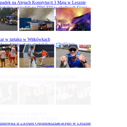
adek na Alejach Konstytucji 3 Maja w Lesznie
ertelny wypadek na DW 323 w okolicach Starej
ry
padek na obwodnicy Święciechowy
ar w tartaku w Witkówkach
logodzinna akcja strażaków w Chróścinie
ar hali tartaku w Racocie
rwszy trening Zdrovo Polonii 1912 Leszno
Malepszy Futsal Leszno trenuje pod okiem Sergio
vesa
iecka 10-tka
dniówka I LO w Rawiczu
dniówka maturzystów Kolberga
dniówka II Liceum Ogólnokształcącego w Lesznie