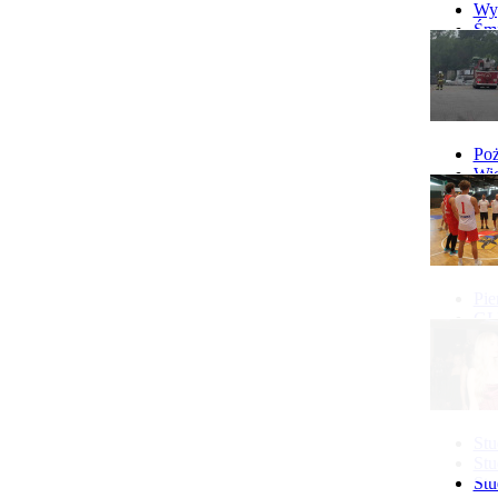
Wyp
Śmi
Gó
Wy
Poż
Wie
Poż
Pie
GI 
Ne
Pon
Stu
Stu
Stu