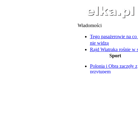
Wiadomości
Tego pasażerowie na co 
nie widzą
Rajd Wiatraka rośnie w s
Sport
Leszno pożegnało Edwa
Szczuckiego
Polonia i Obra zaczęły z
Licznik się nie zatrzymuj
przytupem
Biegają od 13 lat
Ruszają piłkarskie rozg
Skuter uderzył w drzewo
Oczy zwrócone na Rygę
Dwóch 18-latków trafiło
szpitala