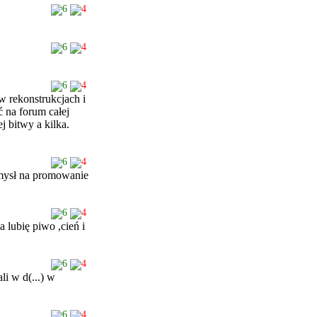
6
4
6
4
6
4
w rekonstrukcjach i
ć na forum całej
j bitwy a kilka.
6
4
omysł na promowanie
6
4
 lubię piwo ,cień i
6
4
li w d(...) w
6
4