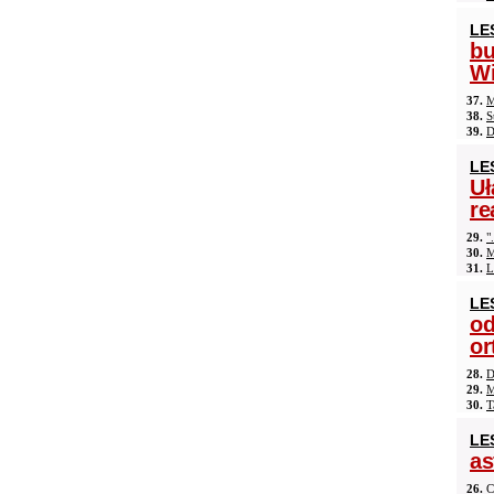
LE
b
Wi
37.
M
38.
S
39.
D
LE
Uł
re
29.
"
30.
M
31.
L
LE
od
or
28.
D
29.
M
30.
T
LE
as
26.
C