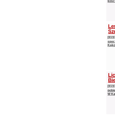
kośc
Le
Sz
LES
spocz
Kąko
Lic
Bie
LES
pobi
W Ka