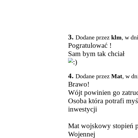
3.
Dodane przez
klm
, w dn
Pogratulować !
Sam bym tak chciał
4.
Dodane przez
Mat
, w dn
Brawo!
Wójt powinien go zatru
Osoba która potrafi myś
inwestycji
Mat wojskowy stopień p
Wojennej