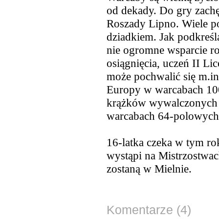
od dekady. Do gry zachę
Roszady Lipno. Wiele p
dziadkiem. Jak podkreśl
nie ogromne wsparcie ro
osiągnięcia, uczeń II L
może pochwalić się m.in
Europy w warcabach 100
krążków wywalczonych 
warcabach 64-polowych
16-latka czeka w tym rok
wystąpi na Mistrzostwac
zostaną w Mielnie.
Komentarze (4)