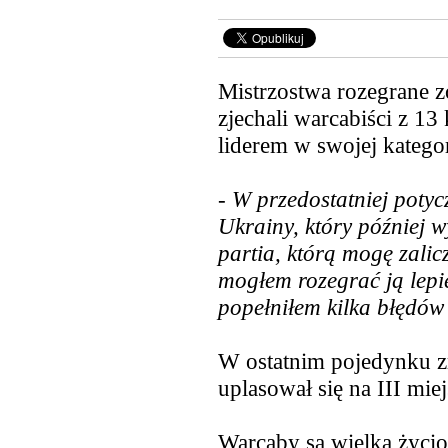
Mistrzostwa rozegrane zo
zjechali warcabiści z 1
liderem w swojej kategor
-
W przedostatniej potyc
Ukrainy, który później wy
partia, którą mogę zali
mogłem rozegrać ją lepie
popełniłem kilka błędów
W ostatnim pojedynku zr
uplasował się na III miej
Warcaby są wielką życio