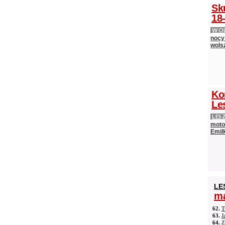
Sk
18-
WOL
nocy
wols
Ko
Le
LES
moto
Emilk
LE
ma
62.
T
63.
J
64.
Z