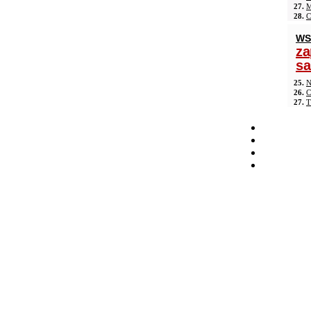
27.
M
28.
C
WS
za
s
25.
N
26.
C
27.
T