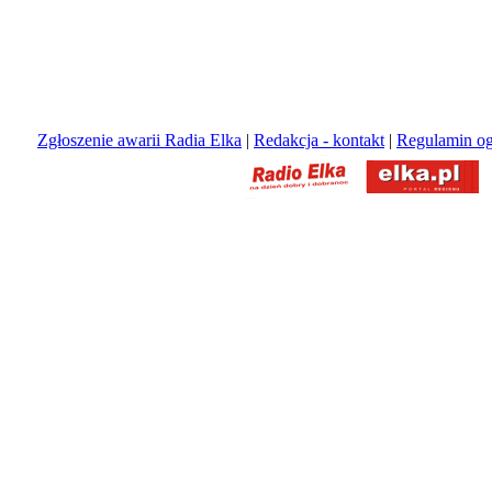
Zgłoszenie awarii Radia Elka
|
Redakcja - kontakt
|
Regulamin og