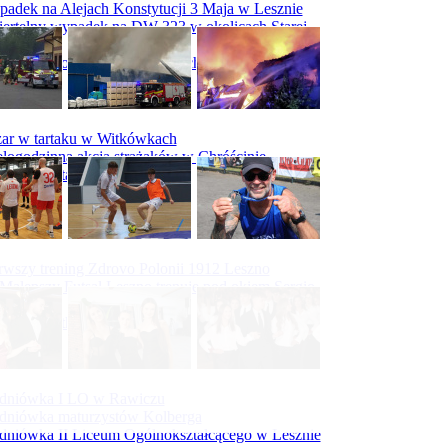
adek na Alejach Konstytucji 3 Maja w Lesznie
ertelny wypadek na DW 323 w okolicach Starej
ry
padek na obwodnicy Święciechowy
ar w tartaku w Witkówkach
logodzinna akcja strażaków w Chróścinie
ar hali tartaku w Racocie
rwszy trening Zdrovo Polonii 1912 Leszno
Malepszy Futsal Leszno trenuje pod okiem Sergio
vesa
iecka 10-tka
dniówka I LO w Rawiczu
dniówka maturzystów Kolberga
dniówka II Liceum Ogólnokształcącego w Lesznie