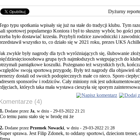
Dyżurny report
Tego typu spotkania wpisały się już na stałe do tradycji klubu. Tym ra
sali sportowej popularnego Koniora i był to słuszny wybór, bo gości pr
trzeba
było dostawiać krzesła. Przybyli rodzice zawodniczki i zawodnicy
przedstawił wszystko to, co działo się w 2021 roku, prezes UKS Achill
Jak zwykle były nagrody dla tych wyróżniających się, ślubowanie złoży
pięćdziesięcioosobowa grupa tych najmłodszych wstępujących do klubu.
otrzymali pamiątkowe koszulki. Pożegnano też wszystkich tych, kończ
względów swoją sportową przygodę. Były też nagrody dla objawień ubi
trenerzy dostali od swoich podopiecznych małe co nieco. Sporo ciepły
adresem sponsorów i rodziców. Cały miniony rok jest udokumentowany 
zdjęciach, których taka mała wystawa cieszyła się sporym zainteresow
Napisz komentarz
Dodaj z
Komentarze (4)
1.
Dodane przez
Ja
, w dniu - 29-03-2022 21:21
Co temu panu stało się w brodę mi że
2.
Dodane przez
Przemek Nowacki
, w dniu - 29-03-2022 21:28
Super sprawa. Jest Filip Zdonek, to oddany sportowi, dzieciom trener, 
firma.