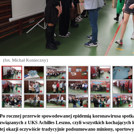
(fot. Michał Konieczny)
Po rocznej przerwie spowodowanej epidemią koronawirusa spotka
związanych z UKS Achilles Leszno, czyli wszystkich kochających l
tej okazji oczywiście tradycyjnie podsumowano miniony, sportowy