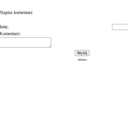
Napisz komentarz
Imię:
Komentarz:
Polityka prywatności
Warunki korzystania z usłu
reklama