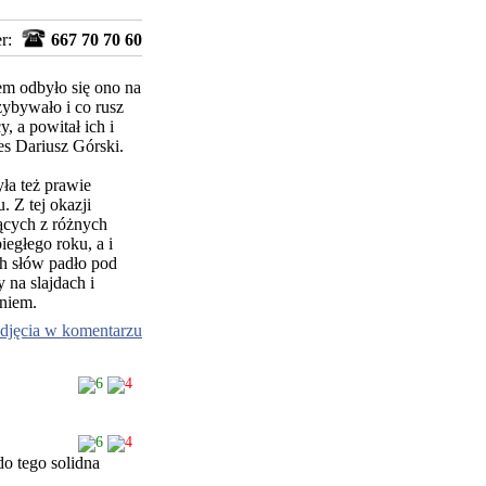
er:
667 70 70 60
zem odbyło się ono na
zybywało i co rusz
, a powitał ich i
es Dariusz Górski.
ła też prawie
 Z tej okazji
ących z różnych
egłego roku, a i
ch słów padło pod
na slajdach i
aniem.
djęcia w komentarzu
6
4
6
4
do tego solidna