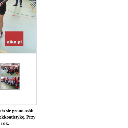
ło się grono osób
ekkoatletykę. Przy
 rok.