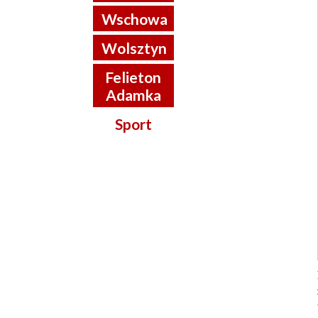
Wschowa
Wolsztyn
Felieton
Adamka
Sport