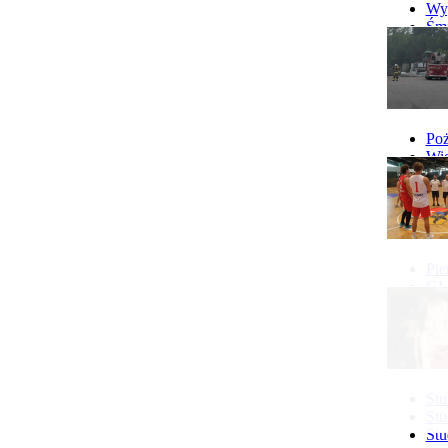
10.08 Klub Mam w Gostyniu
Wyp
więcej...
Śmi
Gó
Wy
Poż
Wie
Poż
Pie
GI 
Ne
Pon
Stu
Stu
Stu