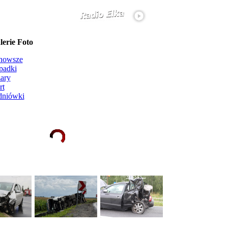
erie Foto
nowsze
padki
ary
rt
dniówki
Ładowanie galerii zdjęć...
więcej...