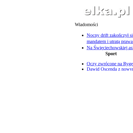
Wiadomości
Nocny drift zakończył si
mandatem i utratą prawa
Na Święciechowskiej asf
Sport
zastąpi wieloletni bruk
Pracownik wpadł do kan
Oczy zwrócone na Rygę
głębokości 4 metrów
Dawid Oscenda z now
14-latkowie uciekali prz
kontraktem
policyjnym patrolem
Nazar Parnicki szczerze 
Policjantka z Rawicza
trudnym okresie
uratowała trzy tonące o