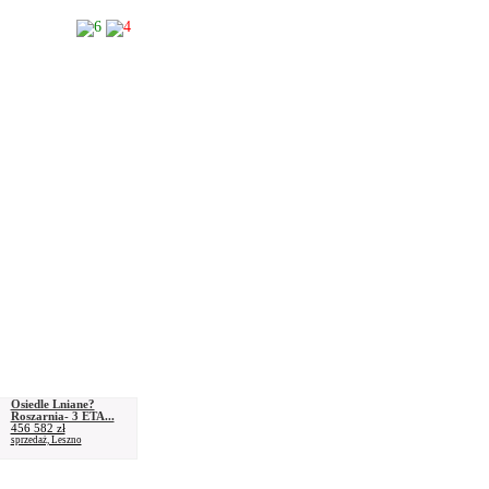
6
4
Osiedle Lniane?
Roszarnia- 3 ETA...
456 582 zł
sprzedaż, Leszno