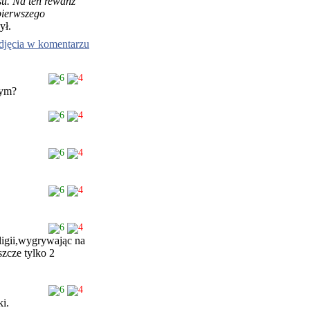
u. Na ten rewanż
 pierwszego
ył.
djęcia w komentarzu
6
4
wym?
6
4
6
4
6
4
6
4
 ligii,wygrywając na
zcze tylko 2
6
4
ki.