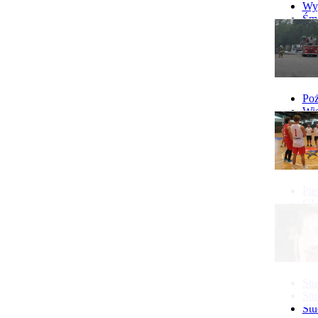
Wyp
Śmi
Gó
Wy
Poż
Wie
Poż
Pie
GI 
Ne
Pon
Stu
Stu
Stu