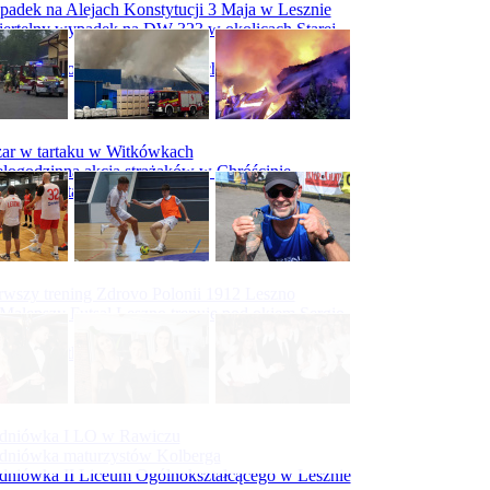
adek na Alejach Konstytucji 3 Maja w Lesznie
ertelny wypadek na DW 323 w okolicach Starej
ry
padek na obwodnicy Święciechowy
ar w tartaku w Witkówkach
logodzinna akcja strażaków w Chróścinie
ar hali tartaku w Racocie
rwszy trening Zdrovo Polonii 1912 Leszno
Malepszy Futsal Leszno trenuje pod okiem Sergio
vesa
iecka 10-tka
dniówka I LO w Rawiczu
dniówka maturzystów Kolberga
dniówka II Liceum Ogólnokształcącego w Lesznie