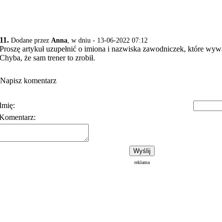
11.
Dodane przez
Anna
, w dniu - 13-06-2022 07:12
Proszę artykuł uzupełnić o imiona i nazwiska zawodniczek, które wyw
Chyba, że sam trener to zrobił.
Napisz komentarz
Imię:
Komentarz:
Polityka prywatności
Warunki korzystania z usłu
reklama