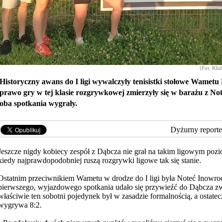
(Fot. Kl
Historyczny awans do I ligi wywalczyły tenisistki stołowe Wametu
prawo gry w tej klasie rozgrywkowej zmierzyły się w barażu z No
oba spotkania wygrały.
Dyżurny reporte
Jeszcze nigdy kobiecy zespół z Dąbcza nie grał na takim ligowym pozi
kiedy najprawdopodobniej ruszą rozgrywki
ligowe tak się stanie.
Ostatnim przeciwnikiem Wametu w drodze do I ligi była Noteć Inowroc
pierwszego, wyjazdowego spotkania udało się przywieźć do Dąbcza zw
właściwie ten sobotni pojedynek był w zasadzie formalnością, a ostate
wygrywa 8:2.