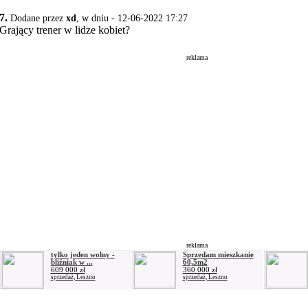
7.
Dodane przez
xd
, w dniu - 12-06-2022 17:27
Grający trener w lidze kobiet?
reklama
reklama
tylko jeden wolny -
Sprzedam mieszkanie
bliźniak w ...
60,5m2
609 000 zł
360 000 zł
sprzedaż, Leszno
sprzedaż, Leszno