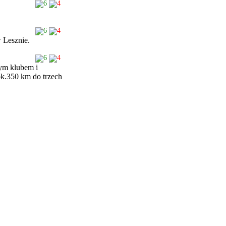
6
4
6
4
w Lesznie.
6
4
nym klubem i
ok.350 km do trzech