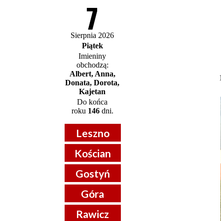
7
Sierpnia 2026
Piątek
Imieniny
obchodzą:
Albert, Anna,
Donata, Dorota,
Kajetan
Do końca
roku
146
dni.
Leszno
Kościan
Gostyń
Góra
Rawicz