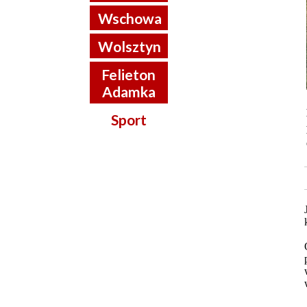
Wschowa
Wolsztyn
Felieton
Adamka
Sport