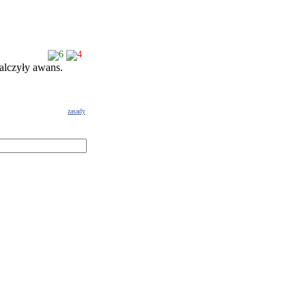
6
4
alczyły awans.
zasady
g