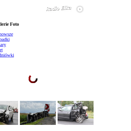
erie Foto
nowsze
padki
ary
rt
dniówki
Ładowanie galerii zdjęć...
więcej...