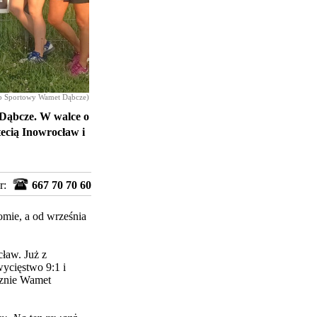
ub Sportowy Wamet Dąbcze)
 Dąbcze. W walce o
tecią Inowrocław i
r:
667 70 70 60
omie, a od września
ław. Już z
ycięstwo 9:1 i
cznie Wamet