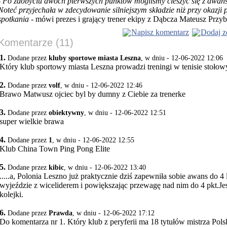
-
Po zdobyciu dwóch pierwszych punktów mogliśmy cieszyć się z awans
Noteć przyjechała w zdecydowanie silniejszym składzie niż przy okazji
spotkania
- mówi prezes i grający trener ekipy z Dąbcza Mateusz Przyb
Napisz komentarz
Dodaj z
Komentarze (11)
1.
Dodane przez
kluby sportowe miasta Leszna
, w dniu - 12-06-2022 12:06
Który klub sportowy miasta Leszna prowadzi treningi w tenisie stoło
2.
Dodane przez
volf
, w dniu - 12-06-2022 12:46
Brawo Matwusz ojciec byl by dumny z Ciebie za trenerke
3.
Dodane przez
obiektywny
, w dniu - 12-06-2022 12:51
super wielkie brawa
4.
Dodane przez
1
, w dniu - 12-06-2022 12:55
Klub China Town Ping Pong Elite
5.
Dodane przez
kibic
, w dniu - 12-06-2022 13:40
.....a, Polonia Leszno już praktycznie dziś zapewniła sobie awans do 4
wyjeździe z wiceliderem i powiększając przewagę nad nim do 4 pkt.Jes
kolejki.
6.
Dodane przez
Prawda
, w dniu - 12-06-2022 17:12
Do komentarza nr 1. Który klub z peryferii ma 18 tytułów mistrza Pols