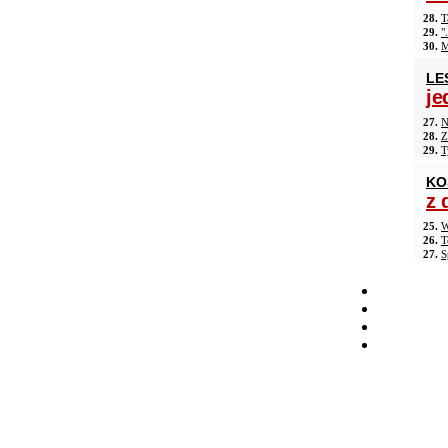
28.
T
29.
"
30.
M
LE
je
27.
N
28.
Z
29.
T
KO
z 
25.
W
26.
T
27.
S