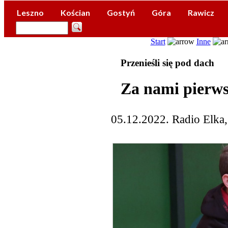
Leszno
Kościan
Gostyń
Góra
Rawicz
Start
Inne
Przenieśli się pod dach
Za nami pierws
05.12.2022. Radio Elka