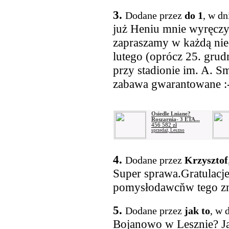
3.
Dodane przez
do 1
, w dn
już Heniu mnie wyręczył
zapraszamy w każdą nie
lutego (oprócz 25. grudn
przy stadionie im. A. S
zabawa gwarantowane :
Osiedle Lniane?
Roszarnia- 3 ETA...
456 582 zł
sprzedaż, Leszno
4.
Dodane przez
Krzysztof
Super sprawa.Gratulacje
pomysłodawcňw tego zn
5.
Dodane przez
jak to
, w 
Bojanowo w Lesznie? Ja