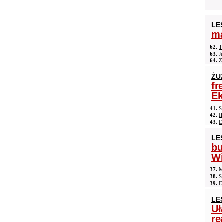
LE
ma
62.
T
63.
J
64.
Z
ŻU
fr
Ek
41.
S
42.
I
43.
D
LE
b
Wi
37.
M
38.
S
39.
D
LE
Uł
re