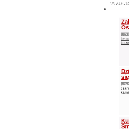
WIADOM
Za
Os
LES
i mot
lesz
Dz
si
LES
czarn
kami
Ku
Sm