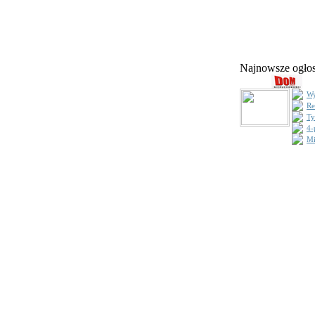
Najnowsze ogł
Wy
Re
Ty
4-
Mi