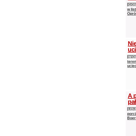
GOS
w lis
Opró
Nie
uci
WOL
teren
ucie
A 
pa
LES
porc
Boer