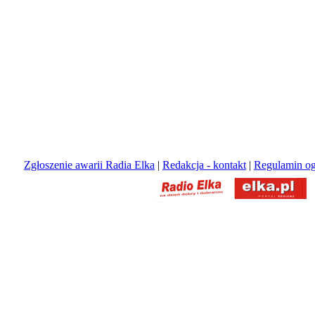
Zgłoszenie awarii Radia Elka
|
Redakcja - kontakt
|
Regulamin og