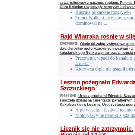
czwartoligowcy z naszego regionu. Polonia 
Obra Kościan rozpoczęły rozgrywki od wys
Ruszają piłkarskie rozgrywki
Trener Nolka: Chcę, aby zespó
dominował na ...
Rajd Wiatraka rośnie w sił
KOŚCIAN
Około 60 załóg, zabytkowe auta,
dwa dni pełne motoryzacyjnych wyzwań - z
kościańskiego Rynku wystartowała trzecia 
Pracownik wpadł do kanału o 
4 met...
Kierowca Opla nie ustąpił pie
Leszno pożegnało Edward
Szczuckiego
LESZNO
Urna z prochami Edwarda Szczu
spoczęła dzisiaj na cmentarzu parafialnym p
Kąkolewskiej w Lesznie. Uroczystości pog
A po weselu... festiwal techno
Motoryzacyjne perełki zjadą d
Licznik się nie zatrzymuje.
Biegają od 13 lat