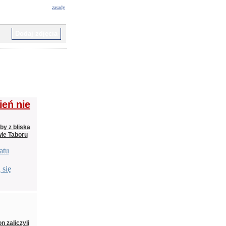
zasady
ień nie
by z bliska
wie Taboru
atu
 się
 zaliczyli