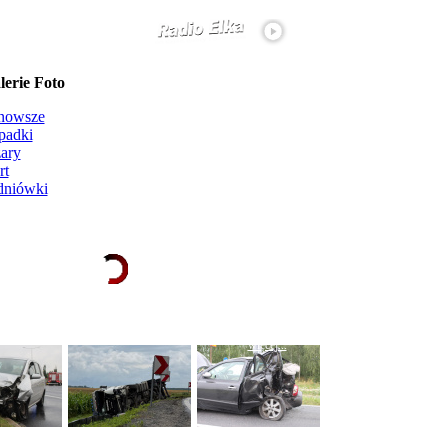
erie Foto
nowsze
padki
ary
rt
dniówki
Ładowanie galerii zdjęć...
więcej...