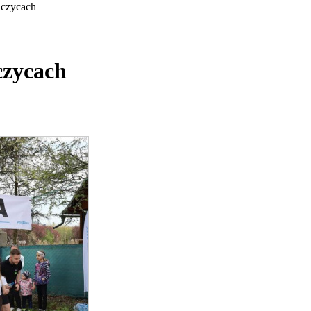
czycach
czycach