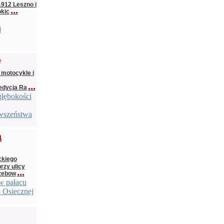
1912 Leszno i
...
okic
ł
ę
 motocykle i
...
edycja Ra
głębokości
rwszeństwa
a
ckiego
rzy ulicy
...
rzebow
 w pałacu
o Osiecznej