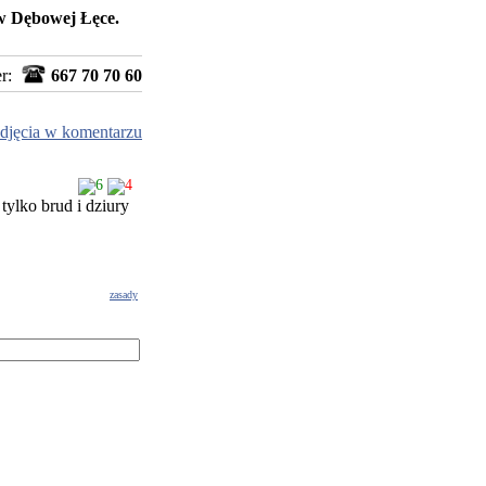
w Dębowej Łęce.
er:
667 70 70 60
djęcia w komentarzu
6
4
 tylko brud i dziury
zasady
g