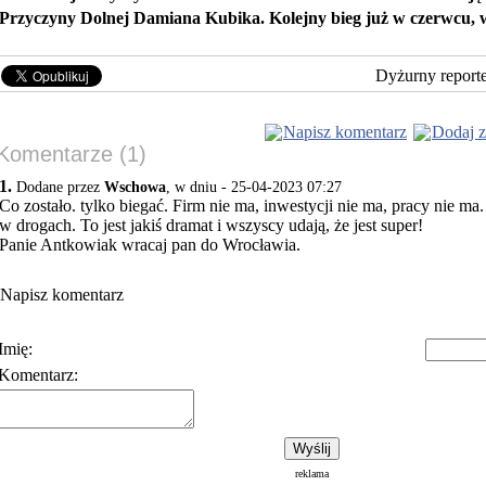
Przyczyny Dolnej Damiana Kubika. Kolejny bieg już w czerwcu, 
Dyżurny report
Napisz komentarz
Dodaj z
Komentarze (1)
1.
Dodane przez
Wschowa
, w dniu - 25-04-2023 07:27
Co zostało. tylko biegać. Firm nie ma, inwestycji nie ma, pracy nie ma.
w drogach. To jest jakiś dramat i wszyscy udają, że jest super!
Panie Antkowiak wracaj pan do Wrocławia.
Napisz komentarz
Imię:
Komentarz:
Polityka prywatności
Warunki korzystania z usłu
reklama