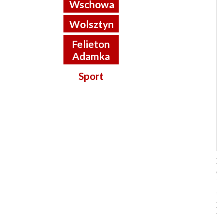
Wschowa
Wolsztyn
Felieton
Adamka
Sport