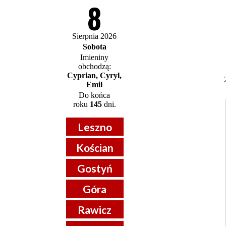
8
Sierpnia 2026
Sobota
Imieniny
obchodzą:
Cyprian, Cyryl,
Emil
Do końca
roku
145
dni.
Leszno
Kościan
Gostyń
Góra
Rawicz