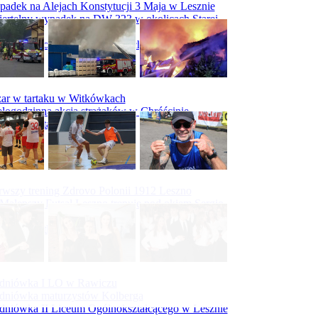
adek na Alejach Konstytucji 3 Maja w Lesznie
ertelny wypadek na DW 323 w okolicach Starej
ry
padek na obwodnicy Święciechowy
ar w tartaku w Witkówkach
logodzinna akcja strażaków w Chróścinie
ar hali tartaku w Racocie
rwszy trening Zdrovo Polonii 1912 Leszno
Malepszy Futsal Leszno trenuje pod okiem Sergio
vesa
iecka 10-tka
dniówka I LO w Rawiczu
dniówka maturzystów Kolberga
dniówka II Liceum Ogólnokształcącego w Lesznie