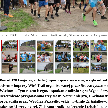
(fot. FB Burmistrz MiG Konrad Antkowiak, Stowarzyszenie Aktywn
Ponad 120 biegaczy, a do tego sporo spacerowiczów, wzięło udział w
odsłonie imprezy Wieś Trail organizowanej przez Stowarzyszeni
Wschowa. Tym razem biegowe spotkanie odbyło się w Wygnańczy
uczestników przygotowano trzy trasy. Najtrudniejszą, 15-kilomet
prowadziła przez Wzgórze Pszczółkowskie, wybrało 22 śmiałków.
także swój szczytny cel. Zbierano środki na leczenie i rehabilitacj