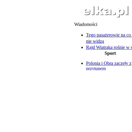
Wiadomości
Tego pasażerowie na co 
nie widzą
Rajd Wiatraka rośnie w s
Sport
Leszno pożegnało Edwa
Szczuckiego
Polonia i Obra zaczęły z
Licznik się nie zatrzymuj
przytupem
Biegają od 13 lat
Ruszają piłkarskie rozg
Skuter uderzył w drzewo
Oczy zwrócone na Rygę
Dwóch 18-latków trafiło
szpitala