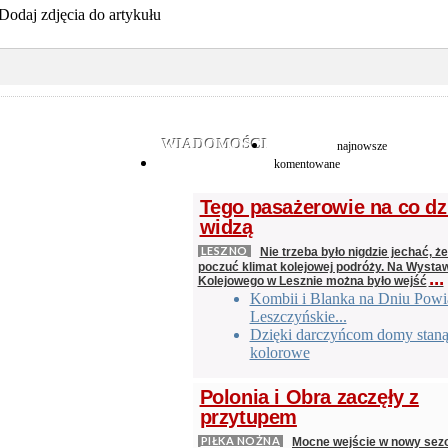
Dodaj zdjęcia do artykułu
WIADOMOŚCI
najnowsze
komentowane
Tego pasażerowie na co dz
widzą
LESZNO
Nie trzeba było nigdzie jechać, że
poczuć klimat kolejowej podróży. Na Wysta
...
Kolejowego w Lesznie można było wejść
Kombii i Blanka na Dniu Powi
Leszczyńskie...
Dzięki darczyńcom domy staną
kolorowe
Polonia i Obra zaczęły z
przytupem
PIŁKA NOŻNA
Mocne wejście w nowy sezon