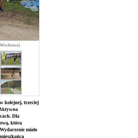
a Wschowa)
 kolejnej, trzeciej
e Aktywna
cach. Dla
rową, która
 Wydarzenie miało
ę mieszkańca