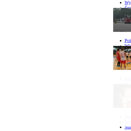
Wyp
Śmi
Gó
Wy
Poż
Wie
Poż
Pie
GI 
Ne
Pon
Stu
Stu
Stu