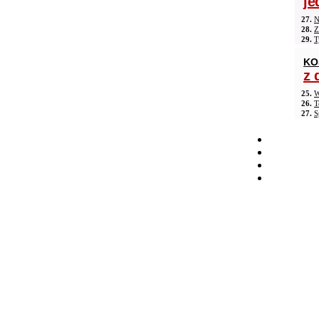
je
27.
N
28.
Z
29.
T
KO
z 
25.
W
26.
T
27.
S