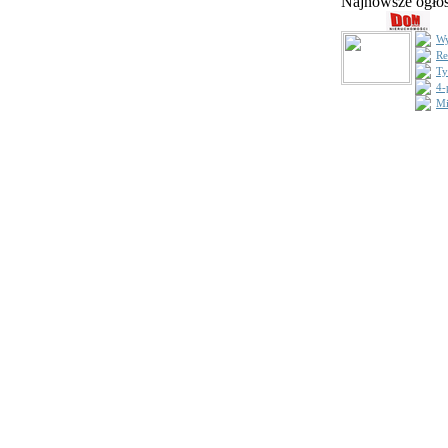
Najnowsze ogł
Wy
Re
Ty
4-
Mi