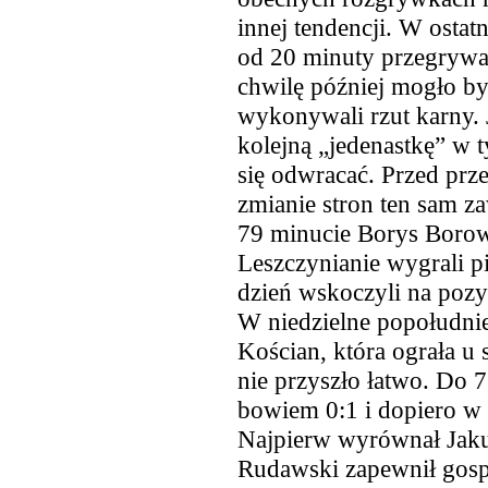
innej tendencji. W ostat
od 20 minuty przegrywal
chwilę później mogło by
wykonywali rzut karny. 
kolejną „jedenastkę” w t
się odwracać. Przed pr
zmianie stron ten sam za
79 minucie Borys Borowie
Leszczynianie wygrali pi
dzień wskoczyli na pozyc
W niedzielne
popołudnie 
Kościan, która ograła u 
nie przyszło łatwo. Do 
bowiem 0:1 i dopiero w
Najpierw wyrównał Jaku
Rudawski zapewnił gos