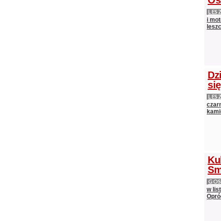
Os
LES
i mot
lesz
Dz
si
LES
czarn
kami
Ku
Sm
GOS
w lis
Opró