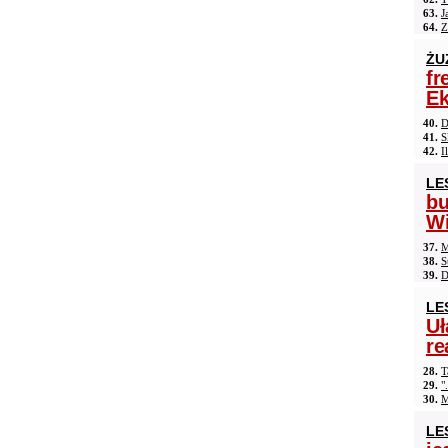
63.
J
64.
Z
ŻU
fr
Ek
40.
D
41.
S
42.
I
LE
b
Wi
37.
M
38.
S
39.
D
LE
Uł
re
28.
T
29.
"
30.
M
LE