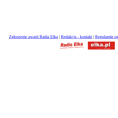
Zgłoszenie awarii Radia Elka
|
Redakcja - kontakt
|
Regulamin og