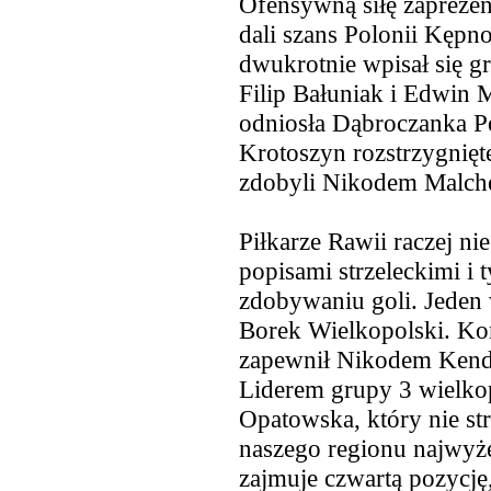
Ofensywną siłę zaprezen
dali szans Polonii Kępno,
dwukrotnie wpisał się g
Filip Bałuniak i Edwin
odniosła Dąbroczanka Pę
Krotoszyn rozstrzygnięt
zdobyli Nikodem Malche
Piłkarze Rawii raczej ni
popisami strzeleckimi i 
zdobywaniu goli. Jeden 
Borek Wielkopolski. Ko
zapewnił Nikodem Kend
Liderem grupy 3 wielkopo
Opatowska, który nie str
naszego regionu najwyżej
zajmuje czwartą pozycję,