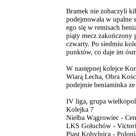
Bramek nie zobaczyli ki
podejmowała w upalne so
ego się w remisach benia
piąty mecz zakończony 
czwarty. Po siedmiu kol
punktów, co daje im ósm
W następnej kolejce Kor
Wiarą Lecha, Obra Kości
podejmie beniaminka ze
IV liga, grupa wielkopo
Kolejka 7
Nielba Wągrowiec - Cen
LKS Gołuchów - Victori
Piast Kobylnica - Polon