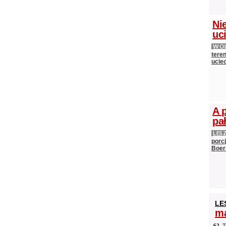
Nie
uci
WOL
teren
ucie
A 
pa
LES
porc
Boer
LE
ma
62.
T