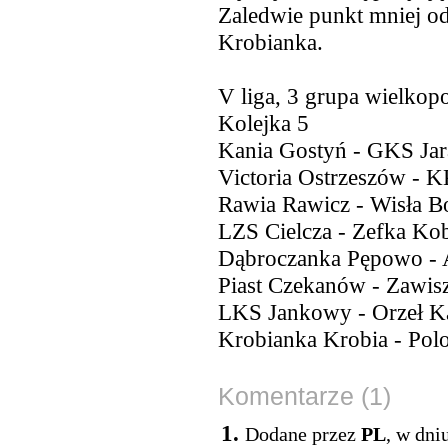
Zaledwie punkt mniej od
Krobianka.
V liga, 3 grupa wielkop
Kolejka 5
Kania Gostyń - GKS Ja
Victoria Ostrzeszów - K
Rawia Rawicz - Wisła B
LZS Cielcza - Zefka Ko
Dąbroczanka Pępowo - A
Piast Czekanów - Zawis
LKS Jankowy - Orzeł K
Krobianka Krobia - Pol
Komentarze (1)
1.
Dodane przez
PL
, w dni