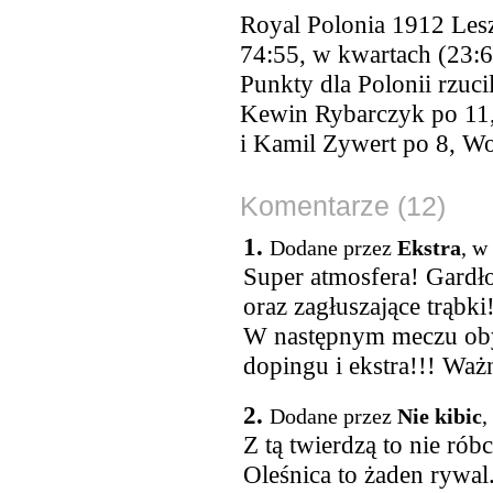
Royal Polonia 1912 Les
74:55, w kwartach (23:6
Punkty dla Polonii rzuci
Kewin Rybarczyk po 11,
i Kamil Zywert po 8, Wo
Komentarze (12)
1.
Dodane przez
Ekstra
, w
Super atmosfera! Gardł
oraz zagłuszające trąbk
W następnym meczu oby 
dopingu i ekstra!!! Wa
2.
Dodane przez
Nie kibic
,
Z tą twierdzą to nie róbc
Oleśnica to żaden rywa