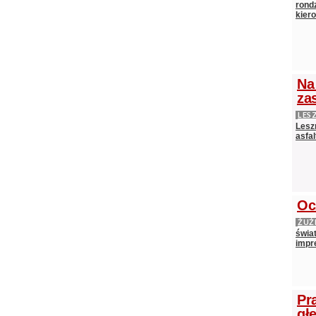
rond
kiero
Na
zas
LES
Lesz
asfa
Oc
ŻUŻ
świa
impr
Pr
gł