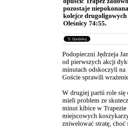
opuścić Trapez zadowo
pozostaje niepokonana
kolejce drugoligowych
Oleśnicy 74:55.
Podopieczni Jędrzeja Jan
od pierwszych akcji dyk
minutach odskoczyli na 1
Goście sprawili wrażeni
W drugiej partii role się
mieli problem ze skutecz
minut kibice w Trapezie
miejscowych koszykarzy.
zniwelować stratę, choć 