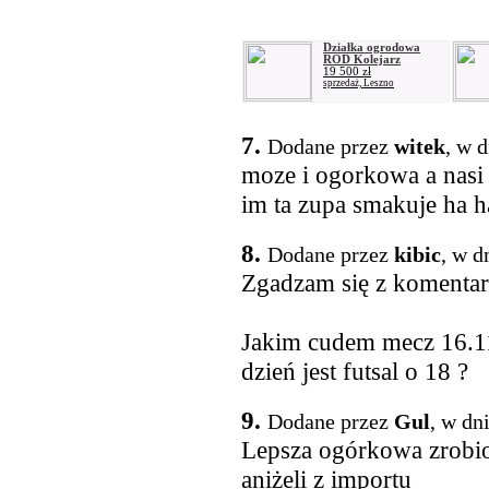
Działka ogrodowa
ROD Kolejarz
19 500 zł
sprzedaż, Leszno
7.
Dodane przez
witek
, w 
moze i ogorkowa a nasi z
im ta zupa smakuje ha h
8.
Dodane przez
kibic
, w d
Zgadzam się z komenta
Jakim cudem mecz 16.11
dzień jest futsal o 18 ?
9.
Dodane przez
Gul
, w dn
Lepsza ogórkowa zrobi
aniżeli z importu