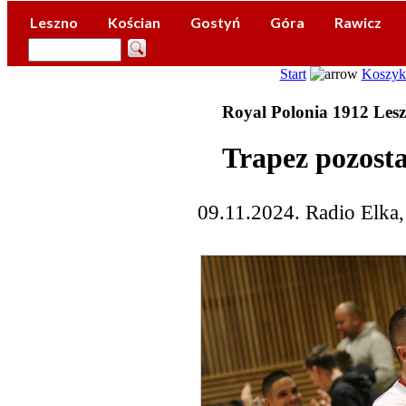
Leszno
Kościan
Gostyń
Góra
Rawicz
Start
Koszy
Royal Polonia 1912 Les
Trapez pozosta
09.11.2024. Radio Elka