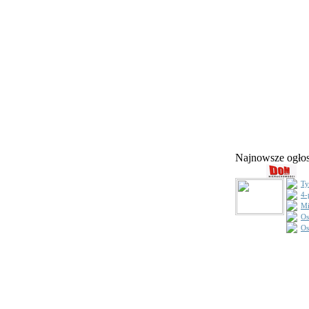
Najnowsze ogł
Ty
4-
Mi
Os
Os