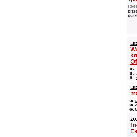
KOŚ
prze
doszł
LE
Ws
ko
Of
112.
113.
114.
LE
ma
58.
I
59.
W
60.
J
ŻU
fr
Ek