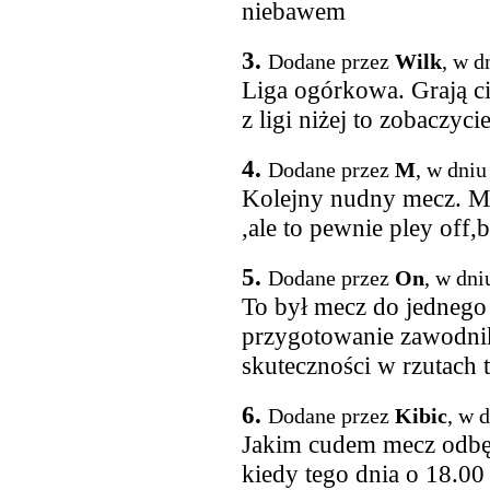
niebawem
3.
Dodane przez
Wilk
, w d
Liga ogórkowa. Grają ci
z ligi niżej to zobaczycie
4.
Dodane przez
M
, w dniu
Kolejny nudny mecz. Mo
,ale to pewnie pley off,b
5.
Dodane przez
On
, w dni
To był mecz do jednego 
przygotowanie zawodnikó
skuteczności w rzutach t
6.
Dodane przez
Kibic
, w 
Jakim cudem mecz odbęd
kiedy tego dnia o 18.00 j