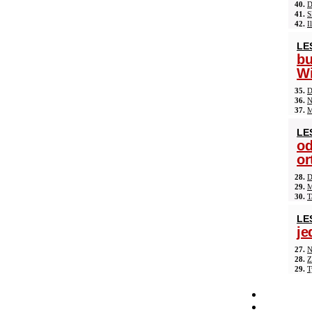
40.
D
41.
S
42.
I
LE
b
Wi
35.
D
36.
N
37.
M
LE
od
or
28.
D
29.
M
30.
T
LE
je
27.
N
28.
Z
29.
T