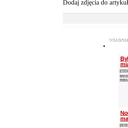
Dodaj zdjęcia do artyku
WIADOM
By
mi
WS
wyrok
mies
No
ma
LES