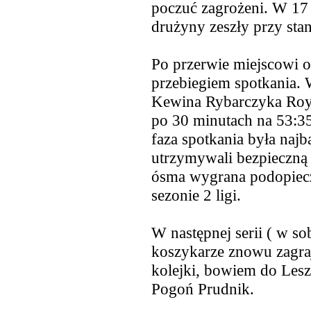
poczuć zagrożeni. W 17 
drużyny zeszły przy stan
Po przerwie miejscowi o
przebiegiem spotkania. W
Kewina Rybarczyka Roy
po 30 minutach na 53:35 
faza spotkania była naj
utrzymywali bezpieczną 
ósma wygrana podopiec
sezonie 2 ligi.
W następnej serii ( w so
koszykarze znowu zagrają
kolejki, bowiem do Les
Pogoń Prudnik.