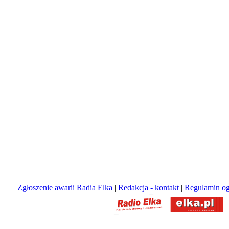
Zgłoszenie awarii Radia Elka
|
Redakcja - kontakt
|
Regulamin og