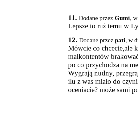
11.
Dodane przez
Gumi
, w
Lepsze to niż temu w Ly
12.
Dodane przez
pati
, w 
Mówcie co chcecie,ale k
malkontentów brakować 
po co przychodza na mec
Wygrają nudny, przegraj
ilu z was miało do czyn
oceniacie? może sami p