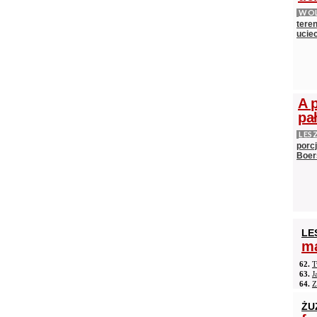
WOL
teren
ucie
A 
pa
LES
porc
Boer
LE
ma
62.
T
63.
J
64.
Z
ŻU