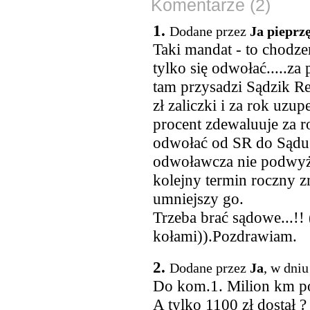
Komentarze (2)
1.
Dodane przez
Ja pieprzę
Taki mandat - to chodze
tylko się odwołać.....z
tam przysadzi Sądzik R
zł zaliczki i za rok uzup
procent zdewaluuje za r
odwołać od SR do Sądu 
odwoławcza nie podwyższ
kolejny termin roczny z
umniejszy go.
Trzeba brać sądowe...!!
kołami)).Pozdrawiam.
2.
Dodane przez
Ja
, w dniu
Do kom.1. Milion km pod
A tylko 1100 zł dostał ?