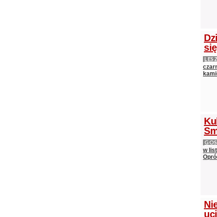
Dz
si
LES
czarn
kami
Ku
Sm
GOS
w lis
Opró
Nie
uci