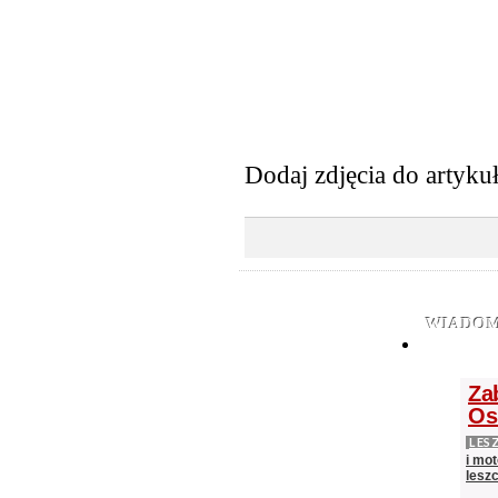
Dodaj zdjęcia do artyku
WIADOM
Za
Os
LES
i mot
lesz