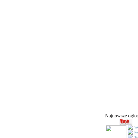
Najnowsze ogł
Wy
Re
Ty