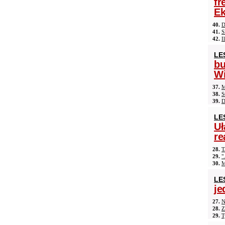
fr
Ek
40.
D
41.
S
42.
I
LE
b
Wi
37.
M
38.
S
39.
D
LE
Uł
re
28.
T
29.
"
30.
M
LE
je
27.
N
28.
Z
29.
T