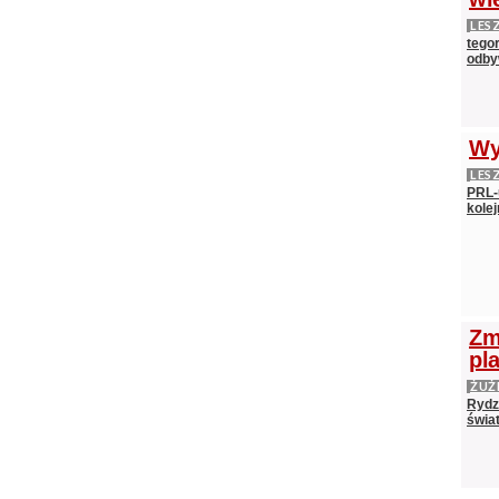
LES
tego
odby
Wy
LES
PRL-
kolej
Zm
pl
ŻUŻ
Rydz
świat