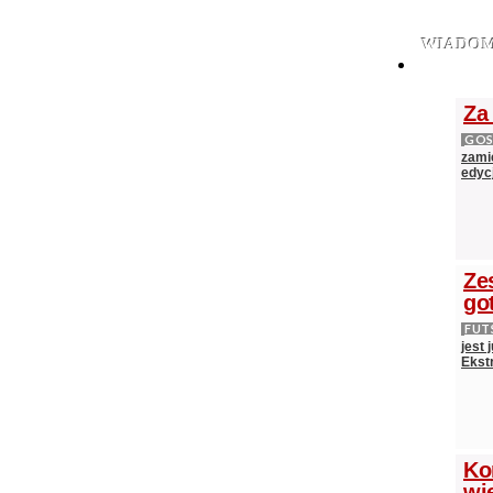
WIADOM
Za
GOS
zami
edycj
Ze
go
FUT
jest
Ekst
Ko
wi