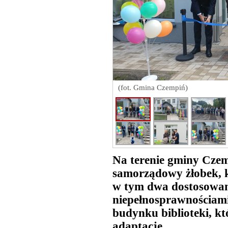
(fot. Gmina Czempiń)
Na terenie gminy Czem
samorządowy żłobek, kt
w tym dwa dostosowan
niepełnosprawnościami
budynku biblioteki, k
adaptację.