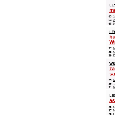
LE
ma
63.
J
64.
Z
65.
N
LE
b
Wi
37.
M
38.
S
39.
D
WS
za
s
29.
N
30.
T
31.
N
LE
as
26.
C
27.
M
28.
C