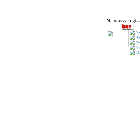
Najnowsze ogł
Wy
Re
Ty
4-
Mi