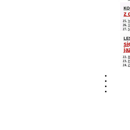
KO
z 
25.
W
26.
T
27.
S
LE
si
ja
22.
B
23.
P
24.
Z