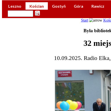
Leszno
Kościan
Gostyń
Góra
Rawicz
Start
Kośc
Była bibliotek
32 miej
10.09.2025. Radio Elka,