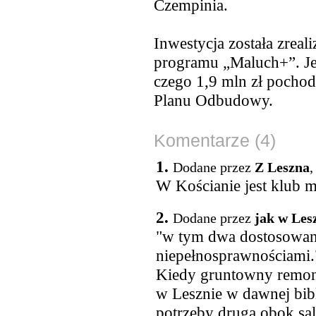
Czempinia.
Inwestycja została zre
programu „Maluch+”. Jej
czego 1,9 mln zł pocho
Planu Odbudowy.
Komentarze (4)
1.
Dodane przez
Z Leszna
,
W Kościanie jest klub m
2.
Dodane przez
jak w Les
"w tym dwa dostosowane
niepełnosprawnościami.
Kiedy gruntowny remont
w Lesznie w dawnej bibl
potrzeby druga obok sa