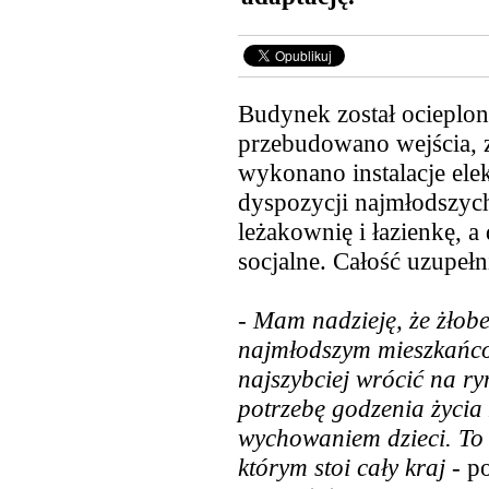
Budynek został ocieplon
przebudowano wejścia, 
wykonano instalacje elek
dyspozycji
najmłodszych
leżakownię i łazienkę, a 
socjalne. Całość uzupeł
- Mam nadzieję, że żłob
najmłodszym mieszkańcom
najszybciej wrócić na r
potrzebę godzenia życia
wychowaniem dzieci. To
którym stoi cały kraj
- p