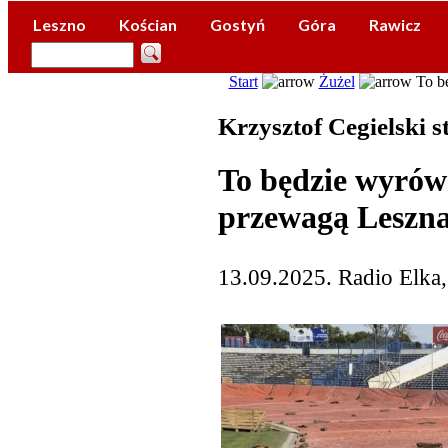
Leszno
Kościan
Gostyń
Góra
Rawicz
Start
Żużel
To bę
Krzysztof Cegielski s
To będzie wyrów
przewagą Leszn
13.09.2025. Radio Elka,