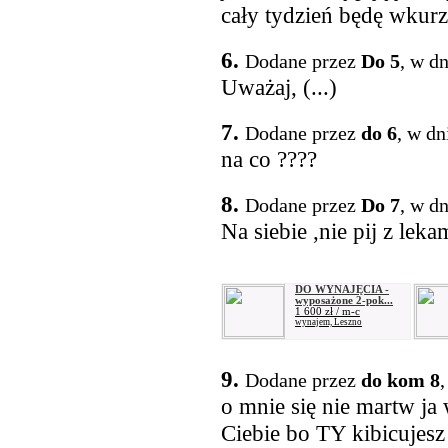
cały tydzień będę wkur
6.
Dodane przez
Do 5
, w d
Uważaj, (...)
7.
Dodane przez
do 6
, w dn
na co ????
8.
Dodane przez
Do 7
, w d
Na siebie ,nie pij z leka
DO WYNAJĘCIA -
wyposażone 2-pok...
1 600 zł / m-c
wynajem, Leszno
9.
Dodane przez
do kom 8
,
o mnie się nie martw ja
Ciebie bo TY kibicujesz