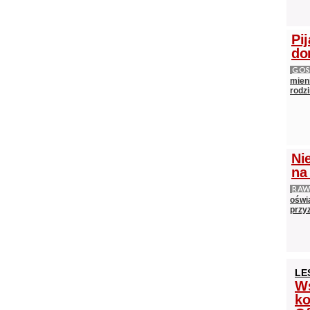
Pij
do
GOS
mieni
rodz
Ni
na
RAW
oświ
przyz
LE
Ws
ko