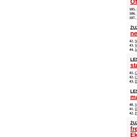
Of
105.
106.
107.
ŻU
n
42.
N
43.
W
44.
J
LE
st
41.
C
42.
C
43.
D
LE
ma
40.
S
41.
D
42.
P
ŻU
fr
Ek