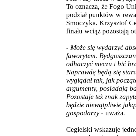
To oznacza, że Fogo Un
podział punktów w rewan
Smoczyka. Krzysztof Ceg
finału wciąż pozostają o
-
Może się wydarzyć abso
faworytem. Bydgoszczani
odhaczyć meczu
i bić br
Naprawdę będą się stara
wyglądał tak, jak począ
argumenty, posiadają b
Pozostaje też znak zapy
będzie niewątpliwie jak
gospodarzy
- uważa.
Cegielski wskazuje jedn