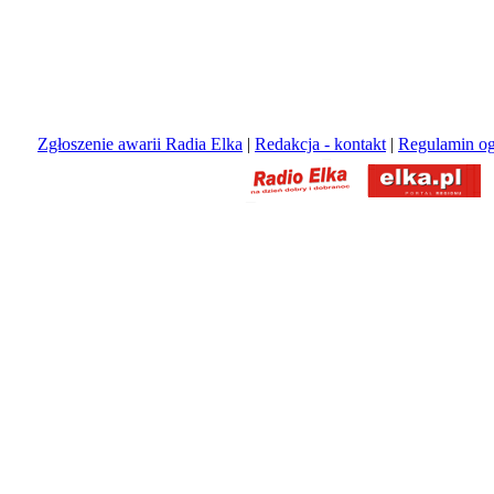
Zgłoszenie awarii Radia Elka
|
Redakcja - kontakt
|
Regulamin og