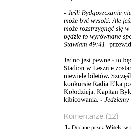
-
Jeśli Bydgoszczanie ni
może być wysoki. Ale jeś
może rozstrzygnąć się w
będzie to wyrównane spo
Stawiam 49:41
-przewidu
Jedno jest pewne - to b
Stadion w Lesznie zosta
niewiele biletów. Szczę
konkursie Radia Elka po
Kołodzieja. Kapitan By
kibicowania. -
Jedziemy
Komentarze (12)
1.
Dodane przez
Witek
, w 