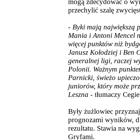
mogą zdecydować o wyn
przechylić szalę zwycięs
-
Byki mają największą 
Mania i Antoni Mencel 
więcej punktów niż byd
Janusz Kołodziej i Ben C
generalnej ligi, raczej w
Polonii. Ważnym punkte
Parnicki, świeżo upiecz
juniorów, który może prz
Leszna
- tłumaczy Cegiel
Były żużlowiec przyznaje
prognozami wyników, dla
rezultatu. Stawia na wy
Gryfami.