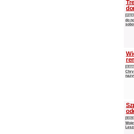
Tr
do
PIŁ
do n
sobot
Wi
re
RAW
Chry
nazy
Sz
od
LES
Woje
Lesz