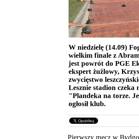
W niedzielę (14.09) Fo
wielkim finale z Abra
jest powrót do PGE Eks
ekspert żużlowy, Krzys
zwycięstwo leszczyńsk
Lesznie stadion czeka
"Plandeka na torze. Je
ogłosił klub.
Pierwszy mecz w Bydgos