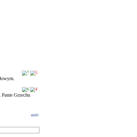
7
5
odowym.
6
4
, Panie Grzechu
zasady