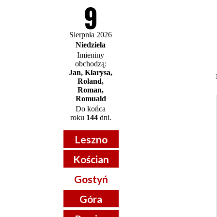
9
Sierpnia 2026
Niedziela
Imieniny
obchodzą:
Jan, Klarysa,
Roland,
Roman,
Romuald
Do końca
roku
144
dni.
Leszno
Kościan
Gostyń
Góra