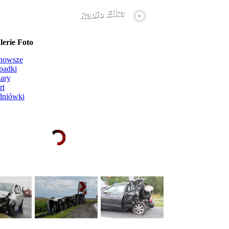
erie Foto
nowsze
padki
ary
rt
dniówki
Ładowanie galerii zdjęć...
więcej...