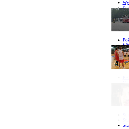
Wyp
Śmi
Gó
Wy
Poż
Wie
Poż
Pie
GI 
Ne
Pon
Stu
Stu
Stu