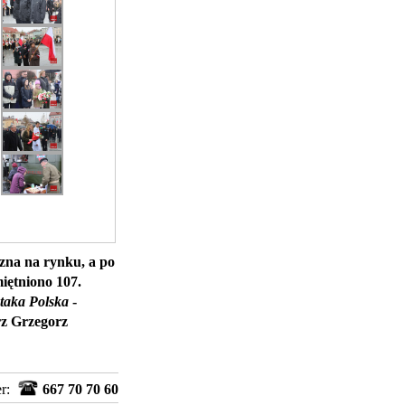
czna na rynku, a po
iętniono 107.
 taka Polska
-
rz Grzegorz
er:
667 70 70 60