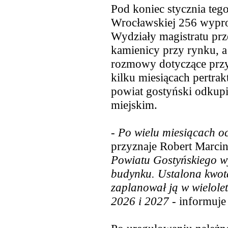
Pod koniec stycznia tego
Wrocławskiej 256 wyprow
Wydziały magistratu pr
kamienicy przy rynku, a
rozmowy dotyczące przys
kilku miesiącach
pertrak
powiat gostyński odkupi
miejskim.
-
Po wielu miesiącach 
przyznaje Robert Marcin
Powiatu Gostyńskiego wy
budynku. Ustalona kwota
zaplanował ją w wielole
2026 i 2027
- informuje