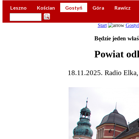
Leszno
Kościan
Gostyń
Góra
Rawicz
Start
Gosty
Będzie jeden właśc
Powiat od
18.11.2025. Radio Elka,