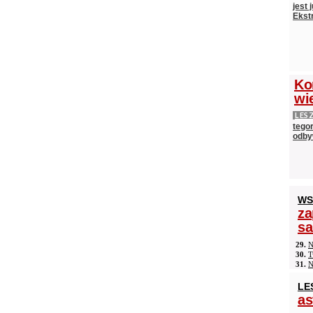
jest
Ekst
Ko
wi
LES
tego
odby
WS
za
s
29.
N
30.
T
31.
N
LE
as