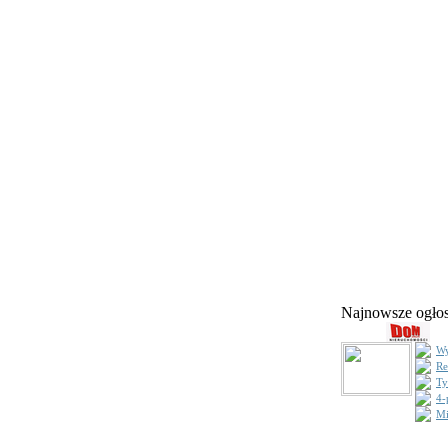
Najnowsze ogł
Wy
Re
Ty
4-
Mi