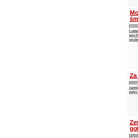
Mo
śm
WS
Lubi
wsch
oso
Za
GOS
zami
edycj
Ze
go
FUT