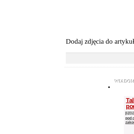
Dodaj zdjęcia do artyku
WIADOM
Ta
po
ŻUŻ
pod 
zako