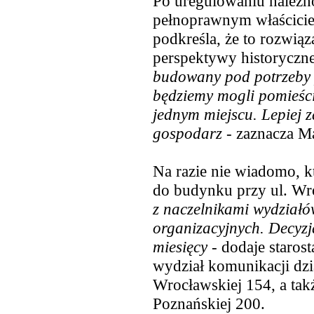
Po uregulowaniu należno
pełnoprawnym właściciel
podkreśla, że to rozwią
perspektywy historycznej
budowany pod potrzeby p
będziemy mogli pomieścić
jednym miejscu. Lepiej z
gospodarz
- zaznacza M
Na razie nie wiadomo, k
do budynku przy ul. Wr
z naczelnikami wydziałów
organizacyjnych. Decyzj
miesięcy -
dodaje starost
wydział komunikacji dzi
Wrocławskiej 154, a tak
Poznańskiej 200.