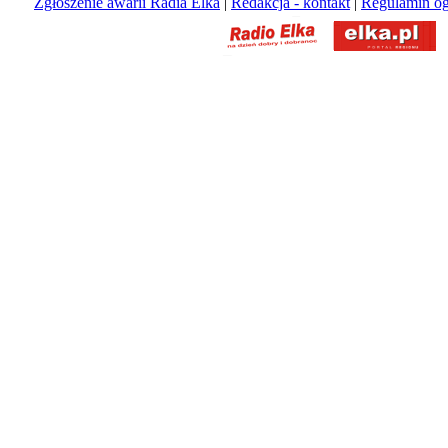
Zgłoszenie awarii Radia Elka
|
Redakcja - kontakt
|
Regulamin og