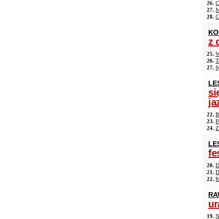
26.
C
27.
M
28.
C
KO
z 
25.
W
26.
T
27.
S
LE
si
ja
22.
B
23.
P
24.
Z
LE
fe
20.
D
21.
D
22.
M
RA
ur
19.
N