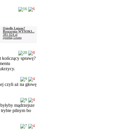
16
6
Osiedle Lniane?
Roszarnia-WYSOKI...
381 024 zł
sprzedaż, Leszno
20
8
at kończący sprawę?
omentu
ukrzycy.
9
4
ej czyli aż na głowę
9
4
 byłyby mądrzejsze
 trybie pilnym bo
7
4