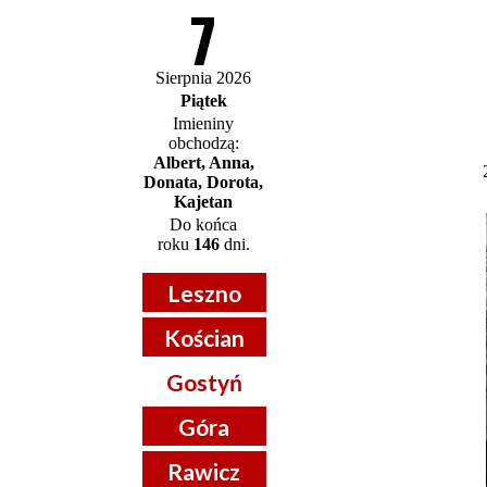
7
Sierpnia 2026
Piątek
Imieniny
obchodzą:
Albert, Anna,
Donata, Dorota,
Kajetan
Do końca
roku
146
dni.
Leszno
Kościan
Gostyń
Góra
Rawicz