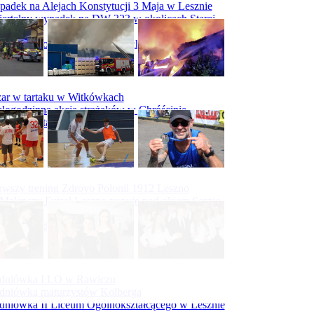
adek na Alejach Konstytucji 3 Maja w Lesznie
ertelny wypadek na DW 323 w okolicach Starej
ry
padek na obwodnicy Święciechowy
ar w tartaku w Witkówkach
logodzinna akcja strażaków w Chróścinie
ar hali tartaku w Racocie
rwszy trening Zdrovo Polonii 1912 Leszno
Malepszy Futsal Leszno trenuje pod okiem Sergio
vesa
iecka 10-tka
dniówka I LO w Rawiczu
dniówka maturzystów Kolberga
dniówka II Liceum Ogólnokształcącego w Lesznie