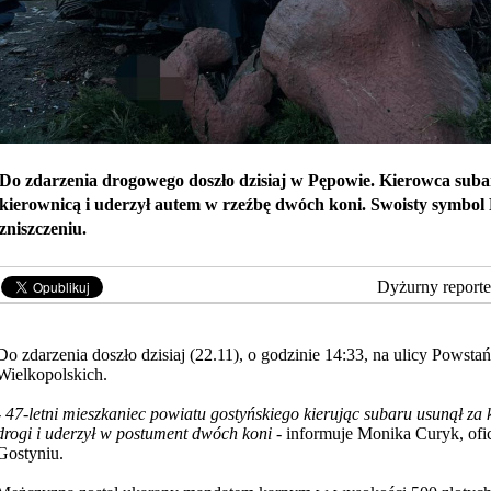
Do zdarzenia drogowego doszło dzisiaj w Pępowie. Kierowca suba
kierownicą i uderzył autem w rzeźbę dwóch koni. Swoisty symbol
zniszczeniu.
Dyżurny reporte
Do zdarzenia doszło dzisiaj (22.11), o godzinie 14:33, na ulicy Powst
Wielkopolskich.
-
47-letni mieszkaniec powiatu gostyńskiego kierując subaru usunął za k
drogi i uderzył w postument dwóch koni
- informuje Monika Curyk, of
Gostyniu.