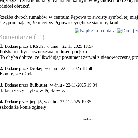
Mężczyzna został ukarany mandatem karnym w wysokości 500 złotych.
odniósł obrażeń.
Rzeźba dwóch rumaków w centrum Pępowa to swoisty symbol tej miej
Przypominający, że niegdyś Pępowo słynęło ze stadniny koni.
Napisz komentarz
Dodaj z
Komentarze (11)
1.
Dodane przez
URSUS
, w dniu - 22-11-2025 18:57
Polska ma być nowoczesna, unio-eurpoejska.
To chyba dobrze, że likwidując postument zerwał z nienowoczesną prz
2.
Dodane przez
Dżokej
, w dniu - 22-11-2025 18:58
Koń by się uśmiał.
3.
Dodane przez
Bulbutier
, w dniu - 22-11-2025 19:04
Takie rzeczy - tylko w Pępkowie.
4.
Dodane przez
jogi j5
, w dniu - 22-11-2025 19:35
szkoda że konie zgineły
reklama