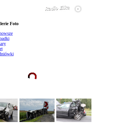
erie Foto
nowsze
padki
ary
rt
dniówki
Ładowanie galerii zdjęć...
więcej...