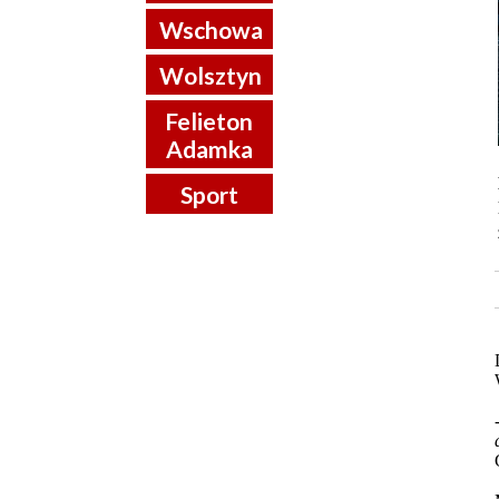
Wschowa
Wolsztyn
Felieton
Adamka
Sport