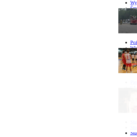
Wyp
Śmi
Gó
Wy
Poż
Wie
Poż
Pie
GI 
Ne
Pon
Stu
Stu
Stu