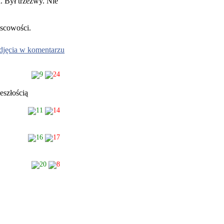
 Był trzeźwy. Nie
scowości.
djęcia w komentarzu
9
24
eszłością
11
14
16
17
20
8