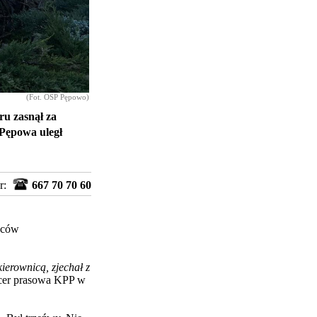
(Fot. OSP Pępowo)
ru zasnął za
 Pępowa uległ
r:
667 70 70 60
ańców
ierownicą, zjechał z
icer prasowa KPP w