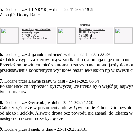
5.
Dodane przez
HENRYK
, w dniu - 22-11-2025 19:38
Zasnął ? Dobry Bajer.....
reklama
rewelacyjna działka
Działka ogrodowa
inwestycyjn...
ROD Kolejarz
1 400 000 zł
19 500 zł
sprzedaż, Święciechowa
sprzedaż, Leszno
6.
Dodane przez
Jaja sobie robicie?
, w dniu - 22-11-2025 22:29
47 latek zasypia za kierownicą w środku dnia, a policja daje mu mand
Przecież on powinien mieć z automatu zatrzymane prawo jazdy do m
przedstawienia konkretnych wyników badań lekarskich np w kwestii c
7.
Dodane przez
Dawne czasy
, w dniu - 23-11-2025 08:34
Po studenckich imprezach był zwyczaj ,że trzeba było wejść jaj najwyż
tych rumaków
8.
Dodane przez
Gertruda
, w dniu - 23-11-2025 12:50
Całe szczęście że w postument a nie w żywe konie. Chociaż te pewnie
od niego i uciekły. A swoją drogą bez powodu nie zasnął, do lekarza w
następnym razem może być gorzej.
9.
Dodane przez
Janek
, w dniu - 23-11-2025 20:31