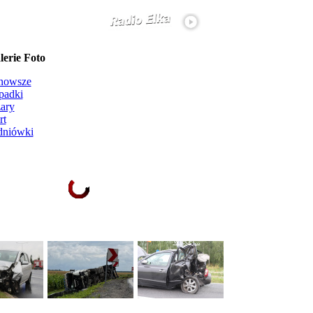
erie Foto
nowsze
padki
ary
rt
dniówki
Ładowanie galerii zdjęć...
więcej...