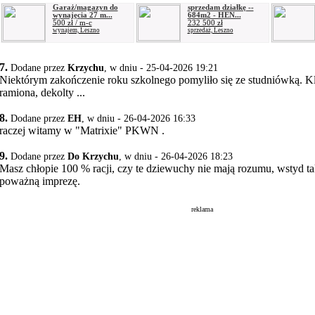
Garaż/magazyn do
sprzedam działkę --
wynajęcia 27 m...
684m2 - HEN...
500 zł / m-c
232 500 zł
wynajem, Leszno
sprzedaż, Leszno
7.
Dodane przez
Krzychu
, w dniu - 25-04-2026 19:21
Niektórym zakończenie roku szkolnego pomyliło się ze studniówką. Kl
ramiona, dekolty ...
8.
Dodane przez
EH
, w dniu - 26-04-2026 16:33
raczej witamy w "Matrixie" PKWN .
9.
Dodane przez
Do Krzychu
, w dniu - 26-04-2026 18:23
Masz chłopie 100 % racji, czy te dziewuchy nie mają rozumu, wstyd tak
poważną imprezę.
reklama