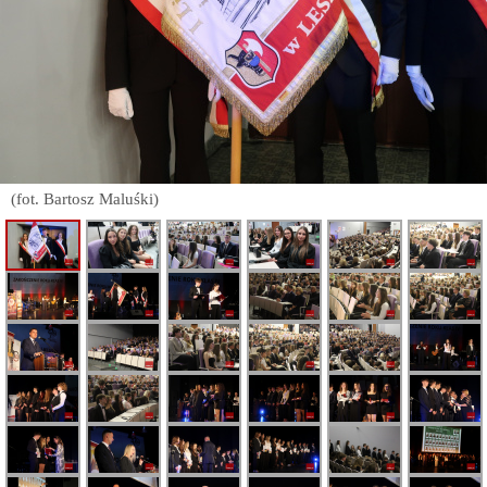
(fot. Bartosz Maluśki)