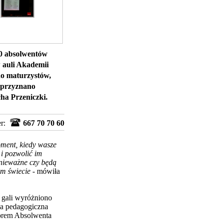
10 absolwentów
 auli Akademii
o maturzystów,
e przyznano
cha Przeniczki.
er:
667 70 70 60
oment, kiedy wasze
 i pozwolić im
 nieważne czy będą
ym świecie
- mówiła
 gali wyróżniono
da pedagogiczna
yborem Absolwenta