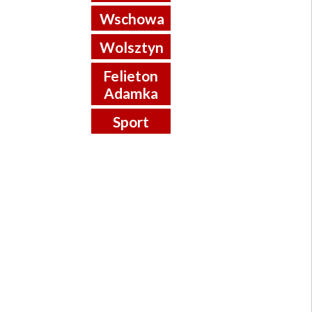
Wschowa
Wolsztyn
Felieton
Adamka
Sport