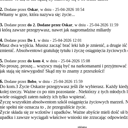
2.
Dodane przez
Oskar
, w dniu - 25-04-2026 10:54
Witamy w grze, która nazywa się: życie...
3.
Dodane przez
do 2. Dodane przez Oskar
, w dniu - 25-04-2026 11:59
i którą zawsze przegrywasz, nawet jak nagromadzisz miliardy
4.
Dodane przez
Do 1
, w dniu - 25-04-2026 12:01
Masz dwa wyjścia. Musisz zacząć brać leki lub je zmienić, a drugie iść
zmienić. Absolwentowi gratuluję tytułu i życzę osiągnięcia życiowych 
5.
Dodane przez
do kom 4
, w dniu - 25-04-2026 15:08
No proszę, proszę... wszyscy mają być na narkomanami i przyjmować l
jak stają się niewygodni! Skąd my to znamy z przeszłości!
6.
Dodane przez
Bobo
, w dniu - 25-04-2026 15:59
Do kom.3 Życie Oskarze przegrywasz jeśli źle wybierasz. Każdy kiedy
kolej rzeczy. Ważne co po nim pozostanie . Niektórzy z tych młodych l
wiele osiągnęli zatem należy ich tylko wspierać.
Życzę wszystkim absolwentom szkół osiągnięcia życiowych marzeń. Na
nie spełni nie oznacza to , że przegraliście życie.
Życie składa się ze wzlotów i upadków. Ważne abyście mieli dość sił b
upadku i zawsze wyciągali właściwe wnioski nie zrzucając odpowiedzi
reklama