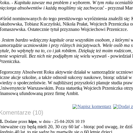
Roku. -
Kapituła zawsze ma problem z wyborem. W tym roku ocenialiśm
pięciorga absolwentów i każdą mogliśmy się zachwycać
- przyznał Mar
Wśród nominowanych do tego prestiżowego wyróżnienia znaleźli się: 
Jakubowska, Tobiasz Kuczyński, Nikola Prałat, Wojciech Przeniczka 
Tomaszewska. Ostatecznie tytuł przyznano Wojciechowi Przeniczce.
-
Jestem bardzo wdzięczny kapitule oraz wszystkim osobom, z którym
samorządzie uczniowskim i przy różnych inicjatywach. Wiele osób ma s
tytule, bo wpłynęły na to, co i jak robiłem. Dziękuję też moim rodzicom,
mnie wspierali. Bez nich nie podjąłbym się wielu wyzwań
- powiedział
Przeniczka.
Tegoroczny Absolwent Roku aktywnie działał w samorządzie uczniow
liczne akcje szkolne, a także odnosił sukcesy naukowe, biorąc udział w
wiedzy o społeczeństwie. W najbliższej przyszłości planuje studia praw
Uniwersytecie Warszawskim. Poza statuetką Wojciech Przeniczka otrz
finansową ufundowaną przez firmę Ambit.
Napisz komentarz
Dodaj z
Komentarze (10)
1.
Dodane przez
hipo
, w dniu - 25-04-2026 10:19
'nieważne czy będą mieli 20, 30 czy 60 lat' - biorąc pod uwagę, że dzi
średnio 40 lat, to nie sądzę by martwiły się o 60 letnie dzieci