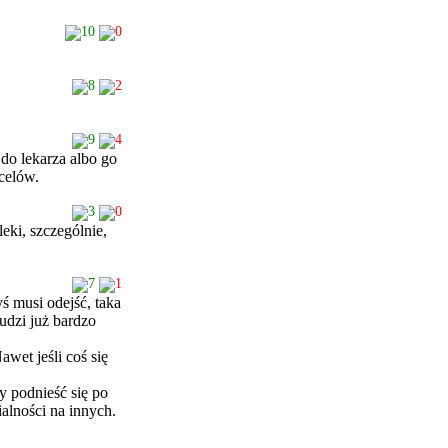
10
0
8
2
9
4
 do lekarza albo go
celów.
3
0
eki, szczególnie,
7
1
ś musi odejść, taka
udzi już bardzo
wet jeśli coś się
y podnieść się po
alności na innych.