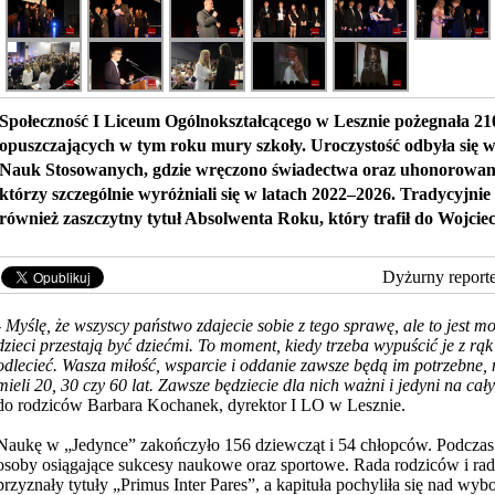
Społeczność I Liceum Ogólnokształcącego w Lesznie pożegnała 2
opuszczających w tym roku mury szkoły. Uroczystość odbyła się w
Nauk Stosowanych, gdzie wręczono świadectwa oraz uhonorowan
którzy szczególnie wyróżniali się w latach 2022–2026. Tradycyjni
również zaszczytny tytuł Absolwenta Roku, który trafił do Wojcie
Dyżurny report
-
Myślę, że wszyscy państwo zdajecie sobie z tego sprawę, ale to jest m
dzieci przestają być dziećmi. To moment, kiedy trzeba wypuścić je z rąk
odlecieć. Wasza miłość, wsparcie i oddanie zawsze będą im potrzebne,
mieli 20, 30 czy 60 lat. Zawsze będziecie dla nich ważni i jedyni na cał
do rodziców Barbara
Kochanek, dyrektor I LO w Lesznie.
Naukę w „Jedynce” zakończyło 156 dziewcząt i 54 chłopców. Podczas
osoby osiągające sukcesy naukowe oraz sportowe. Rada rodziców i ra
przyznały tytuły „Primus Inter Pares”, a kapituła pochyliła się nad w