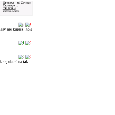
Gronowo - ul. Zawiszy
Czarnego ...
599 000 zł
sprzedaż, Leszno
9
1
asy nie kupisz, gołe
1
0
0
0
 się ubrać na tak