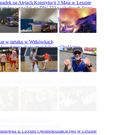
adek na Alejach Konstytucji 3 Maja w Lesznie
ertelny wypadek na DW 323 w okolicach Starej
ry
padek na obwodnicy Święciechowy
ar w tartaku w Witkówkach
logodzinna akcja strażaków w Chróścinie
ar hali tartaku w Racocie
rwszy trening Zdrovo Polonii 1912 Leszno
Malepszy Futsal Leszno trenuje pod okiem Sergio
vesa
iecka 10-tka
dniówka I LO w Rawiczu
dniówka maturzystów Kolberga
dniówka II Liceum Ogólnokształcącego w Lesznie