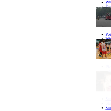
10.08 Klub Mam w Gostyniu
Wyp
więcej...
Śmi
Gó
Wy
Poż
Wie
Poż
Pie
GI 
Ne
Pon
Stu
Stu
Stu