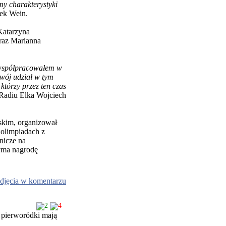
y charakterystyki
ek Wein.
Katarzyna
oraz Marianna
i współpracowałem w
wój udział w tym
 którzy przez ten czas
 Radiu Elka Wojciech
skim, organizował
 olimpiadach z
nicze na
yma nagrodę
djęcia w komentarzu
2
4
ś pierworódki mają