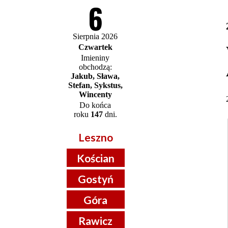
6
Sierpnia 2026
Czwartek
Imieniny
obchodzą:
Jakub, Sława,
Stefan, Sykstus,
Wincenty
Do końca
roku
147
dni.
Leszno
Kościan
Gostyń
Góra
Rawicz