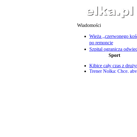
Wiadomości
Wieża ,,czerwonego koś
po remoncie
Szpital ogranicza odwie
Sport
oddziale ortopedycznym
Pijani wyładowali złość 
Kibice cały czas z druży
płocie i domowniku
Trener Nolka: Chcę, aby
Nie wszystkie szkoły bę
dominował na boisku
gotowe na pierwszy dz
Wtorkowe starty Pawlick
Pociągi, lokomotywy i 
Zengoty
atrakcje