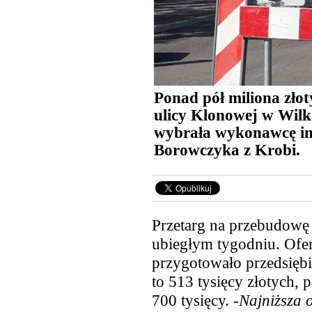
Ponad pół miliona zło
ulicy Klonowej w Wilk
wybrała wykonawcę inw
Borowczyka z Krobi.
Przetarg na przebudowę 
ubiegłym tygodniu. Ofert
przygotowało
przedsięb
to 513 tysięcy złotych, 
700 tysięcy. -
Najniższa o