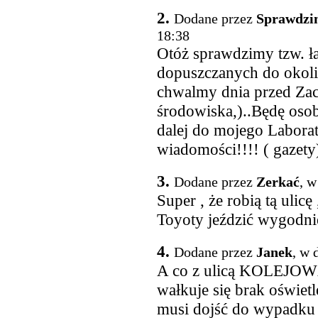
2.
Dodane przez
Sprawdzim
18:38
Otóż sprawdzimy tzw. 
dopuszczanych do okoli
chwalmy dnia przed Zac
środowiska,)..Będę osob
dalej do mojego Labora
wiadomości!!!! ( gazety
3.
Dodane przez
Zerkać
, w
Super , że robią tą uli
Toyoty jeździć wygodn
4.
Dodane przez
Janek
, w 
A co z ulicą KOLEJOWĄ 
wałkuje się brak oświet
musi dojść do wypadku d