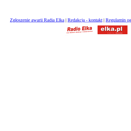
Zgłoszenie awarii Radia Elka
|
Redakcja - kontakt
|
Regulamin og