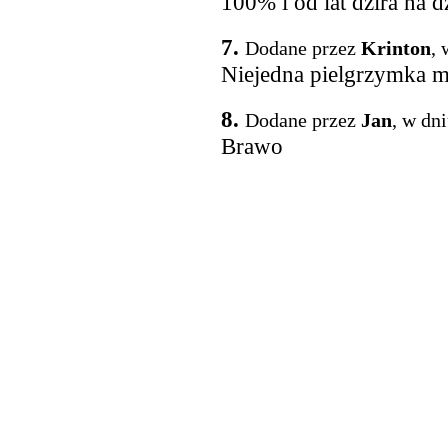
100% i od lat dzira na d
7.
Dodane przez
Krinton
, 
Niejedna pielgrzymka mu
8.
Dodane przez
Jan
, w dn
Brawo