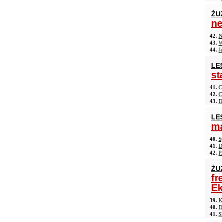
ŻU
n
42.
N
43.
W
44.
J
LE
st
41.
C
42.
C
43.
D
LE
ma
40.
S
41.
D
42.
P
ŻU
fr
Ek
39.
K
40.
D
41.
S