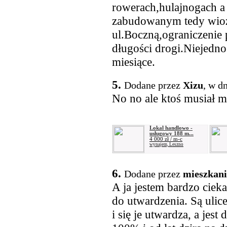
rowerach,hulajnogach a
zabudowanym tedy wiozą
ul.Boczną,ograniczenie 
długości drogi.Niejedn
miesiące.
5.
Dodane przez
Xizu
, w d
No no ale ktoś musiał 
Lokal handlowo -
usługowy 188 m...
4 000 zł / m-c
wynajem, Leszno
6.
Dodane przez
mieszkani
A ja jestem bardzo cieka
do utwardzenia. Są uli
i się je utwardza, a jes