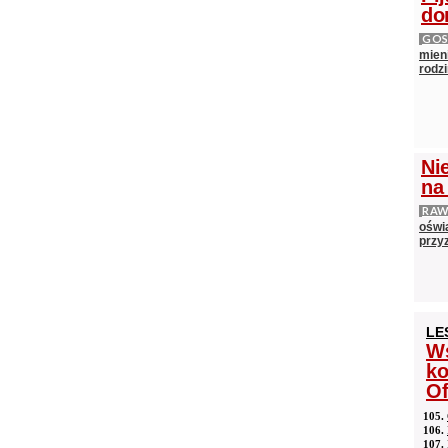
do
GOS
mieni
rodz
Ni
na
RAW
oświ
przyz
LE
Ws
ko
Of
105.
106.
107.