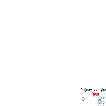
Najnowsze ogł
Dz
Sp