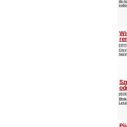
do n
sobot
Wi
re
RAW
Chry
nazy
Sz
od
LES
Woje
Lesz
Pij