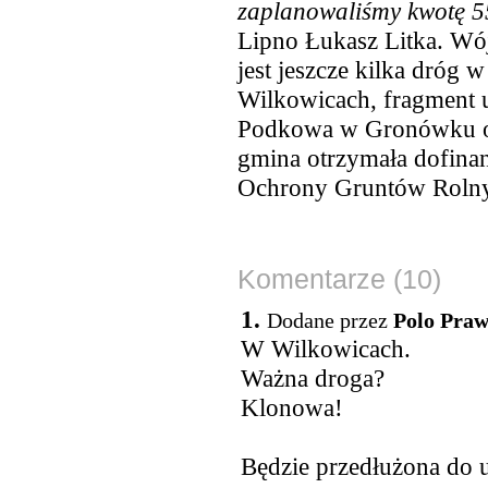
zaplanowaliśmy kwotę 55
Lipno Łukasz Litka. Wó
jest jeszcze kilka dróg 
Wilkowicach, fragment u
Podkowa w Gronówku or
gmina otrzymała dofina
Ochrony Gruntów Roln
Komentarze (10)
1.
Dodane przez
Polo Praw
W Wilkowicach.
Ważna droga?
Klonowa!
Będzie przedłużona do u