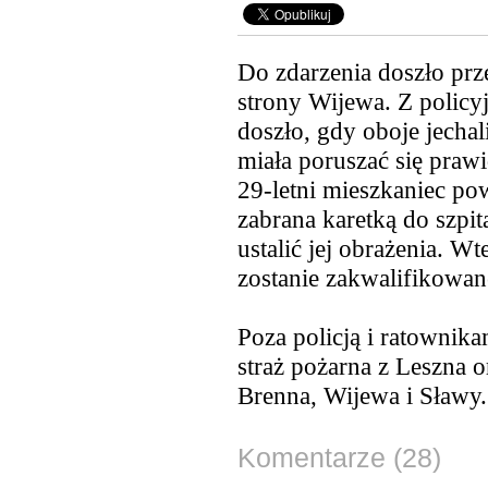
Do zdarzenia doszło pr
strony Wijewa. Z policy
doszło,
gdy oboje jechal
miała poruszać się pra
29-letni mieszkaniec pow
zabrana karetką do szpit
ustalić jej obrażenia. W
zostanie zakwalifikowan
Poza policją i ratownik
straż pożarna z Leszna 
Brenna, Wijewa i Sławy.
Komentarze (28)