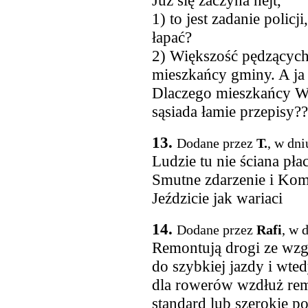
Już się zaczyna hejt,
1) to jest zadanie polic
łapać?
2) Większość pędzących 
mieszkańcy gminy. A ja
Dlaczego mieszkańcy Wi
sąsiada łamie przepisy?
13.
Dodane przez
T.
, w dni
Ludzie tu nie ściana pła
Smutne zdarzenie i Kom.
Jeździcie jak wariaci
14.
Dodane przez
Rafi
, w 
Remontują drogi ze wzg
do szybkiej jazdy i wte
dla rowerów wzdłuż rem
standard lub szerokie p