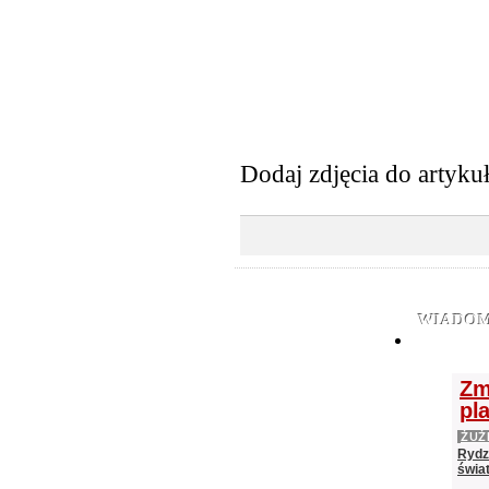
Dodaj zdjęcia do artyku
WIADOM
Zm
pl
ŻUŻ
Rydz
świat