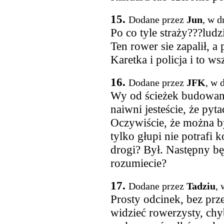
15.
Dodane przez
Jun
, w d
Po co tyle straży???ludz
Ten rower sie zapalił, a 
Karetka i policja i to ws
16.
Dodane przez
JFK
, w 
Wy od ścieżek budowan
naiwni jesteście, że pyt
Oczywiście, że można by
tylko głupi nie potrafi 
drogi? Był. Następny bę
rozumiecie?
17.
Dodane przez
Tadziu
, 
Prosty odcinek, bez prz
widzieć rowerzysty, chyb