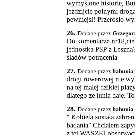
wymyślone historie, Bur
jeździjcie polnymi drog
pewniejsi! Przerosło wy
26.
Dodane przez
Grzegor
Do komentarza nr18,cie
jednostka PSP z Leszna
śladów potrącenia
27.
Dodane przez
babunia 
drogi rowerowej nie wy
na tej malej dzikiej pla
dlatego ze lunia daje. To
28.
Dodane przez
babunia 
" Kobieta została zabran
badania" Chcialem zapy
z tej WASZEJ obserwacj