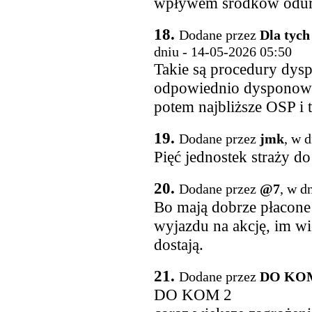
wpływem środków odurza
18.
Dodane przez
Dla tych
dniu - 14-05-2026 05:50
Takie są procedury dysp
odpowiednio dysponowa
potem najbliższe OSP i t
19.
Dodane przez
jmk
, w 
Pięć jednostek straży do 
20.
Dodane przez
@7
, w d
Bo mają dobrze płacone
wyjazdu na akcję, im w
dostają.
21.
Dodane przez
DO KO
DO KOM 2