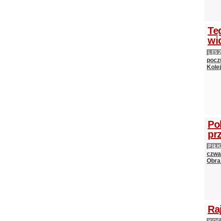
Te
wi
LES
pocz
Kole
Po
pr
PIŁ
czwa
Obra
Ra
KOŚ