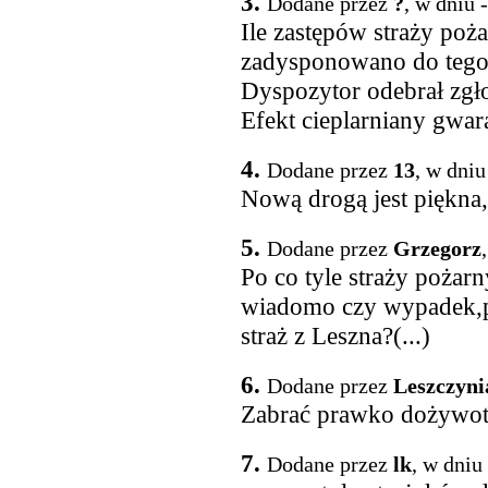
3.
Dodane przez
?
, w dniu 
Ile zastępów straży poż
zadysponowano do tego
Dyspozytor odebrał zgł
Efekt cieplarniany gwar
4.
Dodane przez
13
, w dniu
Nową drogą jest piękna
5.
Dodane przez
Grzegorz
Po co tyle straży pożarn
wiadomo czy wypadek,p
straż z Leszna?(...)
6.
Dodane przez
Leszczyni
Zabrać prawko dożywotn
7.
Dodane przez
lk
, w dniu