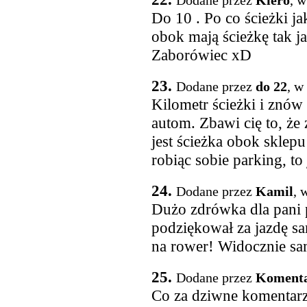
Dodane przez
Kiero
, w
Do 10 . Po co ścieżki ja
obok mają ścieżkę tak j
Zaborówiec xD
23.
Dodane przez
do 22
, w
Kilometr ścieżki i znów 
autom. Zbawi cię to, że
jest ścieżka obok sklepu
robiąc sobie parking, to
24.
Dodane przez
Kamil
, 
Dużo zdrówka dla pani
podziękował za jazdę sa
na rower! Widocznie sa
25.
Dodane przez
Koment
Co za dziwne komentarze