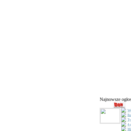
Najnowsze ogł
Wy
Re
Ty
4-
Mi