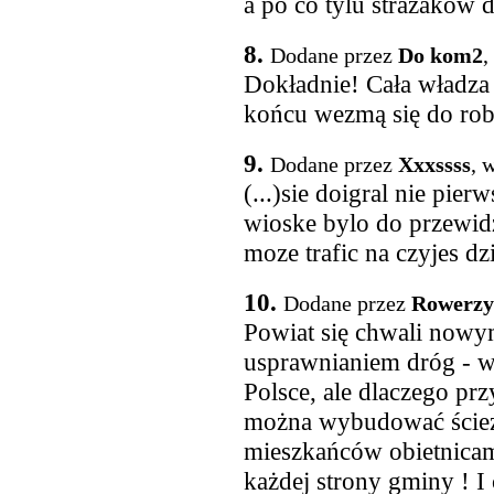
a po co tylu strażaków
8.
Dodane przez
Do kom2
,
Dokładnie! Cała władza
końcu wezmą się do rob
9.
Dodane przez
Xxxssss
, 
(...)sie doigral nie pie
wioske bylo do przewidz
moze trafic na czyjes d
10.
Dodane przez
Rowerzy
Powiat się chwali nowym
usprawnianiem dróg - w
Polsce, ale dlaczego pr
można wybudować ścieżk
mieszkańców obietnicam
każdej strony gminy ! I 