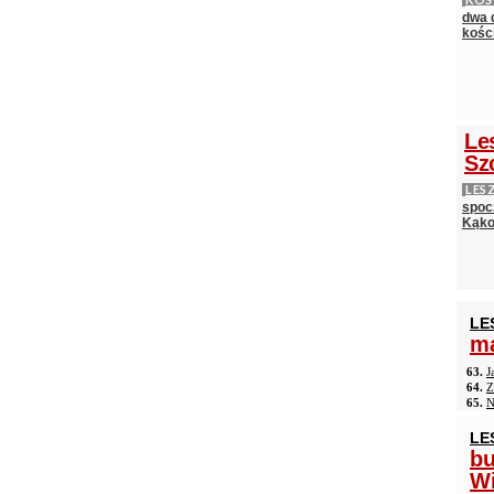
dwa 
kośc
Le
Sz
LES
spocz
Kąko
LE
ma
63.
J
64.
Z
65.
N
LE
b
Wi