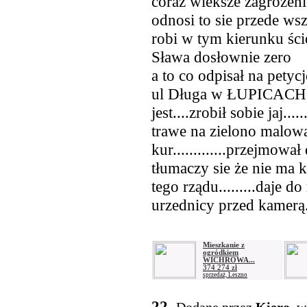
coraz wieksze zagrożeni
odnosi to sie przede ws
robi w tym kierunku śc
Sława dosłownie zero
a to co odpisał na petyc
ul Długa w ŁUPICACH t
jest....zrobił sobie jaj...
trawe na zielono malował
kur.............przejmow
tłumaczy sie że nie ma k
tego rządu.........daje d
urzednicy przed kamerą.
Mieszkanie z
ogródkiem
WICHROWA...
374 274 zł
sprzedaż, Leszno
22.