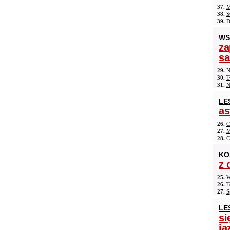
37.
M
38.
S
39.
D
WS
za
s
29.
N
30.
T
31.
N
LE
as
26.
C
27.
M
28.
C
KO
z 
25.
W
26.
T
27.
S
LE
si
ja