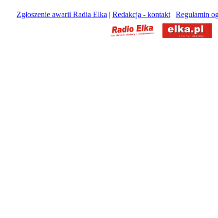
Zgłoszenie awarii Radia Elka
|
Redakcja - kontakt
|
Regulamin og