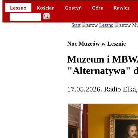
Leszno
Kościan
Gostyń
Góra
Rawicz
Start
Leszno
Muz
Noc Muzeów w Lesznie
Muzeum i MBWA 
"Alternatywa" d
17.05.2026. Radio Elka,