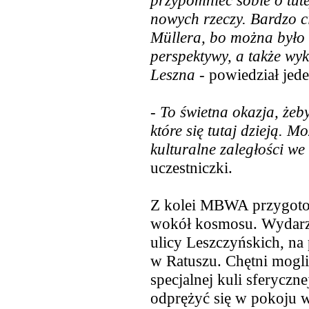
przypomnieć sobie o tut
nowych rzeczy. Bardzo 
Müllera, bo można było 
perspektywy, a także wy
Leszna
- powiedział jed
-
To świetna okazja, żeb
które się tutaj dzieją. M
kulturalne zaległości w
uczestniczki.
Z kolei MBWA przygotow
wokół kosmosu. Wydarze
ulicy Leszczyńskich, na
w Ratuszu. Chętni mogli
specjalnej kuli sferyczne
odprężyć się w pokoju w