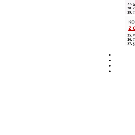
27.
N
28.
Z
29.
T
KO
z 
25.
W
26.
T
27.
S