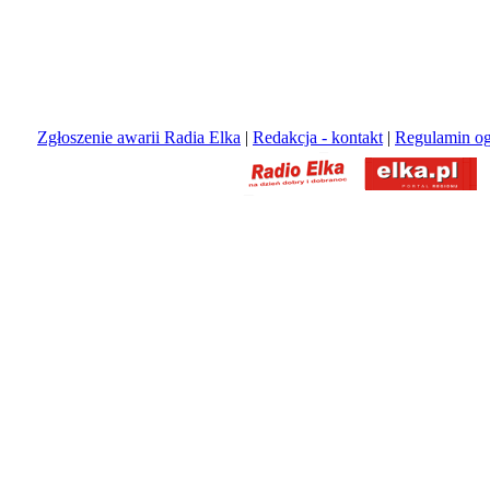
Zgłoszenie awarii Radia Elka
|
Redakcja - kontakt
|
Regulamin og