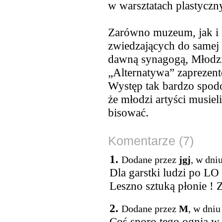
w warsztatach plastyczn
Zarówno muzeum, jak i
zwiedzających do samej 
dawną synagogą, Młodzi
„Alternatywa” zaprezen
Występ tak bardzo spodo
że młodzi artyści musie
bisować.
Komentarze (7)
1.
Dodane przez
jgj
, w dni
Dla garstki ludzi po LO
Leszno sztuką płonie !
2.
Dodane przez
M
, w dniu
Coś sporo tego ognia w 