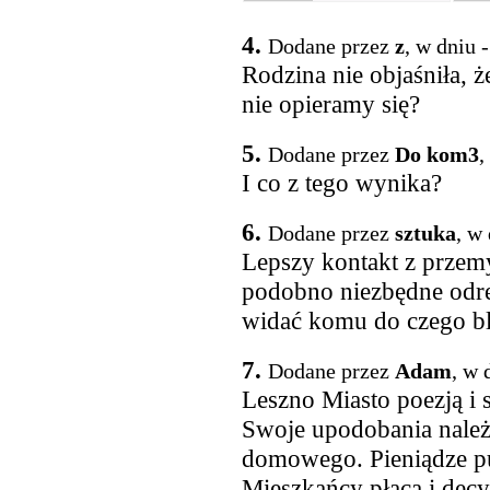
4.
Dodane przez
z
, w dniu 
Rodzina nie objaśniła, 
nie opieramy się?
5.
Dodane przez
Do kom3
,
I co z tego wynika?
6.
Dodane przez
sztuka
, w
Lepszy kontakt z przemy
podobno niezbędne odr
widać komu do czego bli
7.
Dodane przez
Adam
, w 
Leszno Miasto poezją i 
Swoje upodobania należ
domowego. Pieniądze pu
Mieszkańcy płacą i decy