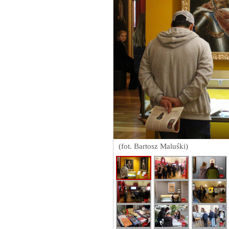
(fot. Bartosz Maluśki)