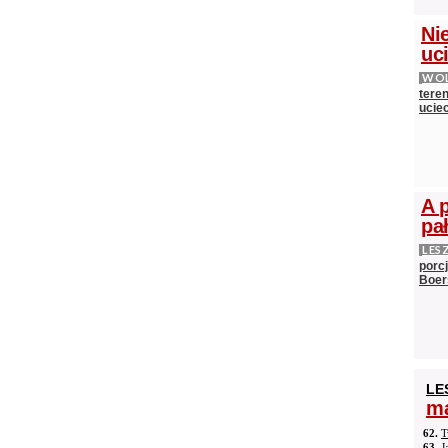
Nie
uci
WOL
teren
ucie
A 
pa
LES
porc
Boer
LE
ma
62.
T
63.
J