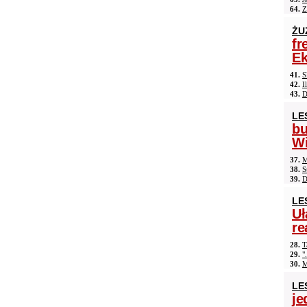
64.
Z
ŻU
fr
Ek
41.
S
42.
I
43.
D
LE
b
Wi
37.
M
38.
S
39.
D
LE
Uł
re
28.
T
29.
"
30.
M
LE
je