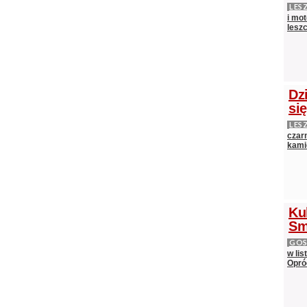
LES
i mot
lesz
Dz
si
LES
czarn
kami
Ku
Sm
GOS
w lis
Opró