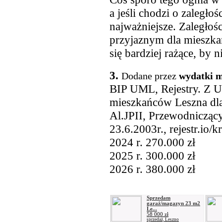
a jeśli chodzi o zaległoś
najważniejsze. Zaległośc
przyjaznym dla mieszka
się bardziej rażące, by n
3.
Dodane przez
wydatki m
BIP UML, Rejestry. Z Ur
mieszkańców Leszna dla
Al.JPII, Przewodnicząc
23.6.2003r., rejestr.io/k
2024 r. 270.000 zł
2025 r. 300.000 zł
2026 r. 380.000 zł
Sprzedam
garaż/magazyn 23 m2
Le...
58 000 zł
sprzedaż, Leszno