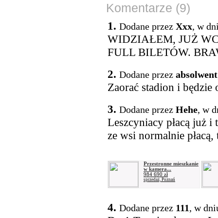
Komentarze (9)
1.
Dodane przez
Xxx
, w dn
WIDZIAŁEM, JUŻ W
FULL BILETÓW. BRA
2.
Dodane przez
absolwent
Zaorać stadion i będzie 
3.
Dodane przez
Hehe
, w d
Leszcyniacy płacą już i 
ze wsi normalnie płacą, 
Przestronne mieszkanie
w kamera...
984 690 zł
sprzedaż, Poznań
4.
Dodane przez
111
, w dni