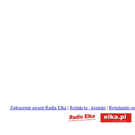
Zgłoszenie awarii Radia Elka
|
Redakcja - kontakt
|
Regulamin og