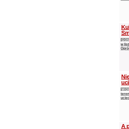
Ku
Sm
GOS
w lis
Opró
Nie
uci
WOL
teren
ucie
A 