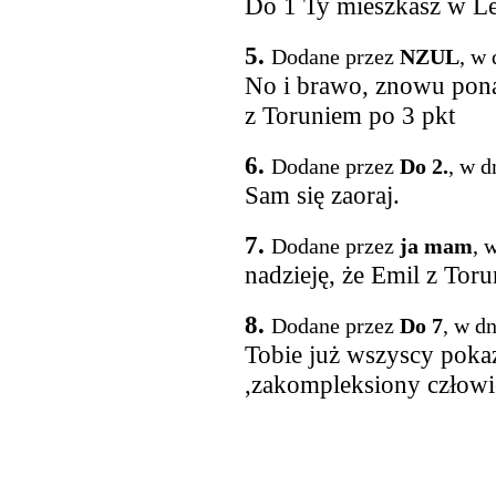
Do 1 Ty mieszkasz w Les
5.
Dodane przez
NZUL
, w
No i brawo, znowu ponad
z Toruniem po 3 pkt
6.
Dodane przez
Do 2.
, w d
Sam się zaoraj.
7.
Dodane przez
ja mam
, 
nadzieję, że Emil z Toru
8.
Dodane przez
Do 7
, w d
Tobie już wszyscy pokaz
,zakompleksiony człowi