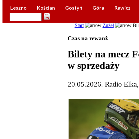
Leszno
Kościan
Gostyń
Góra
Rawicz
Start
Żużel
Bil
Czas na rewanż
Bilety na mecz F
w sprzedaży
20.05.2026. Radio Elka