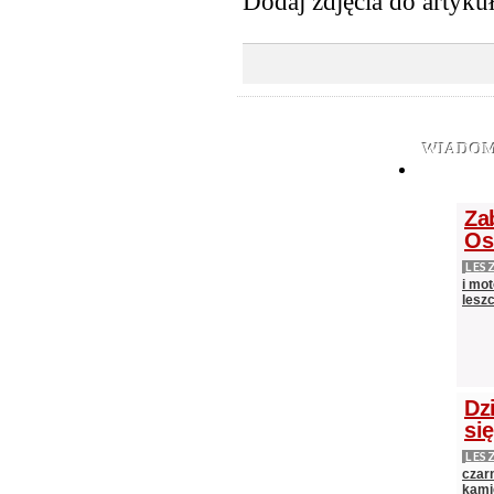
Dodaj zdjęcia do artyku
WIADOM
Za
Os
LES
i mot
lesz
Dz
si
LES
czarn
kami