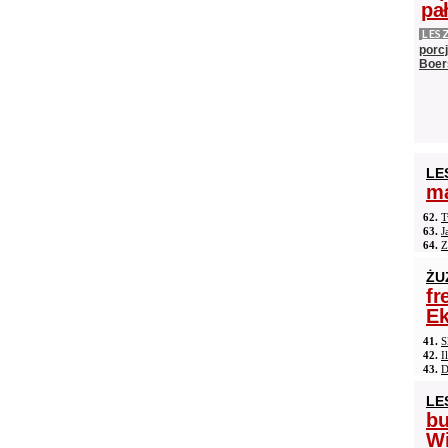
pa
LES
porc
Boer
LE
ma
62.
T
63.
J
64.
Z
ŻU
fr
Ek
41.
S
42.
I
43.
D
LE
b
Wi