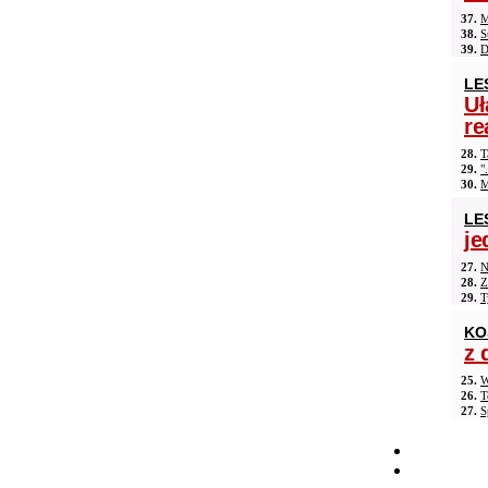
37.
M
38.
S
39.
D
LE
Uł
re
28.
T
29.
"
30.
M
LE
je
27.
N
28.
Z
29.
T
KO
z 
25.
W
26.
T
27.
S