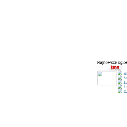
Najnowsze ogł
Wy
Re
Ty
4-
Mi